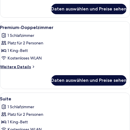
Details
für
Daten auswählen und Preise sehen
Stilo
Superior
Alle
Premium-Doppelzimmer | Allergikerbet
4
Premium-Doppelzimmer
Fotos
1 Schlafzimmer
für
Platz für 2 Personen
Premium-
Doppelzimmer
1 King-Bett
anzeigen
Kostenloses WLAN
Weitere
Weitere Details
Details
für
Daten auswählen und Preise sehen
Premium-
Doppelzimmer
Alle
Suite | Allergikerbettwaren, Minibar, 
3
Suite
Fotos
1 Schlafzimmer
für
Platz für 2 Personen
Suite
anzeigen
1 King-Bett
Kostenloses WLAN