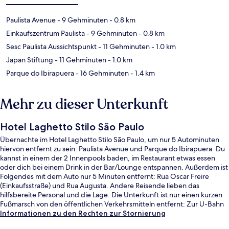
Paulista Avenue
- 9 Gehminuten
- 0.8 km
Einkaufszentrum Paulista
- 9 Gehminuten
- 0.8 km
Sesc Paulista Aussichtspunkt
- 11 Gehminuten
- 1.0 km
Japan Stiftung
- 11 Gehminuten
- 1.0 km
Parque do Ibirapuera
- 16 Gehminuten
- 1.4 km
Mehr zu dieser Unterkunft
Hotel Laghetto Stilo São Paulo
Übernachte im Hotel Laghetto Stilo São Paulo, um nur 5 Autominuten
hiervon entfernt zu sein: Paulista Avenue und Parque do Ibirapuera. Du
kannst in einem der 2 Innenpools baden, im Restaurant etwas essen
oder dich bei einem Drink in der Bar/Lounge entspannen. Außerdem ist
Folgendes mit dem Auto nur 5 Minuten entfernt: Rua Oscar Freire
(Einkaufsstraße) und Rua Augusta. Andere Reisende lieben das
hilfsbereite Personal und die Lage. Die Unterkunft ist nur einen kurzen
Fußmarsch von den öffentlichen Verkehrsmitteln entfernt: Zur U-Bahn
läuft man 9 Minuten (Station Paraíso) bzw. 14 Minuten (Station
Informationen zu den Rechten zur Stornierung
Brigadeiro).