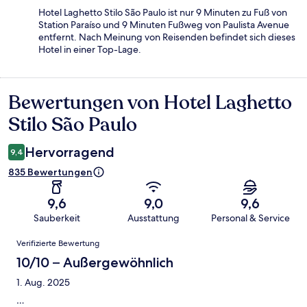
Hotel Laghetto Stilo São Paulo ist nur 9 Minuten zu Fuß von
Station Paraíso und 9 Minuten Fußweg von Paulista Avenue
entfernt. Nach Meinung von Reisenden befindet sich dieses
Hotel in einer Top-Lage.
Bewertungen von Hotel Laghetto
Bewertungen
Stilo São Paulo
Hervorragend
9,4
835 Bewertungen
9,6
9,0
9,6
Sauberkeit
Ausstattung
Personal & Service
Bewertungen
Verifizierte Bewertung
10/10 – Außergewöhnlich
1. Aug. 2025
…