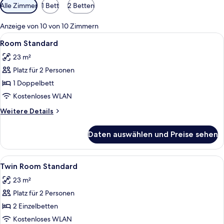
Verfügbare
Alle Zimmer
1 Bett
2 Betten
Filter
für
Anzeige von 10 von 10 Zimmern
Zimmer
Alle
Allergikerbettwaren, Minibar, Zimmers
4
Room Standard
Fotos
23 m²
für
Platz für 2 Personen
Room
Standard
1 Doppelbett
anzeigen
Kostenloses WLAN
Weitere
Weitere Details
Details
für
Daten auswählen und Preise sehen
Room
Standard
Alle
Allergikerbettwaren, Minibar, Zimmers
5
Twin Room Standard
Fotos
23 m²
für
Platz für 2 Personen
Twin
Room
2 Einzelbetten
Standard
Kostenloses WLAN