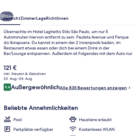
Paulo
rück
Weiter
126+
Übersicht
Zimmer
Lage
Richtlinien
Übernachte im Hotel Laghetto Stilo São Paulo, um nur 5
Autominuten hiervon entfernt zu sein: Paulista Avenue und Parque
do Ibirapuera. Du kannst in einem der 2 Innenpools baden, im
Restaurant etwas essen oder dich bei einem Drink in der
Bar/Lounge entspannen. Außerdem ist Folgendes mit dem Auto nur
5 Minuten entfernt: Rua Oscar Freire (Einkaufsstraße) und Rua
Augusta. Andere Reisende lieben das hilfsbereite Personal und die
Der
121 €
Lage. Die Unterkunft ist nur einen kurzen Fußmarsch von den
aktuelle
inkl. Steuern & Gebühren
öffentlichen Verkehrsmitteln entfernt: Zur U-Bahn läuft man 9
Preis
23. Aug.–24. Aug.
Minuten (Station Paraíso) bzw. 14 Minuten (Station Brigadeiro).
Bar (in der Unterkunft)
beträgt
Bewertungen
Außergewöhnlich
9,4
Alle 835 Bewertungen anzeigen
121 €.
9,4 von 10.
Beliebte Annehmlichkeiten
Pool
Haustiere erlaubt
Parkplätze verfügbar
Kostenloses WLAN