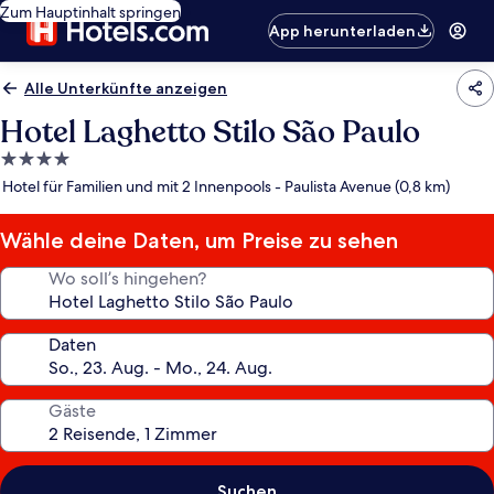
Zum Hauptinhalt springen
App herunterladen
Alle Unterkünfte anzeigen
Hotel Laghetto Stilo São Paulo
4.0-
Sterne-
Hotel für Familien und mit 2 Innenpools - Paulista Avenue (0,8 km)
Unterkunft
Wähle deine Daten, um Preise zu sehen
Wo soll’s hingehen?
Daten
Gäste
Suchen