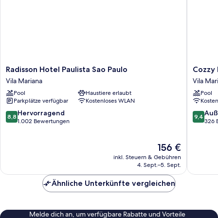
Radisson
Cozzy
Radisson Hotel Paulista Sao Paulo
Cozzy 
Hotel
Premiu
Vila Mariana
Vila Mar
Paulista
Paulista
Pool
Haustiere erlaubt
Pool
Sao
Hotel
Parkplätze verfügbar
Kostenloses WLAN
Koste
Paulo
Vila
Vila
Mariana
8.8
9.4
Hervorragend
Auß
8,8
9,4
Mariana
von
von
1.002 Bewertungen
326 
10,
10,
Hervorragend,
Außerge
Der
156 €
1.002
326
Preis
Bewertungen
Bewert
inkl. Steuern & Gebühren
beträgt
4. Sept.–5. Sept.
156 €
Ähnliche Unterkünfte vergleichen
Melde dich an, um verfügbare Rabatte und Vorteile