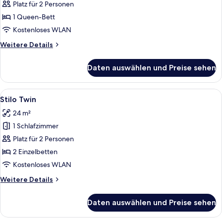
anzeigen
Platz für 2 Personen
1 Queen-Bett
Kostenloses WLAN
Weitere
Weitere Details
Details
für
Daten auswählen und Preise sehen
Stilo
Alle
Ein Hotelzimmer mit zwei Betten, eine
5
Stilo Twin
Fotos
24 m²
für
1 Schlafzimmer
Stilo
Twin
Platz für 2 Personen
anzeigen
2 Einzelbetten
Kostenloses WLAN
Weitere
Weitere Details
Details
für
Daten auswählen und Preise sehen
Stilo
Twin