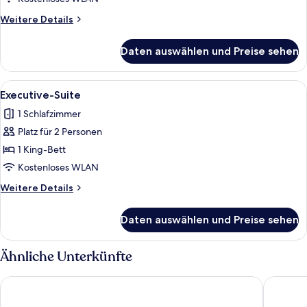
Weitere
Weitere Details
Details
für
Daten auswählen und Preise sehen
Suite
Alle
Executive-Suite | Allergikerbettwaren,
4
Executive-Suite
Fotos
1 Schlafzimmer
für
Platz für 2 Personen
Executive-
Suite
1 King-Bett
anzeigen
Kostenloses WLAN
Weitere
Weitere Details
Details
für
Daten auswählen und Preise sehen
Executive-
Suite
Ähnliche Unterkünfte
Radisson Hotel Paulista Sao Paulo
Cozzy Pr