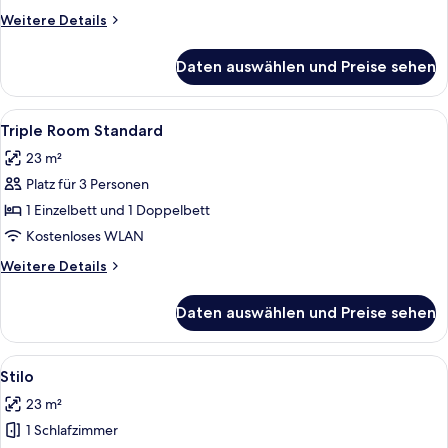
anzeigen
Weitere
Weitere Details
Details
für
Daten auswählen und Preise sehen
Twin
Room
Standard
Alle
Allergikerbettwaren, Minibar, Zimmers
4
Triple Room Standard
Fotos
23 m²
für
Platz für 3 Personen
Triple
Room
1 Einzelbett und 1 Doppelbett
Standard
Kostenloses WLAN
anzeigen
Weitere
Weitere Details
Details
für
Daten auswählen und Preise sehen
Triple
Room
Standard
Alle
Ein modernes Hotelzimmer mit einem g
4
Stilo
Fotos
23 m²
für
1 Schlafzimmer
Stilo