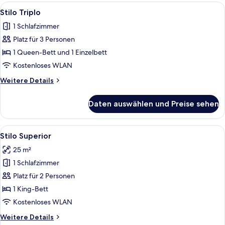
Alle
Ein modernes Hotelzimmer mit zwei Be
4
Stilo Triplo
Fotos
1 Schlafzimmer
für
Platz für 3 Personen
Stilo
Triplo
1 Queen-Bett und 1 Einzelbett
anzeigen
Kostenloses WLAN
Weitere
Weitere Details
Details
für
Daten auswählen und Preise sehen
Stilo
Triplo
Alle
Ein modernes Hotelzimmer mit einem g
8
Stilo Superior
Fotos
25 m²
für
1 Schlafzimmer
Stilo
Superior
Platz für 2 Personen
anzeigen
1 King-Bett
Kostenloses WLAN
Weitere
Weitere Details