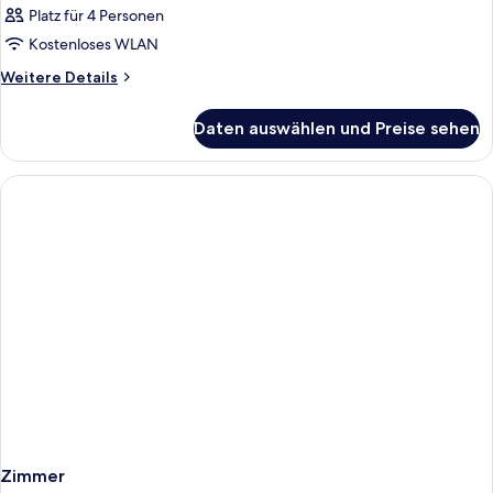
Platz für 4 Personen
Kostenloses WLAN
Weitere
Weitere Details
Details
für
Daten auswählen und Preise sehen
Zimmer
Zimmer