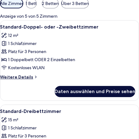
Verfügbare
Alle Zimmer
1 Bett
2 Betten
Über 3 Betten
Filter
für
Anzeige von 5 von 5 Zimmern
Zimmer
Alle
Ein Hotelzimmer mit zwei Betten, ein
12
Standard-Doppel- oder -Zweibettzimmer
Fotos
12 m²
für
1 Schlafzimmer
Standard-
Doppel-
Platz für 3 Personen
oder
1 Doppelbett ODER 2 Einzelbetten
-
Kostenloses WLAN
Zweibettzimmer
Weitere
Weitere Details
anzeigen
Details
für
Daten auswählen und Preise sehen
Standard-
Doppel-
oder
Alle
Ein Hotelzimmer mit Bett, Schreibtisc
10
-
Standard-Dreibettzimmer
Fotos
Zweibettzimmer
15 m²
für
1 Schlafzimmer
Standard-
Dreibettzimmer
Platz für 3 Personen