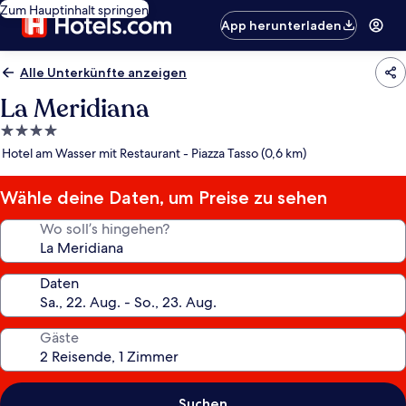
Zum Hauptinhalt springen
App herunterladen
Alle Unterkünfte anzeigen
La Meridiana
4.0-
Sterne-
Hotel am Wasser mit Restaurant - Piazza Tasso (0,6 km)
Unterkunft
Wähle deine Daten, um Preise zu sehen
Wo soll’s hingehen?
Daten
Gäste
Suchen