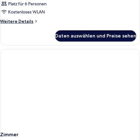
Platz für 6 Personen
Kostenloses WLAN
Weitere
Weitere Details
Details
für
Daten auswählen und Preise sehen
Zimmer
Zimmer