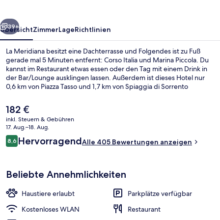
rück
Weiter
39+
Übersicht
Zimmer
Lage
Richtlinien
La Meridiana besitzt eine Dachterrasse und Folgendes ist zu Fuß
gerade mal 5 Minuten entfernt: Corso Italia und Marina Piccola. Du
kannst im Restaurant etwas essen oder den Tag mit einem Drink in
der Bar/Lounge ausklingen lassen. Außerdem ist dieses Hotel nur
0,6 km von Piazza Tasso und 1,7 km von Spiaggia di Sorrento
entfernt. Andere Reisende mögen das hilfsbereite Personal und die
fußgängerfreundliche Lage.
Der
182 €
aktuelle
inkl. Steuern & Gebühren
Preis
17. Aug.–18. Aug.
Snackbar
beträgt
Bewertungen
Hervorragend
8,6
Alle 405 Bewertungen anzeigen
182 €.
8,6 von 10.
Beliebte Annehmlichkeiten
Haustiere erlaubt
Parkplätze verfügbar
Kostenloses WLAN
Restaurant