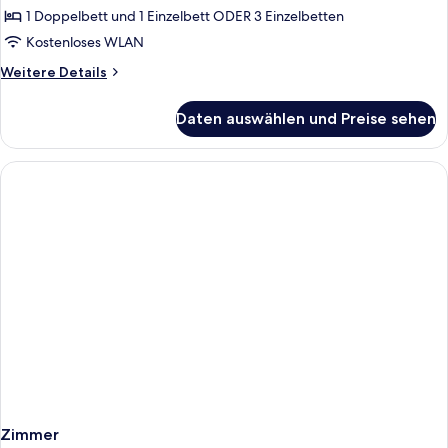
anzeigen
1 Doppelbett und 1 Einzelbett ODER 3 Einzelbetten
Kostenloses WLAN
Weitere
Weitere Details
Details
für
Daten auswählen und Preise sehen
Standard-
Dreibettzimmer
Zimmer