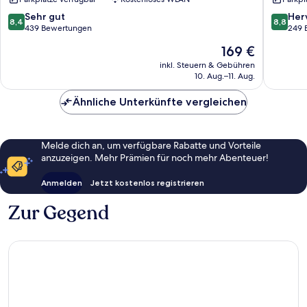
von
Sorrent
Sorrent
8.4
8.8
Sehr gut
Her
8,4
8,8
von
von
439 Bewertungen
249 
10,
10,
Der
169 €
Sehr
Hervorr
Preis
gut,
249
inkl. Steuern & Gebühren
beträgt
10. Aug.–11. Aug.
439
Bewert
169 €
Bewertungen
Ähnliche Unterkünfte vergleichen
Melde dich an, um verfügbare Rabatte und Vorteile
anzuzeigen. Mehr Prämien für noch mehr Abenteuer!
Anmelden
Jetzt kostenlos registrieren
Zur Gegend