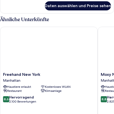
für
Daten auswählen und Preise sehen
Standardzimmer,
2 Einzelbetten
(Bunk)
Ähnliche Unterkünfte
Freehand New York
Moxy NY
Freehand
Moxy
Freehand New York
Moxy 
New
NYC
Manhattan
Manhat
York
Times
Haustiere erlaubt
Kostenloses WLAN
Hausti
Manhattan
Square
Restaurant
Klimaanlage
Restau
Manhatt
8.6
8.8
Hervorragend
Her
8,6
8,8
von
von
2.100 Bewertungen
2.82
10,
10,
Hervorragend,
Hervorr