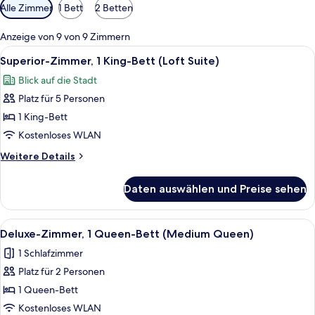
Verfügbare
Alle Zimmer
1 Bett
2 Betten
Filter
für
Anzeige von 9 von 9 Zimmern
Zimmer
Alle
1 Schlafzimmer, hochwertige Bettwar
18
Superior-Zimmer, 1 King-Bett (Loft Suite)
Fotos
Blick auf die Stadt
für
Platz für 5 Personen
Superior-
Zimmer,
1 King-Bett
1 King-
Kostenloses WLAN
Bett
Weitere
Weitere Details
(Loft
Details
Suite)
für
Daten auswählen und Preise sehen
Superior-
anzeigen
Zimmer,
1 King-
Alle
Ein modernes Schlafzimmer mit einem 
9
Bett
Deluxe-Zimmer, 1 Queen-Bett (Medium Queen)
Fotos
(Loft
1 Schlafzimmer
Suite)
für
Platz für 2 Personen
Deluxe-
Zimmer,
1 Queen-Bett
1
Kostenloses WLAN