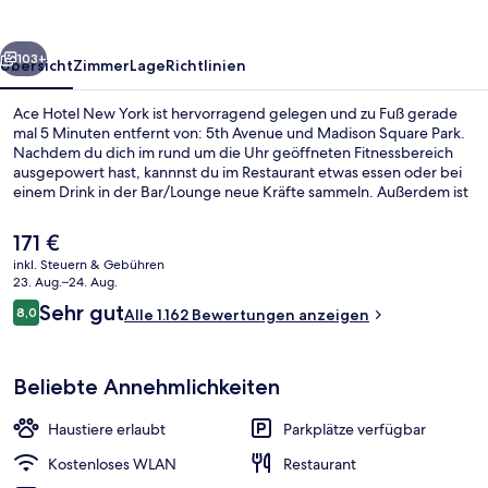
rück
Weiter
103+
Übersicht
Zimmer
Lage
Richtlinien
Ace Hotel New York ist hervorragend gelegen und zu Fuß gerade
mal 5 Minuten entfernt von: 5th Avenue und Madison Square Park.
Nachdem du dich im rund um die Uhr geöffneten Fitnessbereich
ausgepowert hast, kannnst du im Restaurant etwas essen oder bei
einem Drink in der Bar/Lounge neue Kräfte sammeln. Außerdem ist
Folgendes zu Fuß höchstens 10 Minuten entfernt: Empire State
Building und Madison Square Garden. Anderen Reisenden gefallen
Der
171 €
das hilfsbereite Personal und die Lage sehr gut. Die Unterkunft ist
aktuelle
inkl. Steuern & Gebühren
nur einen kurzen Fußmarsch von den öffentlichen Verkehrsmitteln
Preis
23. Aug.–24. Aug.
entfernt: Bis zur U-Bahn sind es wenige Schritte (U-Bahn-Station
Fassade der Unterkunft
beträgt
Bewertungen
28th St. (Broadway)) bzw. 6 Minuten (U-Bahn-Station 34th St. -
Sehr gut
8,0
Alle 1.162 Bewertungen anzeigen
171 €.
8,0 von 10.
Herald Square).
Beliebte Annehmlichkeiten
Haustiere erlaubt
Parkplätze verfügbar
Kostenloses WLAN
Restaurant