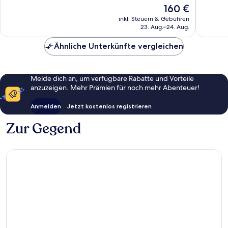
2.100
2.825
Der
160 €
Bewertungen
Bewert
Preis
inkl. Steuern & Gebühren
beträgt
23. Aug.–24. Aug.
160 €
Ähnliche Unterkünfte vergleichen
Melde dich an, um verfügbare Rabatte und Vorteile
anzuzeigen. Mehr Prämien für noch mehr Abenteuer!
Anmelden
Jetzt kostenlos registrieren
Zur Gegend