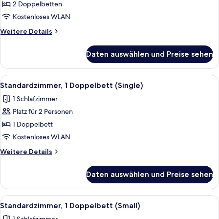
Zimmer,
2 Doppelbetten
2 Doppelbetten
Kostenloses WLAN
(Double)
Weitere
Weitere Details
anzeigen
Details
für
Daten auswählen und Preise sehen
Deluxe-
Zimmer,
2 Doppelbetten
Alle
1 Schlafzimmer, hochwertige Bettwar
4
(Double)
Standardzimmer, 1 Doppelbett (Single)
Fotos
1 Schlafzimmer
für
Platz für 2 Personen
Standardzimmer,
1
1 Doppelbett
Doppelbett
Kostenloses WLAN
(Single)
Weitere
Weitere Details
anzeigen
Details
für
Daten auswählen und Preise sehen
Standardzimmer,
1
Doppelbett
Alle
Ein Schlafzimmer mit einem Bett, eine
8
(Single)
Standardzimmer, 1 Doppelbett (Small)
Fotos