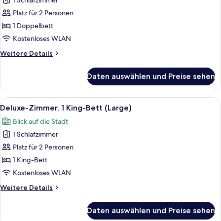
1 Schlafzimmer
für
Platz für 2 Personen
Standardzimmer,
1
1 Doppelbett
Doppelbett
Kostenloses WLAN
(Small)
Weitere
Weitere Details
anzeigen
Details
für
Daten auswählen und Preise sehen
Standardzimmer,
1
Doppelbett
Alle
Ein Schlafzimmer mit einem Bett, ein
7
(Small)
Deluxe-Zimmer, 1 King-Bett (Large)
Fotos
Blick auf die Stadt
für
1 Schlafzimmer
Deluxe-
Zimmer,
Platz für 2 Personen
1 King-
1 King-Bett
Bett
Kostenloses WLAN
(Large)
Weitere
Weitere Details
anzeigen
Details
für
Daten auswählen und Preise sehen
Deluxe-