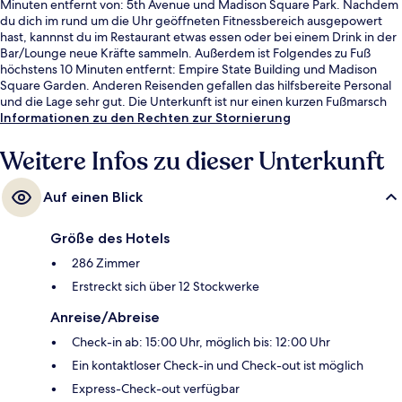
Minuten entfernt von: 5th Avenue und Madison Square Park. Nachdem
du dich im rund um die Uhr geöffneten Fitnessbereich ausgepowert
hast, kannnst du im Restaurant etwas essen oder bei einem Drink in der
Bar/Lounge neue Kräfte sammeln. Außerdem ist Folgendes zu Fuß
höchstens 10 Minuten entfernt: Empire State Building und Madison
Square Garden. Anderen Reisenden gefallen das hilfsbereite Personal
und die Lage sehr gut. Die Unterkunft ist nur einen kurzen Fußmarsch
von den öffentlichen Verkehrsmitteln entfernt: Bis zur U-Bahn sind es
Informationen zu den Rechten zur Stornierung
wenige Schritte (U-Bahn-Station 28th St. (Broadway)) bzw. 6 Minuten
(U-Bahn-Station 34th St. - Herald Square).
Weitere Infos zu dieser Unterkunft
Auf einen Blick
Größe des Hotels
286 Zimmer
Erstreckt sich über 12 Stockwerke
Anreise/Abreise
Check-in ab: 15:00 Uhr, möglich bis: 12:00 Uhr
Ein kontaktloser Check-in und Check-out ist möglich
Express-Check-out verfügbar