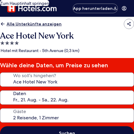
Zum Hauptinhalt springen
App herunterladen
Alle Unterkünfte anzeigen
Ace Hotel New York
4.0-
Sterne-
Hotel mit Restaurant - 5th Avenue (0,3 km)
Unterkunft
Wähle deine Daten, um Preise zu sehen
Wo soll’s hingehen?
Daten
Gäste
Suchen