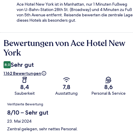
Ace Hotel New York ist in Manhattan, nur 1 Minuten Fußweg
von U-Bahn-Station 28th St. (Broadway) und 4 Minuten zu Fuß
von 5th Avenue entfernt. Reisende bewerten die zentrale Lage
dieses Hotels als besonders gut.
Bewertungen von Ace Hotel New
Bewertungen
York
Sehr gut
8,0
1.162 Bewertungen
8,4
7,8
8,6
Sauberkeit
Ausstattung
Personal & Service
Bewertungen
Verifizierte Bewertung
8/10 – Sehr gut
23. Mai 2024
Zentral gelegen, sehr nettes Personal.