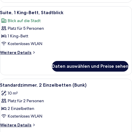
Zimmer,
1 King-
Alle
Ein modernes Schlafzimmer mit einem 
7
Bett
Suite, 1 King-Bett, Stadtblick
Fotos
(Large)
Blick auf die Stadt
für
Platz für 5 Personen
Suite,
1 King-
1 King-Bett
Bett,
Kostenloses WLAN
Stadtblick
Weitere
Weitere Details
anzeigen
Details
für
Daten auswählen und Preise sehen
Suite,
1 King-
Bett,
Alle
Ein Schlafraum mit Etagenbetten, ein
5
Stadtblick
Standardzimmer, 2 Einzelbetten (Bunk)
Fotos
10 m²
für
Platz für 2 Personen
Standardzimmer,
2 Einzelbetten
2 Einzelbetten
(Bunk)
Kostenloses WLAN
anzeigen
Weitere
Weitere Details
Details