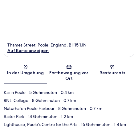
Thames Street, Poole, England, BH15 1JN
Auf Karte anzeigen
Karte
In der Umgebung
Fortbewegung vor
Restaurants
Ort
Kai in Poole
- 5 Gehminuten
- 0.4 km
RNLI College
- 8 Gehminuten
- 0.7 km
Naturhafen Poole Harbour
- 8 Gehminuten
- 0.7 km
Baiter Park
- 14 Gehminuten
- 1.2 km
Lighthouse, Poole's Centre for the Arts
- 16 Gehminuten
- 1.4 km