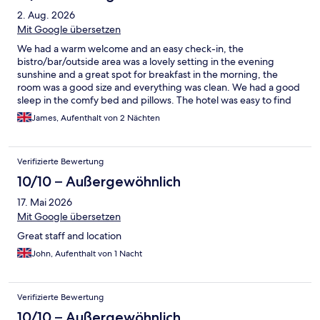
2. Aug. 2026
Mit Google übersetzen
We had a warm welcome and an easy check-in, the
bistro/bar/outside area was a lovely setting in the evening
sunshine and a great spot for breakfast in the morning, the
room was a good size and everything was clean. We had a good
sleep in the comfy bed and pillows. The hotel was easy to find
having arrived by train and ideally located to the night life, close
James, Aufenthalt von 2 Nächten
enough to stroll down but not so close you would be disturbed
by it. Great weekend stay.
Verifizierte Bewertung
10/10 – Außergewöhnlich
17. Mai 2026
Mit Google übersetzen
Great staff and location
John, Aufenthalt von 1 Nacht
Verifizierte Bewertung
10/10 – Außergewöhnlich