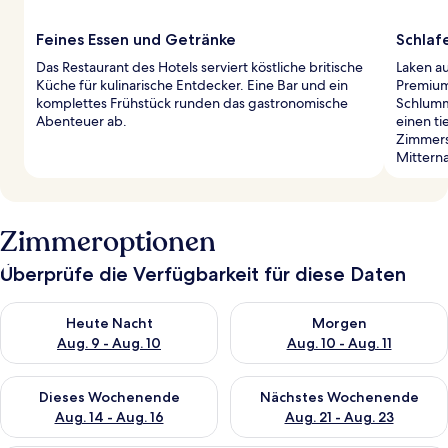
Feines Essen und Getränke
Schlaf
Das Restaurant des Hotels serviert köstliche britische
Laken au
Küche für kulinarische Entdecker. Eine Bar und ein
Premium
komplettes Frühstück runden das gastronomische
Schlumm
Abenteuer ab.
einen ti
Zimmers
Mitterna
Zimmeroptionen
Überprüfe die Verfügbarkeit für diese Daten
Überprüfe die Verfügbarkeit für heute Nacht, Aug. 9 - Aug. 10
Überprüfe die Verfügbarkeit fü
Heute Nacht
Morgen
Aug. 9 - Aug. 10
Aug. 10 - Aug. 11
Überprüfe die Verfügbarkeit für dieses Wochenende, Aug. 14 -
Überprüfe die Verfügbarkeit f
Dieses Wochenende
Nächstes Wochenende
Aug. 14 - Aug. 16
Aug. 21 - Aug. 23