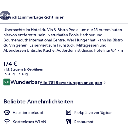
Bistro
Poole
rück
Weiter
61+
Übersicht
Zimmer
Lage
Richtlinien
Übernachte im Hotel du Vin & Bistro Poole, um nur 15 Autominuten
hiervon entfernt zu sein: Naturhafen Poole Harbour und
Bournemouth International Centre. Wer Hunger hat, kann ins Bistro
du Vin gehen: Es serviert zum Frühstück, Mittagessen und
Abendessen britische Küche. Außerdem ist dieses Hotel nur 9,4 km
von Bournemouth Beach entfernt. Anderen Reisenden gefallen das
hilfsbereite Personal und die Lage sehr gut.
Der
174 €
aktuelle
inkl. Steuern & Gebühren
Preis
16. Aug.–17. Aug.
Terrasse/Patio
beträgt
Bewertungen
Wunderbar
9,0
Alle 781 Bewertungen anzeigen
174 €.
9,0 von 10.
Beliebte Annehmlichkeiten
Haustiere erlaubt
Parkplätze verfügbar
Kostenloses WLAN
Restaurant