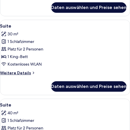
für
Daten auswählen und Preise sehen
Deluxe-
Doppelzimmer
Alle
Ein Wohnzimmer mit Sofa, zwei Sessel
10
Suite
Fotos
30 m²
für
1 Schlafzimmer
Suite
anzeigen
Platz für 2 Personen
1 King-Bett
Kostenloses WLAN
Weitere
Weitere Details
Details
für
Daten auswählen und Preise sehen
Suite
Alle
Ein Schlafzimmer mit einem großen Be
6
Suite
Fotos
40 m²
für
1 Schlafzimmer
Suite
anzeigen
Platz für 2 Personen