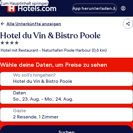
Zum Hauptinhalt springen
App herunterladen
Alle Unterkünfte anzeigen
Hotel du Vin & Bistro Poole
4.0-
Sterne-
Hotel mit Restaurant - Naturhafen Poole Harbour (0,6 km)
Unterkunft
Wähle deine Daten, um Preise zu sehen
Wo soll’s hingehen?
Daten
Gäste
Suchen