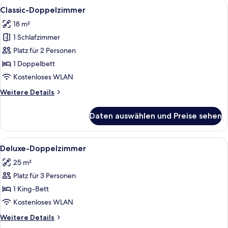
Alle
Ein ordentlich bezogenes Bett mit ei
7
Classic-Doppelzimmer
Fotos
18 m²
für
1 Schlafzimmer
Classic-
Doppelzimmer
Platz für 2 Personen
anzeigen
1 Doppelbett
Kostenloses WLAN
Weitere
Weitere Details
Details
für
Daten auswählen und Preise sehen
Classic-
Doppelzimmer
Alle
Ein Hotelzimmer mit einem großen Bett
10
Deluxe-Doppelzimmer
Fotos
25 m²
für
Platz für 3 Personen
Deluxe-
Doppelzimmer
1 King-Bett
anzeigen
Kostenloses WLAN
Weitere
Weitere Details
Details