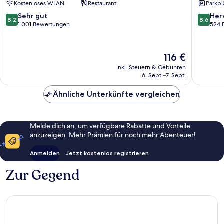
Kostenloses WLAN
Restaurant
Parkpl
by
IHG
8.2
8.6
Sehr gut
Her
8,2
8,6
Poole
von
von
1.001 Bewertungen
524 
10,
10,
Sehr
Hervorr
gut,
524
Der
116 €
1.001
Bewert
Preis
inkl. Steuern & Gebühren
Bewertungen
beträgt
6. Sept.–7. Sept.
116 €
Ähnliche Unterkünfte vergleichen
Melde dich an, um verfügbare Rabatte und Vorteile
anzuzeigen. Mehr Prämien für noch mehr Abenteuer!
Anmelden
Jetzt kostenlos registrieren
Zur Gegend