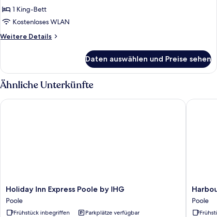
1 King-Bett
Kostenloses WLAN
Weitere
Weitere Details
Details
für
Daten auswählen und Preise sehen
Suite
Ähnliche Unterkünfte
Holiday Inn Express Poole by IHG
Harbour 
Holiday
Harbour
Holiday Inn Express Poole by IHG
Harbou
Inn
Heights
Poole
Poole
Express
Hotel
Frühstück inbegriffen
Parkplätze verfügbar
Frühst
Poole
Poole