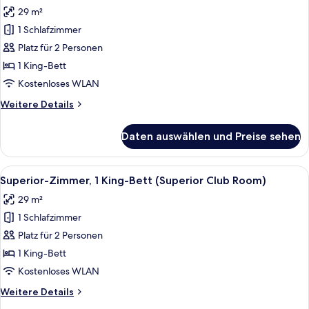
Fotos
(Junior
29 m²
Suite)
für
1 Schlafzimmer
Superior-
Zimmer,
Platz für 2 Personen
1 King-
1 King-Bett
Bett
Kostenloses WLAN
(Superior
Weitere
Weitere Details
King)
Details
anzeigen
für
Daten auswählen und Preise sehen
Superior-
Zimmer,
1 King-
Alle
Ein Hotelzimmer mit einem Bett, eine
6
Bett
Superior-Zimmer, 1 King-Bett (Superior Club Room)
Fotos
(Superior
29 m²
King)
für
1 Schlafzimmer
Superior-
Zimmer,
Platz für 2 Personen
1 King-
1 King-Bett
Bett
Kostenloses WLAN
(Superior
Weitere
Weitere Details
Club
Details