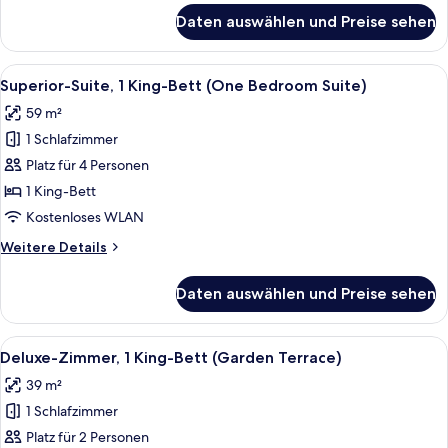
Room)
für
Daten auswählen und Preise sehen
Superior-
anzeigen
Zimmer,
1 King-
Alle
Ein modernes Hotelzimmer mit einem g
9
Bett
Superior-Suite, 1 King-Bett (One Bedroom Suite)
Fotos
(Superior
59 m²
Club
für
Room)
1 Schlafzimmer
Superior-
Suite,
Platz für 4 Personen
1 King-
1 King-Bett
Bett
Kostenloses WLAN
(One
Weitere
Weitere Details
Bedroom
Details
Suite)
für
Daten auswählen und Preise sehen
Superior-
anzeigen
Suite,
1 King-
Alle
Ein modernes Hotelzimmer mit einem gr
5
Bett
Deluxe-Zimmer, 1 King-Bett (Garden Terrace)
Fotos
(One
39 m²
Bedroom
für
Suite)
1 Schlafzimmer
Deluxe-
Zimmer,
Platz für 2 Personen