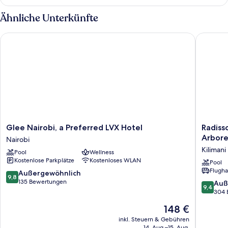
Ähnliche Unterkünfte
Glee Nairobi, a Preferred LVX Hotel
Radisson
Glee
Radisso
Glee Nairobi, a Preferred LVX Hotel
Radiss
Nairobi,
Blu
Arbor
Nairobi
a
Hotel
Kilimani
Pool
Wellness
Preferred
&
Kostenlose Parkplätze
Kostenloses WLAN
LVX
Residen
Pool
Flugha
Hotel
Nairobi
9.8
Außergewöhnlich
9,8
Nairobi
Arbore
von
135 Bewertungen
9.4
Auß
9,4
Kilimani
10,
von
304 
Außergewöhnlich,
10,
Der
148 €
135
Außerge
Preis
Bewertungen
304
inkl. Steuern & Gebühren
beträgt
14. Aug.–15. Aug.