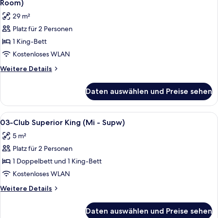
Room)
29 m²
Platz für 2 Personen
1 King-Bett
Kostenloses WLAN
Weitere
Weitere Details
Details
für
Daten auswählen und Preise sehen
Zimmer,
1 King-
Bett,
Alle
Ein modernes Hotelzimmer mit einem 
2
barrierefrei
03-Club Superior King (Mi - Supw)
Fotos
(Handicapped
5 m²
Accessible
für
Room)
Platz für 2 Personen
03-
Club
1 Doppelbett und 1 King-Bett
Superior
Kostenloses WLAN
King
Weitere
Weitere Details
(Mi
Details
-
für
Daten auswählen und Preise sehen
03-
Supw)