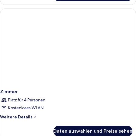
Club
anzeigen
Superior
King
(Mi
-
Supw)
Zimmer
Platz für 4 Personen
Kostenloses WLAN
Weitere
Weitere Details
Details
für
Daten auswählen und Preise sehen
Zimmer