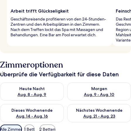
Arbeit trifft Glückseligkeit
Feinsc
Geschäftsreisende profitieren von den 24-Stunden-
Das Rest
Zentren und den Arbeitsplätzen in den Zimmern.
Geschma
Nach dem Treffen lockt das Spa mit Massagen und
Region 
Behandlungen. Eine Bar am Pool erwartet dich.
Mahlzeit
Variante
Zimmeroptionen
Überprüfe die Verfügbarkeit für diese Daten
Überprüfe die Verfügbarkeit für heute Nacht, Aug. 8 - Aug. 9.
Überprüfe die Verfügbarkeit f
Heute Nacht
Morgen
Aug. 8 - Aug. 9
Aug. 9 - Aug. 10
Überprüfe die Verfügbarkeit für dieses Wochenende, Aug. 14 -
Überprüfe die Verfügbarkeit f
Dieses Wochenende
Nächstes Wochenende
Aug. 14 - Aug. 16
Aug. 21 - Aug. 23
Verfügbare
Alle Zimmer
1 Bett
2 Betten