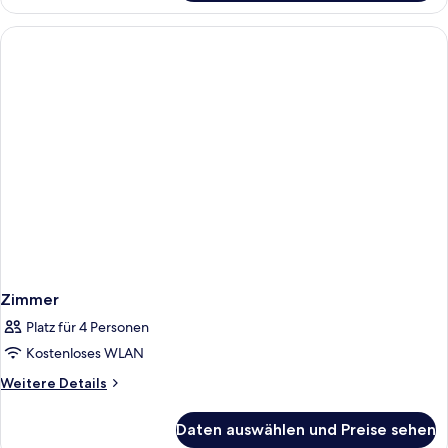
Zimmer
Platz für 4 Personen
Kostenloses WLAN
Weitere
Weitere Details
Details
für
Daten auswählen und Preise sehen
Zimmer