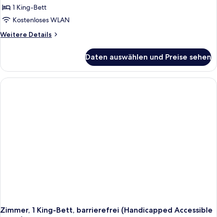
1 King-
1 King-Bett
Bett
Kostenloses WLAN
(Garden
Weitere
Weitere Details
Terrace)
Details
anzeigen
für
Daten auswählen und Preise sehen
Deluxe-
Zimmer,
1 King-
Bett
(Garden
Terrace)
Zimmer, 1 King-Bett, barrierefrei (Handicapped Accessible