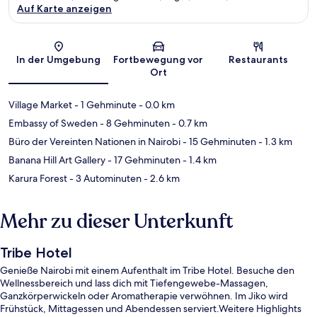
Auf Karte anzeigen
Karte
In der Umgebung
Fortbewegung vor
Restaurants
Ort
Village Market
- 1 Gehminute
- 0.0 km
Embassy of Sweden
- 8 Gehminuten
- 0.7 km
Büro der Vereinten Nationen in Nairobi
- 15 Gehminuten
- 1.3 km
Banana Hill Art Gallery
- 17 Gehminuten
- 1.4 km
Karura Forest
- 3 Autominuten
- 2.6 km
Mehr zu dieser Unterkunft
Tribe Hotel
Genieße Nairobi mit einem Aufenthalt im Tribe Hotel. Besuche den
Wellnessbereich und lass dich mit Tiefengewebe-Massagen,
Ganzkörperwickeln oder Aromatherapie verwöhnen. Im Jiko wird
Frühstück, Mittagessen und Abendessen serviert.Weitere Highlights