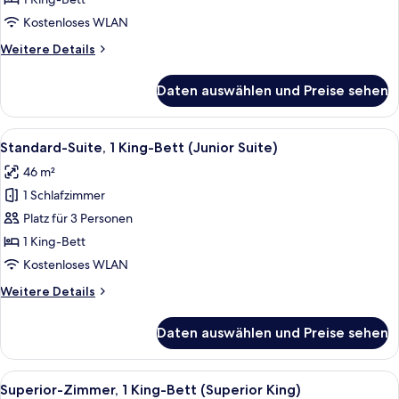
Bett
Kostenloses WLAN
(Deluxe
Weitere
Weitere Details
King)
Details
anzeigen
für
Daten auswählen und Preise sehen
Deluxe-
Zimmer,
1 King-
Alle
Ein modernes Hotelzimmer mit einem g
10
Bett
Standard-Suite, 1 King-Bett (Junior Suite)
Fotos
(Deluxe
46 m²
King)
für
1 Schlafzimmer
Standard-
Suite,
Platz für 3 Personen
1 King-
1 King-Bett
Bett
Kostenloses WLAN
(Junior
Weitere
Weitere Details
Suite)
Details
anzeigen
für
Daten auswählen und Preise sehen
Standard-
Suite,
1 King-
Alle
Ein modernes Hotelzimmer mit zwei Be
5
Bett
Superior-Zimmer, 1 King-Bett (Superior King)