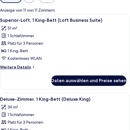
Filter
für
Anzeige von 11 von 11 Zimmern
Zimmer
Alle
Ein modernes Hotelzimmer mit einem g
8
Superior-Loft, 1 King-Bett (Loft Business Suite)
Fotos
51 m²
für
1 Schlafzimmer
Superior-
Loft,
Platz für 3 Personen
1 King-
1 King-Bett
Bett
Kostenloses WLAN
(Loft
Weitere
Weitere Details
Business
Details
Suite)
für
Daten auswählen und Preise sehen
Superior-
anzeigen
Loft,
1 King-
Alle
Ein modernes Hotelzimmer mit einem 
4
Bett
Deluxe-Zimmer, 1 King-Bett (Deluxe King)
Fotos
(Loft
39 m²
Business
für
Suite)
1 Schlafzimmer
Deluxe-
Zimmer,
Platz für 3 Personen
1 King-
1 King-Bett