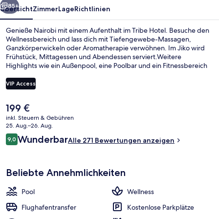
85+
Übersicht
Zimmer
Lage
Richtlinien
Genieße Nairobi mit einem Aufenthalt im Tribe Hotel. Besuche den
Wellnessbereich und lass dich mit Tiefengewebe-Massagen,
Ganzkörperwickeln oder Aromatherapie verwöhnen. Im Jiko wird
Frühstück, Mittagessen und Abendessen serviert.Weitere
Highlights wie ein Außenpool, eine Poolbar und ein Fitnessbereich
(rund um die Uhr geöffnet) sprechen für dieses Hotel im luxuriösen
Stil. Andere Reisende haben viel Gutes über das hilfsbereite
VIP Access
Personal zu berichten.
Der
199 €
Außenbereich
aktuelle
inkl. Steuern & Gebühren
Preis
25. Aug.–26. Aug.
beträgt
Bewertungen
Wunderbar
9,0
Alle 271 Bewertungen anzeigen
199 €.
9,0 von 10.
Beliebte Annehmlichkeiten
Pool
Wellness
Flughafentransfer
Kostenlose Parkplätze