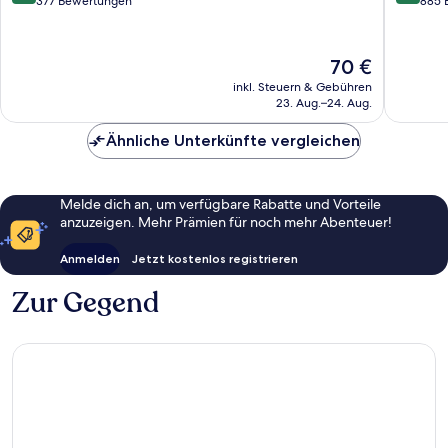
von
von
377 Bewertungen
885 
Baixa
10,
10,
Wunderbar,
Hervorr
377
885
Der
70 €
Bewertungen
Bewert
Preis
inkl. Steuern & Gebühren
beträgt
23. Aug.–24. Aug.
70 €
Ähnliche Unterkünfte vergleichen
Melde dich an, um verfügbare Rabatte und Vorteile
anzuzeigen. Mehr Prämien für noch mehr Abenteuer!
Anmelden
Jetzt kostenlos registrieren
Zur Gegend