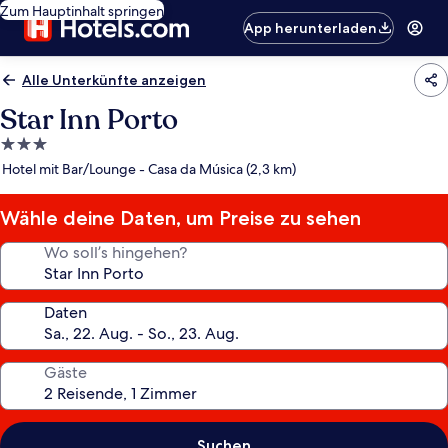
Zum Hauptinhalt springen
App herunterladen
Alle Unterkünfte anzeigen
Star Inn Porto
3.0-
Sterne-
Hotel mit Bar/Lounge - Casa da Música (2,3 km)
Unterkunft
Wähle deine Daten, um Preise zu sehen
Wo soll’s hingehen?
Daten
Gäste
Suchen