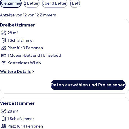
Verfügbare
Alle Zimmer
2 Betten
Über 3 Betten
1 Bett
Filter
für
Anzeige von 12 von 12 Zimmern
Zimmer
Alle
Zimmersafe, Schreibtisch, Verdunkelun
4
Dreibettzimmer
Fotos
28 m²
für
1 Schlafzimmer
Dreibettzimmer
anzeigen
Platz für 3 Personen
1 Queen-Bett und 1 Einzelbett
Kostenloses WLAN
Weitere
Weitere Details
Details
für
Daten auswählen und Preise sehen
Dreibettzimmer
Alle
Vierbettzimmer | Zimmersafe, Schreibt
5
Vierbettzimmer
Fotos
28 m²
für
1 Schlafzimmer
Vierbettzimmer
anzeigen
Platz für 4 Personen