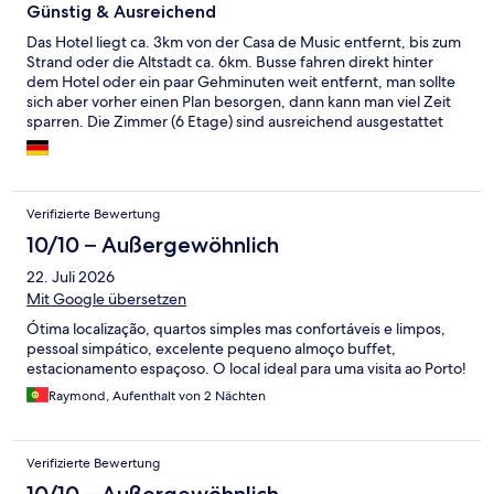
Günstig & Ausreichend
Das Hotel liegt ca. 3km von der Casa de Music entfernt, bis zum
Strand oder die Altstadt ca. 6km. Busse fahren direkt hinter
dem Hotel oder ein paar Gehminuten weit entfernt, man sollte
sich aber vorher einen Plan besorgen, dann kann man viel Zeit
sparren. Die Zimmer (6 Etage) sind ausreichend ausgestattet
mit allem was man braucht. Meins hatte zwar als Zubehör nur
einen Safe ohne Schloss, aber mein Kumpel in der 8 Etage hatte
dafür eins mit Schloss, einen Kühlschrank, einen Wasserkocher
mit Kaffeepulver und Tee. Bad leider nur Dusche aber dafür
Verifizierte Bewertung
Groß, Fernseher hatte 69 Sender, meist
Amerikansche/Englische der Rest Portugiesische. Betten waren
10/10 – Außergewöhnlich
schön Fest. Klimaanlage habe es auch. Zimmer wurden täglich
22. Juli 2026
gereinigt und man bekam ob man wollte oder nicht immer neue
Mit Google übersetzen
Handtücher, auch wenn man dafür eigentlich eine Karte
hinlegen sollte. Trinkgeld kann man Tagelang liegen lassen, das
Ótima localização, quartos simples mas confortáveis e limpos,
Zimmermädchen nimmt es einfach nicht an. Entweder sind 2€
pessoal simpático, excelente pequeno almoço buffet,
eine Beleidigung oder sie sind es nicht gewöhnt. Frühstück war
estacionamento espaçoso. O local ideal para uma visita ao Porto!
ausreichend und sollte man mit nehmen. Wir haben immer
Raymond, Aufenthalt von 2 Nächten
täglich bezahlt, mal 6€ für Essen satt oder einfach nur 1,20€
wenn man nur einen Kaffee morgens brauchte, aber dafür gab
dann einen ganzen Becher und nicht nur einen Bica. Ein
Supermarkt (Pingo Doce) ist gleich um die Ecke. Kostenloses
Verifizierte Bewertung
WLAN.