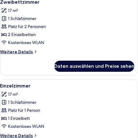
3
-
Zweibettzimmer
Fotos
Zweibettzimmer
17 m²
für
1 Schlafzimmer
Zweibettzimmer
anzeigen
Platz für 2 Personen
2 Einzelbetten
Kostenloses WLAN
Weitere
Weitere Details
Details
für
Daten auswählen und Preise sehen
Zweibettzimmer
Alle
Ein Hotelzimmer mit Bett, Schreibtisch
5
Einzelzimmer
Fotos
17 m²
für
1 Schlafzimmer
Einzelzimmer
anzeigen
Platz für 1 Person
1 Einzelbett
Kostenloses WLAN
Weitere
Weitere Details