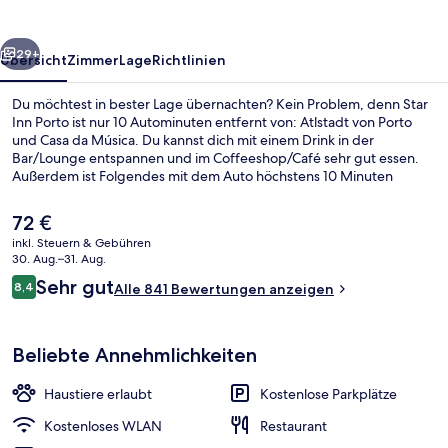
rück
Weiter
29+
Übersicht
Zimmer
Lage
Richtlinien
Du möchtest in bester Lage übernachten? Kein Problem, denn Star
Inn Porto ist nur 10 Autominuten entfernt von: Atlstadt von Porto
und Casa da Música. Du kannst dich mit einem Drink in der
Bar/Lounge entspannen und im Coffeeshop/Café sehr gut essen.
Außerdem ist Folgendes mit dem Auto höchstens 10 Minuten
entfernt: Bolhão-Markt und Kathedrale von Porto.
Der
72 €
aktuelle
inkl. Steuern & Gebühren
Preis
30. Aug.–31. Aug.
Tägliches Frühstücksbuffet gegen Ge
beträgt
Bewertungen
Sehr gut
8,4
Alle 841 Bewertungen anzeigen
72 €.
8,4 von 10.
Beliebte Annehmlichkeiten
Haustiere erlaubt
Kostenlose Parkplätze
Kostenloses WLAN
Restaurant