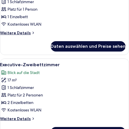
Einzelzimmer
1 Schlafzimmer
anzeigen
Platz für 1 Person
1 Einzelbett
Kostenloses WLAN
Weitere
Weitere Details
Details
für
Daten auswählen und Preise sehen
Executive-
Einzelzimmer
Alle
Ein modernes Hotelzimmer mit einem gr
5
Executive-Zweibettzimmer
Fotos
Blick auf die Stadt
für
17 m²
Executive-
Zweibettzimmer
1 Schlafzimmer
anzeigen
Platz für 2 Personen
2 Einzelbetten
Kostenloses WLAN
Weitere
Weitere Details
Details
für