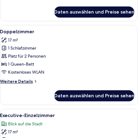
Details
für
Daten auswählen und Preise sehen
Einzelzimmer
Alle
Zimmersafe, Schreibtisch, Verdunkelun
3
Doppelzimmer
Fotos
17 m²
für
1 Schlafzimmer
Doppelzimmer
anzeigen
Platz für 2 Personen
1 Queen-Bett
Kostenloses WLAN
Weitere
Weitere Details
Details
für
Daten auswählen und Preise sehen
Doppelzimmer
Alle
Ein modernes Hotelzimmer mit einem gr
5
Executive-Einzelzimmer
Fotos
Blick auf die Stadt
für
17 m²
Executive-