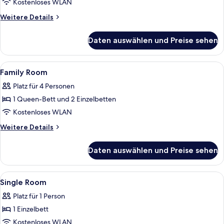
Room
Kostenloses WLAN
anzeigen
Weitere
Weitere Details
Details
für
Daten auswählen und Preise sehen
Double
Room
Alle
Ein Hotelzimmer mit zwei Betten, eine
3
Family Room
Fotos
Platz für 4 Personen
für
1 Queen-Bett und 2 Einzelbetten
Family
Room
Kostenloses WLAN
anzeigen
Weitere
Weitere Details
Details
für
Daten auswählen und Preise sehen
Family
Room
Alle
Ein modernes Hotelzimmer mit einem gro
4
Single Room
Fotos
Platz für 1 Person
für
1 Einzelbett
Single
Room
Kostenloses WLAN