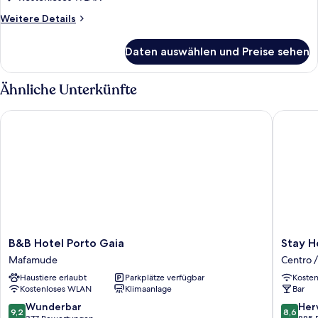
anzeigen
Weitere
Weitere Details
Details
für
Daten auswählen und Preise sehen
Single
Room
Ähnliche Unterkünfte
B&B Hotel Porto Gaia
Stay Hot
B&B
Stay
B&B Hotel Porto Gaia
Stay H
Hotel
Hotel
Mafamude
Centro /
Porto
Porto
Haustiere erlaubt
Parkplätze verfügbar
Koste
Gaia
Centro
Kostenloses WLAN
Klimaanlage
Bar
Mafamude
Trindad
Centro
9.2
8.6
Wunderbar
Her
9,2
8,6
/