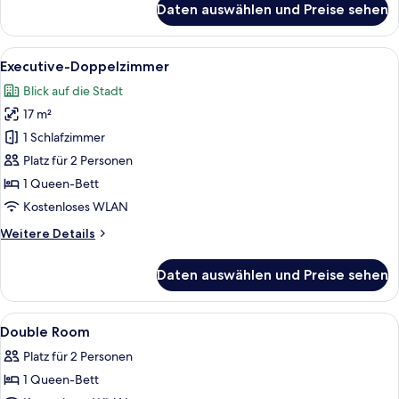
Daten auswählen und Preise sehen
Executive-
Zweibettzimmer
Alle
Ein modernes Hotelzimmer mit einem gr
4
Executive-Doppelzimmer
Fotos
Blick auf die Stadt
für
17 m²
Executive-
Doppelzimmer
1 Schlafzimmer
anzeigen
Platz für 2 Personen
1 Queen-Bett
Kostenloses WLAN
Weitere
Weitere Details
Details
für
Daten auswählen und Preise sehen
Executive-
Doppelzimmer
Alle
Ein modernes Hotelzimmer mit einem gro
4
Double Room
Fotos
Platz für 2 Personen
für
1 Queen-Bett
Double