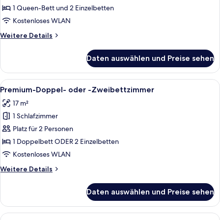
1 Queen-Bett und 2 Einzelbetten
Kostenloses WLAN
Weitere
Weitere Details
Details
für
Daten auswählen und Preise sehen
Vierbettzimmer
Alle
Zimmersafe, Schreibtisch, Verdunkelun
6
Premium-Doppel- oder -Zweibettzimmer
Fotos
17 m²
für
1 Schlafzimmer
Premium-
Doppel-
Platz für 2 Personen
oder
1 Doppelbett ODER 2 Einzelbetten
-
Kostenloses WLAN
Zweibettzimmer
Weitere
Weitere Details
anzeigen
Details
für
Daten auswählen und Preise sehen
Premium-
Doppel-
oder
Alle
Ein modernes Hotelzimmer mit einem gr