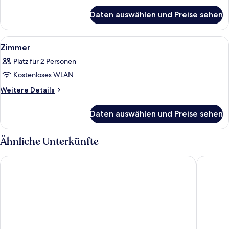
für
Daten auswählen und Preise sehen
Zimmer
Alle
Ein Hotelzimmer mit einem großen Bet
6
Zimmer
Fotos
Platz für 2 Personen
für
Kostenloses WLAN
Zimmer
anzeigen
Weitere
Weitere Details
Details
für
Daten auswählen und Preise sehen
Zimmer
Ähnliche Unterkünfte
The Bull Hotel, Sure Hotel Collection by Best Western
Delta Ho