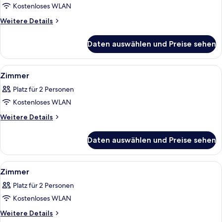
Zimmer
Kostenloses WLAN
anzeigen
Weitere
Weitere Details
Details
für
Daten auswählen und Preise sehen
Superior-
Zimmer
Alle
Ein Hotelzimmer mit einem Bett, einem
7
Zimmer
Fotos
Platz für 2 Personen
für
Kostenloses WLAN
Zimmer
anzeigen
Weitere
Weitere Details
Details
für
Daten auswählen und Preise sehen
Zimmer
Alle
Ein Hotelzimmer mit einem großen Bett,
9
Zimmer
Fotos
Platz für 2 Personen
für
Kostenloses WLAN
Zimmer
anzeigen
Weitere
Weitere Details
Details