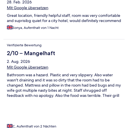
28. Feb. 2026
Mit Google übersetzen
Great location, friendly helpful staff, room was very comfortable
and suprisibg quiet for a city hotel, would definitely recommend
Sonya, Aufenthalt von 1 Nacht
Verifizierte Bewertung
2/10 – Mangelhaft
2. Aug. 2026
Mit Google übersetzen
Bathroom was a hazard. Plastic and very slippery. Also water
wasn't draining and it was so dirty that the room had to be
changed. Mattress and pillow in the room had bed bugs and my
wife got multiple nasty bites at night. Staff shrugged off
feedback with no apology. Also the food was terrible. Their grill
chicken/peri peri was horrible. We will never stay here again.
C, Aufenthalt von 2 Nächten