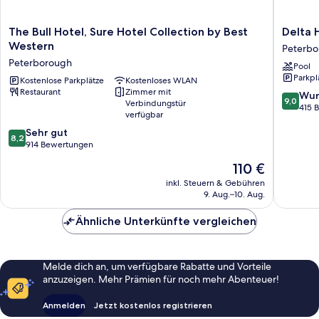
The
Delta
The Bull Hotel, Sure Hotel Collection by Best
Delta 
Bull
Hotels
Western
Peterbo
Hotel,
by
Peterborough
Pool
Sure
Marriott
Parkpl
Hotel
Kostenlose Parkplätze
Kostenloses WLAN
Peterbo
Restaurant
Zimmer mit
Collection
Peterbo
9.0
Wun
9,0
Verbindungstür
by
von
415 
verfügbar
Best
10,
8.2
Western
Sehr gut
Wunder
8,2
von
Peterborough
914 Bewertungen
415
10,
Bewert
Der
110 €
Sehr
Preis
gut,
inkl. Steuern & Gebühren
beträgt
9. Aug.–10. Aug.
914
110 €
Bewertungen
Ähnliche Unterkünfte vergleichen
Melde dich an, um verfügbare Rabatte und Vorteile
anzuzeigen. Mehr Prämien für noch mehr Abenteuer!
Anmelden
Jetzt kostenlos registrieren