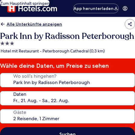
Zum Hauptinhalt springen
App herunterladen
Alle Unterkünfte anzeigen
Park Inn by Radisson Peterborough
3.0-
Sterne-
Hotel mit Restaurant - Peterborough Cathedral (0,3 km)
Unterkunft
Wähle deine Daten, um Preise zu sehen
Wo soll’s hingehen?
Daten
Gäste
Suchen