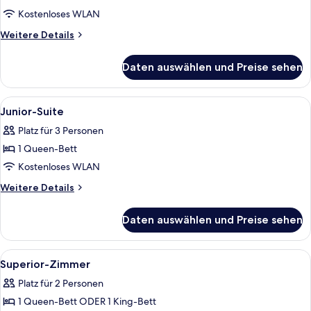
Kostenloses WLAN
Weitere
Weitere Details
Details
für
Daten auswählen und Preise sehen
Familienzimmer
Alle
Ein Hotelzimmer mit grauem Sofa, ein
10
Junior-Suite
Fotos
Platz für 3 Personen
für
1 Queen-Bett
Junior-
Suite
Kostenloses WLAN
anzeigen
Weitere
Weitere Details
Details
für
Daten auswählen und Preise sehen
Junior-
Suite
Alle
Zimmersafe, Schreibtisch, laptopgeeig
5
Superior-Zimmer
Fotos
Platz für 2 Personen
für
1 Queen-Bett ODER 1 King-Bett
Superior-