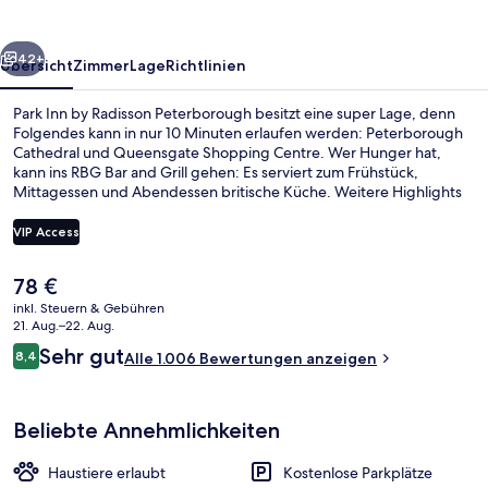
Peterborough
rück
Weiter
42+
Übersicht
Zimmer
Lage
Richtlinien
Park Inn by Radisson Peterborough besitzt eine super Lage, denn
Folgendes kann in nur 10 Minuten erlaufen werden: Peterborough
Cathedral und Queensgate Shopping Centre. Wer Hunger hat,
kann ins RBG Bar and Grill gehen: Es serviert zum Frühstück,
Mittagessen und Abendessen britische Küche. Weitere Highlights
sind eine Bar/Lounge und eine Snackbar. Andere Reisende haben
viel Gutes über das hilfsbereite Personal zu berichten.
VIP Access
Der
78 €
Frühstück, Mittagessen und Abendes
aktuelle
inkl. Steuern & Gebühren
Preis
21. Aug.–22. Aug.
beträgt
Bewertungen
Sehr gut
8,4
Alle 1.006 Bewertungen anzeigen
78 €.
8,4 von 10.
Beliebte Annehmlichkeiten
Haustiere erlaubt
Kostenlose Parkplätze