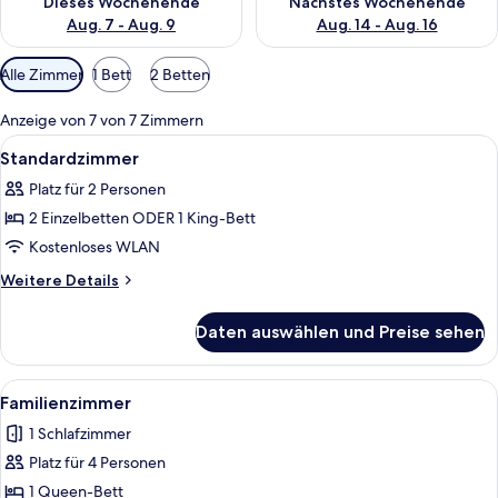
Dieses Wochenende
Nächstes Wochenende
Aug. 7 - Aug. 9
Aug. 14 - Aug. 16
Verfügbare
Alle Zimmer
1 Bett
2 Betten
Filter
für
Anzeige von 7 von 7 Zimmern
Zimmer
Alle
Zimmersafe, Schreibtisch, laptopgeeig
5
Standardzimmer
Fotos
Platz für 2 Personen
für
2 Einzelbetten ODER 1 King-Bett
Standardzimmer
anzeigen
Kostenloses WLAN
Weitere
Weitere Details
Details
für
Daten auswählen und Preise sehen
Standardzimmer
Alle
Ein Hotelzimmer mit einem großen Bet
6
Familienzimmer
Fotos
1 Schlafzimmer
für
Platz für 4 Personen
Familienzimmer
anzeigen
1 Queen-Bett