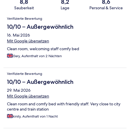
8,8
8,2
8,6
Sauberkeit
Lage
Personal & Service
Bewertungen
Verifizierte Bewertung
10/10 – Außergewöhnlich
16. Mai 2026
Mit Google übersetzen
Clean room, welcoming staff comfy bed
Gary, Aufenthalt von 2 Nächten
Verifizierte Bewertung
10/10 – Außergewöhnlich
29. Mai 2026
Mit Google übersetzen
Clean room and comfy bed with friendly staff. Very close to city
centre and train station
kirsty, Aufenthalt von 1 Nacht