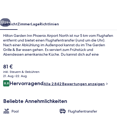
Phoenix
Airport
North
rück
Weiter
29+
Übersicht
Zimmer
Lage
Richtlinien
Hilton Garden Inn Phoenix Airport North ist nur 5 km vom Flughafen
entfernt und bietet einen Flughafentransfer (rund um die Uhr).
Nach einer Abkühlung im Außenpool kannst du im The Garden
Grille & Bar essen gehen. Es serviert zum Frühstück und
Abendessen amerikanische Küche. Du kannst dich auf eine
Loungebar und einen rund um die Uhr geöffneten Fitnessbereich
freuen. Die Zimmer sind mit Kühlschränken und Mikrowellen
Der
81 €
versehen. Anderen Reisenden gefallen das hilfsbereite Personal
aktuelle
inkl. Steuern & Gebühren
und das Restaurant sehr gut. Die öffentlichen Verkehrsmittel sind
Preis
21. Aug.–22. Aug.
nur einen kurzen Fußmarsch entfernt: Zur Station 38th Street -
Lobby
beträgt
Bewertungen
Washington sind es 6 Minuten und zur Station 44th Street -
Hervorragend
8,8
Alle 2.842 Bewertungen anzeigen
81 €.
8,8 von 10.
Washington 13 Minuten.
Beliebte Annehmlichkeiten
Pool
Flughafentransfer