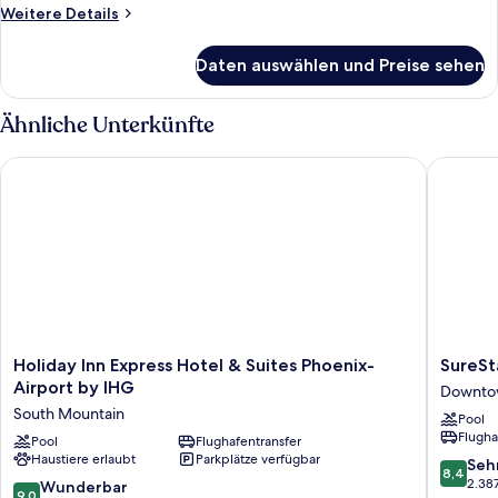
Betten,
Weitere
Weitere Details
barrierefrei,
Details
für
Badewanne
Daten auswählen und Preise sehen
Zimmer,
anzeigen
2 Queen-
Betten,
Ähnliche Unterkünfte
barrierefrei,
Badewanne
Holiday Inn Express Hotel & Suites Phoenix-Airport by IHG
SureStay
Holiday
SureSta
Holiday Inn Express Hotel & Suites Phoenix-
SureSt
Inn
By
Airport by IHG
Downtow
Express
Best
South Mountain
Pool
Hotel
Western
Flugha
&
Pool
Flughafentransfer
Phoenix
Haustiere erlaubt
Parkplätze verfügbar
Suites
Airport
8.4
Seh
8,4
Phoenix-
Downto
von
2.38
9.0
Wunderbar
9,0