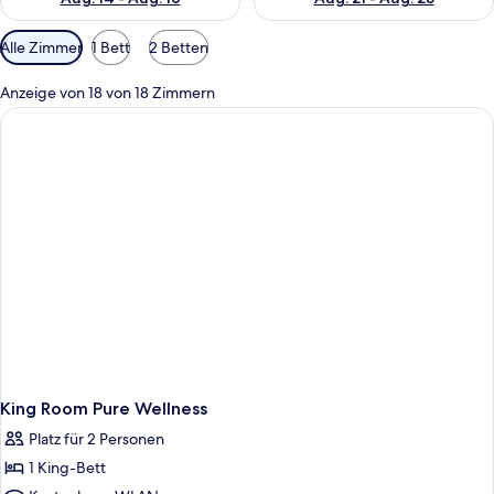
Verfügbare
Alle Zimmer
1 Bett
2 Betten
Filter
für
Anzeige von 18 von 18 Zimmern
Zimmer
King Room Pure Wellness
Platz für 2 Personen
1 King-Bett