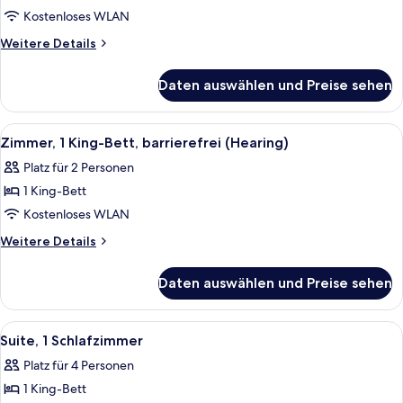
2 Queen-
Kostenloses WLAN
Betten,
Weitere
Weitere Details
barrierefrei
Details
für
(Hearing)
Daten auswählen und Preise sehen
Zimmer,
anzeigen
2 Queen-
Betten,
Alle
Ein Hotelzimmer mit einem großen Bet
7
barrierefrei
Zimmer, 1 King-Bett, barrierefrei (Hearing)
Fotos
(Hearing)
Platz für 2 Personen
für
1 King-Bett
Zimmer,
1 King-
Kostenloses WLAN
Bett,
Weitere
Weitere Details
barrierefrei
Details
für
(Hearing)
Daten auswählen und Preise sehen
Zimmer,
anzeigen
1 King-
Bett,
Alle
Ein Hotelzimmer mit Bett, Schreibtis
8
barrierefrei
Suite, 1 Schlafzimmer
Fotos
(Hearing)
Platz für 4 Personen
für
1 King-Bett
Suite,