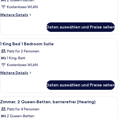
2 Queen-Betten
Kostenloses WLAN
Weitere
Weitere Details
Details
für
Daten auswählen und Preise sehen
Two
Queen
Room
Alle
Ein Hotelzimmer mit einem großen Bet
13
Pure
1 King Bed 1 Bedroom Suite
Fotos
Wellness
Platz für 2 Personen
für
1 King-Bett
1
King
Kostenloses WLAN
Bed
Weitere
Weitere Details
1
Details
für
Bedroom
Daten auswählen und Preise sehen
1
Suite
King
anzeigen
Bed
Alle
Ein Hotelzimmer mit zwei Betten, eine
5
1
Zimmer, 2 Queen-Betten, barrierefrei (Hearing)
Fotos
Bedroom
Platz für 4 Personen
Suite
für
2 Queen-Betten
Zimmer,