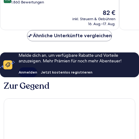
Airport
Phoenix
10,
von
1.860 Bewertungen
by
(Zentru
Sehr
10,
Der
82 €
IHG
von
gut,
Wunderbar,
Preis
South
Phoenix
2.387
1.860
inkl. Steuern & Gebühren
beträgt
Mountain
Bewert
16. Aug.–17. Aug.
Bewertungen
82 €
Ähnliche Unterkünfte vergleichen
Melde dich an, um verfügbare Rabatte und Vorteile
anzuzeigen. Mehr Prämien für noch mehr Abenteuer!
Anmelden
Jetzt kostenlos registrieren
Zur Gegend