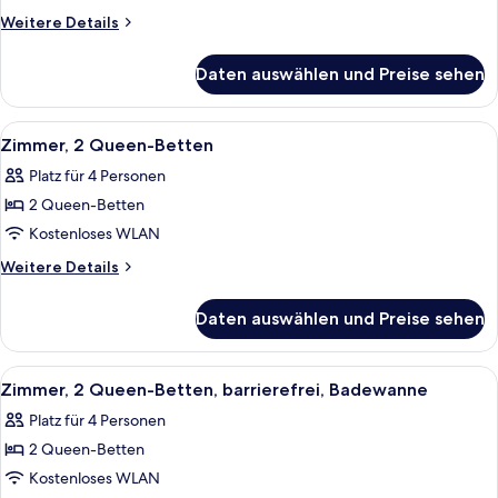
Bett,
Weitere
Weitere Details
barrierefrei,
Details
für
Badewanne
Daten auswählen und Preise sehen
Zimmer,
anzeigen
1 King-
Bett,
Alle
Ein Hotelzimmer mit zwei Betten, eine
5
barrierefrei,
Zimmer, 2 Queen-Betten
Fotos
Badewanne
Platz für 4 Personen
für
2 Queen-Betten
Zimmer,
2 Queen-
Kostenloses WLAN
Betten
Weitere
Weitere Details
anzeigen
Details
für
Daten auswählen und Preise sehen
Zimmer,
2 Queen-
Betten
Alle
Ein Hotelzimmer mit zwei Betten, eine
6
Zimmer, 2 Queen-Betten, barrierefrei, Badewanne
Fotos
Platz für 4 Personen
für
2 Queen-Betten
Zimmer,
2 Queen-
Kostenloses WLAN