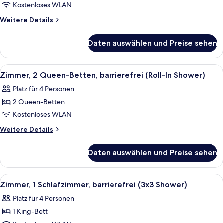
1
Kostenloses WLAN
Schlafzimmer
Weitere
Weitere Details
anzeigen
Details
für
Daten auswählen und Preise sehen
Suite,
1
Schlafzimmer
Alle
Ein Hotelzimmer mit zwei Betten, eine
5
Zimmer, 2 Queen-Betten, barrierefrei (Roll-In Shower)
Fotos
Platz für 4 Personen
für
2 Queen-Betten
Zimmer,
2 Queen-
Kostenloses WLAN
Betten,
Weitere
Weitere Details
barrierefrei
Details
für
(Roll-
Daten auswählen und Preise sehen
Zimmer,
In
2 Queen-
Shower)
Betten,
Alle
Ein Hotelzimmer mit Bett, Schreibtis
8
anzeigen
barrierefrei
Zimmer, 1 Schlafzimmer, barrierefrei (3x3 Shower)
Fotos
(Roll-
Platz für 4 Personen
In
für
Shower)
1 King-Bett
Zimmer,