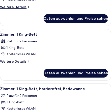
Bett
Weitere
Weitere Details
(Drinks
Details
für
&
Daten auswählen und Preise sehen
Zimmer,
Snacks)
1 King-
anzeigen
Bett
Alle
Ein Hotelzimmer mit einem großen Bet
6
(Drinks
Zimmer, 1 King-Bett
Fotos
&
Platz für 2 Personen
Snacks)
für
1 King-Bett
Zimmer,
1 King-
Kostenloses WLAN
Bett
Weitere
Weitere Details
anzeigen
Details
für
Daten auswählen und Preise sehen
Zimmer,
1 King-
Bett
Alle
Ein Hotelzimmer mit Bett, Schreibtisc
6
Zimmer, 1 King-Bett, barrierefrei, Badewanne
Fotos
Platz für 2 Personen
für
1 King-Bett
Zimmer,
1 King-
Kostenloses WLAN