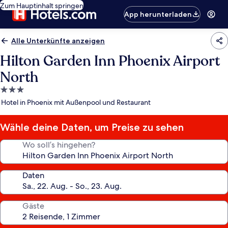
Zum Hauptinhalt springen
App herunterladen
Alle Unterkünfte anzeigen
Hilton Garden Inn Phoenix Airport
North
3.0-
Sterne-
Hotel in Phoenix mit Außenpool und Restaurant
Unterkunft
Wähle deine Daten, um Preise zu sehen
Wo soll’s hingehen?
Daten
Gäste