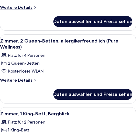
Bett,
Weitere
Weitere Details
allergikerfreundlich
Details
für
(Pure
Daten auswählen und Preise sehen
Zimmer,
Wellness)
1 King-
anzeigen
Bett,
Alle
Ein Hotelzimmer mit zwei Betten, eine
5
allergikerfreundlich
Zimmer, 2 Queen-Betten, allergikerfreundlich (Pure
Fotos
(Pure
Wellness)
Wellness)
für
Platz für 4 Personen
Zimmer,
2 Queen-Betten
2 Queen-
Kostenloses WLAN
Betten,
allergikerfreundlich
Weitere
Weitere Details
Details
(Pure
für
Wellness)
Daten auswählen und Preise sehen
Zimmer,
anzeigen
2 Queen-
Betten,
Alle
Ein Hotelzimmer mit einem großen Bet
5
allergikerfreundlich
Zimmer, 1 King-Bett, Bergblick
Fotos
(Pure
Platz für 2 Personen
Wellness)
für
1 King-Bett
Zimmer,