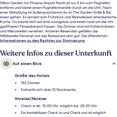
Hilton Garden Inn Phoenix Airport North ist nur 5 km vom Flughafen
entfernt und bietet einen Flughafentransfer (rund um die Uhr). Nach
einer Abkühlung im Außenpool kannst du im The Garden Grille & Bar
essen gehen. Es serviert zum Frühstück und Abendessen amerikanische
Küche. Du kannst dich auf eine Loungebar und einen rund um die Uhr
geöffneten Fitnessbereich freuen. Die Zimmer sind mit Kühlschränken
und Mikrowellen versehen. Anderen Reisenden gefallen das
hilfsbereite Personal und das Restaurant sehr gut. Die öffentlichen
Verkehrsmittel sind nur einen kurzen Fußmarsch entfernt: Zur Station
Informationen zu den Rechten zur Stornierung
38th Street - Washington sind es 6 Minuten und zur Station 44th Street
- Washington 13 Minuten.
Weitere Infos zu dieser Unterkunft
Auf einen Blick
Größe des Hotels
192 Zimmer
Erstreckt sich über 10 Stockwerke
Anreise/Abreise
Check-in ab: 15:00 Uhr, möglich bis: 05:30 Uhr
Ein kontaktloser Check-in und Check-out ist möglich