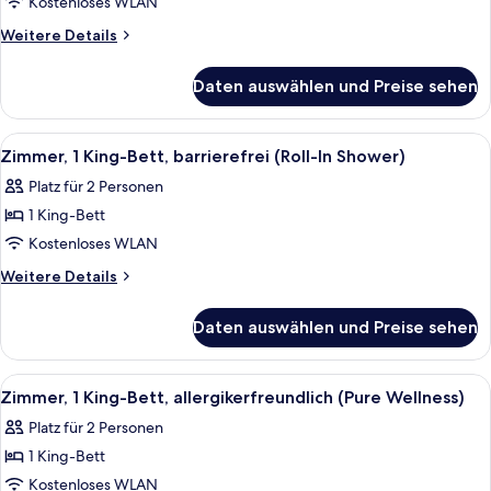
1
Kostenloses WLAN
Schlafzimmer,
Weitere
Weitere Details
barrierefrei
Details
für
(3x3
Daten auswählen und Preise sehen
Zimmer,
Shower)
1
anzeigen
Schlafzimmer,
Alle
Ein Hotelzimmer mit Bett, Schreibtisc
6
barrierefrei
Zimmer, 1 King-Bett, barrierefrei (Roll-In Shower)
Fotos
(3x3
Platz für 2 Personen
Shower)
für
1 King-Bett
Zimmer,
1 King-
Kostenloses WLAN
Bett,
Weitere
Weitere Details
barrierefrei
Details
für
(Roll-
Daten auswählen und Preise sehen
Zimmer,
In
1 King-
Shower)
Bett,
Alle
Ein Hotelzimmer mit einem großen Bet
6
anzeigen
barrierefrei
Zimmer, 1 King-Bett, allergikerfreundlich (Pure Wellness)
Fotos
(Roll-
Platz für 2 Personen
In
für
Shower)
1 King-Bett
Zimmer,
1 King-
Kostenloses WLAN