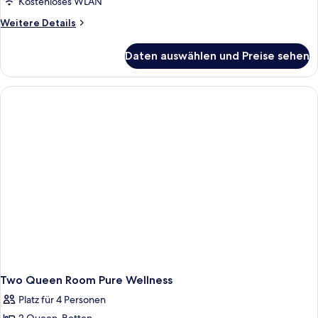
Kostenloses WLAN
Weitere
Weitere Details
Details
für
Daten auswählen und Preise sehen
King
Room
Pure
Wellness
Two Queen Room Pure Wellness
Platz für 4 Personen