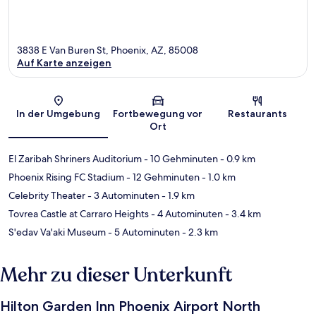
3838 E Van Buren St, Phoenix, AZ, 85008
Auf Karte anzeigen
Karte
In der Umgebung
Fortbewegung vor
Restaurants
Ort
El Zaribah Shriners Auditorium
- 10 Gehminuten
- 0.9 km
Phoenix Rising FC Stadium
- 12 Gehminuten
- 1.0 km
Celebrity Theater
- 3 Autominuten
- 1.9 km
Tovrea Castle at Carraro Heights
- 4 Autominuten
- 3.4 km
S'edav Va'aki Museum
- 5 Autominuten
- 2.3 km
Mehr zu dieser Unterkunft
Hilton Garden Inn Phoenix Airport North