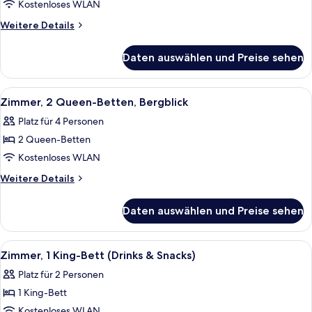
1 King-
Kostenloses WLAN
Bett,
Weitere
Weitere Details
Bergblick
Details
für
anzeigen
Daten auswählen und Preise sehen
Zimmer,
1 King-
Bett,
Alle
Ein Hotelzimmer mit zwei Betten, eine
5
Bergblick
Zimmer, 2 Queen-Betten, Bergblick
Fotos
Platz für 4 Personen
für
2 Queen-Betten
Zimmer,
2 Queen-
Kostenloses WLAN
Betten,
Weitere
Weitere Details
Bergblick
Details
für
anzeigen
Daten auswählen und Preise sehen
Zimmer,
2 Queen-
Betten,
Alle
Ein Hotelzimmer mit einem großen Bet
6
Bergblick
Zimmer, 1 King-Bett (Drinks & Snacks)
Fotos
Platz für 2 Personen
für
1 King-Bett
Zimmer,
1 King-
Kostenloses WLAN