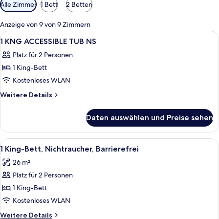
Verfügbare
Alle Zimmer
1 Bett
2 Betten
Filter
für
Anzeige von 9 von 9 Zimmern
Zimmer
Alle
Ein Hotelzimmer mit Bett, Fernseher, S
17
1 KNG ACCESSIBLE TUB NS
Fotos
Platz für 2 Personen
für
1 King-Bett
1
KNG
Kostenloses WLAN
ACCESSIBLE
Weitere
Weitere Details
TUB
Details
für
NS
Daten auswählen und Preise sehen
1
anzeigen
KNG
ACCESSIBLE
Alle
Ein modernes Badezimmer mit Badewa
7
TUB
1 King-Bett, Nichtraucher, Barrierefrei
Fotos
NS
26 m²
für
Platz für 2 Personen
1 King-
Bett,
1 King-Bett
Nichtraucher,
Kostenloses WLAN
Barrierefrei
Weitere
Weitere Details