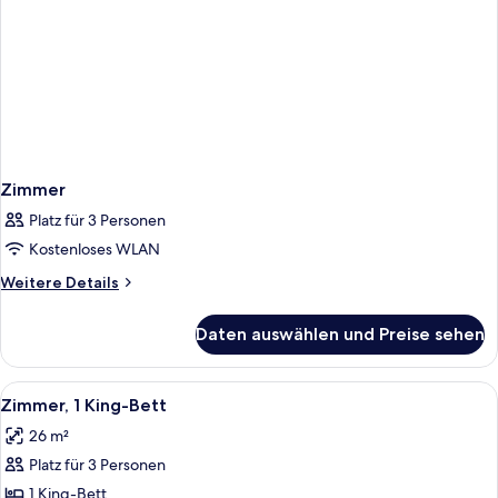
Zimmer
Platz für 3 Personen
Kostenloses WLAN
Weitere
Weitere Details
Details
für
Daten auswählen und Preise sehen
Zimmer
Alle
Ein Hotelzimmer mit einem großen Bett
13
Zimmer, 1 King-Bett
Fotos
26 m²
für
Platz für 3 Personen
Zimmer,
1 King-
1 King-Bett