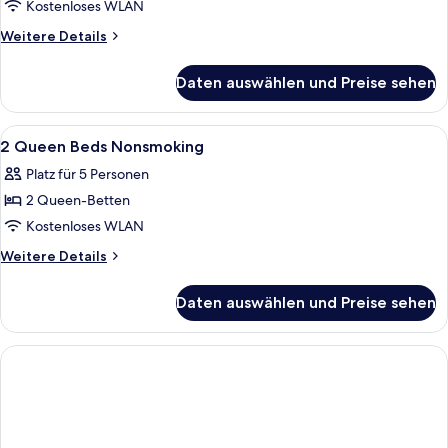
Betten,
Kostenloses WLAN
barrierefrei,
Weitere
Weitere Details
Nichtraucher
Details
anzeigen
für
Daten auswählen und Preise sehen
Zimmer,
2 Queen-
Betten,
Alle
Ein Hotelzimmer mit zwei Betten, ein
13
barrierefrei,
2 Queen Beds Nonsmoking
Fotos
Nichtraucher
Platz für 5 Personen
für
2 Queen-Betten
2
Queen
Kostenloses WLAN
Beds
Weitere
Weitere Details
Nonsmoking
Details
für
anzeigen
Daten auswählen und Preise sehen
2
Queen
Beds
Nonsmoking