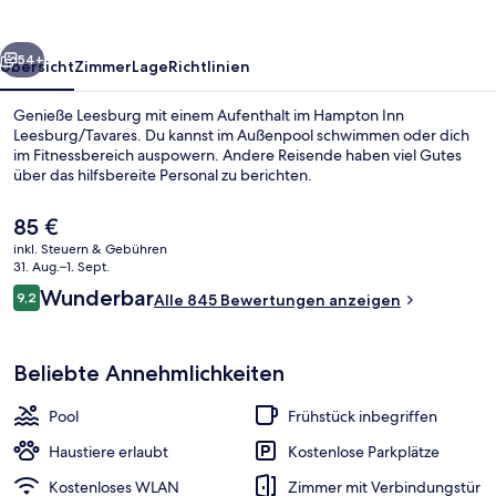
rück
Weiter
54+
Übersicht
Zimmer
Lage
Richtlinien
Genieße Leesburg mit einem Aufenthalt im Hampton Inn
Leesburg/Tavares. Du kannst im Außenpool schwimmen oder dich
im Fitnessbereich auspowern. Andere Reisende haben viel Gutes
über das hilfsbereite Personal zu berichten.
Der
85 €
aktuelle
inkl. Steuern & Gebühren
Preis
31. Aug.–1. Sept.
beträgt
Bewertungen
Wunderbar
9,2
Lobby
Alle 845 Bewertungen anzeigen
85 €.
9,2 von 10.
Beliebte Annehmlichkeiten
Pool
Frühstück inbegriffen
Haustiere erlaubt
Kostenlose Parkplätze
Kostenloses WLAN
Zimmer mit Verbindungstür