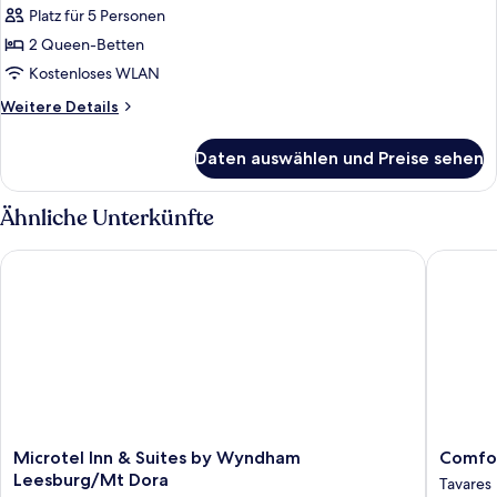
Platz für 5 Personen
Standard,
2 Queen-
2 Queen-Betten
Betten
Kostenloses WLAN
anzeigen
Weitere
Weitere Details
Details
für
Daten auswählen und Preise sehen
Standard,
2 Queen-
Betten
Ähnliche Unterkünfte
Microtel Inn & Suites by Wyndham Leesburg/Mt Dora
Comfort 
Microtel
Comfort
Microtel Inn & Suites by Wyndham
Comfor
Inn
Inn
Leesburg/Mt Dora
Tavares
&
&