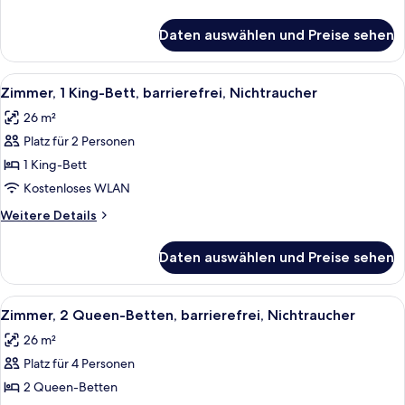
anzeigen
Details
für
Daten auswählen und Preise sehen
1 King-
Bett,
Nichtraucher,
Alle
Ein modernes Badezimmer mit Waschti
7
Barrierefrei
Zimmer, 1 King-Bett, barrierefrei, Nichtraucher
Fotos
26 m²
für
Platz für 2 Personen
Zimmer,
1 King-
1 King-Bett
Bett,
Kostenloses WLAN
barrierefrei,
Weitere
Weitere Details
Nichtraucher
Details
anzeigen
für
Daten auswählen und Preise sehen
Zimmer,
1 King-
Bett,
Alle
Ein Hotelzimmer mit zwei Betten, ein
9
barrierefrei,
Zimmer, 2 Queen-Betten, barrierefrei, Nichtraucher
Fotos
Nichtraucher
26 m²
für
Platz für 4 Personen
Zimmer,
2 Queen-
2 Queen-Betten