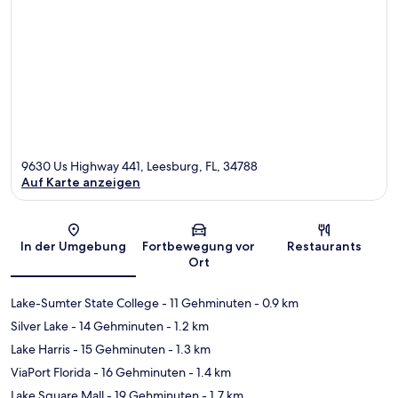
9630 Us Highway 441, Leesburg, FL, 34788
Auf Karte anzeigen
Karte
In der Umgebung
Fortbewegung vor
Restaurants
Ort
Lake-Sumter State College
- 11 Gehminuten
- 0.9 km
Silver Lake
- 14 Gehminuten
- 1.2 km
Lake Harris
- 15 Gehminuten
- 1.3 km
ViaPort Florida
- 16 Gehminuten
- 1.4 km
Lake Square Mall
- 19 Gehminuten
- 1.7 km