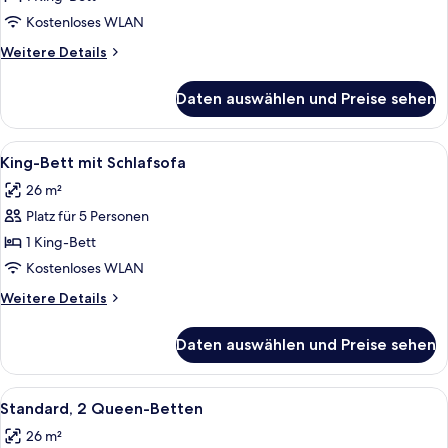
Bett
Kostenloses WLAN
anzeigen
Weitere
Weitere Details
Details
für
Daten auswählen und Preise sehen
Zimmer,
1 King-
Bett
Alle
Ein Hotelzimmer mit Bett, Sofa, klein
11
King-Bett mit Schlafsofa
Fotos
26 m²
für
Platz für 5 Personen
King-
Bett
1 King-Bett
mit
Kostenloses WLAN
Schlafsofa
Weitere
Weitere Details
anzeigen
Details
für
Daten auswählen und Preise sehen
King-
Bett
mit
Alle
Ein Hotelzimmer mit zwei Betten, eine
11
Schlafsofa
Standard, 2 Queen-Betten
Fotos
26 m²
für