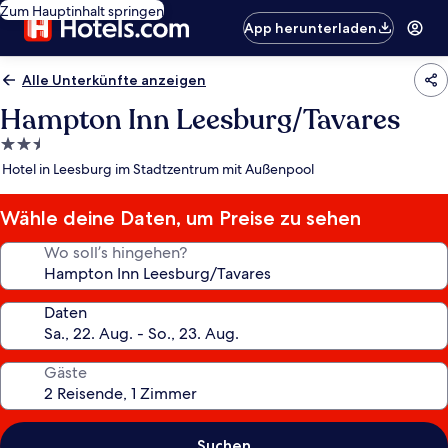
Zum Hauptinhalt springen
App herunterladen
Alle Unterkünfte anzeigen
Hampton Inn Leesburg/Tavares
2.5-
Sterne-
Hotel in Leesburg im Stadtzentrum mit Außenpool
Unterkunft
Wähle deine Daten, um Preise zu sehen
Wo soll’s hingehen?
Daten
Gäste
Suchen