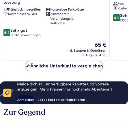
Leesburg
Pool
Suites
Suites
Kosten
by
Frühstück inbegriffen
Kostenlose Parkplätze
Tavares
Kostenloses WLAN
Zimmer mit
Wyndham
North
8.2
Seh
8,2
Verbindungstür
Leesburg/Mt
Tavares
von
1.00
verfügbar
Dora
10,
8.4
Leesburg
Sehr gut
Sehr
8,4
von
1.007 Bewertungen
gut,
10,
1.005
Der
65 €
Sehr
Bewert
Preis
gut,
inkl. Steuern & Gebühren
beträgt
11. Aug.–12. Aug.
1.007
65 €
Bewertungen
Ähnliche Unterkünfte vergleichen
Melde dich an, um verfügbare Rabatte und Vorteile
anzuzeigen. Mehr Prämien für noch mehr Abenteuer!
Anmelden
Jetzt kostenlos registrieren
Zur Gegend