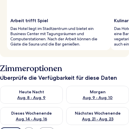
Arbeit trifft Spiel
Kulina
Das Hotel liegt im Stadtzentrum und bietet ein
Das Hote
Business Center mit Tagungsräumen und
eine Ba
Computerstationen. Nach der Arbeit können die
vegetari
Gäste die Sauna und die Bar genießen.
auch ein
Zimmeroptionen
Überprüfe die Verfügbarkeit für diese Daten
Überprüfe die Verfügbarkeit für heute Nacht, Aug. 8 - Aug. 9.
Überprüfe die Verfügbarkeit f
Heute Nacht
Morgen
Aug. 8 - Aug. 9
Aug. 9 - Aug. 10
Überprüfe die Verfügbarkeit für dieses Wochenende, Aug. 14 -
Überprüfe die Verfügbarkeit f
Dieses Wochenende
Nächstes Wochenende
Aug. 14 - Aug. 16
Aug. 21 - Aug. 23