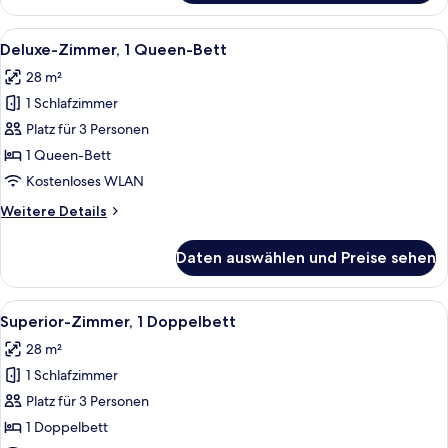
Suite,
1 King-
Alle
Ein Hotelzimmer mit einem großen Bet
10
Bett
Deluxe-Zimmer, 1 Queen-Bett
Fotos
28 m²
für
1 Schlafzimmer
Deluxe-
Zimmer,
Platz für 3 Personen
1
1 Queen-Bett
Queen-
Kostenloses WLAN
Bett
Weitere
Weitere Details
anzeigen
Details
für
Daten auswählen und Preise sehen
Deluxe-
Zimmer,
1
Alle
Ein Hotelzimmer mit einem großen Be
8
Queen-
Superior-Zimmer, 1 Doppelbett
Fotos
Bett
28 m²
für
1 Schlafzimmer
Superior-
Zimmer,
Platz für 3 Personen
1
1 Doppelbett