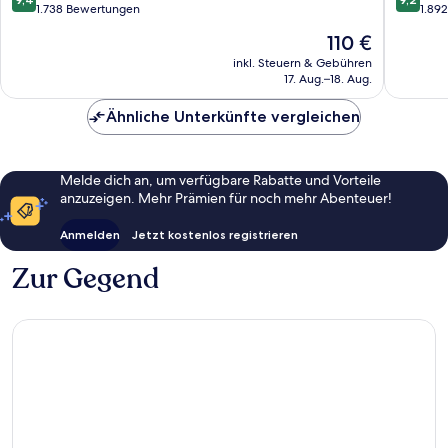
gu
von
von
1.738 Bewertungen
1.89
10,
10,
Der
110 €
Außergewöhnlich,
Wunder
Preis
1.738
1.892
inkl. Steuern & Gebühren
beträgt
17. Aug.–18. Aug.
Bewertungen
Bewert
110 €
Ähnliche Unterkünfte vergleichen
Melde dich an, um verfügbare Rabatte und Vorteile
anzuzeigen. Mehr Prämien für noch mehr Abenteuer!
Anmelden
Jetzt kostenlos registrieren
Zur Gegend