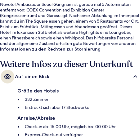
Novotel Ambassador Seoul Gangnam ist gerade mal 5 Autominuten
entfernt von: COEX Convention and Exhibition Center
(Kongresszentrum) und Garosu-gil. Nach einer Abkühlung im Innenpool
kannst du im The Square essen gehen, einem von 5 Restaurants vor Ort.
Es ist zum Frühstück, Mittagessen und Abendessen geöffnet. Dieses
Hotel im luxuriösen Stil bietet als weitere Highlights eine Loungebar,
einen Fitnessbereich sowie einen Whirlpool. Das hilfsbereite Personal
und der allgemeine Zustand erhalten gute Bewertungen von anderen
Reisenden. Die Unterkunft ist nur einen kurzen Fußmarsch von den
Informationen zu den Rechten zur Stornierung
öffentlichen Verkehrsmitteln entfernt: Zur U-Bahn läuft man 4 Minuten
(Station Sinnonhyeon) bzw. 6 Minuten (Station Eonju).
Weitere Infos zu dieser Unterkunft
Auf einen Blick
Größe des Hotels
332 Zimmer
Erstreckt sich über 17 Stockwerke
Anreise/Abreise
Check-in ab: 15:00 Uhr, möglich bis: 00:00 Uhr
Express-Check-out verfügbar