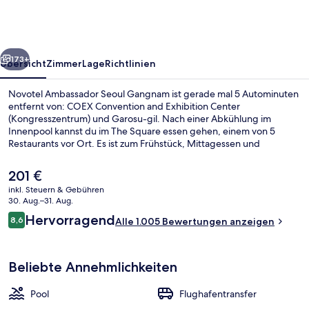
Gangnam
rück
Weiter
173+
Übersicht
Zimmer
Lage
Richtlinien
Novotel Ambassador Seoul Gangnam ist gerade mal 5 Autominuten
entfernt von: COEX Convention and Exhibition Center
(Kongresszentrum) und Garosu-gil. Nach einer Abkühlung im
Innenpool kannst du im The Square essen gehen, einem von 5
Restaurants vor Ort. Es ist zum Frühstück, Mittagessen und
Abendessen geöffnet. Dieses Hotel im luxuriösen Stil bietet als
weitere Highlights eine Loungebar, einen Fitnessbereich sowie
Der
201 €
einen Whirlpool. Das hilfsbereite Personal und der allgemeine
aktuelle
inkl. Steuern & Gebühren
Zustand erhalten gute Bewertungen von anderen Reisenden. Die
Preis
30. Aug.–31. Aug.
Unterkunft ist nur einen kurzen Fußmarsch von den öffentlichen
Lobby-Lounge
beträgt
Bewertungen
Verkehrsmitteln entfernt: Zur U-Bahn läuft man 4 Minuten (Station
Hervorragend
8,6
Alle 1.005 Bewertungen anzeigen
201 €.
8,6 von 10.
Sinnonhyeon) bzw. 6 Minuten (Station Eonju).
Beliebte Annehmlichkeiten
Pool
Flughafentransfer