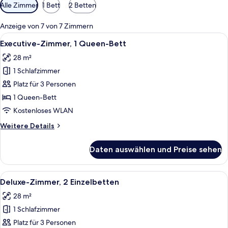
Verfügbare
Alle Zimmer
1 Bett
2 Betten
Filter
für
Anzeige von 7 von 7 Zimmern
Zimmer
Alle
Ein Hotelzimmer mit einem großen Bet
12
Executive-Zimmer, 1 Queen-Bett
Fotos
28 m²
für
1 Schlafzimmer
Executive-
Zimmer,
Platz für 3 Personen
1
1 Queen-Bett
Queen-
Kostenloses WLAN
Bett
Weitere
Weitere Details
anzeigen
Details
für
Daten auswählen und Preise sehen
Executive-
Zimmer,
1
Alle
Deluxe-Zimmer, 2 Einzelbetten | Hoch
7
Queen-
Deluxe-Zimmer, 2 Einzelbetten
Fotos
Bett
28 m²
für
1 Schlafzimmer
Deluxe-
Zimmer,
Platz für 3 Personen