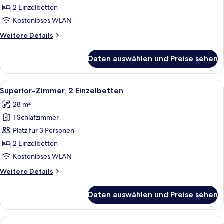
2 Einzelbetten
2 Einzelbetten
anzeigen
Kostenloses WLAN
Weitere
Weitere Details
Details
für
Daten auswählen und Preise sehen
Deluxe-
Zimmer,
2 Einzelbetten
Alle
Ein Hotelzimmer mit zwei Betten, eine
7
Superior-Zimmer, 2 Einzelbetten
Fotos
28 m²
für
1 Schlafzimmer
Superior-
Zimmer,
Platz für 3 Personen
2 Einzelbetten
2 Einzelbetten
anzeigen
Kostenloses WLAN
Weitere
Weitere Details
Details
für
Daten auswählen und Preise sehen
Superior-
Zimmer,
2 Einzelbetten
Alle
Ein Hotelzimmer mit zwei Betten, eine