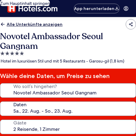
Zum Hauptinhalt springen
App herunterladen
Alle Unterkünfte anzeigen
Novotel Ambassador Seoul
Gangnam
5.0-
Sterne-
Hotel im luxuriösen Stil und mit 5 Restaurants - Garosu-gil (1,8 km)
Unterkunft
Wähle deine Daten, um Preise zu sehen
Wo soll’s hingehen?
Daten
Gäste