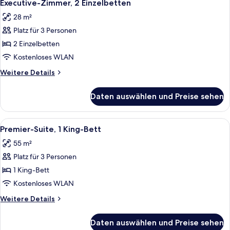
10
Executive-Zimmer, 2 Einzelbetten
Fotos
28 m²
für
Platz für 3 Personen
Executive-
Zimmer,
2 Einzelbetten
2 Einzelbetten
Kostenloses WLAN
anzeigen
Weitere
Weitere Details
Details
für
Daten auswählen und Preise sehen
Executive-
Zimmer,
2 Einzelbetten
Alle
Ein Hotelzimmer mit Bett, Fernseher, S
8
Premier-Suite, 1 King-Bett
Fotos
55 m²
für
Platz für 3 Personen
Premier-
Suite,
1 King-Bett
1 King-
Kostenloses WLAN
Bett
Weitere
Weitere Details
anzeigen
Details
für
Daten auswählen und Preise sehen
Premier-