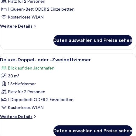
Doppel-
Platz für 2 Personen
oder
1 Queen-Bett ODER 2 Einzelbetten
-
Kostenloses WLAN
Zweibettzimmer
Weitere
Weitere Details
anzeigen
Details
für
Daten auswählen und Preise sehen
Traditional-
Doppel-
oder
Alle
Ein Schlafzimmer mit einem Bett, eine
6
-
Deluxe-Doppel- oder -Zweibettzimmer
Fotos
Zweibettzimmer
Blick auf den Jachthafen
für
30 m²
Deluxe-
Doppel-
1 Schlafzimmer
oder
Platz für 2 Personen
-
1 Doppelbett ODER 2 Einzelbetten
Zweibettzimmer
Kostenloses WLAN
anzeigen
Weitere
Weitere Details
Details
für
Daten auswählen und Preise sehen
Deluxe-