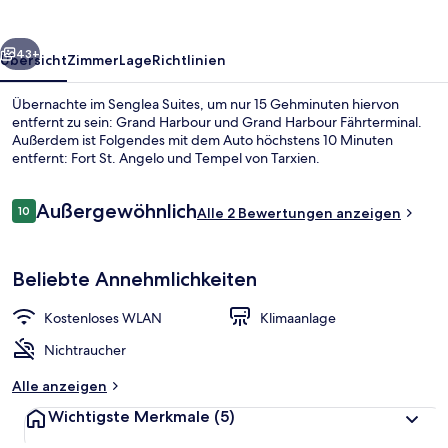
rück
Weiter
43+
Übersicht
Zimmer
Lage
Richtlinien
Übernachte im Senglea Suites, um nur 15 Gehminuten hiervon
entfernt zu sein: Grand Harbour und Grand Harbour Fährterminal.
Außerdem ist Folgendes mit dem Auto höchstens 10 Minuten
entfernt: Fort St. Angelo und Tempel von Tarxien.
Bewertungen
Außergewöhnlich
10
Alle 2 Bewertungen anzeigen
10 von 10.
Außenbereich
Beliebte Annehmlichkeiten
Kostenloses WLAN
Klimaanlage
Nichtraucher
Alle anzeigen
Wichtigste Merkmale
(5)