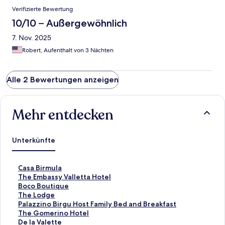
Verifizierte Bewertung
10/10 – Außergewöhnlich
7. Nov. 2025
Robert, Aufenthalt von 3 Nächten
Alle 2 Bewertungen anzeigen
Mehr entdecken
Unterkünfte
L
Casa Birmula
i
L
The Embassy Valletta Hotel
n
i
L
Boco Boutique
k
n
i
L
The Lodge
,
k
n
i
L
Palazzino Birgu Host Family Bed and Breakfast
d
,
k
n
i
L
The Gomerino Hotel
e
d
,
k
n
i
L
De la Valette