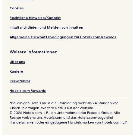
u
a
Cookies
r
t
V
Rechtliche Hinweise/Kontakt
i
e
Inhaltsrichtlinien und Melden von Inhalten
w
Allgemeine Geschäftsbedingungen für Hotels.com Rewards
s
Weitere Informationen
Über uns
Karriere
Reiseführer
Hotels.com Rewards
*Bei einigen Hotels muss die Stornierung mehr als 24 Stunden vor
Check-in erfolgen. Weitere Details auf der Website.
© 2026 Hotels.com, L.P., ein Unternehmen der Expedia Group. Alle
Rechte vorbehalten. Hotels.com und das Hotels.com-Logo sind
Handelsmarken oder eingetragene Handelsmarken von Hotels.com, L.P.