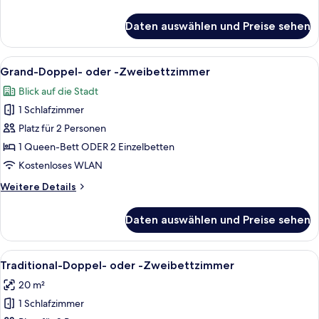
Details
für
Daten auswählen und Preise sehen
Romantisches
Doppel-
und
Alle
Eine Holztür mit einer Nummernschild,
6
Zweibettzimmer
Grand-Doppel- oder -Zweibettzimmer
Fotos
Blick auf die Stadt
für
1 Schlafzimmer
Grand-
Doppel-
Platz für 2 Personen
oder
1 Queen-Bett ODER 2 Einzelbetten
-
Kostenloses WLAN
Zweibettzimmer
Weitere
Weitere Details
anzeigen
Details
für
Daten auswählen und Preise sehen
Grand-
Doppel-
oder
Alle
Ein Schlafzimmer mit Steinwand, einer
6
-
Traditional-Doppel- oder -Zweibettzimmer
Fotos
Zweibettzimmer
20 m²
für
1 Schlafzimmer
Traditional-