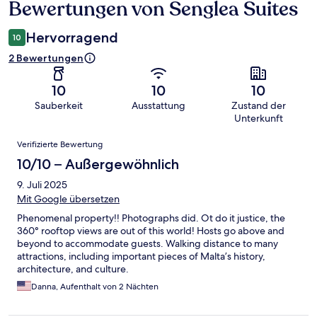
Bewertungen von Senglea Suites
Bewertungen
Hervorragend
10
2 Bewertungen
10
10
10
Sauberkeit
Ausstattung
Zustand der
Unterkunft
Bewertungen
Verifizierte Bewertung
10/10 – Außergewöhnlich
9. Juli 2025
Mit Google übersetzen
Phenomenal property!! Photographs did. Ot do it justice, the
360° rooftop views are out of this world! Hosts go above and
beyond to accommodate guests. Walking distance to many
attractions, including important pieces of Malta’s history,
architecture, and culture.
Danna, Aufenthalt von 2 Nächten