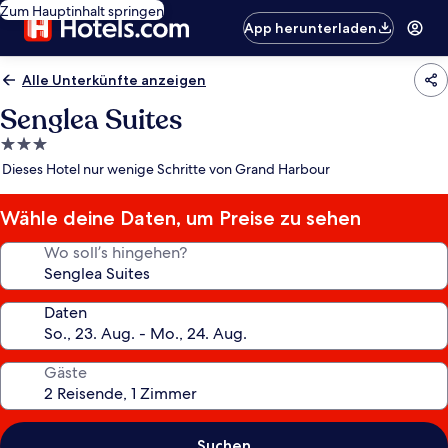
Zum Hauptinhalt springen
App herunterladen
Alle Unterkünfte anzeigen
Senglea Suites
3.0-
Sterne-
Dieses Hotel nur wenige Schritte von Grand Harbour
Unterkunft
Wähle deine Daten, um Preise zu sehen
Wo soll’s hingehen?
Daten
Gäste
Suchen