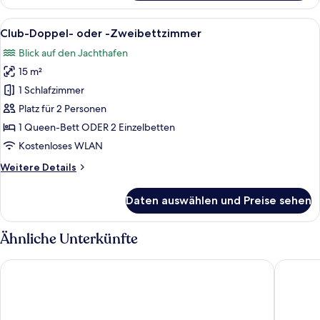
Doppel-
oder
Alle
Ein Schlafzimmer mit einem Bett, ein
3
-
Club-Doppel- oder -Zweibettzimmer
Fotos
Zweibettzimmer
Blick auf den Jachthafen
für
15 m²
Club-
Doppel-
1 Schlafzimmer
oder
Platz für 2 Personen
-
1 Queen-Bett ODER 2 Einzelbetten
Zweibettzimmer
Kostenloses WLAN
anzeigen
Weitere
Weitere Details
Details
für
Daten auswählen und Preise sehen
Club-
Doppel-
oder
Ähnliche Unterkünfte
-
Zweibettzimmer
Casa Birmula
The Mike