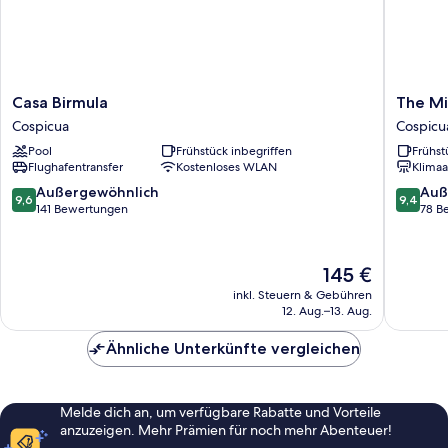
Casa
The
Casa Birmula
The Mi
Birmula
Mike
Cospicua
Cospicu
Cospicua
Hotel
Pool
Frühstück inbegriffen
Frühst
Cospicu
Flughafentransfer
Kostenloses WLAN
Klimaa
9.6
9.4
Außergewöhnlich
Auß
9,6
9,4
von
von
141 Bewertungen
78 B
10,
10,
Außergewöhnlich,
Außerge
141
78
Der
145 €
Bewertungen
Bewert
Preis
inkl. Steuern & Gebühren
beträgt
12. Aug.–13. Aug.
145 €
Ähnliche Unterkünfte vergleichen
Melde dich an, um verfügbare Rabatte und Vorteile
anzuzeigen. Mehr Prämien für noch mehr Abenteuer!