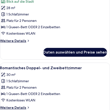
Blick auf die Stadt
für
28 m²
Signature-
Doppel-
1 Schlafzimmer
oder
Platz für 2 Personen
-
1 Queen-Bett ODER 2 Einzelbetten
Zweibettzimmer
Kostenloses WLAN
anzeigen
Weitere
Weitere Details
Details
für
Daten auswählen und Preise sehen
Signature-
Doppel-
oder
Alle
Ein Schlafzimmer mit einem Bett, eine
6
-
Romantisches Doppel- und Zweibettzimmer
Fotos
Zweibettzimmer
30 m²
für
1 Schlafzimmer
Romantisches
Doppel-
Platz für 2 Personen
und
1 Queen-Bett ODER 2 Einzelbetten
Zweibettzimmer
Kostenloses WLAN
anzeigen
Weitere
Weitere Details