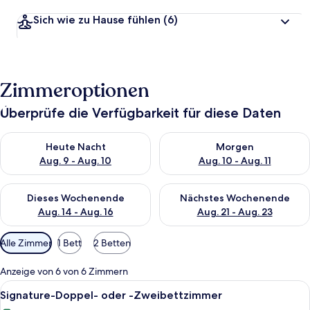
Sich wie zu Hause fühlen
(6)
Zimmeroptionen
Überprüfe die Verfügbarkeit für diese Daten
Überprüfe die Verfügbarkeit für heute Nacht, Aug. 9 - Aug. 10
Überprüfe die Verfügbarkeit fü
Heute Nacht
Morgen
Aug. 9 - Aug. 10
Aug. 10 - Aug. 11
Überprüfe die Verfügbarkeit für dieses Wochenende, Aug. 14 -
Überprüfe die Verfügbarkeit f
Dieses Wochenende
Nächstes Wochenende
Aug. 14 - Aug. 16
Aug. 21 - Aug. 23
Verfügbare
Alle Zimmer
1 Bett
2 Betten
Filter
für
Anzeige von 6 von 6 Zimmern
Zimmer
Alle
Ein Schlafzimmer mit Holztür, einem 
5
Signature-Doppel- oder -Zweibettzimmer
Fotos