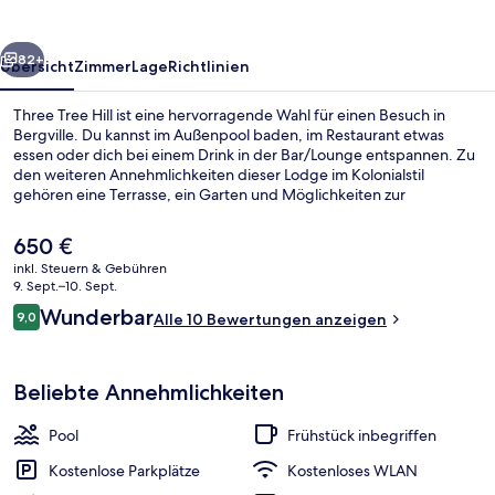
rück
Weiter
82+
Übersicht
Zimmer
Lage
Richtlinien
Three Tree Hill ist eine hervorragende Wahl für einen Besuch in
Bergville. Du kannst im Außenpool baden, im Restaurant etwas
essen oder dich bei einem Drink in der Bar/Lounge entspannen. Zu
den weiteren Annehmlichkeiten dieser Lodge im Kolonialstil
gehören eine Terrasse, ein Garten und Möglichkeiten zur
Fahrradreinigung.
Der
650 €
aktuelle
inkl. Steuern & Gebühren
Preis
9. Sept.–10. Sept.
Familien-Ferienhaus, 2 Schlafzimmer, b
beträgt
Bewertungen
Wunderbar
9,0
Alle 10 Bewertungen anzeigen
650 €.
9,0 von 10.
Beliebte Annehmlichkeiten
Pool
Frühstück inbegriffen
Kostenlose Parkplätze
Kostenloses WLAN