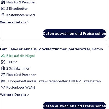
2 Einzelbetten
Platz für 2 Personen
anzeigen
2 Einzelbetten
Kostenloses WLAN
Weitere
Weitere Details
Details
für
Daten auswählen und Preise sehen
Luxury-
Zweibettzimmer,
2 Einzelbetten
Alle
Ein Schlafzimmer mit einem großen Bet
7
Familien-Ferienhaus, 2 Schlafzimmer, barrierefrei, Kamin
Fotos
Blick auf die Hügel
für
100 m²
Familien-
Ferienhaus,
2 Schlafzimmer
2 Schlafzimmer,
Platz für 6 Personen
barrierefrei,
1 Doppelbett und 4 Einzel-Etagenbetten ODER 2 Einzelbetten
Kamin
Kostenloses WLAN
anzeigen
Weitere
Weitere Details
Details
für
Daten auswählen und Preise sehen
Familien-