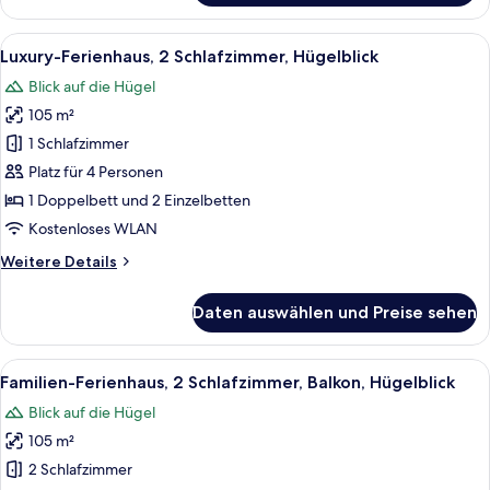
Ferienhaus,
2 Schlafzimmer,
Alle
Ein großzügiger Wohnbereich mit einer
8
barrierefrei,
Luxury-Ferienhaus, 2 Schlafzimmer, Hügelblick
Fotos
Kamin
Blick auf die Hügel
für
105 m²
Luxury-
Ferienhaus,
1 Schlafzimmer
2 Schlafzimmer,
Platz für 4 Personen
Hügelblick
1 Doppelbett und 2 Einzelbetten
anzeigen
Kostenloses WLAN
Weitere
Weitere Details
Details
für
Daten auswählen und Preise sehen
Luxury-
Ferienhaus,
2 Schlafzimmer,
Alle
Ein Balkon mit Blick auf eine hügelig
8
Hügelblick
Familien-Ferienhaus, 2 Schlafzimmer, Balkon, Hügelblick
Fotos
Blick auf die Hügel
für
105 m²
Familien-
Ferienhaus,
2 Schlafzimmer