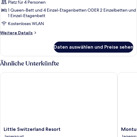
2 Schlafzimmer,
Platz für 4 Personen
Balkon,
1 Queen-Bett und 4 Einzel-Etagenbetten ODER 2 Einzelbetten und
Hügelblick
1 Einzel-Etagenbett
anzeigen
Kostenloses WLAN
Weitere
Weitere Details
Details
für
Daten auswählen und Preise sehen
Familien-
Ferienhaus,
2 Schlafzimmer,
Ähnliche Unterkünfte
Balkon,
Hügelblick
Little Switzerland Resort
Montusi
Little
Montusi
Little Switzerland Resort
Montus
Switzerland
Mountai
Jagersrust
Jagersr