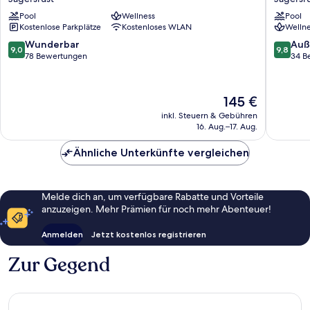
Resort
Lodge
Pool
Wellness
Pool
Jagersrust
Jagersru
Kostenlose Parkplätze
Kostenloses WLAN
Wellne
9.0
9.8
Wunderbar
Auß
9,0
9,8
von
von
78 Bewertungen
34 B
10,
10,
Wunderbar,
Außerge
78
34
Der
145 €
Bewertungen
Bewert
Preis
inkl. Steuern & Gebühren
beträgt
16. Aug.–17. Aug.
145 €
Ähnliche Unterkünfte vergleichen
Melde dich an, um verfügbare Rabatte und Vorteile
anzuzeigen. Mehr Prämien für noch mehr Abenteuer!
Anmelden
Jetzt kostenlos registrieren
Zur Gegend