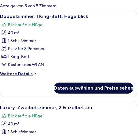
für
Anzeige von 5 von 5 Zimmern
Zimmer
Alle
Ein geräumiges Schlafzimmer mit einem 
10
Doppelzimmer, 1 King-Bett, Hügelblick
Fotos
Blick auf die Hügel
für
40 m²
Doppelzimmer,
1 King-
1 Schlafzimmer
Bett,
Platz für 3 Personen
Hügelblick
1 King-Bett
anzeigen
Kostenloses WLAN
Weitere
Weitere Details
Details
für
Daten auswählen und Preise sehen
Doppelzimmer,
1 King-
Bett,
Alle
Ein Zimmer mit einem großen Bett, ei
9
Hügelblick
Luxury-Zweibettzimmer, 2 Einzelbetten
Fotos
Blick auf die Hügel
für
40 m²
Luxury-
Zweibettzimmer,
1 Schlafzimmer