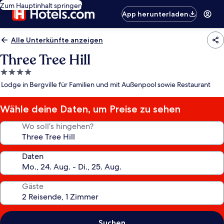
Zum Hauptinhalt springen
App herunterladen
Alle Unterkünfte anzeigen
Three Tree Hill
4.0-
Sterne-
Lodge in Bergville für Familien und mit Außenpool sowie Restaurant
Unterkunft
Wähle deine Daten, um Preise zu sehen
Wo soll’s hingehen?
Daten
Gäste
Suchen