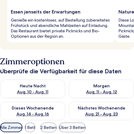
Essen jenseits der Erwartungen
Nature
Genieße ein kostenloses, auf Bestellung zubereitetes
Diese Lo
Frühstück und abendliche Mahlzeiten auf Einladung.
Mountai
Das Restaurant bietet private Picknicks und Bio-
Picknick
Optionen aus der Region an.
Gäste.
Zimmeroptionen
Überprüfe die Verfügbarkeit für diese Daten
Überprüfe die Verfügbarkeit für heute Nacht, Aug. 10 - Aug. 11
Überprüfe die Verfügbarkeit fü
Heute Nacht
Morgen
Aug. 10 - Aug. 11
Aug. 11 - Aug. 12
Überprüfe die Verfügbarkeit für dieses Wochenende, Aug. 14 -
Überprüfe die Verfügbarkeit f
Dieses Wochenende
Nächstes Wochenende
Aug. 14 - Aug. 16
Aug. 21 - Aug. 23
Verfügbare
Alle Zimmer
1 Bett
2 Betten
Über 3 Betten
Filter