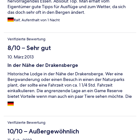
hervorragendes Essen. Absolut Top. Man erhält vom
Eigentümer gute Tipps für Ausflüge und zum Wetter, da sich
das doch sehr oft in den Bergen ändert.
Ralf, Aufenthalt von 1 Nacht
Verifizierte Bewertung
8/10 – Sehr gut
10. März 2013
In der Nähe der Drakensberge
Historische Lodge in der Nähe der Drakensberge. Wer eine
Bergwanderung oder einen Besuch in einen der Naturparks
plant, der sollte eine Fahrzeit von ca. 1 1/4 Std. Fahrzeit
einkalkulieren. Die angrenzende Lage an ein Game Reserve
bietet Vorteile wenn man auch ein paar Tiere sehen möchte. Die
Lodge ist sehr gepflegt, der Service gut, Essen ausgezeichnet.
Die Logde hat eine ehrer familiäre Atmoshäre, kein Hotelfeeling.
Die Anlage wird als luxeriös beschrieben, dies können wir nicht
bestätigen. Das Preis/Leisungsverhältnis ist mittel bis gut.
Verifizierte Bewertung
10/10 – Außergewöhnlich