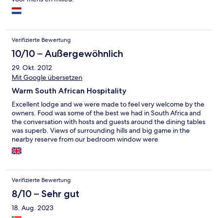
Verifizierte Bewertung
10/10 – Außergewöhnlich
29. Okt. 2012
Mit Google übersetzen
Warm South African Hospitality
Excellent lodge and we were made to feel very welcome by the
owners. Food was some of the best we had in South Africa and
the conversation with hosts and guests around the dining tables
was superb. Views of surrounding hills and big game in the
nearby reserve from our bedroom window were
magical.Thoroughly recommend the hotel for a relaxing break in
the Drakensburg Mountains.
Verifizierte Bewertung
8/10 – Sehr gut
18. Aug. 2023