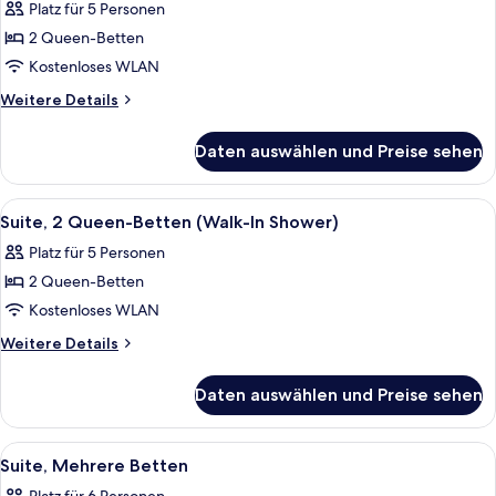
Platz für 5 Personen
für
2 Queen-Betten
Suite,
2 Queen-
Kostenloses WLAN
Betten
Weitere
Weitere Details
(Bath/Shower
Details
für
Combo)
Daten auswählen und Preise sehen
Suite,
anzeigen
2 Queen-
Betten
Alle
Ein Hotelzimmer mit einem Bett, zwei 
4
(Bath/Shower
Suite, 2 Queen-Betten (Walk-In Shower)
Fotos
Combo)
Platz für 5 Personen
für
2 Queen-Betten
Suite,
2 Queen-
Kostenloses WLAN
Betten
Weitere
Weitere Details
(Walk-
Details
für
In
Daten auswählen und Preise sehen
Suite,
Shower)
2 Queen-
anzeigen
Betten
Alle
Ein Hotelzimmer mit Sofa, Hocker, Be
1
(Walk-
Suite, Mehrere Betten
Fotos
In