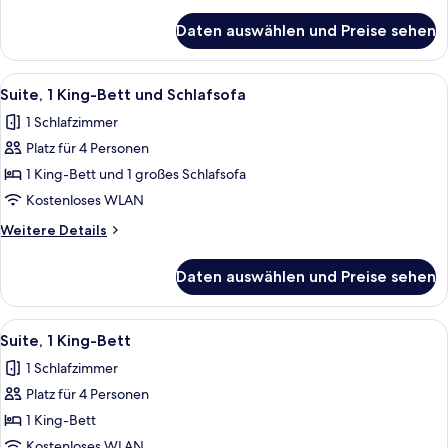
(Mobility
Details
für
Accessible)
Daten auswählen und Preise sehen
Standardzimmer,
anzeigen
2 Queen-
Betten,
Alle
Ein Hotelzimmer mit Sofa, Hocker, Be
4
rollstuhlgeeignete
Suite, 1 King-Bett und Schlafsofa
Fotos
Dusche
1 Schlafzimmer
(Mobility
für
Accessible)
Platz für 4 Personen
Suite,
1 King-
1 King-Bett und 1 großes Schlafsofa
Bett
Kostenloses WLAN
und
Weitere
Weitere Details
Schlafsofa
Details
anzeigen
für
Daten auswählen und Preise sehen
Suite,
1 King-
Bett
Alle
Ein Hotelzimmer mit Sofa, Hocker, Be
4
und
Suite, 1 King-Bett
Fotos
Schlafsofa
1 Schlafzimmer
für
Platz für 4 Personen
Suite,
1 King-
1 King-Bett
Bett
Kostenloses WLAN