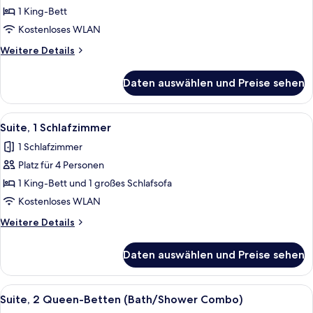
1
1 King-Bett
Schlafzimmer,
Kostenloses WLAN
Balkon
Weitere
Weitere Details
anzeigen
Details
für
Daten auswählen und Preise sehen
Suite,
1
Schlafzimmer,
Alle
Ein Hotelzimmer mit zwei Betten, eine
6
Balkon
Suite, 1 Schlafzimmer
Fotos
1 Schlafzimmer
für
Platz für 4 Personen
Suite,
1
1 King-Bett und 1 großes Schlafsofa
Schlafzimmer
Kostenloses WLAN
anzeigen
Weitere
Weitere Details
Details
für
Daten auswählen und Preise sehen
Suite,
1
Schlafzimmer
Alle
Ein Hotelzimmer mit einem Bett, zwei 
4
Suite, 2 Queen-Betten (Bath/Shower Combo)
Fotos