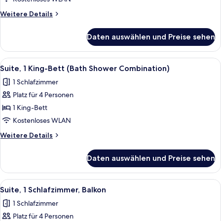
anzeigen
Weitere
Weitere Details
Details
für
Daten auswählen und Preise sehen
Suite,
1 King-
Bett
Alle
Ein Hotelzimmer mit Sofa, Hocker, Be
4
Suite, 1 King-Bett (Bath Shower Combination)
Fotos
1 Schlafzimmer
für
Platz für 4 Personen
Suite,
1 King-
1 King-Bett
Bett
Kostenloses WLAN
(Bath
Weitere
Weitere Details
Shower
Details
Combination)
für
Daten auswählen und Preise sehen
Suite,
anzeigen
1 King-
Bett
Alle
Eine kleine Küche mit Spüle, Kaffeem
5
(Bath
Suite, 1 Schlafzimmer, Balkon
Fotos
Shower
1 Schlafzimmer
Combination)
für
Platz für 4 Personen
Suite,