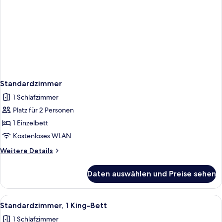
Standardzimmer
1 Schlafzimmer
Platz für 2 Personen
1 Einzelbett
Kostenloses WLAN
Weitere
Weitere Details
Details
für
Daten auswählen und Preise sehen
Standardzimmer
Alle
Ein Hotelzimmer mit einem Bett, einem
4
Standardzimmer, 1 King-Bett
Fotos
1 Schlafzimmer