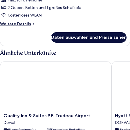
Platz für 6 Personen
Shower)
für
2 Queen-Betten und 1 großes Schlafsofa
Suite,
Mehrere
Kostenloses WLAN
Betten
Weitere
Weitere Details
anzeigen
Details
für
Daten auswählen und Preise sehen
Suite,
Mehrere
Betten
Ähnliche Unterkünfte
Quality Inn & Suites P.E. Trudeau Airport
Hyatt Pl
Quality
Hyatt
Quality Inn & Suites P.E. Trudeau Airport
Hyatt 
Inn
Place
Dorval
DORVA
&
Montrea
Flughafentransfer
Kostenlose Parkplätze
Flugha