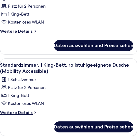
für
Platz für 2 Personen
Standardzimmer,
1 King-
1 King-Bett
Bett
Kostenloses WLAN
anzeigen
Weitere
Weitere Details
Details
für
Daten auswählen und Preise sehen
Standardzimmer,
1 King-
Bett
Alle
Ein Hotelzimmer mit einem Bett, einem
4
Standardzimmer, 1 King-Bett, rollstuhlgeeignete Dusche
Fotos
(Mobility Accessible)
für
1 Schlafzimmer
Standardzimmer,
Platz für 2 Personen
1 King-
1 King-Bett
Bett,
rollstuhlgeeignete
Kostenloses WLAN
Dusche
Weitere
Weitere Details
(Mobility
Details
für
Accessible)
Daten auswählen und Preise sehen
Standardzimmer,
anzeigen
1 King-