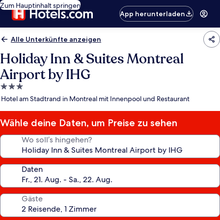
Zum Hauptinhalt springen
App herunterladen
Alle Unterkünfte anzeigen
Holiday Inn & Suites Montreal
Airport by IHG
3.0-
Sterne-
Hotel am Stadtrand in Montreal mit Innenpool und Restaurant
Unterkunft
Wähle deine Daten, um Preise zu sehen
Wo soll’s hingehen?
Daten
Gäste