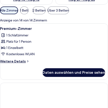
Verfügbare
Alle Zimmer
1 Bett
2 Betten
Über 3 Betten
Filter
für
Anzeige von 14 von 14 Zimmern
Zimmer
Alle
Ein Hotelzimmer mit zwei Betten, eine
5
Premium-Zimmer
Fotos
1 Schlafzimmer
für
Platz für 1 Person
Premium-
Zimmer
1 Einzelbett
anzeigen
Kostenloses WLAN
Weitere
Weitere Details
Details
für
Daten auswählen und Preise sehen
Premium-
Zimmer