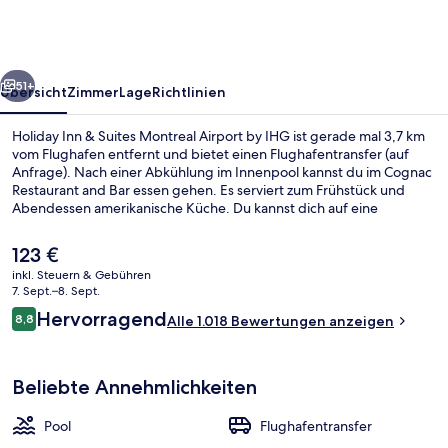
Suites
Montreal
Airport
rück
Weiter
by
51+
Übersicht
Zimmer
Lage
Richtlinien
IHG
Holiday Inn & Suites Montreal Airport by IHG ist gerade mal 3,7 km
vom Flughafen entfernt und bietet einen Flughafentransfer (auf
Anfrage). Nach einer Abkühlung im Innenpool kannst du im Cognac
Restaurant and Bar essen gehen. Es serviert zum Frühstück und
Abendessen amerikanische Küche. Du kannst dich auf eine
Loungebar und einen rund um die Uhr geöffneten Fitnessbereich
freuen. Die Zimmer sind mit Kühlschränken und Mikrowellen
Der
123 €
versehen. Das hilfsbereite Personal und die Nähe zum Flughafen
aktuelle
inkl. Steuern & Gebühren
erhalten gute Bewertungen von anderen Reisenden.
Preis
7. Sept.–8. Sept.
Außenbereich
beträgt
Bewertungen
Hervorragend
8,8
Alle 1.018 Bewertungen anzeigen
123 €.
8,8 von 10.
Beliebte Annehmlichkeiten
Pool
Flughafentransfer