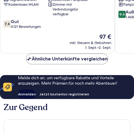
Suites
Airport
Kostenloses WLAN
Zimmer mit
Parkpl
P.E.
DORVAL
Verbindungstür
Trudeau
9.4
Auß
verfügbar
9,4
Airport
von
1.46
7.4
Gut
Dorval
10,
7,4
von
4.121 Bewertungen
Außerge
10,
1.468
Der
97 €
Gut,
Bewert
Preis
4.121
inkl. Steuern & Gebühren
beträgt
1. Sept.–2. Sept.
Bewertungen
97 €
Ähnliche Unterkünfte vergleichen
Melde dich an, um verfügbare Rabatte und Vorteile
anzuzeigen. Mehr Prämien für noch mehr Abenteuer!
Anmelden
Jetzt kostenlos registrieren
Zur Gegend