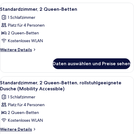
Bett,
Alle
Ein Hotelzimmer mit zwei Betten, eine
4
rollstuhlgeeignete
Standardzimmer, 2 Queen-Betten
Fotos
Dusche
1 Schlafzimmer
(Mobility
für
Accessible)
Platz für 4 Personen
Standardzimmer,
2 Queen-
2 Queen-Betten
Betten
Kostenloses WLAN
anzeigen
Weitere
Weitere Details
Details
für
Daten auswählen und Preise sehen
Standardzimmer,
2 Queen-
Betten
Alle
Ein Hotelzimmer mit zwei Betten, eine
4
Standardzimmer, 2 Queen-Betten, rollstuhlgeeignete
Fotos
Dusche (Mobility Accessible)
für
1 Schlafzimmer
Standardzimmer,
Platz für 4 Personen
2 Queen-
2 Queen-Betten
Betten,
rollstuhlgeeignete
Kostenloses WLAN
Dusche
Weitere
Weitere Details