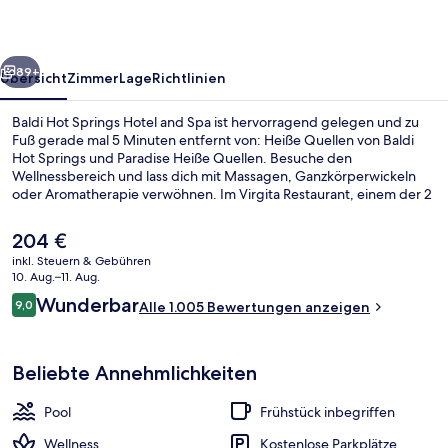
and
Spa
rück
Weiter
89+
Übersicht
Zimmer
Lage
Richtlinien
Baldi Hot Springs Hotel and Spa ist hervorragend gelegen und zu
Fuß gerade mal 5 Minuten entfernt von: Heiße Quellen von Baldi
Hot Springs und Paradise Heiße Quellen. Besuche den
Wellnessbereich und lass dich mit Massagen, Ganzkörperwickeln
oder Aromatherapie verwöhnen. Im Virgita Restaurant, einem der 2
Restaurants, wird zum Frühstück, Mittagessen und Abendessen
internationale Küche serviert. Weitere Highlights sind 15
Der
204 €
Außenpools, eine Poolbar und ein Whirlpool. Andere Reisende
aktuelle
inkl. Steuern & Gebühren
lieben den Pool und das hilfsbereite Personal.
Preis
10. Aug.–11. Aug.
Terrasse/Patio
beträgt
Bewertungen
Wunderbar
9,0
Alle 1.005 Bewertungen anzeigen
204 €.
9,0 von 10.
Beliebte Annehmlichkeiten
Pool
Frühstück inbegriffen
Wellness
Kostenlose Parkplätze