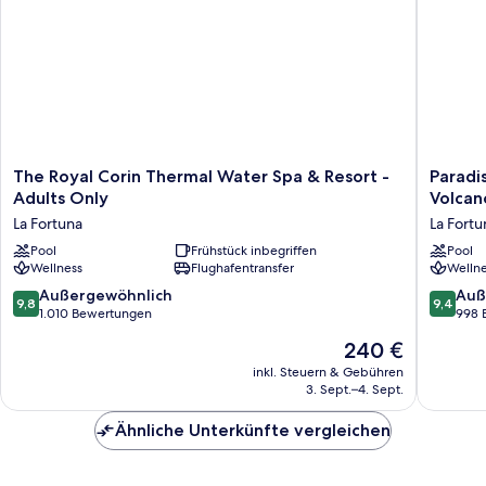
The
Paradise
The Royal Corin Thermal Water Spa & Resort -
Paradi
Royal
Hot
Adults Only
Volcan
Corin
Springs
La Fortuna
La Fortu
Thermal
-
Water
Pool
Frühstück inbegriffen
Thermal
Pool
Wellness
Flughafentransfer
Wellne
Spa
Water
&
&
9.8
9.4
Außergewöhnlich
Auß
9,8
9,4
Resort
Volcano
von
von
1.010 Bewertungen
998 
-
Views
10,
10,
Der
240 €
Adults
La
Außergewöhnlich,
Außerge
Preis
Only
Fortuna
1.010
998
inkl. Steuern & Gebühren
beträgt
La
3. Sept.–4. Sept.
Bewertungen
Bewert
240 €
Fortuna
Ähnliche Unterkünfte vergleichen