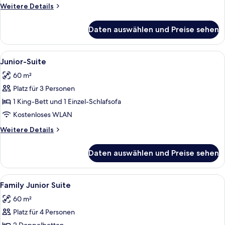
Weitere
Weitere Details
Details
für
Daten auswählen und Preise sehen
Deluxe
Alle
Ein Hotelzimmer mit Holzboden, einem
6
Junior-Suite
Fotos
60 m²
für
Platz für 3 Personen
Junior-
Suite
1 King-Bett und 1 Einzel-Schlafsofa
anzeigen
Kostenloses WLAN
Weitere
Weitere Details
Details
für
Daten auswählen und Preise sehen
Junior-
Suite
Alle
Ein Hotelzimmer mit Bett, Schreibtisc
6
Family Junior Suite
Fotos
60 m²
für
Platz für 4 Personen
Family