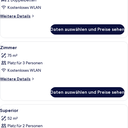
Junior
2 Doppelbetten
Suite
Kostenloses WLAN
anzeigen
Weitere
Weitere Details
Details
für
Daten auswählen und Preise sehen
Family
Junior
Suite
Alle
Betten mit Memory-Foam-Matratzen, 
4
Zimmer
Fotos
75 m²
für
Platz für 3 Personen
Zimmer
anzeigen
Kostenloses WLAN
Weitere
Weitere Details
Details
für
Daten auswählen und Preise sehen
Zimmer
Alle
Ein Hotelzimmer mit einem Bett, zwei
5
Superior
Fotos
52 m²
für
Platz für 2 Personen
Superior