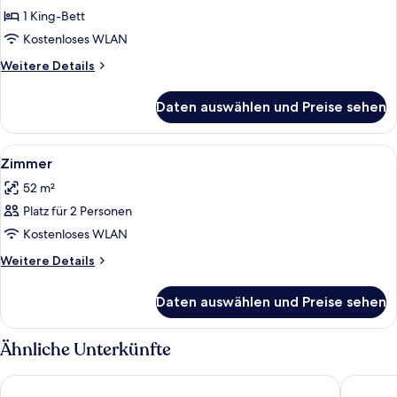
anzeigen
1 King-Bett
Kostenloses WLAN
Weitere
Weitere Details
Details
für
Daten auswählen und Preise sehen
Superior
Alle
Betten mit Memory-Foam-Matratzen, 
9
Zimmer
Fotos
52 m²
für
Platz für 2 Personen
Zimmer
anzeigen
Kostenloses WLAN
Weitere
Weitere Details
Details
für
Daten auswählen und Preise sehen
Zimmer
Ähnliche Unterkünfte
The Royal Corin Thermal Water Spa & Resort - Adults Only
Paradise