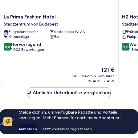
La
H2
La Prima Fashion Hotel
H2 Hot
Prima
Hotel
Stadtzentrum von Budapest
Stadtze
Fashion
Budape
Flughafentransfer
Kostenloses WLAN
Frühst
Hotel
Stadtze
Klimaanlage
Bar
Parkpl
Stadtzentrum
von
von
Budape
8.6
9.2
Hervorragend
Wun
8,6
9,2
Budapest
von
von
1.002 Bewertungen
1.84
10,
10,
Hervorragend,
Wunder
1.002
1.846
Der
121 €
Bewertungen
Bewert
Preis
inkl. Steuern & Gebühren
beträgt
16. Aug.–17. Aug.
121 €
Ähnliche Unterkünfte vergleichen
Melde dich an, um verfügbare Rabatte und Vorteile
anzuzeigen. Mehr Prämien für noch mehr Abenteuer!
Anmelden
Jetzt kostenlos registrieren