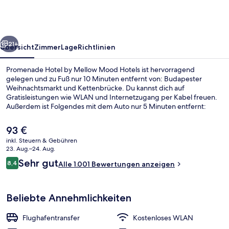
Mellow
Mood
Hotels
rück
Weiter
21+
Übersicht
Zimmer
Lage
Richtlinien
Promenade Hotel by Mellow Mood Hotels ist hervorragend
gelegen und zu Fuß nur 10 Minuten entfernt von: Budapester
Weihnachtsmarkt und Kettenbrücke. Du kannst dich auf
Gratisleistungen wie WLAN und Internetzugang per Kabel freuen.
Außerdem ist Folgendes mit dem Auto nur 5 Minuten entfernt:
Gellért-Thermalbad und Parlamentsgebäude Országház. Andere
Reisende lieben das hilfsbereite Personal. Die Unterkunft ist nur
Der
93 €
einen kurzen Fußmarsch von den öffentlichen Verkehrsmitteln
aktuelle
inkl. Steuern & Gebühren
entfernt: Zur U-Bahn läuft man 4 Minuten (Station Ferenciek tér)
Preis
23. Aug.–24. Aug.
bzw. 5 Minuten (Station Vörösmarty tér).
Ausblick vom Zimmer
beträgt
Bewertungen
Sehr gut
8,4
Alle 1.001 Bewertungen anzeigen
93 €.
8,4 von 10.
Beliebte Annehmlichkeiten
Flughafentransfer
Kostenloses WLAN