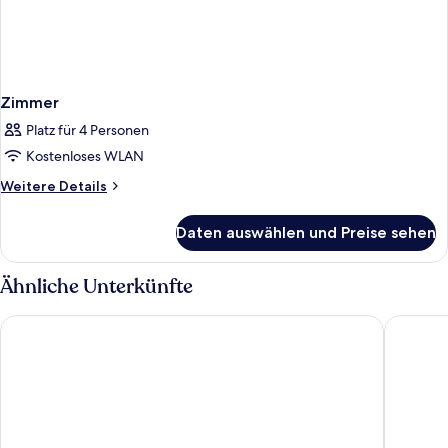
Zimmer
Platz für 4 Personen
Kostenloses WLAN
Weitere
Weitere Details
Details
für
Daten auswählen und Preise sehen
Zimmer
Ähnliche Unterkünfte
La Prima Fashion Hotel
H2 Hote