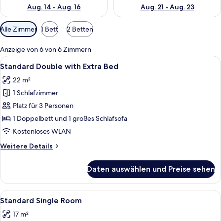
Aug. 14 - Aug. 16
Aug. 21 - Aug. 23
Verfügbare
Alle Zimmer
1 Bett
2 Betten
Filter
für
Anzeige von 6 von 6 Zimmern
Zimmer
Alle
Ein Hotelzimmer mit Bett, Nachttisch, 
7
Standard Double with Extra Bed
Fotos
22 m²
für
1 Schlafzimmer
Standard
Double
Platz für 3 Personen
with
1 Doppelbett und 1 großes Schlafsofa
Extra
Kostenloses WLAN
Bed
Weitere
Weitere Details
anzeigen
Details
für
Daten auswählen und Preise sehen
Standard
Double
with
Alle
Ein Hotelzimmer mit Bett, Nachttisch, 
5
Extra
Standard Single Room
Fotos
Bed
17 m²
für