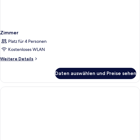
Zimmer
Platz für 4 Personen
Kostenloses WLAN
Weitere
Weitere Details
Details
für
Daten auswählen und Preise sehen
Zimmer