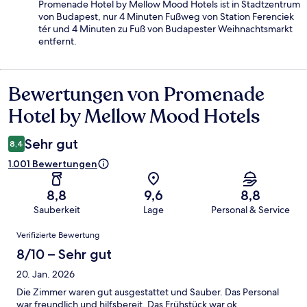
Promenade Hotel by Mellow Mood Hotels ist in Stadtzentrum
von Budapest, nur 4 Minuten Fußweg von Station Ferenciek
tér und 4 Minuten zu Fuß von Budapester Weihnachtsmarkt
entfernt.
Bewertungen von Promenade
Bewertungen
Hotel by Mellow Mood Hotels
Sehr gut
8,4
1.001 Bewertungen
8,8
9,6
8,8
Sauberkeit
Lage
Personal & Service
Bewertungen
Verifizierte Bewertung
8/10 – Sehr gut
20. Jan. 2026
Die Zimmer waren gut ausgestattet und Sauber. Das Personal
war freundlich und hilfsbereit. Das Frühstück war ok.