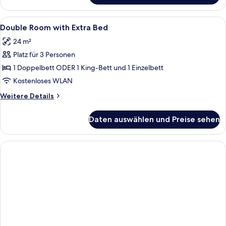
Double
or
Alle
Zimmersafe, Schreibtisch, schallisolier
4
Twin
Double Room with Extra Bed
Fotos
Room
24 m²
für
Platz für 3 Personen
Double
Room
1 Doppelbett ODER 1 King-Bett und 1 Einzelbett
with
Kostenloses WLAN
Extra
Weitere
Weitere Details
Bed
Details
anzeigen
für
Daten auswählen und Preise sehen
Double
Room
with
Extra
Bed