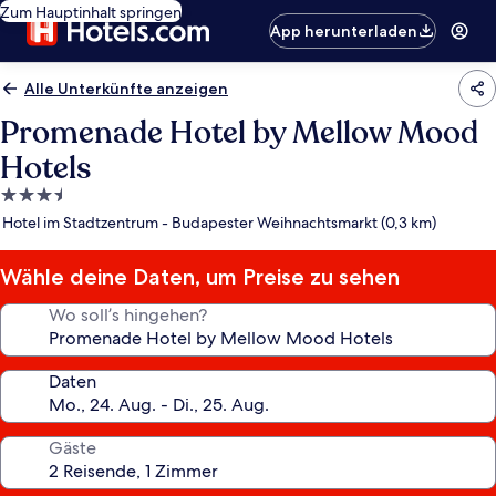
Zum Hauptinhalt springen
App herunterladen
Alle Unterkünfte anzeigen
Promenade Hotel by Mellow Mood
Hotels
3.5-
Sterne-
Hotel im Stadtzentrum - Budapester Weihnachtsmarkt (0,3 km)
Unterkunft
Wähle deine Daten, um Preise zu sehen
Wo soll’s hingehen?
Daten
Gäste