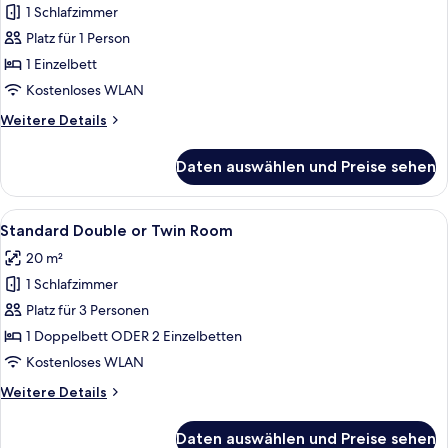
1 Schlafzimmer
Standard
Single
Platz für 1 Person
Room
1 Einzelbett
anzeigen
Kostenloses WLAN
Weitere
Weitere Details
Details
für
Daten auswählen und Preise sehen
Standard
Single
Room
Alle
Ein Hotelzimmer mit zwei Betten, ein
10
Standard Double or Twin Room
Fotos
20 m²
für
1 Schlafzimmer
Standard
Double
Platz für 3 Personen
or
1 Doppelbett ODER 2 Einzelbetten
Twin
Kostenloses WLAN
Room
Weitere
Weitere Details
anzeigen
Details
für
Daten auswählen und Preise sehen
Standard