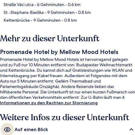
Straße Váci utca
- 6 Gehminuten
- 0.6 km
St.-Stephans-Basilika
- 9 Gehminuten
- 0.8 km
Kettenbrücke
- 9 Gehminuten
- 0.8 km
Mehr zu dieser Unterkunft
Promenade Hotel by Mellow Mood Hotels
Promenade Hotel by Mellow Mood Hotels ist hervorragend gelegen
und zu Fuß nur 10 Minuten entfernt von: Budapester Weihnachtsmarkt
und Kettenbrücke. Du kannst dich auf Gratisleistungen wie WLAN und
Internetzugang per Kabel freuen. Außerdem ist Folgendes mit dem
Auto nur 5 Minuten entfernt: Gellért-Thermalbad und
Parlamentsgebäude Országház. Andere Reisende lieben das
hilfsbereite Personal. Die Unterkunft ist nur einen kurzen Fußmarsch von
den öffentlichen Verkehrsmitteln entfernt: Zur U-Bahn läuft man 4
Minuten (Station Ferenciek tér) bzw. 5 Minuten (Station Vörösmarty tér).
Informationen zu den Rechten zur Stornierung
Weitere Infos zu dieser Unterkunft
Auf einen Blick