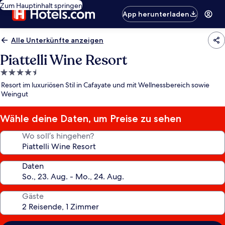
Zum Hauptinhalt springen
App herunterladen
Alle Unterkünfte anzeigen
Piattelli Wine Resort
4.5-
Sterne-
Resort im luxuriösen Stil in Cafayate und mit Wellnessbereich sowie
Unterkunft
Weingut
Wähle deine Daten, um Preise zu sehen
Wo soll’s hingehen?
Daten
Gäste