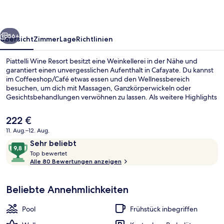
rück
Weiter
56+
Übersicht
Zimmer
Lage
Richtlinien
Piattelli Wine Resort besitzt eine Weinkellerei in der Nähe und
garantiert einen unvergesslichen Aufenthalt in Cafayate. Du kannst
im Coffeeshop/Café etwas essen und den Wellnessbereich
besuchen, um dich mit Massagen, Ganzkörperwickeln oder
Gesichtsbehandlungen verwöhnen zu lassen. Als weitere Highlights
bietet dieses Resort im luxuriösen Stil einen Fitnessbereich, einen
Whirlpool und 2 Außenpools.
Der
222 €
aktuelle
11. Aug.–12. Aug.
Preis
Bewertungen
9,8
Sehr beliebt
Außenbereich
beträgt
T
von
Top bewertet
222 €.
o
Alle 80 Bewertungen anzeigen
10,
p
Sehr
beliebt
Beliebte Annehmlichkeiten
b
e
w
Pool
Frühstück inbegriffen
e