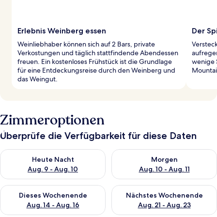
Erlebnis Weinberg essen
Der Sp
Weinliebhaber können sich auf 2 Bars, private
Versteck
Verkostungen und täglich stattfindende Abendessen
aufrege
freuen. Ein kostenloses Frühstück ist die Grundlage
wenige S
für eine Entdeckungsreise durch den Weinberg und
Mountai
das Weingut.
Zimmeroptionen
Überprüfe die Verfügbarkeit für diese Daten
Überprüfe die Verfügbarkeit für heute Nacht, Aug. 9 - Aug. 10
Überprüfe die Verfügbarkeit fü
Heute Nacht
Morgen
Aug. 9 - Aug. 10
Aug. 10 - Aug. 11
Überprüfe die Verfügbarkeit für dieses Wochenende, Aug. 14 -
Überprüfe die Verfügbarkeit f
Dieses Wochenende
Nächstes Wochenende
Aug. 14 - Aug. 16
Aug. 21 - Aug. 23