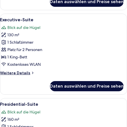
Daten auswählen und Preise sehen
Deluxe-
Zimmer,
1 King-
Alle
Ein Hotelzimmer mit Bett, Schreibtisc
5
Bett,
Executive-Suite
Fotos
Terrasse,
Blick auf die Hügel
Hügelblick
für
130 m²
Executive-
Suite
1 Schlafzimmer
anzeigen
Platz für 2 Personen
1 King-Bett
Kostenloses WLAN
Weitere
Weitere Details
Details
für
Daten auswählen und Preise sehen
Executive-
Suite
Alle
Ein großzügiger Wohnbereich mit hohe
5
Presidential-Suite
Fotos
Blick auf die Hügel
für
160 m²
Presidential-
1 Schlafzimmer