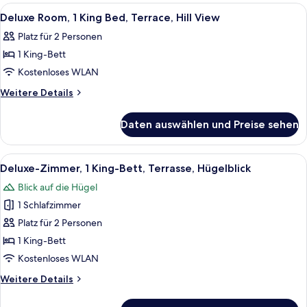
Alle
Ein Wohnzimmer mit Kamin aus Stein, e
1
Deluxe Room, 1 King Bed, Terrace, Hill View
Fotos
Platz für 2 Personen
für
1 King-Bett
Deluxe
Room,
Kostenloses WLAN
1
Weitere
Weitere Details
King
Details
für
Bed,
Daten auswählen und Preise sehen
Deluxe
Terrace,
Room,
Hill
1
Alle
Ein Wohnzimmer mit Kamin aus Stein, 
5
View
King
Deluxe-Zimmer, 1 King-Bett, Terrasse, Hügelblick
Fotos
Bed,
anzeigen
Blick auf die Hügel
Terrace,
für
Hill
1 Schlafzimmer
Deluxe-
View
Zimmer,
Platz für 2 Personen
1 King-
1 King-Bett
Bett,
Kostenloses WLAN
Terrasse,
Weitere
Weitere Details
Hügelblick
Details
anzeigen
für