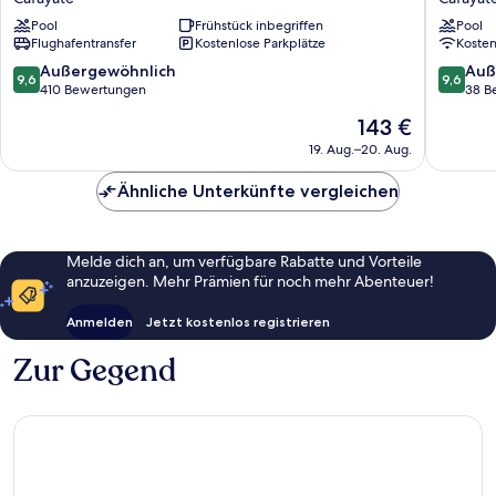
Cafayate
Wine
Pool
Frühstück inbegriffen
Pool
-
Lodge
Flughafentransfer
Kostenlose Parkplätze
Koste
Wine
Cafayat
Hotel
9.6
9.6
Außergewöhnlich
Auß
9,6
9,6
&
von
von
410 Bewertungen
38 B
Restaurant
10,
10,
Der
143 €
Cafayate
Außergewöhnlich,
Außerge
Preis
410
38
19. Aug.–20. Aug.
beträgt
Bewertungen
Bewert
143 €
Ähnliche Unterkünfte vergleichen
Melde dich an, um verfügbare Rabatte und Vorteile
anzuzeigen. Mehr Prämien für noch mehr Abenteuer!
Anmelden
Jetzt kostenlos registrieren
Zur Gegend