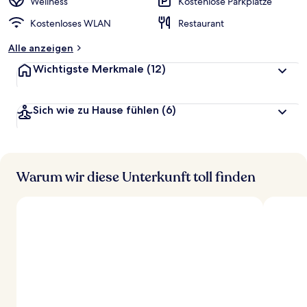
r
Wellness
Kostenlose Parkplätze
t
Kostenloses WLAN
Restaurant
e
t
Alle anzeigen
Wichtigste Merkmale
(12)
Sich wie zu Hause fühlen
(6)
Warum wir diese Unterkunft toll finden