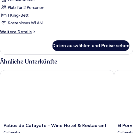
Suite
anzeigen
Platz für 2 Personen
1 King-Bett
Kostenloses WLAN
Weitere
Weitere Details
Details
für
Daten auswählen und Preise sehen
Presidential-
Suite
Ähnliche Unterkünfte
Patios de Cafayate - Wine Hotel & Restaurant
El Porve
Patios
El
Patios de Cafayate - Wine Hotel & Restaurant
El Por
de
Porvenir
Cafayate
Cafayat