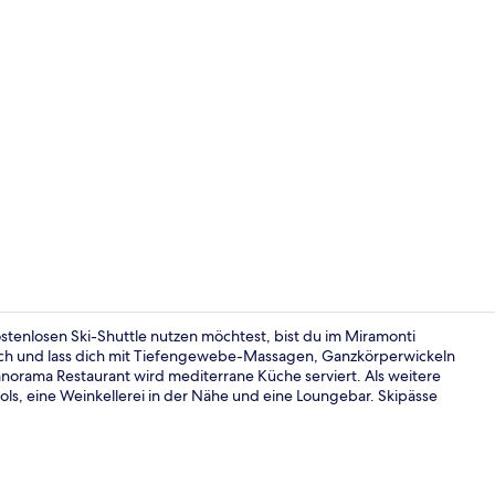
Influencer-
losen Ski-Shuttle nutzen möchtest, bist du im Miramonti
ich und lass dich mit Tiefengewebe-Massagen, Ganzkörperwickeln
orama Restaurant wird mediterrane Küche serviert. Als weitere
Außenberei
ools, eine Weinkellerei in der Nähe und eine Loungebar. Skipässe