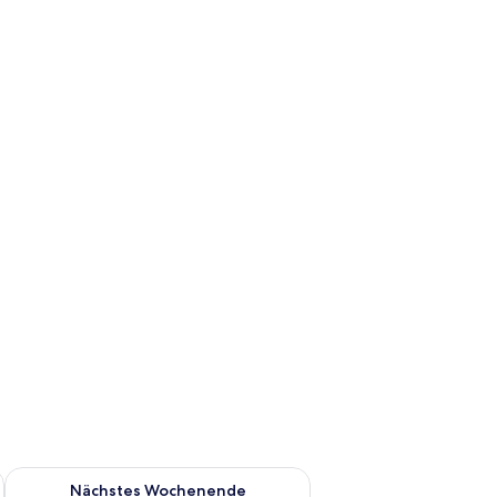
es Wochenende, Aug. 7 - Aug. 9.
Überprüfe die Verfügbarkeit für nächstes Wochenende, Aug. 1
Nächstes Wochenende