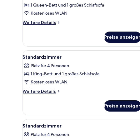
1 Queen-Bett und 1 großes Schlafsofa
Standardzimmer
anzeigen
Kostenloses WLAN
Weitere
Weitere Details
Details
für
Preise anzeige
Standardzimmer
Alle
Ein modernes Schlafzimmer mi
4
Standardzimmer
Fotos
Platz für 4 Personen
für
1 King-Bett und 1 großes Schlafsofa
Standardzimmer
anzeigen
Kostenloses WLAN
Weitere
Weitere Details
Details
für
Preise anzeige
Standardzimmer
Alle
Ein Hotelzimmer mit einem gro
3
Standardzimmer
Fotos
Platz für 4 Personen
für