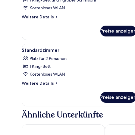
Standardzimmer
anzeigen
Kostenloses WLAN
Weitere
Weitere Details
Details
für
Preise anzeige
Standardzimmer
Alle
Ein modernes Badezimmer mit 
3
Standardzimmer
Fotos
Platz für 2 Personen
für
1 King-Bett
Standardzimmer
anzeigen
Kostenloses WLAN
Weitere
Weitere Details
Details
für
Preise anzeige
Standardzimmer
Ähnliche Unterkünfte
Chalet Mirabell
SomVita Suit