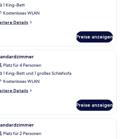
1 King-Bett
tandardzimmer
nzeigen
Kostenloses WLAN
itere
itere Details
tails
r
Preise anzeigen
andardzimmer
mit Vorhängen.
roßen Bett, einer Glastür zu einem Außenbereich und einem minimalistisch
le
Ein modernes Hotelzimmer mit Balkon, einem Be
3
tandardzimmer
otos
Platz für 4 Personen
ür
1 King-Bett und 1 großes Schlafsofa
tandardzimmer
nzeigen
Kostenloses WLAN
itere
itere Details
tails
r
Preise anzeigen
andardzimmer
Sessel.
reistehenden Badewanne, einer gläsernen Duschkabine und Bergblick durch 
le
Ein modernes Badezimmer mit großem Spiegel,
3
tandardzimmer
otos
Platz für 2 Personen
ür