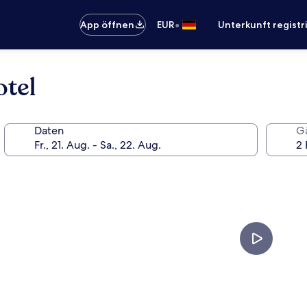
•
App öffnen
EUR
Unterkunft registr
tel
Daten
G