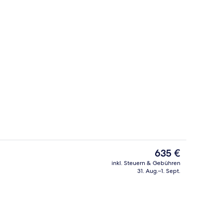
Restaurant
Video
Der
635 €
aktuelle
inkl. Steuern & Gebühren
Preis
31. Aug.–1. Sept.
ch
Außenbereich
beträgt
635 €.