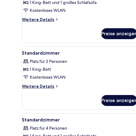
1 King-Bett und 1 großes Schlafsofa
Standardzimmer
anzeigen
Kostenloses WLAN
Weitere
Weitere Details
Details
für
Preise anzeige
Standardzimmer
Alle
Ein modernes Schlafzimmer mit 
3
Standardzimmer
Fotos
Platz für 2 Personen
für
1 King-Bett
Standardzimmer
anzeigen
Kostenloses WLAN
Weitere
Weitere Details
Details
für
Preise anzeige
Standardzimmer
Alle
Ein modernes Schlafzimmer mi
3
Standardzimmer
Fotos
Platz für 4 Personen
für
1 King-Bett und 1 großes Schlafsofa