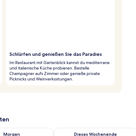
Schlürfen und genießen Sie das Paradies
Im Restaurant mit Gartenblick kannst du mediterrane
und italienische Küche probieren. Bestelle
Champagner aufs Zimmer oder genieße private
Picknicks und Weinverkostungen.
aten
 - Aug. 8.
 Verfügbarkeit für morgen, Aug. 8 - Aug. 9.
Überprüfe die Verfügbarkeit für dies
Morgen
Dieses Wochenende