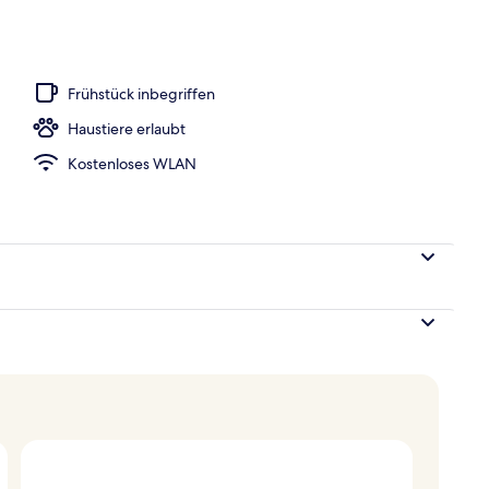
, geöffnet von 07:30 Uhr bis 20:00 Uhr, Sonnenschirme
Frühstück inbegriffen
Haustiere erlaubt
Kostenloses WLAN