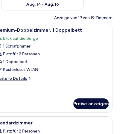
Aug. 14 - Aug. 16
Anzeige von 19 von 19 Zimmern
hl, Bett, großem Fenster mit Bergblick und einem Balkon mit Tischen und Stü
le
Ein modernes Schlafzimmer mit Holzboden, ei
5
remium-Doppelzimmer, 1 Doppelbett
otos
Blick auf die Berge
ür
1 Schlafzimmer
remium-
oppelzimmer,
Platz für 2 Personen
1 Doppelbett
oppelbett
Kostenloses WLAN
nzeigen
itere
itere Details
tails
r
emium-
ppelzimmer,
Preise anzeigen
ppelbett
ch große Fenster.
ett, zwei roten Sesseln, einem Nachttisch mit Lampe und einem großen Spi
le
Ein modernes, minimalistisches Wohnzimmer mi
3
tandardzimmer
otos
Platz für 2 Personen
ür