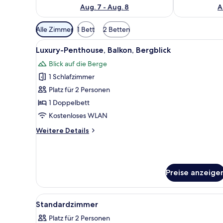
Aug. 7 - Aug. 8
A
Verfügbare
Alle Zimmer
1 Bett
2 Betten
Filter
Alle
Ein moderner, hell erhellter R
für
10
Luxury-Penthouse, Balkon, Bergblick
Fotos
Zimmer
Blick auf die Berge
für
1 Schlafzimmer
Luxury-
Penthouse,
Platz für 2 Personen
Balkon,
1 Doppelbett
Bergblick
Kostenloses WLAN
anzeigen
Weitere
Weitere Details
Details
für
Luxury-
Penthouse,
Preise anzeige
Balkon,
Bergblick
Alle
Ein modernes Hotelzimmer mit 
4
Standardzimmer
Fotos
Platz für 2 Personen
für