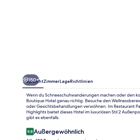
150+
Übersicht
Zimmer
Lage
Richtlinien
Wenn du Schneeschuhwanderungen machen oder den kosten
Boutique Hotel genau richtig. Besuche den Wellnessbere
oder Gesichtsbehandlungen verwöhnen. Im Restaurant Pan
Highlights bietet dieses Hotel im luxuriösen Stil 2 Außenp
gibt es ebenfalls.
Bewertungen
Außergewöhnlich
9,8
9,8 von 10.