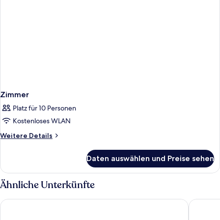
Zimmer
Platz für 10 Personen
Kostenloses WLAN
Weitere
Weitere Details
Details
für
Daten auswählen und Preise sehen
Zimmer
Ähnliche Unterkünfte
Parc Hotel Germano Suites
Sky Pool