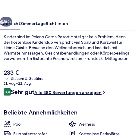
rück
Weiter
82+
Übersicht
Zimmer
Lage
Richtlinien
Kinder sind im Poiano Garda Resort Hotel gar kein Problem, denn
der kostenlose Kinderclub verspricht viel Spaß und Kurzweil für
kleine Gäste. Besuche den Wellnessbereich und lass dich mit
Warmsteinmassagen, Gesichtsbehandlungen oder Körperpeelings
verwöhnen. Im Ristorante Poiano wird zum Frühstück, Mittagessen
und Abendessen italienische Küche serviert. Weitere Highlights
sind 2 Bars/Lounges, eine Poolbar und Fitnessmöglichkeiten.
Der
233 €
aktuelle
inkl. Steuern & Gebühren
Preis
21. Aug.–22. Aug.
beträgt
Bewertungen
Sehr gut
8,0
Alle 380 Bewertungen anzeigen
233 €.
8,0 von 10.
Beliebte Annehmlichkeiten
Pool
Wellness
Flughafentransfer
Kostenlose Parkplätze