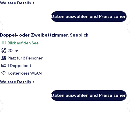
Weitere
Weitere Details
Details
für
Daten auswählen und Preise sehen
Zimmer
(Wechsel
beim
Alle
Ein Hotelzimmer mit einem großen Be
6
Check-
Doppel- oder Zweibettzimmer, Seeblick
Fotos
in)
Blick auf den See
für
20 m²
Doppel-
oder
Platz für 3 Personen
Zweibettzimmer,
1 Doppelbett
Seeblick
Kostenloses WLAN
anzeigen
Weitere
Weitere Details
Details
für
Daten auswählen und Preise sehen
Doppel-
oder
Zweibettzimmer,
Seeblick