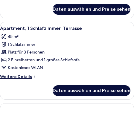
Details
incluso
für
Daten auswählen und Preise sehen
Camera
e
Roulette
sconto
con
Alle
Ein Hotelzimmer mit Balkon, einer Cou
del
6
percorso
Apartment, 1 Schlafzimmer, Terrasse
Fotos
SPA
10
45 m²
con
für
%
kit
1 Schlafzimmer
Apartment,
su
incluso
1
Platz für 3 Personen
massaggi
e
Schlafzimmer,
sconto
2 Einzelbetten und 1 großes Schlafsofa
e
del
Terrasse
trattamenti
Kostenloses WLAN
10
anzeigen
anzeigen
%
Weitere
Weitere Details
su
Details
massaggi
für
Daten auswählen und Preise sehen
e
Apartment,
trattamenti
1
Schlafzimmer,
Terrasse