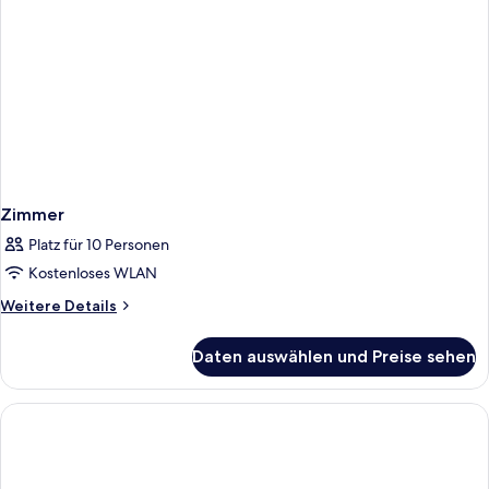
Zimmer
Platz für 10 Personen
Kostenloses WLAN
Weitere
Weitere Details
Details
für
Daten auswählen und Preise sehen
Zimmer