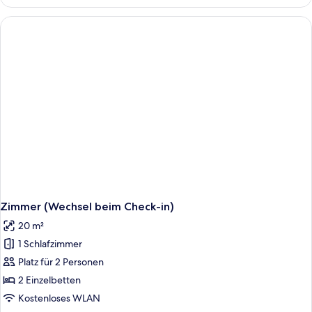
zur
Einzelnutzung
Zimmer (Wechsel beim Check-in)
20 m²
1 Schlafzimmer
Platz für 2 Personen
2 Einzelbetten
Kostenloses WLAN