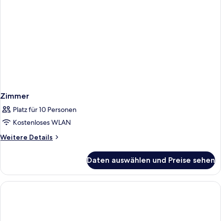
Zimmer
Platz für 10 Personen
Kostenloses WLAN
Weitere
Weitere Details
Details
für
Daten auswählen und Preise sehen
Zimmer