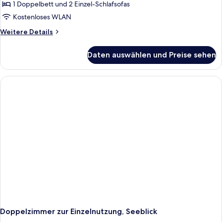
Annex
1 Doppelbett und 2 Einzel-Schlafsofas
anzeigen
Kostenloses WLAN
Weitere
Weitere Details
Details
für
Daten auswählen und Preise sehen
Junior-
Suite,
Annex
Doppelzimmer zur Einzelnutzung, Seeblick