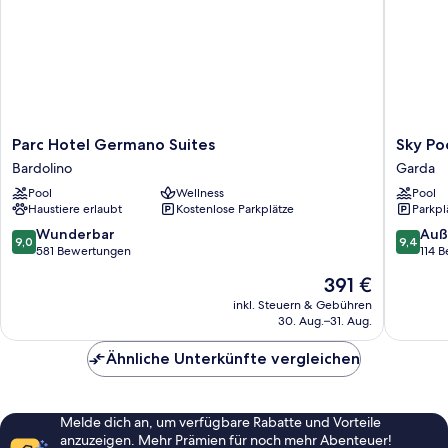
Parc
Sky
Parc Hotel Germano Suites
Sky Po
Hotel
Pool
Bardolino
Garda
Germano
Hotel
Pool
Wellness
Pool
Suites
Sole
Haustiere erlaubt
Kostenlose Parkplätze
Parkpl
Bardolino
Garda
Garda
9.0
9.4
Wunderbar
Auß
9,0
9,4
von
von
581 Bewertungen
114 
10,
10,
Der
391 €
Wunderbar,
Außerge
Preis
581
114
inkl. Steuern & Gebühren
beträgt
30. Aug.–31. Aug.
Bewertungen
Bewert
391 €
Ähnliche Unterkünfte vergleichen
Melde dich an, um verfügbare Rabatte und Vorteile
anzuzeigen. Mehr Prämien für noch mehr Abenteuer!