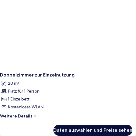
Doppelzimmer zur Einzelnutzung
20 m²
Platz für 1 Person
1 Einzelbett
Kostenloses WLAN
Weitere
Weitere Details
Details
für
Daten auswählen und Preise sehen
Doppelzimmer