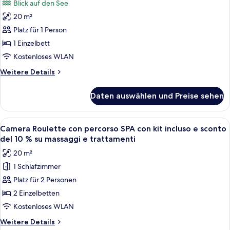
Blick auf den See
20 m²
Platz für 1 Person
1 Einzelbett
Kostenloses WLAN
Weitere
Weitere Details
Details
für
Daten auswählen und Preise sehen
Doppelzimmer
zur
Einzelnutzung,
Alle
Ein Paar sitzt am Pool mit Blick auf ei
1
Seeblick
Camera Roulette con percorso SPA con kit incluso e sconto
Fotos
del 10 % su massaggi e trattamenti
für
20 m²
Camera
1 Schlafzimmer
Roulette
Platz für 2 Personen
con
percorso
2 Einzelbetten
SPA
Kostenloses WLAN
con
Weitere
Weitere Details
kit