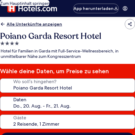
Zum Hauptinhalt springen
App herunterladen
Alle Unterkünfte anzeigen
Poiano Garda Resort Hotel
4.0-
Sterne-
Hotel für Familien in Garda mit Full-Service-Wellnessbereich, in
Unterkunft
unmittelbarer Nähe zum Kongresszentrum
Wähle deine Daten, um Preise zu sehen
Wo soll’s hingehen?
Daten
Gäste