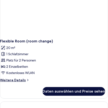
Flexible Room (room change)
20 m²
1 Schlafzimmer
Platz für 2 Personen
2 Einzelbetten
Kostenloses WLAN
Weitere
Weitere Details
Details
für
Daten auswählen und Preise sehen
Flexible
Room
(room
change)