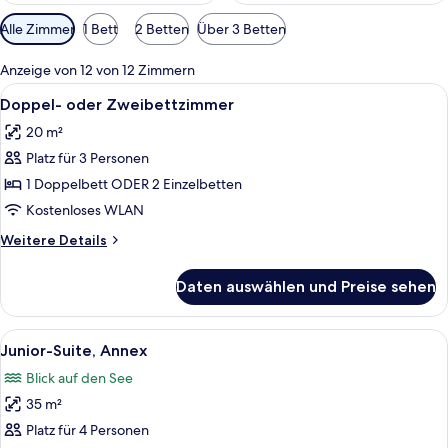
Verfügbare
Alle Zimmer
1 Bett
2 Betten
Über 3 Betten
Filter
für
Anzeige von 12 von 12 Zimmern
Zimmer
Alle
Ein Hotelzimmer mit einem Bett, einem
7
Doppel- oder Zweibettzimmer
Fotos
20 m²
für
Platz für 3 Personen
Doppel-
oder
1 Doppelbett ODER 2 Einzelbetten
Zweibettzimmer
Kostenloses WLAN
anzeigen
Weitere
Weitere Details
Details
für
Daten auswählen und Preise sehen
Doppel-
oder
Zweibettzimmer
Alle
Ein Hotelzimmer mit Bett, Schreibtisch
6
Junior-Suite, Annex
Fotos
Blick auf den See
für
35 m²
Junior-
Suite,
Platz für 4 Personen