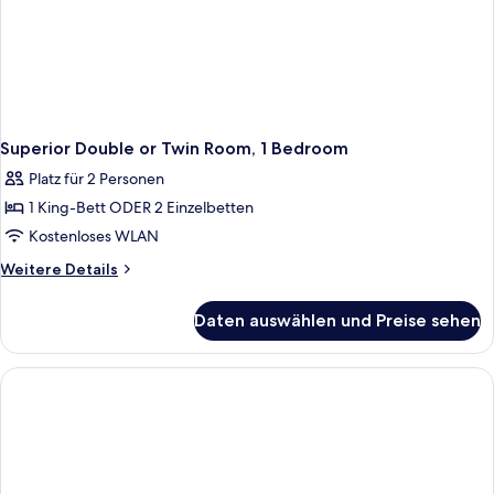
Superior Double or Twin Room, 1 Bedroom
Platz für 2 Personen
1 King-Bett ODER 2 Einzelbetten
Kostenloses WLAN
Weitere
Weitere Details
Details
für
Daten auswählen und Preise sehen
Superior
Double
or
Twin
Room,
1
Bedroom