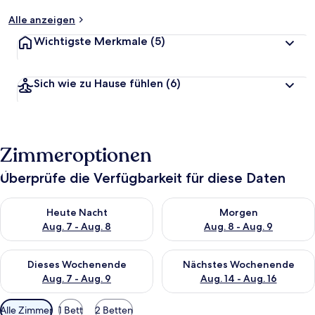
Alle anzeigen
Wichtigste Merkmale
(5)
Sich wie zu Hause fühlen
(6)
Zimmeroptionen
Überprüfe die Verfügbarkeit für diese Daten
Überprüfe die Verfügbarkeit für heute Nacht, Aug. 7 - Aug. 8.
Überprüfe die Verfügbarkeit f
Heute Nacht
Morgen
Aug. 7 - Aug. 8
Aug. 8 - Aug. 9
Überprüfe die Verfügbarkeit für dieses Wochenende, Aug. 7 - 
Überprüfe die Verfügbarkeit f
Dieses Wochenende
Nächstes Wochenende
Aug. 7 - Aug. 9
Aug. 14 - Aug. 16
Verfügbare
Alle Zimmer
1 Bett
2 Betten