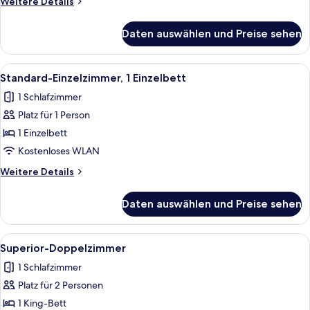
Weitere
Weitere Details
Details
für
Daten auswählen und Preise sehen
Standard-
Doppelzimmer
Alle
Ein Schlafzimmer mit Bett, Nachttisch
1
Standard-Einzelzimmer, 1 Einzelbett
Fotos
1 Schlafzimmer
für
Platz für 1 Person
Standard-
Einzelzimmer,
1 Einzelbett
1 Einzelbett
Kostenloses WLAN
anzeigen
Weitere
Weitere Details
Details
für
Daten auswählen und Preise sehen
Standard-
Einzelzimmer,
1 Einzelbett
Alle
Ein Schlafzimmer mit einem großen Bet
1
Superior-Doppelzimmer
Fotos
1 Schlafzimmer
für
Platz für 2 Personen
Superior-
Doppelzimmer
1 King-Bett