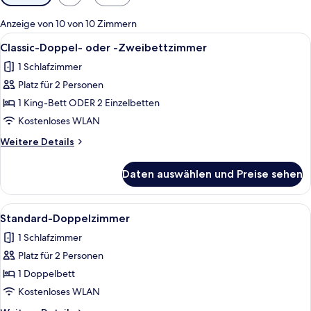
Filter
für
Anzeige von 10 von 10 Zimmern
Zimmer
Alle
Ein Schlafzimmer mit zwei Einzelbett
1
Classic-Doppel- oder -Zweibettzimmer
Fotos
1 Schlafzimmer
für
Platz für 2 Personen
Classic-
Doppel-
1 King-Bett ODER 2 Einzelbetten
oder
Kostenloses WLAN
-
Weitere
Weitere Details
Zweibettzimmer
Details
anzeigen
für
Daten auswählen und Preise sehen
Classic-
Doppel-
oder
Alle
Ein ordentlich bezogenes Bett mit ei
1
-
Standard-Doppelzimmer
Fotos
Zweibettzimmer
1 Schlafzimmer
für
Platz für 2 Personen
Standard-
Doppelzimmer
1 Doppelbett
anzeigen
Kostenloses WLAN