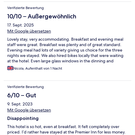
Verifizierte Bewertung
10/10 – Außergewöhnlich
17. Sept. 2025
Mit Google übersetzen
Lovely stay, very accommodating. Breakfast and evening meal
staff were great. Breakfast was plenty and of great standard.
Evening meal had lots of variety giving us choice for the three
nights we stayed. We also hired bikes locally that were waiting
at the hotel. Even large glass windows in the dinning and
breakfast area to look out at the baby rabbits and over to Jura
Nicola, Aufenthalt von 1 Nacht
on clear days
Verifizierte Bewertung
6/10 – Gut
9. Sept. 2023
Mit Google übersetzen
Disappointing
This hotel is so hot, even at breakfast. It felt completely over
priced. I’d rather have stayed at the Premier Inn for less money.