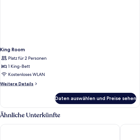
King Room
Platz für 2 Personen
1 King-Bett
Kostenloses WLAN
Weitere
Weitere Details
Details
für
Daten auswählen und Preise sehen
King
Room
Ähnliche Unterkünfte
Another Place, The Machrie
The Isla