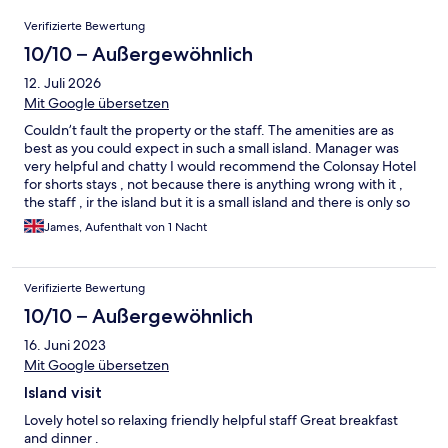
Bewertungen
Verifizierte Bewertung
10/10 – Außergewöhnlich
12. Juli 2026
Mit Google übersetzen
Couldn’t fault the property or the staff. The amenities are as
best as you could expect in such a small island. Manager was
very helpful and chatty I would recommend the Colonsay Hotel
for shorts stays , not because there is anything wrong with it ,
the staff , ir the island but it is a small island and there is only so
much you can do. Beaches are stunning and so is the walk across
James, Aufenthalt von 1 Nacht
The Strand to the Isle of Oransay
Verifizierte Bewertung
10/10 – Außergewöhnlich
16. Juni 2023
Mit Google übersetzen
Island visit
Lovely hotel so relaxing friendly helpful staff Great breakfast
and dinner .