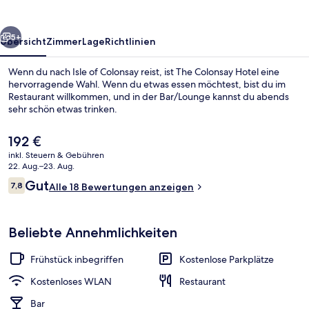
rück
Weiter
5+
Übersicht
Zimmer
Lage
Richtlinien
Wenn du nach Isle of Colonsay reist, ist The Colonsay Hotel eine
hervorragende Wahl. Wenn du etwas essen möchtest, bist du im
Restaurant willkommen, und in der Bar/Lounge kannst du abends
sehr schön etwas trinken.
Der
192 €
aktuelle
inkl. Steuern & Gebühren
Preis
22. Aug.–23. Aug.
beträgt
Bewertungen
Gut
7,8
Innenbereich
Alle 18 Bewertungen anzeigen
192 €.
7,8 von 10.
Beliebte Annehmlichkeiten
Frühstück inbegriffen
Kostenlose Parkplätze
Kostenloses WLAN
Restaurant
Bar