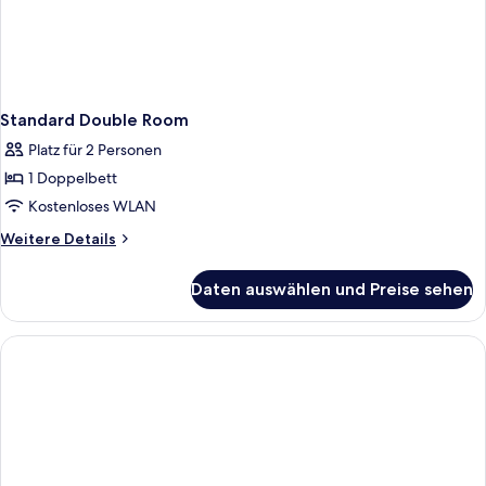
Standard Double Room
Platz für 2 Personen
1 Doppelbett
Kostenloses WLAN
Weitere
Weitere Details
Details
für
Daten auswählen und Preise sehen
Standard
Double
Room