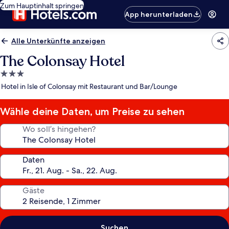
Zum Hauptinhalt springen
App herunterladen
Alle Unterkünfte anzeigen
The Colonsay Hotel
3.0-
Sterne-
Hotel in Isle of Colonsay mit Restaurant und Bar/Lounge
Unterkunft
Wähle deine Daten, um Preise zu sehen
Wo soll’s hingehen?
Daten
Gäste
Suchen