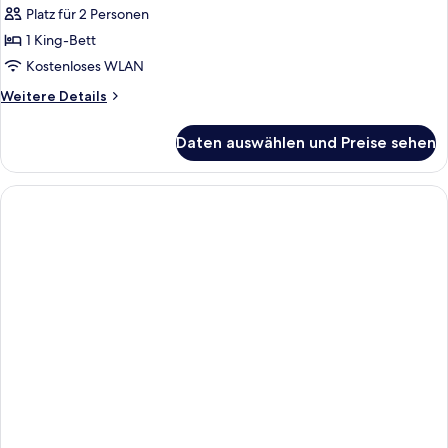
Platz für 2 Personen
1 King-Bett
Kostenloses WLAN
Weitere
Weitere Details
Details
für
Daten auswählen und Preise sehen
Classic-
Doppelzimmer,
1 King-
Bett