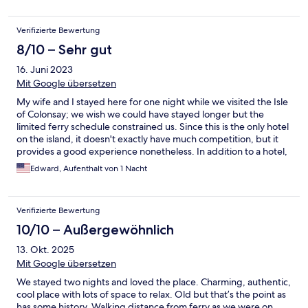
Verifizierte Bewertung
8/10 – Sehr gut
16. Juni 2023
Mit Google übersetzen
My wife and I stayed here for one night while we visited the Isle
of Colonsay; we wish we could have stayed longer but the
limited ferry schedule constrained us. Since this is the only hotel
on the island, it doesn't exactly have much competition, but it
provides a good experience nonetheless. In addition to a hotel,
it's a pub, lounge, and restaurant, and there are tables and
Edward, Aufenthalt von 1 Nacht
chairs set up in the grassy yard. The location is excellent; it's up a
slight hill from the ferry terminal, which gives the dining area
(and some rooms, presumably) a great view over the bay, and
Verifizierte Bewertung
it's within 3 miles of most of the points of interest on the island
(e.g. Kiloran Bay, The Strand/Oronsay). Dinner at the restaurant
10/10 – Außergewöhnlich
was amazing, and the pub features several varieties of gin made
13. Okt. 2025
on the island. The rooms can be a little small, but that's
understandable given the age of the building, and they have
Mit Google übersetzen
clean, modern bathrooms. The staff were accommodating of
We stayed two nights and loved the place. Charming, authentic,
our request to store our luggage at the hotel both before and
cool place with lots of space to relax. Old but that’s the point as
after our stay, and also let us check out slightly late, since we
has some history. Walking distance from ferry as we were on