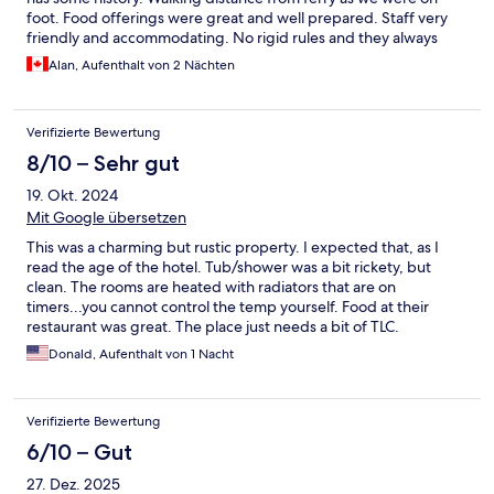
arrived on a morning ferry and departed on an evening one.
foot. Food offerings were great and well prepared. Staff very
friendly and accommodating. No rigid rules and they always
found solutions. Beds comfortable, amenities were good.
Alan, Aufenthalt von 2 Nächten
Would recommend for sure.
Verifizierte Bewertung
8/10 – Sehr gut
19. Okt. 2024
Mit Google übersetzen
This was a charming but rustic property. I expected that, as I
read the age of the hotel. Tub/shower was a bit rickety, but
clean. The rooms are heated with radiators that are on
timers...you cannot control the temp yourself. Food at their
restaurant was great. The place just needs a bit of TLC.
Donald, Aufenthalt von 1 Nacht
Verifizierte Bewertung
6/10 – Gut
27. Dez. 2025