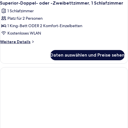
Superior-Doppel- oder -Zweibettzimmer, 1 Schlafzimmer
1 Schlafzimmer
Platz für 2 Personen
1 King-Bett ODER 2 Komfort-Einzelbetten
Kostenloses WLAN
Weitere
Weitere Details
Details
für
Daten auswählen und Preise sehen
Superior-
Doppel-
oder
-
Zweibettzimmer,
1
Schlafzimmer