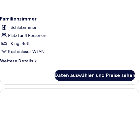
Familienzimmer
1 Schlafzimmer
Platz für 4 Personen
1 King-Bett
Kostenloses WLAN
Weitere
Weitere Details
Details
für
Daten auswählen und Preise sehen
Familienzimmer