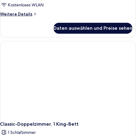
anzeigen
Kostenloses WLAN
Weitere
Weitere Details
Details
für
Daten auswählen und Preise sehen
Superior-
Doppelzimmer
Classic-Doppelzimmer, 1 King-Bett
1 Schlafzimmer