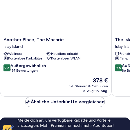
Another
The
Another Place, The Machrie
The Is
Place,
Island
Islay Island
Islay Isl
The
Bear
Wellness
Haustiere erlaubt
Frühst
Machrie
B&B
Kostenlose Parkplätze
Kostenloses WLAN
Parkpl
Islay
Islay
Island
Island
9.6
9.6
Außergewöhnlich
Auß
9,6
9,6
von
von
197 Bewertungen
86 B
10,
10,
Der
378 €
Außergewöhnlich,
Außerge
Preis
197
86
inkl. Steuern & Gebühren
beträgt
18. Aug.–19. Aug.
Bewertungen
Bewert
378 €
Ähnliche Unterkünfte vergleichen
Melde dich an, um verfügbare Rabatte und Vorteile
anzuzeigen. Mehr Prämien für noch mehr Abenteuer!