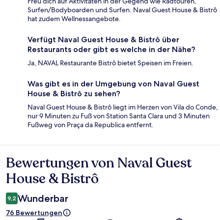
Freu dich auf Aktivitäten in der Gegend wie Radtouren,
Surfen/Bodyboarden und Surfen. Naval Guest House & Bistrô
hat zudem Wellnessangebote.
Verfügt Naval Guest House & Bistrô über
Restaurants oder gibt es welche in der Nähe?
Ja, NAVAL Restaurante Bistrô bietet Speisen im Freien.
Was gibt es in der Umgebung von Naval Guest
House & Bistrô zu sehen?
Naval Guest House & Bistrô liegt im Herzen von Vila do Conde,
nur 9 Minuten zu Fuß von Station Santa Clara und 3 Minuten
Fußweg von Praça da Republica entfernt.
Bewertungen von Naval Guest
Bewertungen
House & Bistrô
Wunderbar
9,2
76 Bewertungen