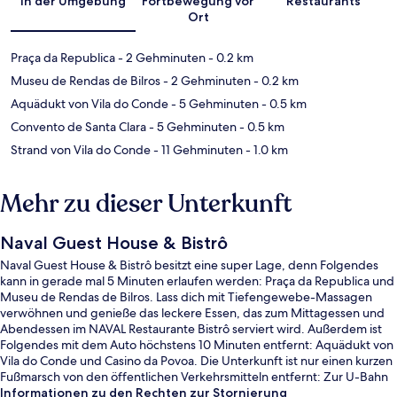
In der Umgebung
Fortbewegung vor
Restaurants
Ort
Praça da Republica
- 2 Gehminuten
- 0.2 km
Museu de Rendas de Bilros
- 2 Gehminuten
- 0.2 km
Aquädukt von Vila do Conde
- 5 Gehminuten
- 0.5 km
Convento de Santa Clara
- 5 Gehminuten
- 0.5 km
Strand von Vila do Conde
- 11 Gehminuten
- 1.0 km
Mehr zu dieser Unterkunft
Naval Guest House & Bistrô
Naval Guest House & Bistrô besitzt eine super Lage, denn Folgendes
kann in gerade mal 5 Minuten erlaufen werden: Praça da Republica und
Museu de Rendas de Bilros. Lass dich mit Tiefengewebe-Massagen
verwöhnen und genieße das leckere Essen, das zum Mittagessen und
Abendessen im NAVAL Restaurante Bistrô serviert wird. Außerdem ist
Folgendes mit dem Auto höchstens 10 Minuten entfernt: Aquädukt von
Vila do Conde und Casino da Povoa. Die Unterkunft ist nur einen kurzen
Fußmarsch von den öffentlichen Verkehrsmitteln entfernt: Zur U-Bahn
läuft man 9 Minuten (Station Santa Clara) bzw. 14 Minuten (Station Vila
Informationen zu den Rechten zur Stornierung