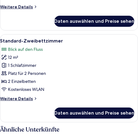
Weitere
Weitere Details
Details
für
Daten auswählen und Preise sehen
Standard-
Dreibettzimmer
Alle
Ein modernes Hotelzimmer mit zwei Bet
9
Standard-Zweibettzimmer
Fotos
Blick auf den Fluss
für
12 m²
Standard-
Zweibettzimmer
1 Schlafzimmer
anzeigen
Platz für 2 Personen
2 Einzelbetten
Kostenloses WLAN
Weitere
Weitere Details
Details
für
Daten auswählen und Preise sehen
Standard-
Zweibettzimmer
Ähnliche Unterkünfte