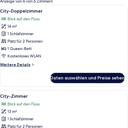
Anzeige von 6 von 6 Zimmern
Zimmer
Alle
Ein modernes Hotelzimmer mit Bett, e
12
City-Doppelzimmer
Fotos
Blick auf den Fluss
für
14 m²
City-
Doppelzimmer
1 Schlafzimmer
anzeigen
Platz für 2 Personen
1 Queen-Bett
Kostenloses WLAN
Weitere
Weitere Details
Details
für
Daten auswählen und Preise sehen
City-
Doppelzimmer
Alle
Ein Schlafzimmer mit Bett, Fenster, Ge
12
City-Zimmer
Fotos
Blick auf den Fluss
für
13 m²
City-
Zimmer
1 Schlafzimmer
anzeigen
Platz für 2 Personen