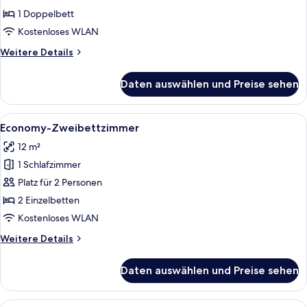
1 Doppelbett
Kostenloses WLAN
Weitere
Weitere Details
Details
für
Daten auswählen und Preise sehen
City-
Zimmer
Alle
Ein Hotelzimmer mit zwei Betten, eine
10
Economy-Zweibettzimmer
Fotos
12 m²
für
1 Schlafzimmer
Economy-
Zweibettzimmer
Platz für 2 Personen
anzeigen
2 Einzelbetten
Kostenloses WLAN
Weitere
Weitere Details
Details
für
Daten auswählen und Preise sehen
Economy-
Zweibettzimmer
Alle
Ein Schlafzimmer mit Bett, Nachttisch