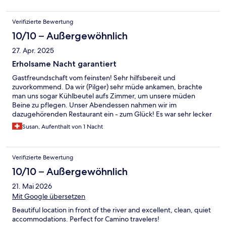
Verifizierte Bewertung
10/10 – Außergewöhnlich
27. Apr. 2025
Erholsame Nacht garantiert
Gastfreundschaft vom feinsten! Sehr hilfsbereit und
zuvorkommend. Da wir (Pilger) sehr müde ankamen, brachte
man uns sogar Kühlbeutel aufs Zimmer, um unsere müden
Beine zu pflegen. Unser Abendessen nahmen wir im
dazugehörenden Restaurant ein - zum Glück! Es war sehr lecker
und die Bedienung ein Traum. Die Betten (eher weiche
Susan, Aufenthalt von 1 Nacht
Matratzen) für unsere Rücken ideal.
Verifizierte Bewertung
10/10 – Außergewöhnlich
21. Mai 2026
Mit Google übersetzen
Beautiful location in front of the river and excellent, clean, quiet
accommodations. Perfect for Camino travelers!