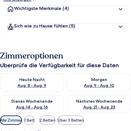
Wichtigste Merkmale
(4)
Sich wie zu Hause fühlen
(5)
Zimmeroptionen
Überprüfe die Verfügbarkeit für diese Daten
Überprüfe die Verfügbarkeit für heute Nacht, Aug. 8 - Aug. 9.
Überprüfe die Verfügbarkeit f
Heute Nacht
Morgen
Aug. 8 - Aug. 9
Aug. 9 - Aug. 10
Überprüfe die Verfügbarkeit für dieses Wochenende, Aug. 14 -
Überprüfe die Verfügbarkeit f
Dieses Wochenende
Nächstes Wochenende
Aug. 14 - Aug. 16
Aug. 21 - Aug. 23
Verfügbare
Alle Zimmer
1 Bett
2 Betten
Über 3 Betten
Filter
für