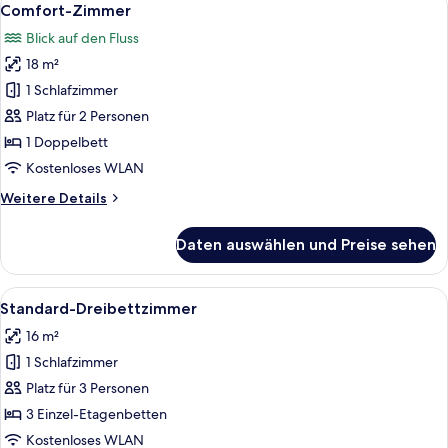
11
Comfort-Zimmer
Fotos
Blick auf den Fluss
für
18 m²
Comfort-
Zimmer
1 Schlafzimmer
anzeigen
Platz für 2 Personen
1 Doppelbett
Kostenloses WLAN
Weitere
Weitere Details
Details
für
Daten auswählen und Preise sehen
Comfort-
Zimmer
Alle
Ein Schlafsaalzimmer mit Etagenbetten
10
Standard-Dreibettzimmer
Fotos
16 m²
für
1 Schlafzimmer
Standard-
Dreibettzimmer
Platz für 3 Personen
anzeigen
3 Einzel-Etagenbetten
Kostenloses WLAN