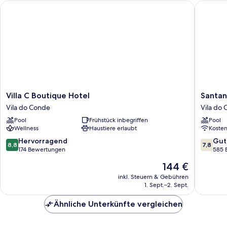
Villa C Boutique Hotel
Santana 
Villa
Santana
Villa C Boutique Hotel
Santan
C
Hotel
Vila do Conde
Vila do
Boutique
&
Pool
Frühstück inbegriffen
Pool
Hotel
Spa
Wellness
Haustiere erlaubt
Koste
Vila
Vila
do
do
8.8
7.8
Hervorragend
Gut
8,8
7,8
Conde
Conde
von
von
174 Bewertungen
585 
10,
10,
Der
144 €
Hervorragend,
Gut,
Preis
174
585
inkl. Steuern & Gebühren
beträgt
1. Sept.–2. Sept.
Bewertungen
Bewert
144 €
Ähnliche Unterkünfte vergleichen