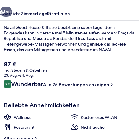
rück
Weiter
76+
Übersicht
Zimmer
Lage
Richtlinien
Naval Guest House & Bistrô besitzt eine super Lage, denn
Folgendes kann in gerade mal 5 Minuten erlaufen werden: Praça da
Republica und Museu de Rendas de Bilros. Lass dich mit
Tiefengewebe-Massagen verwöhnen und genieße das leckere
Essen, das zum Mittagessen und Abendessen im NAVAL
Restaurante Bistrô serviert wird. Außerdem ist Folgendes mit dem
Auto höchstens 10 Minuten entfernt: Aquädukt von Vila do Conde
Der
87 €
und Casino da Povoa. Die Unterkunft ist nur einen kurzen Fußmarsch
aktuelle
inkl. Steuern & Gebühren
von den öffentlichen Verkehrsmitteln entfernt: Zur U-Bahn läuft
Preis
23. Aug.–24. Aug.
man 9 Minuten (Station Santa Clara) bzw. 14 Minuten (Station Vila do
City-Doppelzimmer | Verdunkelungsv
beträgt
Bewertungen
Conde).
Wunderbar
9,2
Alle 76 Bewertungen anzeigen
87 €.
9,2 von 10.
Beliebte Annehmlichkeiten
Wellness
Kostenloses WLAN
Restaurant
Nichtraucher
Alle anzeigen