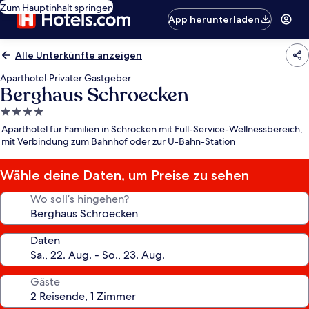
Zum Hauptinhalt springen
App herunterladen
Alle Unterkünfte anzeigen
Aparthotel
·
Privater Gastgeber
Berghaus Schroecken
4.0-
Sterne-
Aparthotel für Familien in Schröcken mit Full-Service-Wellnessbereich,
Unterkunft
mit Verbindung zum Bahnhof oder zur U-Bahn-Station
Wähle deine Daten, um Preise zu sehen
Wo soll’s hingehen?
Daten
Gäste