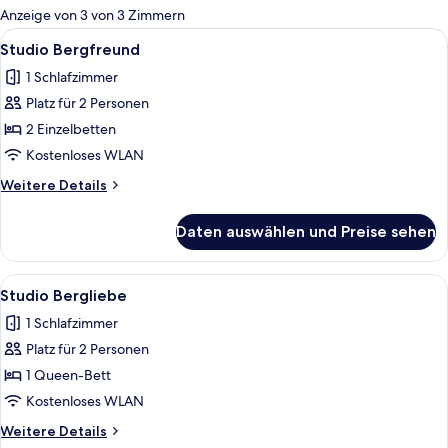
für
Anzeige von 3 von 3 Zimmern
Zimmer
Alle
Ein Schlafzimmer mit einem hölzernen 
3
Studio Bergfreund
Fotos
1 Schlafzimmer
für
Platz für 2 Personen
Studio
Bergfreund
2 Einzelbetten
anzeigen
Kostenloses WLAN
Weitere
Weitere Details
Details
für
Daten auswählen und Preise sehen
Studio
Bergfreund
Alle
Ein Schlafzimmer mit einem hölzernen 
3
Studio Bergliebe
Fotos
1 Schlafzimmer
für
Platz für 2 Personen
Studio
Bergliebe
1 Queen-Bett
anzeigen
Kostenloses WLAN
Weitere
Weitere Details
Details