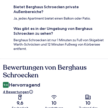
Bietet Berghaus Schroecken private
Außenbereiche?
Ja, jedes Apartment bietet einen Balkon oder Patio.
Was gibt es in der Umgebung von Berghaus
Schroecken zu sehen?
Berghaus Schroecken ist nur 1 Minuten zu Fuß von Skigebiet
Warth-Schröcken und 12 Minuten Fußweg von Körbersee
entfernt.
Bewertungen von Berghaus
Bewertungen
Schroecken
Hervorragend
9,6
4 Bewertungen
9,6
10
10
Sauberkeit
Ausstattung
Zustand der