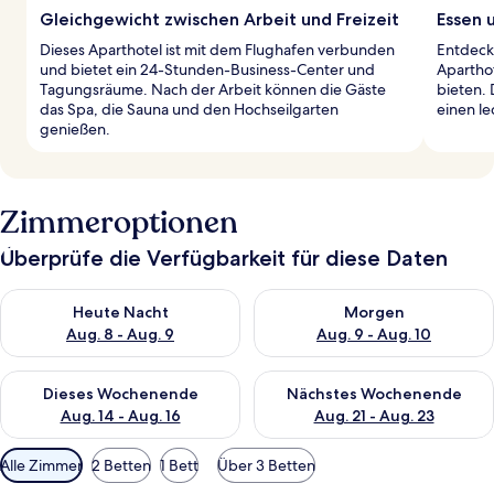
Gleichgewicht zwischen Arbeit und Freizeit
Essen 
Dieses Aparthotel ist mit dem Flughafen verbunden
Entdeck
und bietet ein 24-Stunden-Business-Center und
Apartho
Tagungsräume. Nach der Arbeit können die Gäste
bieten. 
das Spa, die Sauna und den Hochseilgarten
einen le
genießen.
Zimmeroptionen
Überprüfe die Verfügbarkeit für diese Daten
Überprüfe die Verfügbarkeit für heute Nacht, Aug. 8 - Aug. 9.
Überprüfe die Verfügbarkeit f
Heute Nacht
Morgen
Aug. 8 - Aug. 9
Aug. 9 - Aug. 10
Überprüfe die Verfügbarkeit für dieses Wochenende, Aug. 14 -
Überprüfe die Verfügbarkeit f
Dieses Wochenende
Nächstes Wochenende
Aug. 14 - Aug. 16
Aug. 21 - Aug. 23
Verfügbare
Alle Zimmer
2 Betten
1 Bett
Über 3 Betten
Filter