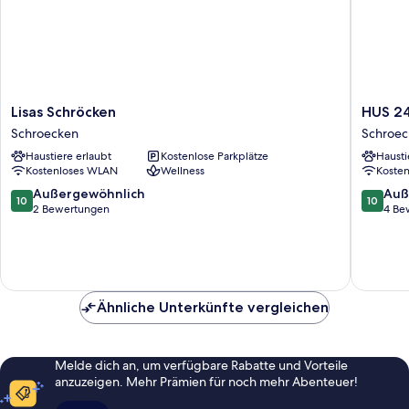
Lisas
HUS
Lisas Schröcken
HUS 2
Schröcken
24
Schroecken
Schroec
Schroecken
Schroec
Haustiere erlaubt
Kostenlose Parkplätze
Hausti
Kostenloses WLAN
Wellness
Koste
10.0
10.0
Außergewöhnlich
Auß
10
10
von
von
2 Bewertungen
4 Be
10,
10,
Außergewöhnlich,
Außerge
2
4
Bewertungen
Bewert
Ähnliche Unterkünfte vergleichen
Melde dich an, um verfügbare Rabatte und Vorteile
anzuzeigen. Mehr Prämien für noch mehr Abenteuer!