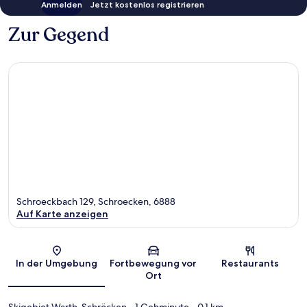
Anmelden
Jetzt kostenlos registrieren
Zur Gegend
Schroeckbach 129, Schroecken, 6888
Auf Karte anzeigen
Karte
In der Umgebung
Fortbewegung vor
Restaurants
Ort
Skigebiet Warth-Schröcken
- 1 Gehminute
- 0.1 km