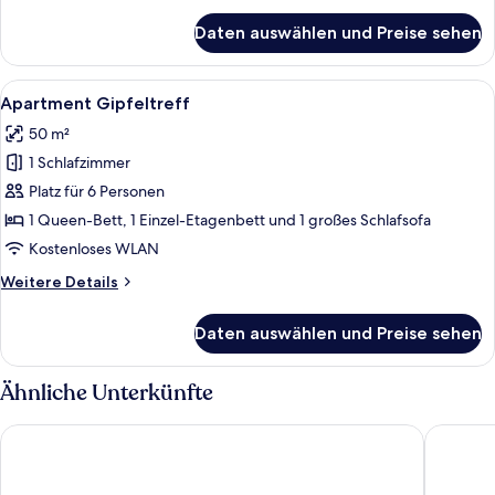
für
Daten auswählen und Preise sehen
Studio
Bergliebe
Alle
Ein Zimmer mit zwei Betten, darunter
4
Apartment Gipfeltreff
Fotos
50 m²
für
1 Schlafzimmer
Apartment
Gipfeltreff
Platz für 6 Personen
anzeigen
1 Queen-Bett, 1 Einzel-Etagenbett und 1 großes Schlafsofa
Kostenloses WLAN
Weitere
Weitere Details
Details
für
Daten auswählen und Preise sehen
Apartment
Gipfeltreff
Ähnliche Unterkünfte
Lisas Schröcken
HUS 24