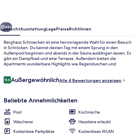
rück
Weiter
45+
Übersicht
Ausstattung
Lage
Preise
Richtlinien
Berghaus Schroecken ist eine hervorragende Wahl für einen Besuch
in Schröcken. Du kannst deinen Tag mit einem Sprung in den
Außenpool beginnen und abends in der Sauna ausklingen lassen. Es
gibt ein Dampfbad und eine Terrasse. Außerdem bieten die
Apartments wunderbare Highlights wie Regenduschen und
Espressomaschine.
Bewertungen
Außergewöhnlich
9,6
Alle 4 Bewertungen anzeigen
9,6 von 10.
Außenpool, geöffnet von 15:00 Uhr bi
Beliebte Annehmlichkeiten
Pool
Kochnische
Wäscherei
Haustiere erlaubt
Kostenlose Parkplätze
Kostenloses WLAN