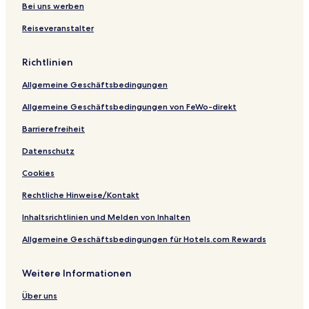
o
l
r
e
n
r
Bei uns werben
t
b
o
l
e
n
Reiseveranstalter
e
e
f
R
h
l
r
D
e
e
S
g
e
t
r
Richtlinien
c
s
r
'
h
i
e
s
Allgemeine Geschäftsbedingungen
r
g
a
A
a
n
t
l
Allgemeine Geschäftsbedingungen von FeWo-direkt
n
H
p
z
o
e
Barrierefreiheit
t
n
Datenschutz
e
h
l
o
Cookies
s
f
Rechtliche Hinweise/Kontakt
Inhaltsrichtlinien und Melden von Inhalten
Allgemeine Geschäftsbedingungen für Hotels.com Rewards
Weitere Informationen
Über uns