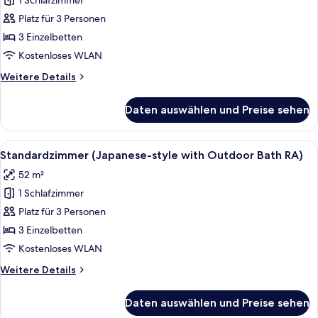
1 Schlafzimmer
Standardzimmer
(Japanese-
Platz für 3 Personen
style
3 Einzelbetten
TA3)
Kostenloses WLAN
anzeigen
Weitere
Weitere Details
Details
für
Daten auswählen und Preise sehen
Standardzimmer
(Japanese-
style
Alle
Ein Zimmer mit einem Bett, einer Couc
5
TA3)
Standardzimmer (Japanese-style with Outdoor Bath RA)
Fotos
52 m²
für
1 Schlafzimmer
Standardzimmer
(Japanese-
Platz für 3 Personen
style
3 Einzelbetten
with
Kostenloses WLAN
Outdoor
Weitere
Weitere Details
Bath
Details
RA)
für
Daten auswählen und Preise sehen
Standardzimmer
anzeigen