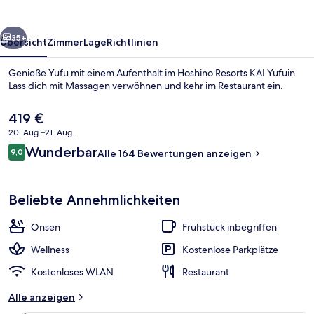
rück
Weiter
35+
Übersicht
Zimmer
Lage
Richtlinien
Genieße Yufu mit einem Aufenthalt im Hoshino Resorts KAI Yufuin.
Lass dich mit Massagen verwöhnen und kehr im Restaurant ein.
Der
419 €
aktuelle
20. Aug.–21. Aug.
Preis
Bewertungen
Wunderbar
9,0
beträgt
Alle 164 Bewertungen anzeigen
9,0 von 10.
419 €.
Öffentliches Bad
Beliebte Annehmlichkeiten
Onsen
Frühstück inbegriffen
Wellness
Kostenlose Parkplätze
Kostenloses WLAN
Restaurant
Alle anzeigen