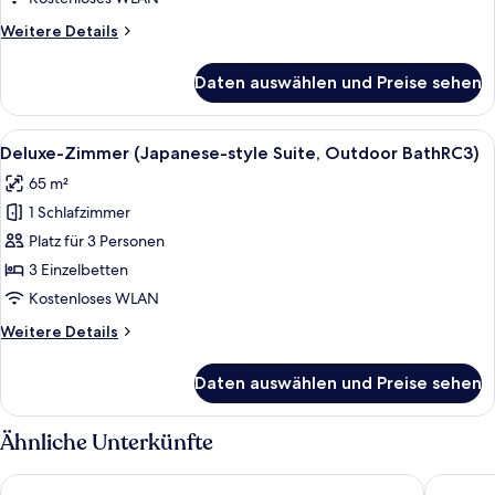
Suite,
Weitere
Weitere Details
Outdoor
Details
BathRB3)
für
Daten auswählen und Preise sehen
Deluxe-
anzeigen
Zimmer
(Japanese-
Alle
Ein modernes Haus mit großen Glasfen
8
style
Deluxe-Zimmer (Japanese-style Suite, Outdoor BathRC3)
Fotos
Suite,
65 m²
Outdoor
für
BathRB3)
1 Schlafzimmer
Deluxe-
Zimmer
Platz für 3 Personen
(Japanese-
3 Einzelbetten
style
Kostenloses WLAN
Suite,
Weitere
Weitere Details
Outdoor
Details
BathRC3)
für
Daten auswählen und Preise sehen
Deluxe-
anzeigen
Zimmer
(Japanese-
Ähnliche Unterkünfte
style
Suite,
Yufuin Ryokan Seikoen
Fairfiel
Outdoor