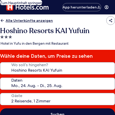
Zum Hauptinhalt springen
App herunterladen
Alle Unterkünfte anzeigen
Hoshino Resorts KAI Yufuin
3.0-
Sterne-
Hotel in Yufu in den Bergen mit Restaurant
Unterkunft
Wähle deine Daten, um Preise zu sehen
Wo soll’s hingehen?
Daten
Gäste
Suchen