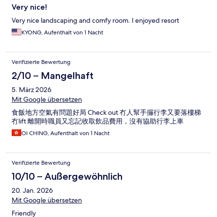
Very nice!
Very nice landscaping and comfy room. I enjoyed resort
KYONG, Aufenthalt von 1 Nacht
Verifizierte Bewertung
2/10 – Mangelhaft
5. März 2026
Mit Google übersetzen
食飯地方空氣有問題好局 Check out 冇人幫手攞行李又要落樓梯
冇lift 離開時職員又忘記收取飲品費用，沒有協助行李上車
OI CHING, Aufenthalt von 1 Nacht
Verifizierte Bewertung
10/10 – Außergewöhnlich
20. Jan. 2026
Mit Google übersetzen
Friendly