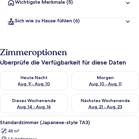
Wichtigste Merkmale
(5)
Sich wie zu Hause fühlen
(6)
Zimmeroptionen
Überprüfe die Verfügbarkeit für diese Daten
Überprüfe die Verfügbarkeit für heute Nacht, Aug. 9 - Aug. 10
Überprüfe die Verfügbarkeit fü
Heute Nacht
Morgen
Aug. 9 - Aug. 10
Aug. 10 - Aug. 11
Überprüfe die Verfügbarkeit für dieses Wochenende, Aug. 14 -
Überprüfe die Verfügbarkeit f
Dieses Wochenende
Nächstes Wochenende
Aug. 14 - Aug. 16
Aug. 21 - Aug. 23
Alle
Ein modernes Hotelzimmer mit zwei Bet
6
Standardzimmer (Japanese-style TA3)
Fotos
48 m²
für