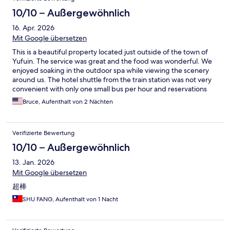
10/10 – Außergewöhnlich
16. Apr. 2026
Mit Google übersetzen
This is a beautiful property located just outside of the town of
Yufuin. The service was great and the food was wonderful. We
enjoyed soaking in the outdoor spa while viewing the scenery
around us. The hotel shuttle from the train station was not very
convenient with only one small bus per hour and reservations
required in advance. We opted to take a taxi which was under
Bruce, Aufenthalt von 2 Nächten
US$10 and very easy. We stayed two nights and spent much of
the middle day walking around the town. Highly recommend.
Verifizierte Bewertung
10/10 – Außergewöhnlich
13. Jan. 2026
Mit Google übersetzen
超棒
SHU FANG, Aufenthalt von 1 Nacht