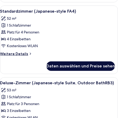
(Japanese-
style
Alle
Ein Hotelzimmer mit einem großen Bet
5
with
Standardzimmer (Japanese-style FA4)
Fotos
Outdoor
52 m²
Bath
für
RA)
1 Schlafzimmer
Standardzimmer
(Japanese-
Platz für 4 Personen
style
4 Einzelbetten
FA4)
Kostenloses WLAN
anzeigen
Weitere
Weitere Details
Details
für
Daten auswählen und Preise sehen
Standardzimmer
(Japanese-
style
Alle
Ein traditionelles japanisches Ryokan
6
FA4)
Deluxe-Zimmer (Japanese-style Suite, Outdoor BathRB3)
Fotos
53 m²
für
1 Schlafzimmer
Deluxe-
Zimmer
Platz für 3 Personen
(Japanese-
3 Einzelbetten
style
Kostenloses WLAN