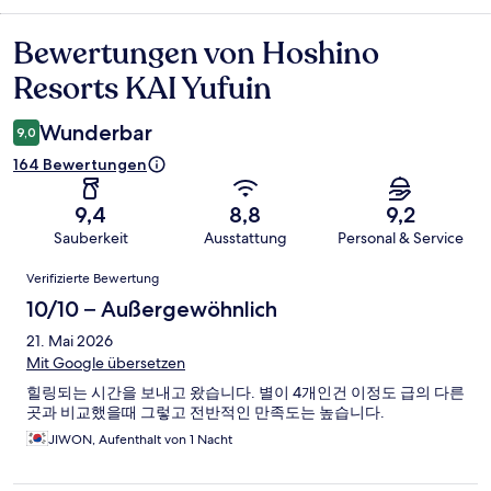
Bewertungen von Hoshino
Bewertungen
Resorts KAI Yufuin
Wunderbar
9,0
164 Bewertungen
9,4
8,8
9,2
Sauberkeit
Ausstattung
Personal & Service
Bewertungen
Verifizierte Bewertung
10/10 – Außergewöhnlich
21. Mai 2026
Mit Google übersetzen
힐링되는 시간을 보내고 왔습니다. 별이 4개인건 이정도 급의 다른
곳과 비교했을때 그렇고 전반적인 만족도는 높습니다.
JIWON, Aufenthalt von 1 Nacht