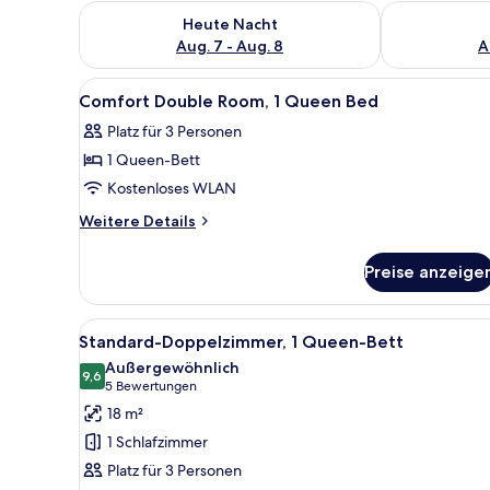
Überprüfe die Verfügbarkeit für heute Nacht, Aug. 7
Überprüfe die
Heute Nacht
Aug. 7 - Aug. 8
A
Alle
Ein Hotelzimmer mit Bett, Nac
6
Comfort Double Room, 1 Queen Bed
Fotos
Platz für 3 Personen
für
1 Queen-Bett
Comfort
Double
Kostenloses WLAN
Room,
Weitere
Weitere Details
1
Details
für
Queen
Preise anzeige
Comfort
Bed
Double
anzeigen
Room,
Alle
Ein modernes Schlafzimmer mit
10
1
Standard-Doppelzimmer, 1 Queen-Bett
Fotos
Queen
Außergewöhnlich
Bed
für
9,6
9,6 von 10
(5
5 Bewertungen
Standard-
Bewertungen)
18 m²
Doppelzimmer,
1 Schlafzimmer
1
Platz für 3 Personen
Queen-