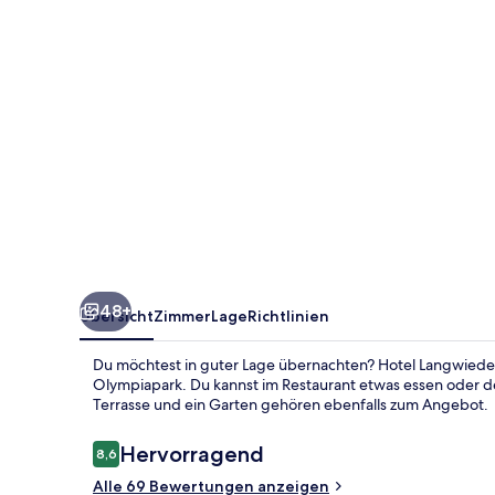
48+
Übersicht
Zimmer
Lage
Richtlinien
Du möchtest in guter Lage übernachten? Hotel Langwieder
Olympiapark. Du kannst im Restaurant etwas essen oder de
Terrasse und ein Garten gehören ebenfalls zum Angebot.
Bewertungen
Hervorragend
8,6
8,6 von 10.
Alle 69 Bewertungen anzeigen