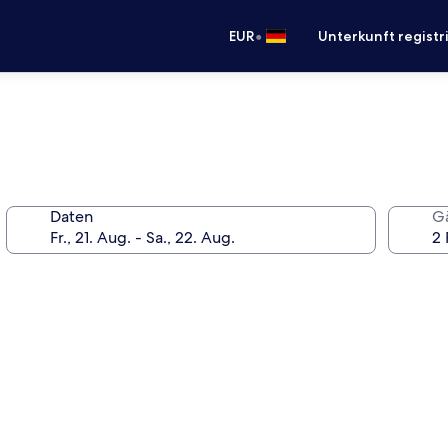
•
EUR
Unterkunft registr
Daten
G