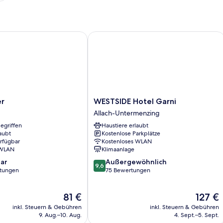
WESTSIDE Hotel Garni
WESTSIDE
er
WESTSIDE Hotel Garni
Hotel
Allach-Untermenzing
Garni
egriffen
Haustiere erlaubt
Allach-
aubt
Kostenlose Parkplätze
Untermenzing
erfügbar
Kostenloses WLAN
 WLAN
Klimaanlage
9.6
ar
Außergewöhnlich
9,6
von
rtungen
75 Bewertungen
10,
Außergewöhnlich,
Der
Der
81 €
127 €
75
Preis
Preis
Bewertungen
inkl. Steuern & Gebühren
inkl. Steuern & Gebühren
beträgt
beträgt
9. Aug.–10. Aug.
4. Sept.–5. Sept.
81 €
127 €