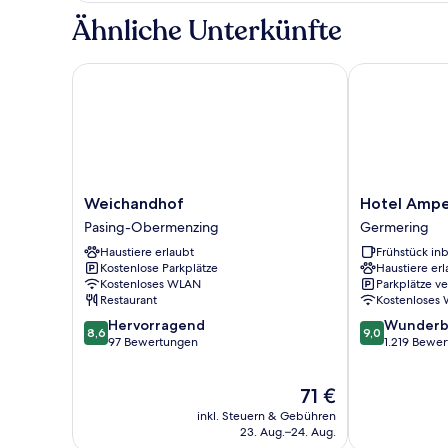
1 Einzelbett
Ähnliche Unterkünfte
Weichandhof
Hotel Amper
Weichandhof
Hotel
Weichandhof
Hotel Amp
Pasing-
Amper
Pasing-Obermenzing
Germering
Obermenzing
Germering
Haustiere erlaubt
Frühstück inb
Kostenlose Parkplätze
Haustiere erl
Kostenloses WLAN
Parkplätze v
Restaurant
Kostenloses
8.6
9.0
Hervorragend
Wunderb
8,6
9,0
von
von
97 Bewertungen
1.219 Bewe
10,
10,
Hervorragend,
Wunderbar,
Der
71 €
97
1.219
Preis
Bewertungen
Bewertungen
inkl. Steuern & Gebühren
beträgt
23. Aug.–24. Aug.
71 €