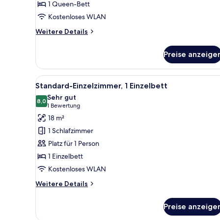
1 Queen-Bett
Bett
Kostenloses WLAN
anzeigen
Weitere
Weitere Details
Details
für
Preise anzeige
Standard-
Doppelzimmer,
1
Alle
Ein Hotelzimmer mit einem Bet
7
Queen-
Standard-Einzelzimmer, 1 Einzelbett
Fotos
Bett
Sehr gut
für
8,0
8,0 von 10
(1
1 Bewertung
Standard-
Bewertung)
18 m²
Einzelzimmer,
1 Schlafzimmer
1 Einzelbett
Platz für 1 Person
anzeigen
1 Einzelbett
Kostenloses WLAN
Weitere
Weitere Details
Details
für
Preise anzeige
Standard-
Einzelzimmer,