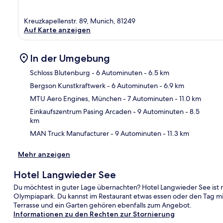
Kreuzkapellenstr. 89, Munich, 81249
Auf Karte anzeigen
In der Umgebung
Schloss Blutenburg
- 6 Autominuten
- 6.5 km
Bergson Kunstkraftwerk
- 6 Autominuten
- 6.9 km
Kar
MTU Aero Engines, München
- 7 Autominuten
- 11.0 km
Einkaufszentrum Pasing Arcaden
- 9 Autominuten
- 8.5
km
MAN Truck Manufacturer
- 9 Autominuten
- 11.3 km
Mehr anzeigen
Hotel Langwieder See
Du möchtest in guter Lage übernachten? Hotel Langwieder See ist 
Olympiapark. Du kannst im Restaurant etwas essen oder den Tag mit
Terrasse und ein Garten gehören ebenfalls zum Angebot.
Informationen zu den Rechten zur Stornierung