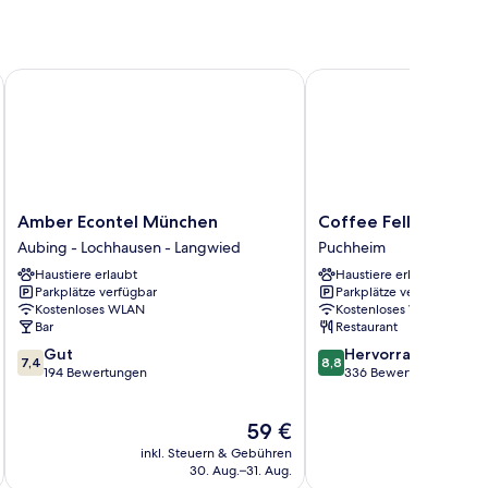
Amber Econtel München
Coffee Fellows Hotel 
Amber
Coffee
Amber Econtel München
Coffee Fellows Hote
Econtel
Fellows
Aubing - Lochhausen - Langwied
Puchheim
München
Hotel
Haustiere erlaubt
Haustiere erlaubt
Aubing
Puchheim
Parkplätze verfügbar
Parkplätze verfügbar
-
Puchheim
Kostenloses WLAN
Kostenloses WLAN
Lochhausen
Bar
Restaurant
-
7.4
8.8
Gut
Hervorragend
Langwied
7,4
8,8
von
von
194 Bewertungen
336 Bewertungen
10,
10,
Gut,
Hervorragend,
Der
59 €
194
336
Preis
Bewertungen
Bewertungen
inkl. Steuern & Gebühren
inkl. S
beträgt
30. Aug.–31. Aug.
59 €