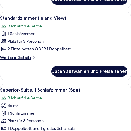
Standardzimmer,
Balkon,
Meerblick
Alle
Ein modernes Hotelzimmer mit einem 
5
Standardzimmer (Inland View)
Fotos
Blick auf die Berge
für
1 Schlafzimmer
Standardzimmer
(Inland
Platz für 3 Personen
View)
2 Einzelbetten ODER 1 Doppelbett
anzeigen
Weitere
Weitere Details
Details
für
Daten auswählen und Preise sehen
Standardzimmer
(Inland
View)
Alle
Ein Hotel mit mehreren Balkonen, Au
6
Superior-Suite, 1 Schlafzimmer (Spa)
Fotos
Blick auf die Berge
für
46 m²
Superior-
Suite,
1 Schlafzimmer
1
Platz für 3 Personen
Schlafzimmer
1 Doppelbett und 1 großes Schlafsofa