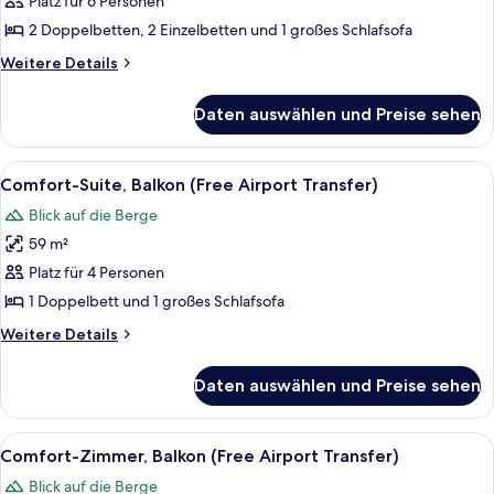
Platz für 6 Personen
Meerblick
2 Doppelbetten, 2 Einzelbetten und 1 großes Schlafsofa
anzeigen
Weitere
Weitere Details
Details
für
Daten auswählen und Preise sehen
Suite,
3 Schlafzimmer,
Balkon,
Alle
Ein Hotelzimmer mit einem Bett, zwei
7
Meerblick
Comfort-Suite, Balkon (Free Airport Transfer)
Fotos
Blick auf die Berge
für
59 m²
Comfort-
Suite,
Platz für 4 Personen
Balkon
1 Doppelbett und 1 großes Schlafsofa
(Free
Weitere
Weitere Details
Airport
Details
Transfer)
für
Daten auswählen und Preise sehen
Comfort-
anzeigen
Suite,
Balkon
Alle
Ein Hotelzimmer mit Bett, Nachttisch
4
(Free
Comfort-Zimmer, Balkon (Free Airport Transfer)
Fotos
Airport
Blick auf die Berge
Transfer)