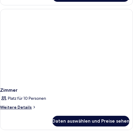
Suite,
2 Schlafzimmer,
Balkon
Zimmer
Platz für 10 Personen
Weitere
Weitere Details
Details
für
Daten auswählen und Preise sehen
Zimmer