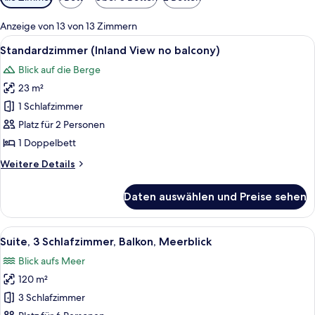
Filter
für
Anzeige von 13 von 13 Zimmern
Zimmer
Alle
Ein Hotelzimmer mit einem Bett, zwei
5
Standardzimmer (Inland View no balcony)
Fotos
Blick auf die Berge
für
23 m²
Standardzimmer
(Inland
1 Schlafzimmer
View
Platz für 2 Personen
no
1 Doppelbett
balcony)
Weitere
Weitere Details
anzeigen
Details
für
Daten auswählen und Preise sehen
Standardzimmer
(Inland
View
Alle
Ein modernes Schlafzimmer mit Bett, 
14
no
Suite, 3 Schlafzimmer, Balkon, Meerblick
Fotos
balcony)
Blick aufs Meer
für
120 m²
Suite,
3 Schlafzimmer,
3 Schlafzimmer
Balkon,