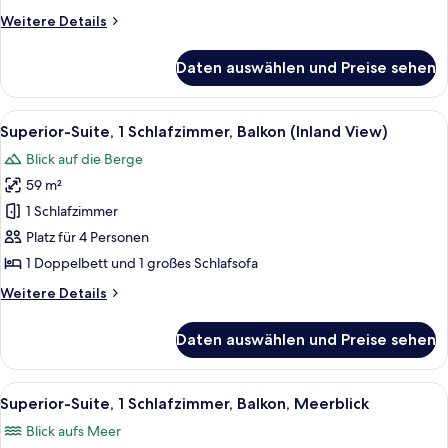
(Spa)
Weitere
Weitere Details
anzeigen
Details
für
Daten auswählen und Preise sehen
Superior-
Suite,
1
Alle
Ein modernes Wohnzimmer mit einer Co
7
Schlafzimmer
Superior-Suite, 1 Schlafzimmer, Balkon (Inland View)
Fotos
(Spa)
Blick auf die Berge
für
59 m²
Superior-
Suite,
1 Schlafzimmer
1
Platz für 4 Personen
Schlafzimmer,
1 Doppelbett und 1 großes Schlafsofa
Balkon
Weitere
Weitere Details
(Inland
Details
View)
für
Daten auswählen und Preise sehen
Superior-
anzeigen
Suite,
1
Alle
Ein Hotelzimmer mit Bett, Tisch mit S
8
Schlafzimmer,
Superior-Suite, 1 Schlafzimmer, Balkon, Meerblick
Fotos
Balkon
Blick aufs Meer
(Inland
für