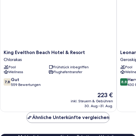
King
Leonard
King Evelthon Beach Hotel & Resort
Leonar
Evelthon
Plaza
Chlorakas
Geroski
Beach
Cypria
Pool
Frühstück inbegriffen
Pool
Hotel
Maris
Wellness
Flughafentransfer
Wellne
&
Beach
Resort
Hotel
7.8
8.8
Gut
Her
7,8
8,8
Chlorakas
&
von
von
559 Bewertungen
430 
Spa
10,
10,
Der
223 €
Geroski
Gut,
Hervorr
Preis
559
430
inkl. Steuern & Gebühren
beträgt
30. Aug.–31. Aug.
Bewertungen
Bewert
223 €
Ähnliche Unterkünfte vergleichen