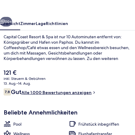
Spa
rück
Weiter
110+
Übersicht
Zimmer
Lage
Richtlinien
Capital Coast Resort & Spa ist nur 10 Autominuten entfernt von:
Königsgräber und Hafen von Paphos. Du kannst im
Coffeeshop/Café etwas essen und den Wellnessbereich besuchen,
um dich mit Massagen, Gesichtsbehandlungen oder
Körperbehandlungen verwöhnen zu lassen. Zu den weiteren
Highlights gehören ein Innenpool, ein Außenpool und eine Poolbar.
Der
121 €
aktuelle
inkl. Steuern & Gebühren
Preis
13. Aug.–14. Aug.
Innenpool, Außenpool, Sonnenschirme
beträgt
Bewertungen
Gut
7,8
Alle 1.000 Bewertungen anzeigen
121 €.
7,8 von 10.
Beliebte Annehmlichkeiten
Pool
Frühstück inbegriffen
Wellness
Flughafentransfer