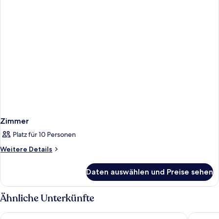
Zimmer
Platz für 10 Personen
Weitere
Weitere Details
Details
für
Daten auswählen und Preise sehen
Zimmer
Ähnliche Unterkünfte
King Evelthon Beach Hotel & Resort
Leonardo