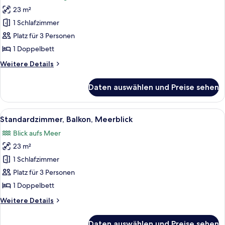
für
23 m²
Comfort-
Zimmer,
1 Schlafzimmer
Balkon
Platz für 3 Personen
(Free
1 Doppelbett
Airport
Weitere
Weitere Details
Transfer)
Details
anzeigen
für
Daten auswählen und Preise sehen
Comfort-
Zimmer,
Balkon
Alle
Ein Hotelzimmer mit Bett, Tisch mit S
5
(Free
Standardzimmer, Balkon, Meerblick
Fotos
Airport
Blick aufs Meer
Transfer)
für
23 m²
Standardzimmer,
Balkon,
1 Schlafzimmer
Meerblick
Platz für 3 Personen
anzeigen
1 Doppelbett
Weitere
Weitere Details
Details
für
Daten auswählen und Preise sehen