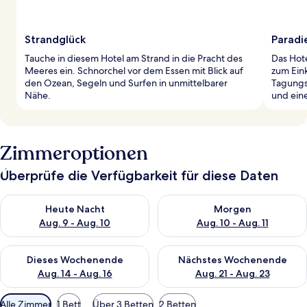
Strandglück
Paradi
Tauche in diesem Hotel am Strand in die Pracht des
Das Hote
Meeres ein. Schnorchel vor dem Essen mit Blick auf
zum Ein
den Ozean, Segeln und Surfen in unmittelbarer
Tagungs
Nähe.
und eine
Zimmeroptionen
Überprüfe die Verfügbarkeit für diese Daten
Überprüfe die Verfügbarkeit für heute Nacht, Aug. 9 - Aug. 10
Überprüfe die Verfügbarkeit fü
Heute Nacht
Morgen
Aug. 9 - Aug. 10
Aug. 10 - Aug. 11
Überprüfe die Verfügbarkeit für dieses Wochenende, Aug. 14 -
Überprüfe die Verfügbarkeit f
Dieses Wochenende
Nächstes Wochenende
Aug. 14 - Aug. 16
Aug. 21 - Aug. 23
Verfügbare
Alle Zimmer
1 Bett
Über 3 Betten
2 Betten