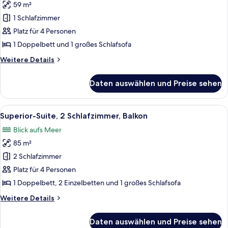
View)
59 m²
Superior-
Suite,
1 Schlafzimmer
1
Platz für 4 Personen
Schlafzimmer,
1 Doppelbett und 1 großes Schlafsofa
Balkon,
Weitere
Weitere Details
Meerblick
Details
anzeigen
für
Daten auswählen und Preise sehen
Superior-
Suite,
1
Alle
Ein modernes Hotelzimmer mit Essber
9
Schlafzimmer,
Superior-Suite, 2 Schlafzimmer, Balkon
Fotos
Balkon,
Blick aufs Meer
Meerblick
für
85 m²
Superior-
Suite,
2 Schlafzimmer
2 Schlafzimmer,
Platz für 4 Personen
Balkon
1 Doppelbett, 2 Einzelbetten und 1 großes Schlafsofa
anzeigen
Weitere
Weitere Details
Details
für
Daten auswählen und Preise sehen
Superior-