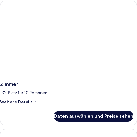
Zimmer
Platz für 10 Personen
Weitere
Weitere Details
Details
für
Daten auswählen und Preise sehen
Zimmer