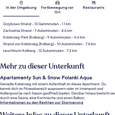
Karte
In der Umgebung
Fortbewegung vor
Restaurants
Ort
Grzybowo Strand
- 13 Gehminuten
- 1.1 km
Zachodnia Strand
- 7 Autominuten
- 4.6 km
Kolobrzeg-Park (Kolberg)
- 9 Autominuten
- 6.6 km
Strand von Kołobrzeg (Kolberg)
- 10 Autominuten
- 7.6 km
Leuchtturm Kolberg
- 12 Autominuten
- 7.2 km
Mehr zu dieser Unterkunft
Apartamenty Sun & Snow Polanki Aqua
Genieße Kołobrzeg mit einem Aufenthalt im dieses Apartment. Du
kannst dich im Fitnessbereich auspowern oder im Innenpool und
Außenpool (je nach Saison geöffnet) baden. Darüber hinaus besticht sie
durch eine Sauna, eine Kochnische und einen Balkon.
Informationen zu den Rechten zur Stornierung