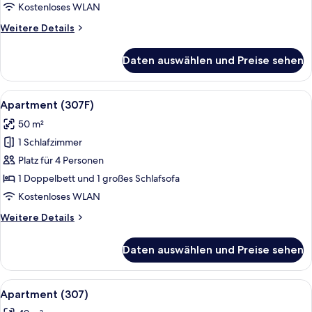
Kostenloses WLAN
Weitere
Weitere Details
Details
für
Daten auswählen und Preise sehen
Apartment
(308F)
Alle
Ein modernes Wohnzimmer mit einer C
15
Apartment (307F)
Fotos
50 m²
für
1 Schlafzimmer
Apartment
(307F)
Platz für 4 Personen
anzeigen
1 Doppelbett und 1 großes Schlafsofa
Kostenloses WLAN
Weitere
Weitere Details
Details
für
Daten auswählen und Preise sehen
Apartment
(307F)
Alle
Ein modernes Wohnzimmer mit einer C
13
Apartment (307)
Fotos