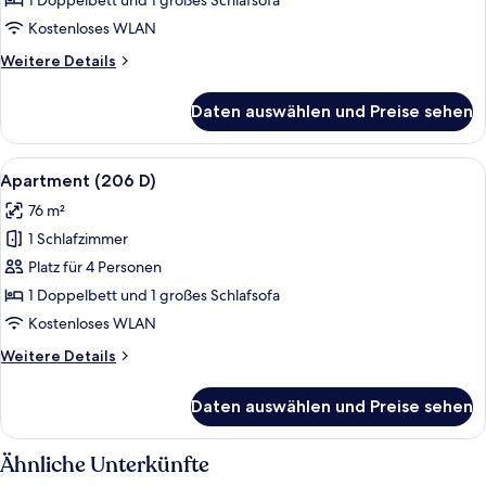
1 Doppelbett und 1 großes Schlafsofa
anzeigen
Kostenloses WLAN
Weitere
Weitere Details
Details
für
Daten auswählen und Preise sehen
Apartament
(312
D)
Alle
Ein modernes Wohnzimmer mit Essberei
9
Apartment (206 D)
Fotos
76 m²
für
1 Schlafzimmer
Apartment
(206
Platz für 4 Personen
D)
1 Doppelbett und 1 großes Schlafsofa
anzeigen
Kostenloses WLAN
Weitere
Weitere Details
Details
für
Daten auswählen und Preise sehen
Apartment
(206
D)
Ähnliche Unterkünfte