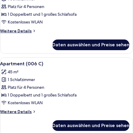
Apartament
(111A)
Platz für 4 Personen
anzeigen
1 Doppelbett und 1 großes Schlafsofa
Kostenloses WLAN
Weitere
Weitere Details
Details
für
Daten auswählen und Preise sehen
Apartament
(111A)
Alle
Ein modernes Wohnzimmer mit grauem 
10
Apartment (006 C)
Fotos
45 m²
für
1 Schlafzimmer
Apartment
(006
Platz für 4 Personen
C)
1 Doppelbett und 1 großes Schlafsofa
anzeigen
Kostenloses WLAN
Weitere
Weitere Details
Details
für
Daten auswählen und Preise sehen
Apartment
(006