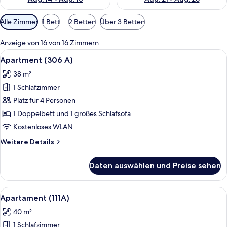
Verfügbare
Alle Zimmer
1 Bett
2 Betten
Über 3 Betten
Filter
für
Anzeige von 16 von 16 Zimmern
Zimmer
Alle
Ein modernes Wohnzimmer mit einem gr
12
Apartment (306 A)
Fotos
38 m²
für
1 Schlafzimmer
Apartment
(306
Platz für 4 Personen
A)
1 Doppelbett und 1 großes Schlafsofa
anzeigen
Kostenloses WLAN
Weitere
Weitere Details
Details
für
Daten auswählen und Preise sehen
Apartment
(306
A)
Alle
Ein modernes Wohnzimmer mit Flachbil
10
Apartament (111A)
Fotos
40 m²
für
1 Schlafzimmer