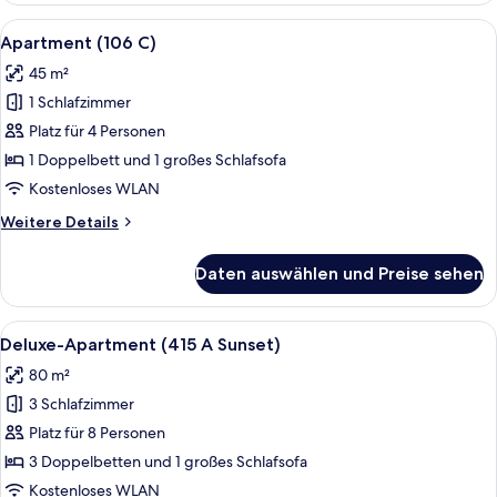
C)
Alle
Ein modernes Wohnzimmer mit einem g
9
Apartment (106 C)
Fotos
45 m²
für
1 Schlafzimmer
Apartment
(106
Platz für 4 Personen
C)
1 Doppelbett und 1 großes Schlafsofa
anzeigen
Kostenloses WLAN
Weitere
Weitere Details
Details
für
Daten auswählen und Preise sehen
Apartment
(106
C)
Alle
Ein modernes Wohnzimmer mit einem g
12
Deluxe-Apartment (415 A Sunset)
Fotos
80 m²
für
3 Schlafzimmer
Deluxe-
Apartment
Platz für 8 Personen
(415
3 Doppelbetten und 1 großes Schlafsofa
A
Kostenloses WLAN