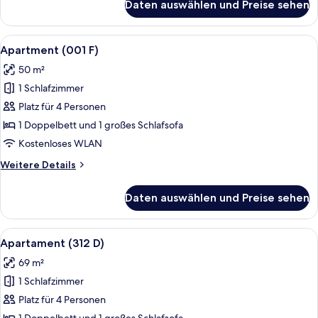
Daten auswählen und Preise sehen
Apartment
(E
006)
Alle
Ein modernes Wohnzimmer mit einer C
12
Apartment (001 F)
Fotos
50 m²
für
1 Schlafzimmer
Apartment
(001
Platz für 4 Personen
F)
1 Doppelbett und 1 großes Schlafsofa
anzeigen
Kostenloses WLAN
Weitere
Weitere Details
Details
für
Daten auswählen und Preise sehen
Apartment
(001
F)
Alle
Ein modernes Wohnzimmer mit einer C
9
Apartament (312 D)
Fotos
69 m²
für
1 Schlafzimmer
Apartament
(312
Platz für 4 Personen
D)