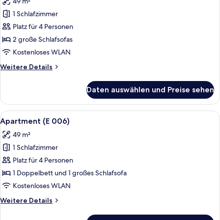
49 m²
für
1 Schlafzimmer
Apartment
(307)
Platz für 4 Personen
anzeigen
2 große Schlafsofas
Kostenloses WLAN
Weitere
Weitere Details
Details
für
Daten auswählen und Preise sehen
Apartment
(307)
Alle
Ein modernes Schlafzimmer mit Bett, 
10
Apartment (E 006)
Fotos
49 m²
für
1 Schlafzimmer
Apartment
(E
Platz für 4 Personen
006)
1 Doppelbett und 1 großes Schlafsofa
anzeigen
Kostenloses WLAN
Weitere
Weitere Details
Details
für