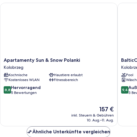
Apartamenty Sun & Snow Polanki
BalticON
Apartamenty
BalticO
Apartamenty Sun & Snow Polanki
Baltic
Sun
Apartme
Kolobrzeg
Kolobrz
&
Polanki
Kochnische
Haustiere erlaubt
Pool
Snow
Aqua
Kostenloses WLAN
Fitnessbereich
Wäsch
Polanki
Kolobrz
Kolobrzeg
8.8
9.4
Hervorragend
Auß
8,8
9,4
von
von
5 Bewertungen
3 Be
10,
10,
Hervorragend,
Außerge
Der
157 €
5
3
Preis
Bewertungen
Bewert
inkl. Steuern & Gebühren
beträgt
10. Aug.–11. Aug.
157 €
Ähnliche Unterkünfte vergleichen