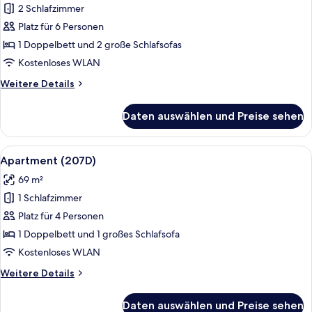
2 Schlafzimmer
Apartment
(201E)
Platz für 6 Personen
anzeigen
1 Doppelbett und 2 große Schlafsofas
Kostenloses WLAN
Weitere
Weitere Details
Details
für
Daten auswählen und Preise sehen
Apartment
(201E)
Alle
Ein modernes Wohnzimmer mit einer C
16
Apartment (207D)
Fotos
69 m²
für
1 Schlafzimmer
Apartment
(207D)
Platz für 4 Personen
anzeigen
1 Doppelbett und 1 großes Schlafsofa
Kostenloses WLAN
Weitere
Weitere Details
Details
für
Daten auswählen und Preise sehen
Apartment