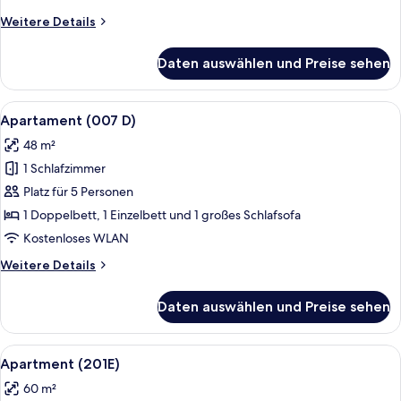
Sunset)
Weitere
Weitere Details
anzeigen
Details
für
Daten auswählen und Preise sehen
Deluxe-
Apartment
(415
Alle
Ein modernes Wohnzimmer mit grauem 
12
A
Apartament (007 D)
Fotos
Sunset)
48 m²
für
1 Schlafzimmer
Apartament
(007
Platz für 5 Personen
D)
1 Doppelbett, 1 Einzelbett und 1 großes Schlafsofa
anzeigen
Kostenloses WLAN
Weitere
Weitere Details
Details
für
Daten auswählen und Preise sehen
Apartament
(007
D)
Alle
Ein modernes Wohnzimmer mit grauem 
11
Apartment (201E)
Fotos
60 m²
für