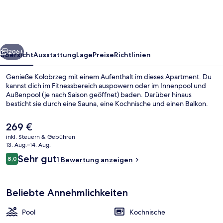
Snow
Polanki
Aqua
rück
Weiter
206+
Übersicht
Ausstattung
Lage
Preise
Richtlinien
Genieße Kołobrzeg mit einem Aufenthalt im dieses Apartment. Du
kannst dich im Fitnessbereich auspowern oder im Innenpool und
Außenpool (je nach Saison geöffnet) baden. Darüber hinaus
besticht sie durch eine Sauna, eine Kochnische und einen Balkon.
Der
269 €
aktuelle
inkl. Steuern & Gebühren
Preis
13. Aug.–14. Aug.
beträgt
Bewertungen
Sehr gut
8,0
Innenbereich
1 Bewertung anzeigen
269 €.
8,0 von 10.
Beliebte Annehmlichkeiten
Pool
Kochnische