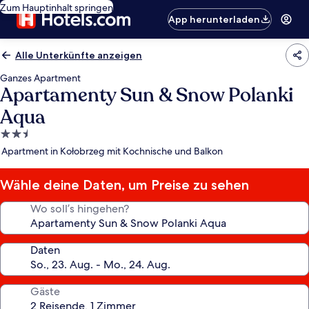
Zum Hauptinhalt springen
App herunterladen
Alle Unterkünfte anzeigen
Ganzes Apartment
Apartamenty Sun & Snow Polanki
Aqua
2.5-
Sterne-
Apartment in Kołobrzeg mit Kochnische und Balkon
Unterkunft
Wähle deine Daten, um Preise zu sehen
Wo soll’s hingehen?
Daten
Gäste