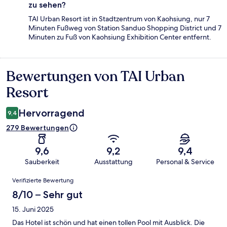
zu sehen?
TAI Urban Resort ist in Stadtzentrum von Kaohsiung, nur 7
Minuten Fußweg von Station Sanduo Shopping District und 7
Minuten zu Fuß von Kaohsiung Exhibition Center entfernt.
Bewertungen von TAI Urban
Bewertungen
Resort
Hervorragend
9,4
279 Bewertungen
9,6
9,2
9,4
Sauberkeit
Ausstattung
Personal & Service
Bewertungen
Verifizierte Bewertung
8/10 – Sehr gut
15. Juni 2025
Das Hotel ist schön und hat einen tollen Pool mit Ausblick. Die