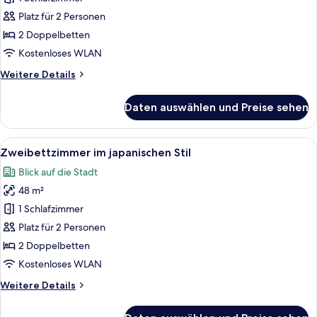
anzeigen
Platz für 2 Personen
2 Doppelbetten
Kostenloses WLAN
Weitere
Weitere Details
Details
für
Daten auswählen und Preise sehen
Classic-
Zimmer
Alle
Ein modernes Hotelzimmer mit zwei Bet
5
Zweibettzimmer im japanischen Stil
Fotos
Blick auf die Stadt
für
48 m²
Zweibettzimmer
im
1 Schlafzimmer
japanischen
Platz für 2 Personen
Stil
2 Doppelbetten
anzeigen
Kostenloses WLAN
Weitere
Weitere Details
Details
für