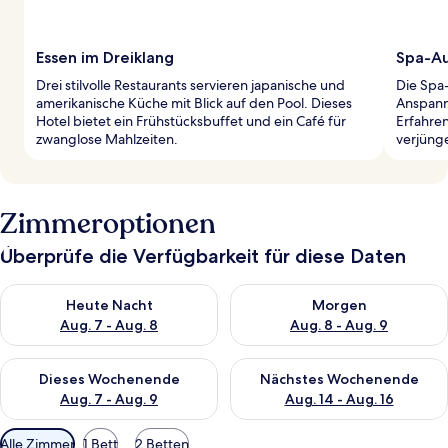
Essen im Dreiklang
Spa-Au
Drei stilvolle Restaurants servieren japanische und
Die Spa
amerikanische Küche mit Blick auf den Pool. Dieses
Anspann
Hotel bietet ein Frühstücksbuffet und ein Café für
Erfahre
zwanglose Mahlzeiten.
verjüng
Zimmeroptionen
Überprüfe die Verfügbarkeit für diese Daten
Überprüfe die Verfügbarkeit für heute Nacht, Aug. 7 - Aug. 8.
Überprüfe die Verfügbarkeit f
Heute Nacht
Morgen
Aug. 7 - Aug. 8
Aug. 8 - Aug. 9
Überprüfe die Verfügbarkeit für dieses Wochenende, Aug. 7 - 
Überprüfe die Verfügbarkeit f
Dieses Wochenende
Nächstes Wochenende
Aug. 7 - Aug. 9
Aug. 14 - Aug. 16
Verfügbare
Alle Zimmer
1 Bett
2 Betten