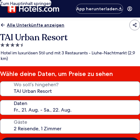
Zum Hauptinhalt springen
App herunterladen
Alle Unterkünfte anzeigen
TAI Urban Resort
4.5-
Sterne-
Hotel im luxuriösen Stil und mit 3 Restaurants - Liuhe-Nachtmarkt (2,9
Unterkunft
km)
Wähle deine Daten, um Preise zu sehen
Wo soll’s hingehen?
Daten
Gäste