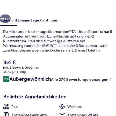
rück
Weiter
49+
Übersicht
Zimmer
Lage
Richtlinien
Du möchtest in bester Lage übernachten? TAI Urban Resort ist nur 5
Autominuten entfernt von: Liuhe-Nachtmarkt und Pier-2
Kunstzentrum. Freu dich auf wohlige Auszeiten mit
Wellnessangeboten. Im 酉名酉丁, einem der 3 Restaurants, wird
zum Abendessen japanische Küche serviert. Dieses Hotel im
luxuriösen Stil bietet einen Außenpool und eine Poolbar. Die
öffentlichen Verkehrsmittel sind nur einen kurzen Fußmarsch
Der
154 €
entfernt: Zur Station Sanduo Shopping District sind es 7 Minuten
aktuelle
inkl. Steuern & Gebühren
und zur Station Shihjia 9 Minuten.
Preis
12. Aug.–13. Aug.
Sitzecke in der Lobby
beträgt
Bewertungen
Außergewöhnlich
9,4
Alle 279 Bewertungen anzeigen
154 €.
9,4 von 10.
Beliebte Annehmlichkeiten
Pool
Wellness
Kostenlose Parkplätze
Kostenloses WLAN