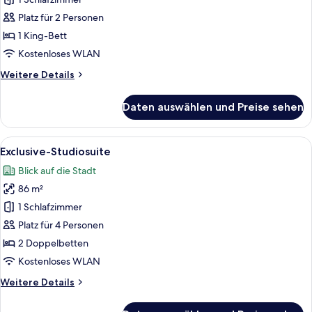
Studiosuite
anzeigen
Platz für 2 Personen
1 King-Bett
Kostenloses WLAN
Weitere
Weitere Details
Details
für
Daten auswählen und Preise sehen
Exclusive-
Studiosuite
Alle
Ein modernes Hotelzimmer mit einem gr
6
Exclusive-Studiosuite
Fotos
Blick auf die Stadt
für
86 m²
Exclusive-
Studiosuite
1 Schlafzimmer
anzeigen
Platz für 4 Personen
2 Doppelbetten
Kostenloses WLAN
Weitere
Weitere Details
Details
für