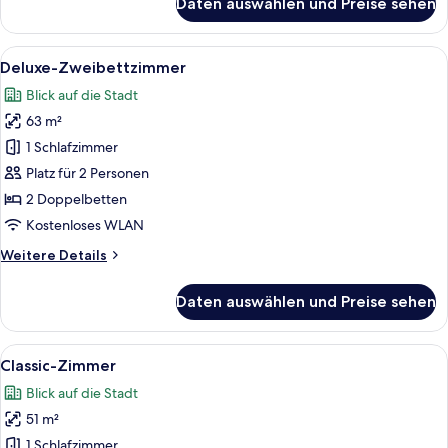
Daten auswählen und Preise sehen
Exclusive-
Studiosuite
Alle
Ein modernes Hotelzimmer mit einem gr
4
Deluxe-Zweibettzimmer
Fotos
Blick auf die Stadt
für
63 m²
Deluxe-
Zweibettzimmer
1 Schlafzimmer
anzeigen
Platz für 2 Personen
2 Doppelbetten
Kostenloses WLAN
Weitere
Weitere Details
Details
für
Daten auswählen und Preise sehen
Deluxe-
Zweibettzimmer
Alle
Ein Hotelzimmer mit zwei Betten, eine
5
Classic-Zimmer
Fotos
Blick auf die Stadt
für
51 m²
Classic-
Zimmer
1 Schlafzimmer