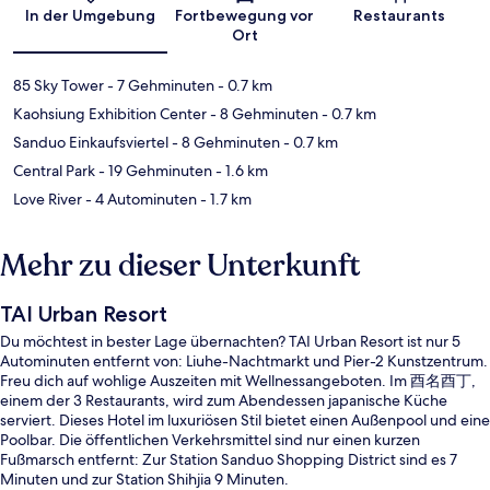
In der Umgebung
Fortbewegung vor
Restaurants
Ort
85 Sky Tower
- 7 Gehminuten
- 0.7 km
Kaohsiung Exhibition Center
- 8 Gehminuten
- 0.7 km
Sanduo Einkaufsviertel
- 8 Gehminuten
- 0.7 km
Central Park
- 19 Gehminuten
- 1.6 km
Love River
- 4 Autominuten
- 1.7 km
Mehr zu dieser Unterkunft
TAI Urban Resort
Du möchtest in bester Lage übernachten? TAI Urban Resort ist nur 5
Autominuten entfernt von: Liuhe-Nachtmarkt und Pier-2 Kunstzentrum.
Freu dich auf wohlige Auszeiten mit Wellnessangeboten. Im 酉名酉丁,
einem der 3 Restaurants, wird zum Abendessen japanische Küche
serviert. Dieses Hotel im luxuriösen Stil bietet einen Außenpool und eine
Poolbar. Die öffentlichen Verkehrsmittel sind nur einen kurzen
Fußmarsch entfernt: Zur Station Sanduo Shopping District sind es 7
Minuten und zur Station Shihjia 9 Minuten.