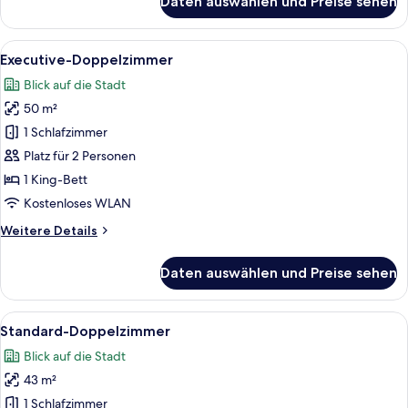
Daten auswählen und Preise sehen
Zweibettzimmer
im
japanischen
Alle
Ein modernes Hotelzimmer mit einem g
3
Stil
Executive-Doppelzimmer
Fotos
Blick auf die Stadt
für
50 m²
Executive-
Doppelzimmer
1 Schlafzimmer
anzeigen
Platz für 2 Personen
1 King-Bett
Kostenloses WLAN
Weitere
Weitere Details
Details
für
Daten auswählen und Preise sehen
Executive-
Doppelzimmer
Alle
Ein modernes Hotelzimmer mit einem g
1
Standard-Doppelzimmer
Fotos
Blick auf die Stadt
für
43 m²
Standard-
Doppelzimmer
1 Schlafzimmer