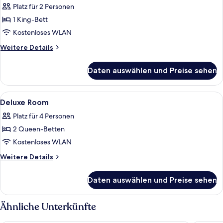
Platz für 2 Personen
für
1 King-Bett
Classic
Double
Kostenloses WLAN
Room
Weitere
Weitere Details
anzeigen
Details
für
Daten auswählen und Preise sehen
Classic
Double
Room
Alle
Minibar, Zimmersafe, laptopgeeigneter
5
Deluxe Room
Fotos
Platz für 4 Personen
für
2 Queen-Betten
Deluxe
Room
Kostenloses WLAN
anzeigen
Weitere
Weitere Details
Details
für
Daten auswählen und Preise sehen
Deluxe
Room
Ähnliche Unterkünfte