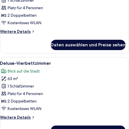
im
1 Schlafzimmer
japanischen
Platz für 4 Personen
Stil
2 Doppelbetten
anzeigen
Kostenloses WLAN
Weitere
Weitere Details
Details
für
Daten auswählen und Preise sehen
Vierbettzimmer
im
japanischen
Alle
Ein modernes Hotelzimmer mit einem gr
7
Stil
Deluxe-Vierbettzimmer
Fotos
Blick auf die Stadt
für
63 m²
Deluxe-
Vierbettzimmer
1 Schlafzimmer
anzeigen
Platz für 4 Personen
2 Doppelbetten
Kostenloses WLAN
Weitere
Weitere Details
Details
für