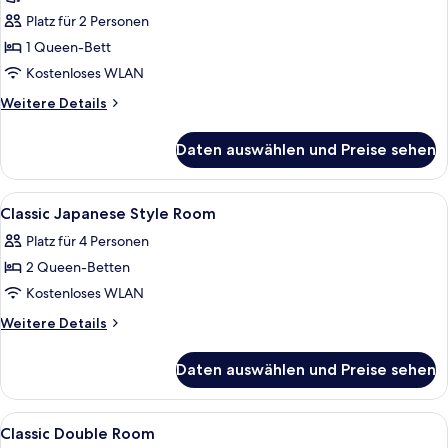
anzeigen
Platz für 2 Personen
1 Queen-Bett
Kostenloses WLAN
Weitere
Weitere Details
Details
für
Daten auswählen und Preise sehen
Standard-
Doppelzimmer
Alle
Minibar, Zimmersafe, laptopgeeigneter
6
Classic Japanese Style Room
Fotos
Platz für 4 Personen
für
2 Queen-Betten
Classic
Japanese
Kostenloses WLAN
Style
Weitere
Weitere Details
Room
Details
für
anzeigen
Daten auswählen und Preise sehen
Classic
Japanese
Style
Alle
Minibar, Zimmersafe, laptopgeeigneter
6
Room
Classic Double Room
Fotos