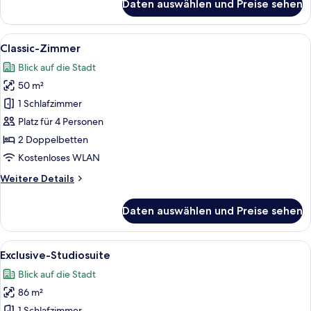
Daten auswählen und Preise sehen
Deluxe-
Vierbettzimmer
Alle
Ein Hotelzimmer mit zwei Betten, eine
5
Classic-Zimmer
Fotos
Blick auf die Stadt
für
50 m²
Classic-
Zimmer
1 Schlafzimmer
anzeigen
Platz für 4 Personen
2 Doppelbetten
Kostenloses WLAN
Weitere
Weitere Details
Details
für
Daten auswählen und Preise sehen
Classic-
Zimmer
Alle
Ein modernes Hotelzimmer mit einem gr
5
Exclusive-Studiosuite
Fotos
Blick auf die Stadt
für
86 m²
Exclusive-
1 Schlafzimmer