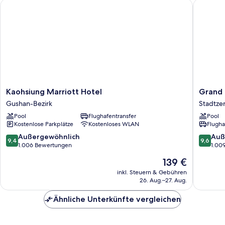
Kaohsiung Marriott Hotel
Grand Hi
Kaohsiung
Grand
Kaohsiung Marriott Hotel
Grand 
Marriott
Hi
Gushan-Bezirk
Stadtze
Hotel
Lai
Pool
Flughafentransfer
Pool
Gushan-
Hotel
Kostenlose Parkplätze
Kostenloses WLAN
Flugha
Bezirk
Stadtze
von
9.4
9.6
Außergewöhnlich
Auß
9,4
9,6
Kaohsiu
von
von
1.006 Bewertungen
1.00
10,
10,
Der
139 €
Außergewöhnlich,
Außerge
Preis
1.006
1.009
inkl. Steuern & Gebühren
beträgt
26. Aug.–27. Aug.
Bewertungen
Bewert
139 €
Ähnliche Unterkünfte vergleichen