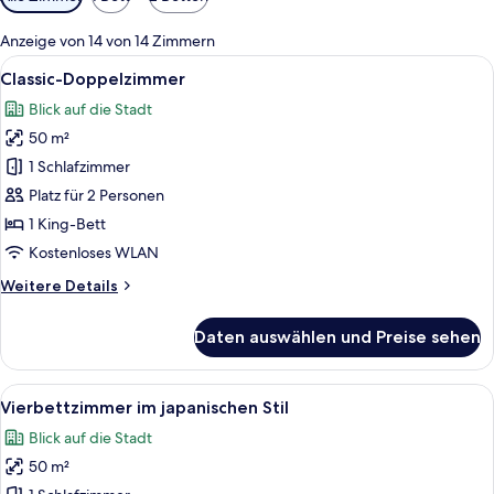
Filter
für
Anzeige von 14 von 14 Zimmern
Zimmer
Alle
Ein modernes Hotelzimmer mit einem gr
6
Classic-Doppelzimmer
Fotos
Blick auf die Stadt
für
50 m²
Classic-
Doppelzimmer
1 Schlafzimmer
anzeigen
Platz für 2 Personen
1 King-Bett
Kostenloses WLAN
Weitere
Weitere Details
Details
für
Daten auswählen und Preise sehen
Classic-
Doppelzimmer
Alle
Ein modernes Hotelzimmer mit zwei Bet
6
Vierbettzimmer im japanischen Stil
Fotos
Blick auf die Stadt
für
50 m²
Vierbettzimmer