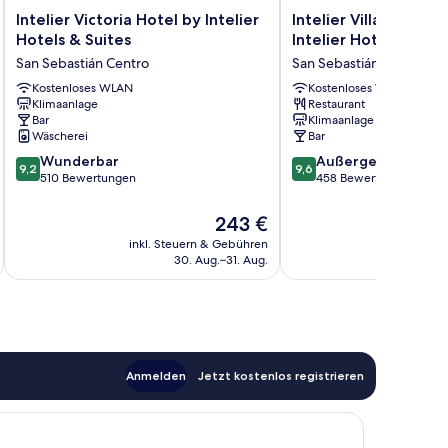
Intelier
Intelier
Intelier Victoria Hotel by Intelier
Intelier Villa Katalin
Victoria
Villa
Hotels & Suites
Intelier Hotels & Sui
Hotel
Katalina
San Sebastián Centro
San Sebastián Centro
by
Hotel
Intelier
Kostenloses WLAN
by
Kostenloses WLAN
Klimaanlage
Restaurant
Hotels
Intelier
Bar
Klimaanlage
&
Hotels
Wäscherei
Bar
Suites
&
9.2
9.6
San
Wunderbar
Suites
Außergewöhnlich
9,2
9,6
von
von
Sebastián
510 Bewertungen
San
458 Bewertungen
10,
10,
Centro
Sebastián
Wunderbar,
Außergewöhnlich,
Centro
Der
243 €
510
458
Preis
inkl. Steuern & Gebühren
inkl. S
Bewertungen
Bewertungen
beträgt
30. Aug.–31. Aug.
243 €
Anmelden
Jetzt kostenlos registrieren