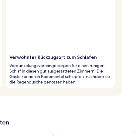
Verwöhnter Rückzugsort zum Schlafen
Verdunkelungsvorhänge sorgen für einen ruhigen
Schlaf in diesen gut ausgestatteten Zimmern. Die
Gäste können in Bademäntel schlüpfen, nachdem sie
die Regendusche genossen haben.
aten
 - Aug. 8.
 Verfügbarkeit für morgen, Aug. 8 - Aug. 9.
Überprüfe die Verfügbarkeit für dies