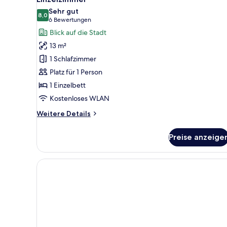
Fotos
Sehr gut
für
8,0
8,0 von 10
(6
6 Bewertungen
Einzelzimmer
Bewertungen)
Blick auf die Stadt
anzeigen
13 m²
1 Schlafzimmer
Platz für 1 Person
1 Einzelbett
Kostenloses WLAN
Weitere
Weitere Details
Details
für
Preise anzeige
Einzelzimmer