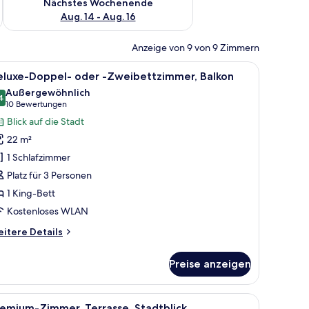
Nächstes Wochenende
Aug. 14 - Aug. 16
Anzeige von 9 von 9 Zimmern
oralem Muster.
großen Bett, einem Holz-Kopfteil, einem an der Wand montierten Fernsehe
le
Ein Hotelzimmer mit einem großen Bett, eine
4
eluxe-Doppel- oder -Zweibettzimmer, Balkon
otos
Außergewöhnlich
ür
4
9,4 von 10
(10
10 Bewertungen
eluxe-
Bewertungen)
Blick auf die Stadt
oppel-
22 m²
der
1 Schlafzimmer
Platz für 3 Personen
weibettzimmer,
1 King-Bett
alkon
nzeigen
Kostenloses WLAN
itere
itere Details
tails
r
Preise anzeigen
luxe-
ppel-
er
einem Holzkopfteil, blumigem Wandpapier und einem ordentlich bezogenen 
le
Ein Hotelzimmer mit Bett, einem an einer Bac
5
emium-Zimmer, Terrasse, Stadtblick