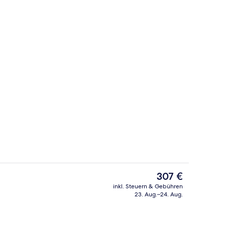
er, Terrasse, Stadtblick | Minibar, Zimmersafe, Schreibtisch, laptopgeeignet
Rezeption
Der
307 €
aktuelle
inkl. Steuern & Gebühren
Preis
23. Aug.–24. Aug.
Premium-Zimmer, Terrasse, Stadtblick 
beträgt
307 €.