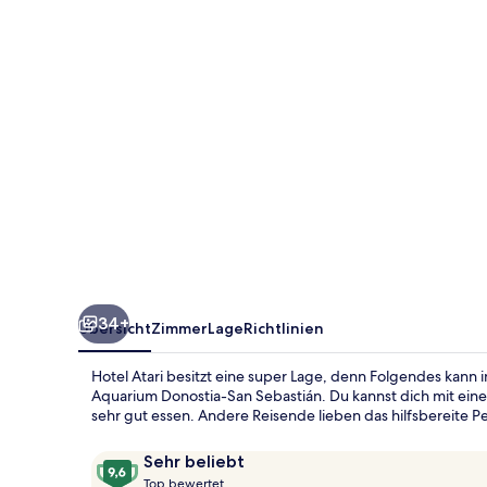
34+
Übersicht
Zimmer
Lage
Richtlinien
Hotel Atari besitzt eine super Lage, denn Folgendes kann
Aquarium Donostia-San Sebastián. Du kannst dich mit ei
sehr gut essen. Andere Reisende lieben das hilfsbereite Pe
Bewertungen
9,6
Sehr beliebt
T
von
Top bewertet