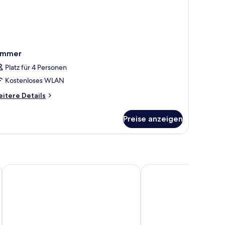
immer
Platz für 4 Personen
Kostenloses WLAN
itere
itere Details
tails
r
Preise anzeigen
immer
Intelier Victoria Hotel by Intelier Hotels & Suites
Intelier Villa Katalina H