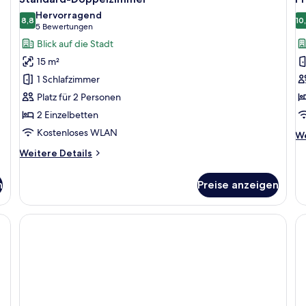
Fotos
F
Zweibettzimmer,
Zw
Hervorragend
Balkon
für
8,8
Ba
f
10
8,8 von 10
(5
5 Bewertungen
Standard-
P
Bewertungen)
Blick auf die Stadt
Doppelzimmer
Z
15 m²
anzeigen
T
1 Schlafzimmer
S
Platz für 2 Personen
a
2 Einzelbetten
Kostenloses WLAN
We
We
De
Weitere
Weitere Details
fü
Details
Pr
für
Zi
n
Preise anzeigen
Standard-
Te
Doppelzimmer
St