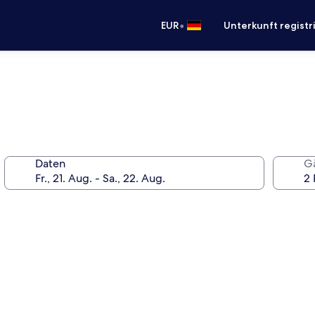
•
EUR
Unterkunft registr
Daten
G