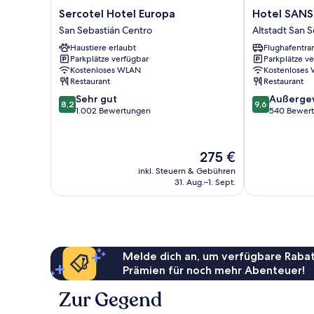
Sercotel
Hotel
Sercotel Hotel Europa
Hotel SANS
Hotel
SANSEbay
San Sebastián Centro
Altstadt San 
Europa
Altstadt
Haustiere erlaubt
Flughafentra
San
San
Parkplätze verfügbar
Parkplätze v
Sebastián
Sebastián
Kostenloses WLAN
Kostenloses
Centro
Restaurant
Restaurant
8.2
9.6
Sehr gut
Außerge
8,2
9,6
von
von
1.002 Bewertungen
540 Bewer
10,
10,
Sehr
Außergewöhnl
gut,
540
Der
275 €
1.002
Bewertungen
Preis
inkl. Steuern & Gebühren
Bewertungen
beträgt
31. Aug.–1. Sept.
275 €
Melde dich an, um verfügbare Rabat
Prämien für noch mehr Abenteuer!
Zur Gegend