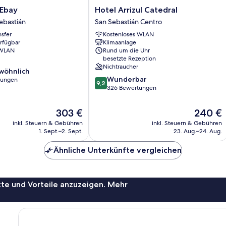
Hotel
Ebay
Hotel Arrizul Catedral
Arrizul
Sebastián
San Sebastián Centro
Catedral
nsfer
Kostenloses WLAN
San
erfügbar
Klimaanlage
Sebastián
 WLAN
Rund um die Uhr
Centro
besetzte Rezeption
Nichtraucher
wöhnlich
9.2
Wunderbar
tungen
9,2
von
326 Bewertungen
10,
ich,
Wunderbar,
Der
Der
303 €
240 €
326
Preis
Preis
inkl. Steuern & Gebühren
inkl. Steuern & Gebühren
Bewertungen
beträgt
beträgt
1. Sept.–2. Sept.
23. Aug.–24. Aug.
303 €
240 €
Ähnliche Unterkünfte vergleichen
te und Vorteile anzuzeigen. Mehr