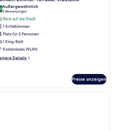
otos
eibettzimmer,
Außergewöhnlich
lkon
ür
,0
10,0 von 10
(3
3 Bewertungen
remium-
Bewertungen)
Blick auf die Stadt
immer,
1 Schlafzimmer
errasse,
Platz für 2 Personen
tadtblick
1 King-Bett
nzeigen
Kostenloses WLAN
itere
itere Details
tails
r
emium-
mmer,
Preise anzeigen
rrasse,
adtblick