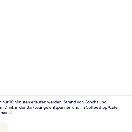
Premium-Zimm
 in nur 10 Minuten erlaufen werden: Strand von Concha und
nem Drink in der Bar/Lounge entspannen und im Coffeeshop/Café
rsonal.
Restaurant