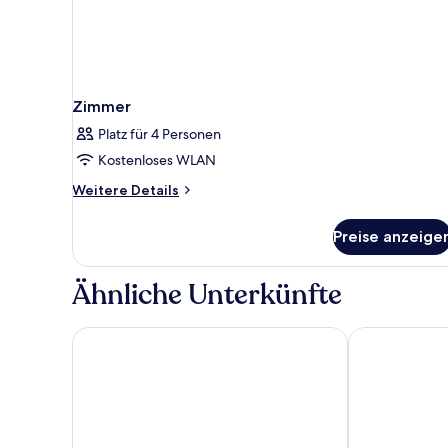
Zimmer
Platz für 4 Personen
Kostenloses WLAN
Weitere
Weitere Details
Details
für
Preise anzeige
Zimmer
Ähnliche Unterkünfte
Sercotel Hotel Europa
Hotel SANSE