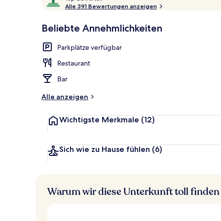
o
Alle 391 Bewertungen anzeigen
10,
p
Sehr
Beliebte Annehmlichkeiten
beliebt
Blick von de
b
e
Parkplätze verfügbar
w
e
Restaurant
r
t
Bar
e
t
Alle anzeigen
Wichtigste Merkmale
(12)
Sich wie zu Hause fühlen
(6)
Warum wir diese Unterkunft toll finden