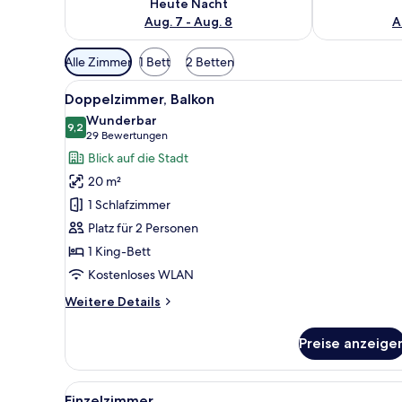
Heute Nacht
Aug. 7 - Aug. 8
A
Verfügbare
Alle Zimmer
1 Bett
2 Betten
Filter
Alle
Ein modernes Hotelzimmer mit 
für
5
Doppelzimmer, Balkon
Fotos
Zimmer
Wunderbar
für
9,2
9,2 von 10
(29
29 Bewertungen
Doppelzimmer,
Bewertungen)
Blick auf die Stadt
Balkon
20 m²
anzeigen
1 Schlafzimmer
Platz für 2 Personen
1 King-Bett
Kostenloses WLAN
Weitere
Weitere Details
Details
für
Preise anzeige
Doppelzimmer,
Balkon
Alle
Ein Hotelzimmer mit Bett, Nach
2
Einzelzimmer