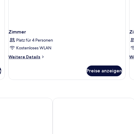
Zimmer
Z
Platz für 4 Personen
Kostenloses WLAN
Weitere
We
Weitere Details
We
Details
De
für
fü
n
Preise anzeigen
Zimmer
Z
bay
Hotel Arrizul Catedral