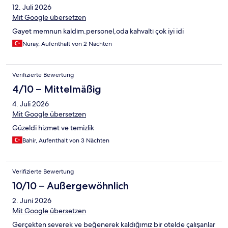
12. Juli 2026
Handtücher da lassen. Wenn es preislich günstig wäre, hätte ich
die Sache ganz anders betrachtet. Allerdings überteuert, nicht
Mit Google übersetzen
sauber, Frühstück null Auswahl, extras kostet - nie wieder!!!
Gayet memnun kaldım.personel,oda kahvaltı çok iyi idi
Preis-Leistungsverhältnis 0
Nuray, Aufenthalt von 2 Nächten
Verifizierte Bewertung
4/10 – Mittelmäßig
4. Juli 2026
Mit Google übersetzen
Güzeldi hizmet ve temizlik
Bahir, Aufenthalt von 3 Nächten
Verifizierte Bewertung
10/10 – Außergewöhnlich
2. Juni 2026
Mit Google übersetzen
Gerçekten severek ve beğenerek kaldığımız bir otelde çalışanlar