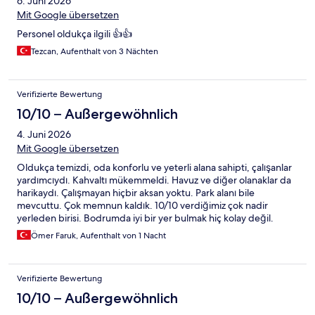
6. Juni 2026
Mit Google übersetzen
Personel oldukça ilgili 👍👍
Tezcan, Aufenthalt von 3 Nächten
Verifizierte Bewertung
10/10 – Außergewöhnlich
4. Juni 2026
Mit Google übersetzen
Oldukça temizdi, oda konforlu ve yeterli alana sahipti, çalışanlar
yardımcıydı. Kahvaltı mükemmeldi. Havuz ve diğer olanaklar da
harikaydı. Çalışmayan hiçbir aksan yoktu. Park alanı bile
mevcuttu. Çok memnun kaldık. 10/10 verdiğimiz çok nadir
yerleden birisi. Bodrumda iyi bir yer bulmak hiç kolay değil.
Buradan çok memnun ayrıldık.
Ömer Faruk, Aufenthalt von 1 Nacht
Verifizierte Bewertung
10/10 – Außergewöhnlich