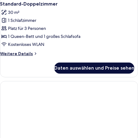
Alle
15
Standard-Doppelzimmer
Fotos
30 m²
für
1 Schlafzimmer
Standard-
Doppelzimmer
Platz für 3 Personen
anzeigen
1 Queen-Bett und 1 großes Schlafsofa
Kostenloses WLAN
Weitere
Weitere Details
Details
für
Daten auswählen und Preise sehen
Standard-
Doppelzimmer