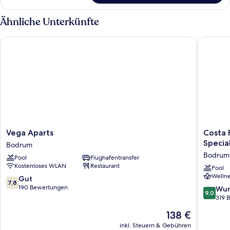
Room
Ähnliche Unterkünfte
Vega Aparts
Costa Fa
Vega
Costa
Vega Aparts
Costa 
Aparts
Farilya
Special
Bodrum
Bodrum
Special
Bodrum
Pool
Flughafentransfer
Class
Kostenloses WLAN
Restaurant
Hotel
Pool
Wellne
Bodrum
7.8
Gut
7,8
-
von
190 Bewertungen
9.0
Wun
9,0
Special
10,
von
319 
Class
Gut,
10,
Der
138 €
Bodrum
190
Wunder
Preis
Bewertungen
319
inkl. Steuern & Gebühren