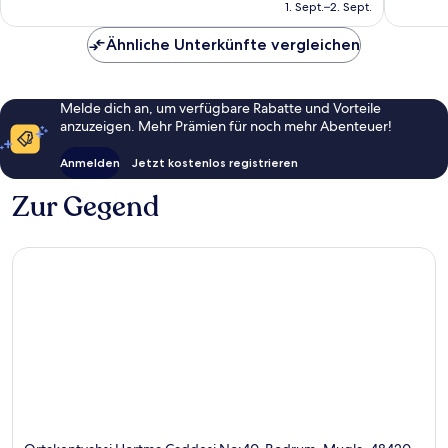
beträgt
1. Sept.–2. Sept.
Bewert
138 €
Ähnliche Unterkünfte vergleichen
Melde dich an, um verfügbare Rabatte und Vorteile
anzuzeigen. Mehr Prämien für noch mehr Abenteuer!
Anmelden
Jetzt kostenlos registrieren
Zur Gegend