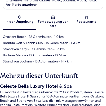
Ortakentyahsi Hortma Caddesi No:40, Bodrum, Mugla, 48420
Auf Karte anzeigen
Karte
In der Umgebung
Fortbewegung vor
Restaurants
Ort
Ortakent Beach
- 12 Gehminuten
- 1.0 km
Bodrum Golf & Tennis Club
- 15 Gehminuten
- 1.3 km
Strand von Kargı
- 17 Gehminuten
- 1.5 km
Bodrum Marina
- 13 Autominuten
- 13.6 km
Strand von Bodrum
- 13 Autominuten
- 14.7 km
Mehr zu dieser Unterkunft
Celeste Bella Luxury Hotel & Spa
Du möchtest in bester Lage übernachten? Kein Problem, denn Celeste
Bella Luxury Hotel & Spa ist nur 10 Autominuten entfernt von: Ortakent
Beach und Strand von Bitez. Lass dich mit Massagen verwöhnen und
kehr im Restaurant ein. Weitere Highlights sind 2 Bars/Lounges, eine