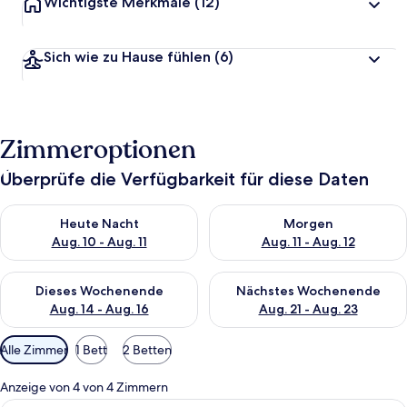
Wichtigste Merkmale
(12)
Sich wie zu Hause fühlen
(6)
Zimmeroptionen
Überprüfe die Verfügbarkeit für diese Daten
Überprüfe die Verfügbarkeit für heute Nacht, Aug. 10 - Aug. 11
Überprüfe die Verfügbarkeit fü
Heute Nacht
Morgen
Aug. 10 - Aug. 11
Aug. 11 - Aug. 12
Überprüfe die Verfügbarkeit für dieses Wochenende, Aug. 14 -
Überprüfe die Verfügbarkeit f
Dieses Wochenende
Nächstes Wochenende
Aug. 14 - Aug. 16
Aug. 21 - Aug. 23
Verfügbare
Alle Zimmer
1 Bett
2 Betten
Filter
für
Anzeige von 4 von 4 Zimmern
Zimmer
Ein modernes Badezimmer mit großem