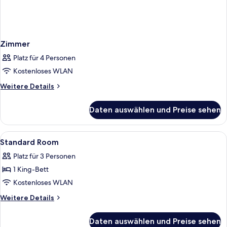
Zimmer
Platz für 4 Personen
Kostenloses WLAN
Weitere
Weitere Details
Details
für
Daten auswählen und Preise sehen
Zimmer
Alle
Ein modernes Hotelzimmer mit einem g
9
Standard Room
Fotos
Platz für 3 Personen
für
1 King-Bett
Standard
Room
Kostenloses WLAN
anzeigen
Weitere
Weitere Details
Details
für
Daten auswählen und Preise sehen
Standard