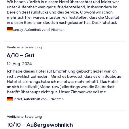
Wir haben kürzlich in diesem Hotel übernachtet und leider war
unser Aufenthalt weniger zufriedenstellend, insbesondere im
Bereich des Frühstücks und des Service. Obwohl wir schon
mehrfach hier waren, mussten wir feststellen, dass die Qualität
in diesen Bereichen deutlich nachgelassen hat. Das Frühstück
war sehr begrenzt und bot kaum Auswahl. Wer Wert auf ein
tuncay, Aufenthalt von 5 Nächten
umfangreiches Frühstück legt, könnte hier enttäuscht werden.
Darüber hinaus war der Service sehr langsam. Es dauerte oft
lange, bis Bestellungen an den Tisch gebracht wurden, und auf
Verifizierte Bewertung
Nachfragen wurde nicht immer prompt reagiert. Ein weiterer
Punkt, der uns störte, war das wiederholte Hervorheben von
6/10 – Gut
kostenpflichtigen Bestellungen. Jedes Mal, wenn wir etwas
12. Aug. 2024
zusätzlich bestellten, wurden wir gebeten, eine Unterschrift zu
leisten, was den Eindruck erweckte, dass mehr Wert auf
Ich habe dieses Hotel auf Empfehlung gebucht leider war ich
zusätzliche Einnahmen als auf den Komfort der Gäste gelegt
nicht wirklich zufrieden. Mir ist es bewusst, dass es ein Boutique
wird.
Hotel ist allerdings habe ich mir etwas mehr erhofft. Das Hotel
an sich ist stillvoll ( Möbel usw.) allerdings was die Sauberkeit
betrifft überhaupt nicht gut. Unser Zimmer war voll mit
Ameisen. Im Badezimmer lagen hinter dem Mülleimer viele
Sedef, Aufenthalt von 3 Nächten
Haare. Wir waren 4 Tage 3 Nächte dort, es wurde kein einziges
mal Bettwäsche gewechselt. Die Reinigungskraft hat am letzten
Tag geklopft - als ich sie gefragt habe ob sie in 15 min kommen
Verifizierte Bewertung
kann, da ich mich zu dem Zeitpunkt im Badezimmer befand -
meinte sie, sie hat nur dieses Zimmer und wird danach gehen.
10/10 – Außergewöhnlich
Das war mir schon blöd, habe gesagt sie soll nur frische