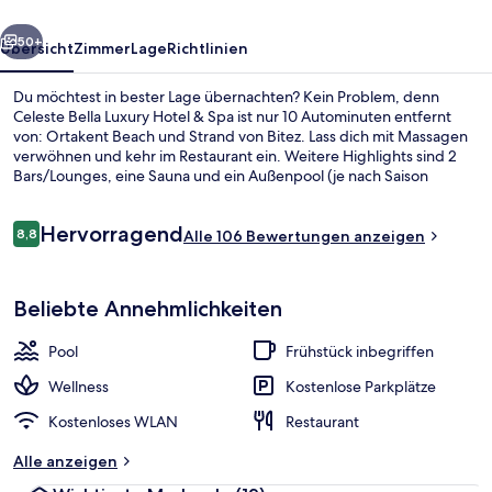
Spa
rück
Weiter
50+
Übersicht
Zimmer
Lage
Richtlinien
Du möchtest in bester Lage übernachten? Kein Problem, denn
Celeste Bella Luxury Hotel & Spa ist nur 10 Autominuten entfernt
von: Ortakent Beach und Strand von Bitez. Lass dich mit Massagen
verwöhnen und kehr im Restaurant ein. Weitere Highlights sind 2
Bars/Lounges, eine Sauna und ein Außenpool (je nach Saison
geöffnet). Andere Reisende haben viel Gutes über das hilfsbereite
Personal zu berichten.
Bewertungen
Hervorragend
8,8
Alle 106 Bewertungen anzeigen
8,8 von 10.
Außenpool (je nach Saison geöffnet),
Beliebte Annehmlichkeiten
Pool
Frühstück inbegriffen
Wellness
Kostenlose Parkplätze
Kostenloses WLAN
Restaurant
Alle anzeigen