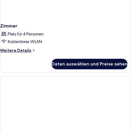
Zimmer
Platz für 4 Personen
Kostenloses WLAN
Weitere
Weitere Details
Details
für
Daten auswählen und Preise sehen
Zimmer