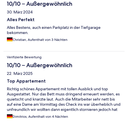
10/10 – Außergewöhnlich
30. März 2024
Alles Perfekt
Alles Bestens, auch einen Parkplatz in der Tiefgarage
bekommen.
Christian, Aufenthalt von 3 Nächten
Verifizierte Bewertung
10/10 – Außergewöhnlich
22. März 2025
Top Appartement
Richtig schönes Appartement mit tollen Ausblick und top
Ausgestattet. Nur das Bett muss dringend erneuert werden, es
quietscht und knarzte laut. Auch die Mitarbeiter sehr nett bis
auf eine Dame am Vormittag des Check ins war überheblich und
unfreundlich wir wollten dann eigentlich stornieren jedoch hat
der nette Kollege aus Äthiopien uns mit seiner Freundlichen Art
Dimitrios, Aufenthalt von 4 Nächten
überzeugt zu bleiben.