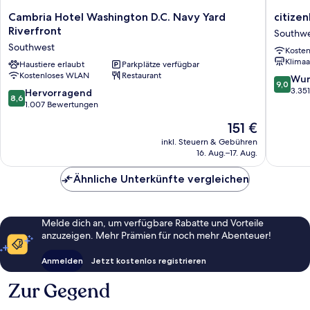
Cambria
citizenM
Cambria Hotel Washington D.C. Navy Yard
citize
Hotel
Washing
Riverfront
Southw
Washington
DC
Southwest
Koste
D.C.
Capitol
Klimaa
Navy
Haustiere erlaubt
Parkplätze verfügbar
Southwe
Kostenloses WLAN
Restaurant
Yard
9.0
Wun
9,0
Riverfront
von
3.35
8.6
Hervorragend
8,6
Southwest
10,
von
1.007 Bewertungen
Wunder
10,
Der
151 €
3.351
Hervorragend,
Preis
Bewert
1.007
inkl. Steuern & Gebühren
beträgt
16. Aug.–17. Aug.
Bewertungen
151 €
Ähnliche Unterkünfte vergleichen
Melde dich an, um verfügbare Rabatte und Vorteile
anzuzeigen. Mehr Prämien für noch mehr Abenteuer!
Anmelden
Jetzt kostenlos registrieren
Zur Gegend