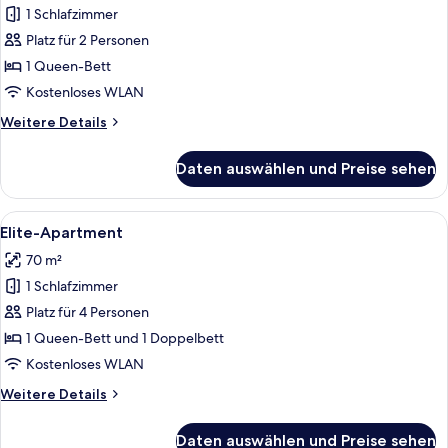
1 Schlafzimmer
Deluxe-
Apartment
Platz für 2 Personen
anzeigen
1 Queen-Bett
Kostenloses WLAN
Weitere
Weitere Details
Details
für
Daten auswählen und Preise sehen
Deluxe-
Apartment
Alle
Ein modernes Wohnzimmer mit Sofa, g
6
Elite-Apartment
Fotos
70 m²
für
1 Schlafzimmer
Elite-
Apartment
Platz für 4 Personen
anzeigen
1 Queen-Bett und 1 Doppelbett
Kostenloses WLAN
Weitere
Weitere Details
Details
für
Daten auswählen und Preise sehen
Elite-