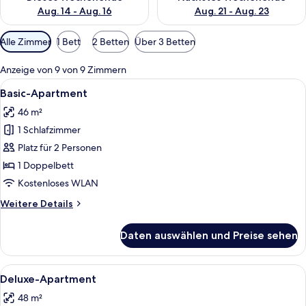
Aug. 14 - Aug. 16
Aug. 21 - Aug. 23
Verfügbare
Alle Zimmer
1 Bett
2 Betten
Über 3 Betten
Filter
für
Anzeige von 9 von 9 Zimmern
Zimmer
Alle
Ein modernes Schlafzimmer mit Bett, 
5
Basic-Apartment
Fotos
46 m²
für
1 Schlafzimmer
Basic-
Apartment
Platz für 2 Personen
anzeigen
1 Doppelbett
Kostenloses WLAN
Weitere
Weitere Details
Details
für
Daten auswählen und Preise sehen
Basic-
Apartment
Alle
Ein Schlafzimmer mit einem Bett, Nac
5
Deluxe-Apartment
Fotos
48 m²
für