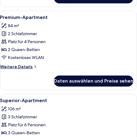
Apartment
Alle
Ein modernes Schlafzimmer mit einem
5
Premium-Apartment
Fotos
84 m²
für
2 Schlafzimmer
Premium-
Apartment
Platz für 4 Personen
anzeigen
2 Queen-Betten
Kostenloses WLAN
Weitere
Weitere Details
Details
für
Daten auswählen und Preise sehen
Premium-
Apartment
Alle
Ein modernes Hotelzimmer mit einem h
6
Superior-Apartment
Fotos
106 m²
für
3 Schlafzimmer
Superior-
Apartment
Platz für 6 Personen
anzeigen
3 Queen-Betten