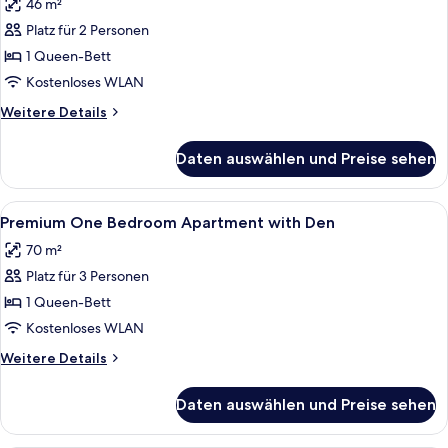
46 m²
für
Platz für 2 Personen
One
Bedroom
1 Queen-Bett
Apartment
Kostenloses WLAN
anzeigen
Weitere
Weitere Details
Details
für
Daten auswählen und Preise sehen
One
Bedroom
Apartment
Alle
Bügeleisen/Bügelbrett, kostenloses 
33
Premium One Bedroom Apartment with Den
Fotos
70 m²
für
Platz für 3 Personen
Premium
One
1 Queen-Bett
Bedroom
Kostenloses WLAN
Apartment
Weitere
Weitere Details
with
Details
Den
für
Daten auswählen und Preise sehen
Premium
anzeigen
One
Bedroom