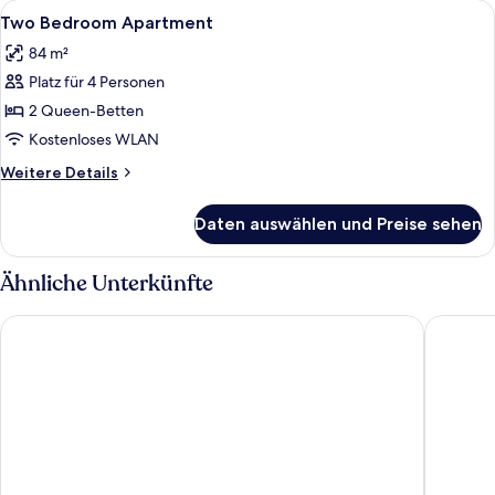
Alle
Bügeleisen/Bügelbrett, kostenloses 
37
Apartment
Two Bedroom Apartment
Fotos
with
84 m²
Den
für
Platz für 4 Personen
Two
Bedroom
2 Queen-Betten
Apartment
Kostenloses WLAN
anzeigen
Weitere
Weitere Details
Details
für
Daten auswählen und Preise sehen
Two
Bedroom
Apartment
Ähnliche Unterkünfte
Cambria Hotel Washington D.C. Navy Yard Riverfront
citizenM