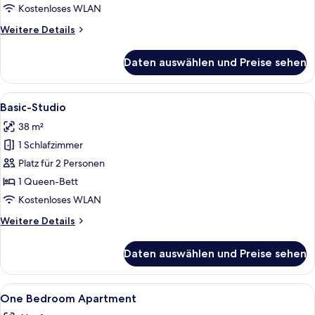
Kostenloses WLAN
Weitere
Weitere Details
Details
für
Daten auswählen und Preise sehen
Superior-
Apartment
Alle
Eine moderne Küche mit Holzausstatt
5
Basic-Studio
Fotos
38 m²
für
1 Schlafzimmer
Basic-
Studio
Platz für 2 Personen
anzeigen
1 Queen-Bett
Kostenloses WLAN
Weitere
Weitere Details
Details
für
Daten auswählen und Preise sehen
Basic-
Studio
Alle
Bügeleisen/Bügelbrett, kostenloses 
23
One Bedroom Apartment
Fotos