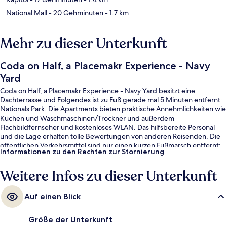
National Mall
- 20 Gehminuten
- 1.7 km
Mehr zu dieser Unterkunft
Coda on Half, a Placemakr Experience - Navy
Yard
Coda on Half, a Placemakr Experience - Navy Yard besitzt eine
Dachterrasse und Folgendes ist zu Fuß gerade mal 5 Minuten entfernt:
Nationals Park. Die Apartments bieten praktische Annehmlichkeiten wie
Küchen und Waschmaschinen/Trockner und außerdem
Flachbildfernseher und kostenloses WLAN. Das hilfsbereite Personal
und die Lage erhalten tolle Bewertungen von anderen Reisenden. Die
öffentlichen Verkehrsmittel sind nur einen kurzen Fußmarsch entfernt:
Informationen zu den Rechten zur Stornierung
Zur Station Navy Yard sind es 5 Minuten und zur Station Waterfront 12
Minuten.
Weitere Infos zu dieser Unterkunft
Auf einen Blick
Größe der Unterkunft