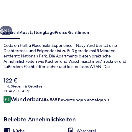
a
Placemakr
Experience
rück
Weiter
-
46+
Übersicht
Ausstattung
Lage
Preise
Richtlinien
Navy
Coda on Half, a Placemakr Experience - Navy Yard besitzt eine
Yard
Dachterrasse und Folgendes ist zu Fuß gerade mal 5 Minuten
entfernt: Nationals Park. Die Apartments bieten praktische
Annehmlichkeiten wie Küchen und Waschmaschinen/Trockner und
außerdem Flachbildfernseher und kostenloses WLAN. Das
hilfsbereite Personal und die Lage erhalten tolle Bewertungen von
anderen Reisenden. Die öffentlichen Verkehrsmittel sind nur einen
Der
122 €
kurzen Fußmarsch entfernt: Zur Station Navy Yard sind es 5 Minuten
aktuelle
inkl. Steuern & Gebühren
und zur Station Waterfront 12 Minuten.
Preis
10. Aug.–11. Aug.
Lobby
beträgt
Bewertungen
Wunderbar
9,2
Alle 565 Bewertungen anzeigen
122 €.
9,2 von 10.
Beliebte Annehmlichkeiten
Küche
Wäscherei