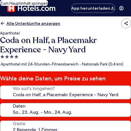
Zum Hauptinhalt springen
App herunterladen
Alle Unterkünfte anzeigen
Aparthotel
Coda on Half, a Placemakr
Experience - Navy Yard
4.0-
Sterne-
Aparthotel mit 24-Stunden-Fitnessbereich - Nationals Park (0,4 km)
Unterkunft
Wähle deine Daten, um Preise zu sehen
Wo soll’s hingehen?
Daten
Gäste