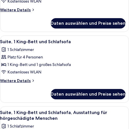
Ausstattung
Kostenloses WLAN
für
Weitere
Weitere Details
hörgeschädigte
Details
für
Menschen
Daten auswählen und Preise sehen
Zimmer,
(Roll-
2 Queen-
in
Betten,
Alle
Ein Hotelzimmer mit einem großen Bet
3
Shower)
Ausstattung
Suite, 1 King-Bett und Schlafsofa
Fotos
für
anzeigen
1 Schlafzimmer
hörgeschädigte
für
Menschen
Platz für 4 Personen
Suite,
(Roll-
1 King-
1 King-Bett und 1 großes Schlafsofa
in
Bett
Shower)
Kostenloses WLAN
und
Weitere
Weitere Details
Schlafsofa
Details
anzeigen
für
Daten auswählen und Preise sehen
Suite,
1 King-
Bett
Alle
Ein Hotelzimmer mit einem großen Bet
3
und
Suite, 1 King-Bett und Schlafsofa, Ausstattung für
Fotos
Schlafsofa
hörgeschädigte Menschen
für
1 Schlafzimmer