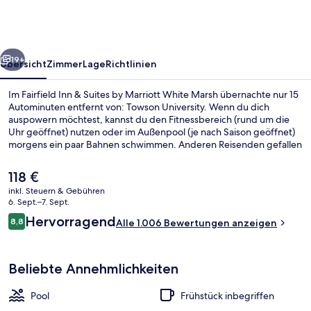
Suites
by
Marriott
rück
Weiter
White
19+
Übersicht
Zimmer
Lage
Richtlinien
Marsh
Im Fairfield Inn & Suites by Marriott White Marsh übernachte nur 15
Autominuten entfernt von: Towson University. Wenn du dich
auspowern möchtest, kannst du den Fitnessbereich (rund um die
Uhr geöffnet) nutzen oder im Außenpool (je nach Saison geöffnet)
morgens ein paar Bahnen schwimmen. Anderen Reisenden gefallen
das hilfsbereite Personal und das Frühstück sehr gut.
Der
118 €
aktuelle
inkl. Steuern & Gebühren
Preis
6. Sept.–7. Sept.
Rezeption
beträgt
Bewertungen
Hervorragend
8,8
Alle 1.006 Bewertungen anzeigen
118 €.
8,8 von 10.
Beliebte Annehmlichkeiten
Pool
Frühstück inbegriffen