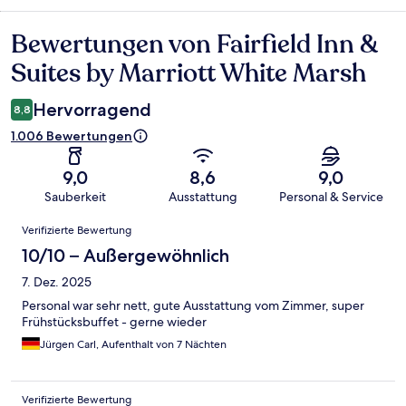
Bewertungen von Fairfield Inn &
Bewertungen
Suites by Marriott White Marsh
Hervorragend
8,8
1.006 Bewertungen
9,0
8,6
9,0
Sauberkeit
Ausstattung
Personal & Service
Bewertungen
Verifizierte Bewertung
10/10 – Außergewöhnlich
7. Dez. 2025
Personal war sehr nett, gute Ausstattung vom Zimmer, super
Frühstücksbuffet - gerne wieder
Jürgen Carl, Aufenthalt von 7 Nächten
Verifizierte Bewertung