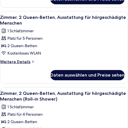
Zimmer,
2 Queen-
Betten
Alle
Ein Hotelzimmer mit zwei Betten, eine
3
Zimmer, 2 Queen-Betten, Ausstattung für hörgeschädigte
Fotos
Menschen
für
1 Schlafzimmer
Zimmer,
Platz für 5 Personen
2 Queen-
2 Queen-Betten
Betten,
Ausstattung
Kostenloses WLAN
für
Weitere
Weitere Details
hörgeschädigte
Details
für
Menschen
Daten auswählen und Preise sehen
Zimmer,
anzeigen
2 Queen-
Betten,
Alle
Ein Hotelzimmer mit zwei Betten, eine
3
Ausstattung
Zimmer, 2 Queen-Betten, Ausstattung für hörgeschädigte
Fotos
für
Menschen (Roll-in Shower)
hörgeschädigte
für
1 Schlafzimmer
Menschen
Zimmer,
Platz für 4 Personen
2 Queen-
2 Queen-Betten
Betten,