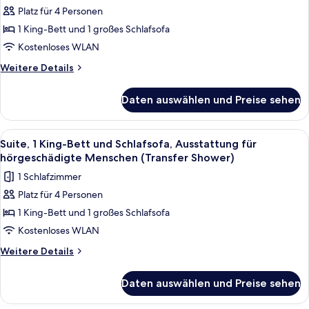
Suite,
Platz für 4 Personen
1 King-
1 King-Bett und 1 großes Schlafsofa
Bett
und
Kostenloses WLAN
Schlafsofa,
Weitere
Weitere Details
Ausstattung
Details
für
für
Daten auswählen und Preise sehen
Suite,
hörgeschädigte
1 King-
Menschen
Bett
Alle
Ein Hotelzimmer mit einem großen Bet
3
anzeigen
und
Suite, 1 King-Bett und Schlafsofa, Ausstattung für
Fotos
Schlafsofa,
hörgeschädigte Menschen (Transfer Shower)
Ausstattung
für
1 Schlafzimmer
für
Suite,
hörgeschädigte
Platz für 4 Personen
1 King-
Menschen
1 King-Bett und 1 großes Schlafsofa
Bett
und
Kostenloses WLAN
Schlafsofa,
Weitere
Weitere Details
Ausstattung
Details
für
für
Daten auswählen und Preise sehen
Suite,
hörgeschädigte
1 King-