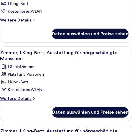
1 King-
1 King-Bett
Bett,
Kostenloses WLAN
rollstuhlgeeignete
Weitere
Weitere Details
Dusche
Details
anzeigen
für
Daten auswählen und Preise sehen
Zimmer,
1 King-
Bett,
Alle
Ein Hotelzimmer mit einem großen Bet
3
rollstuhlgeeignete
Zimmer, 1 King-Bett, Ausstattung für hörgeschädigte
Fotos
Dusche
Menschen
für
1 Schlafzimmer
Zimmer,
Platz für 3 Personen
1 King-
1 King-Bett
Bett,
Ausstattung
Kostenloses WLAN
für
Weitere
Weitere Details
hörgeschädigte
Details
für
Menschen
Daten auswählen und Preise sehen
Zimmer,
anzeigen
1 King-
Bett,
Alle
Ein Hotelzimmer mit einem großen Bet
3
Ausstattung
Zimmer, 1 King-Bett, Ausstattung für hörgeschädigte