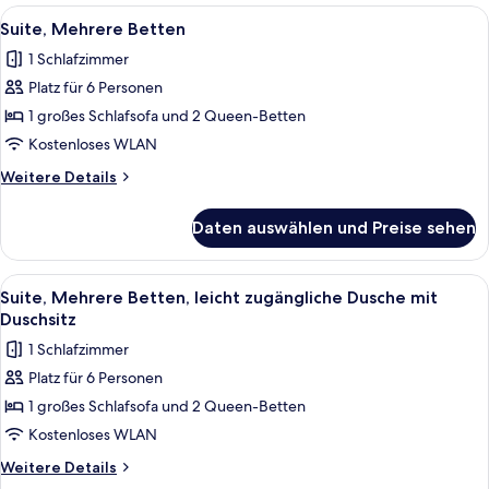
Menschen
Bett
Alle
Ein Hotelzimmer mit zwei Betten, eine
3
(Transfer
und
Suite, Mehrere Betten
Fotos
Schlafsofa,
Shower)
1 Schlafzimmer
Ausstattung
für
anzeigen
für
Platz für 6 Personen
Suite,
hörgeschädigte
Mehrere
1 großes Schlafsofa und 2 Queen-Betten
Menschen
Betten
(Transfer
Kostenloses WLAN
Shower)
anzeigen
Weitere
Weitere Details
Details
für
Daten auswählen und Preise sehen
Suite,
Mehrere
Betten
Alle
Ein Hotelzimmer mit zwei Betten, eine
3
Suite, Mehrere Betten, leicht zugängliche Dusche mit
Fotos
Duschsitz
für
1 Schlafzimmer
Suite,
Platz für 6 Personen
Mehrere
1 großes Schlafsofa und 2 Queen-Betten
Betten,
leicht
Kostenloses WLAN
zugängliche
Weitere
Weitere Details
Dusche
Details