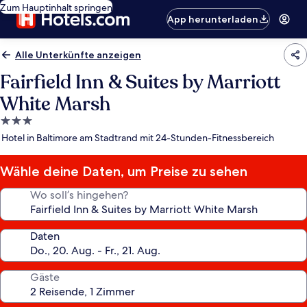
Zum Hauptinhalt springen
App herunterladen
Alle Unterkünfte anzeigen
Fairfield Inn & Suites by Marriott
White Marsh
3.0-
Sterne-
Hotel in Baltimore am Stadtrand mit 24-Stunden-Fitnessbereich
Unterkunft
Wähle deine Daten, um Preise zu sehen
Wo soll’s hingehen?
Daten
Gäste