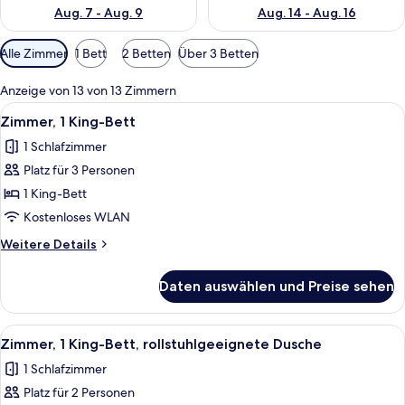
Aug. 7 - Aug. 9
Aug. 14 - Aug. 16
Verfügbare
Alle Zimmer
1 Bett
2 Betten
Über 3 Betten
Filter
für
Anzeige von 13 von 13 Zimmern
Zimmer
Alle
Ein Hotelzimmer mit einem großen Bet
3
Zimmer, 1 King-Bett
Fotos
1 Schlafzimmer
für
Platz für 3 Personen
Zimmer,
1 King-
1 King-Bett
Bett
Kostenloses WLAN
anzeigen
Weitere
Weitere Details
Details
für
Daten auswählen und Preise sehen
Zimmer,
1 King-
Bett
Alle
Ein Hotelzimmer mit einem großen Bet
3
Zimmer, 1 King-Bett, rollstuhlgeeignete Dusche
Fotos
1 Schlafzimmer
für
Platz für 2 Personen
Zimmer,