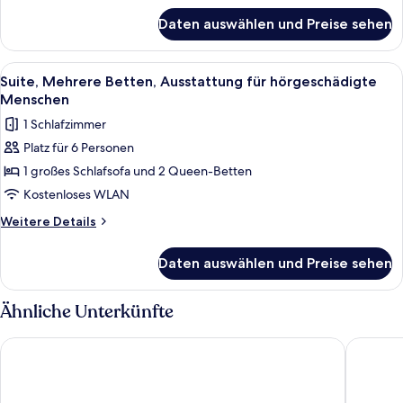
für
mit
Daten auswählen und Preise sehen
Suite,
Duschsitz
Mehrere
anzeigen
Betten,
Alle
Ein Hotelzimmer mit zwei Betten, eine
3
leicht
Suite, Mehrere Betten, Ausstattung für hörgeschädigte
Fotos
zugängliche
Menschen
Dusche
für
1 Schlafzimmer
mit
Suite,
Duschsitz
Platz für 6 Personen
Mehrere
1 großes Schlafsofa und 2 Queen-Betten
Betten,
Ausstattung
Kostenloses WLAN
für
Weitere
Weitere Details
hörgeschädigte
Details
für
Menschen
Daten auswählen und Preise sehen
Suite,
anzeigen
Mehrere
Betten,
Ähnliche Unterkünfte
Ausstattung
für
Hilton Garden Inn Baltimore/White Marsh
Hampton
hörgeschädigte
Menschen