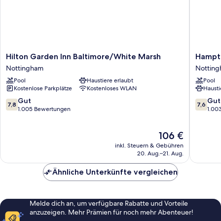
Hilton
Hampto
Hilton Garden Inn Baltimore/White Marsh
Hampto
Garden
Inn
Nottingham
Nottin
Inn
Baltimo
Pool
Haustiere erlaubt
Pool
Baltimore/White
Marsh
Kostenlose Parkplätze
Kostenloses WLAN
Hausti
Marsh
Nottin
Nottingham
7.8
7.6
Gut
Gut
7,8
7,6
von
von
1.005 Bewertungen
1.00
10,
10,
Gut,
Gut,
Der
106 €
1.005
1.003
Preis
Bewertungen
Bewert
inkl. Steuern & Gebühren
beträgt
20. Aug.–21. Aug.
106 €
Ähnliche Unterkünfte vergleichen
Melde dich an, um verfügbare Rabatte und Vorteile
anzuzeigen. Mehr Prämien für noch mehr Abenteuer!