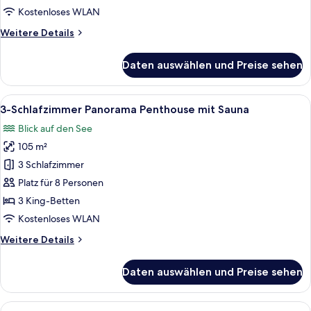
mit
Kostenloses WLAN
Sauna
Weitere
Weitere Details
anzeigen
Details
für
Daten auswählen und Preise sehen
2-
Schlafzimmer
Panorama
Alle
Ein Balkon mit Tisch, Stühlen, einer Si
12
Suite
3-Schlafzimmer Panorama Penthouse mit Sauna
Fotos
mit
Blick auf den See
Sauna
für
105 m²
3-
Schlafzimmer
3 Schlafzimmer
Panorama
Platz für 8 Personen
Penthouse
3 King-Betten
mit
Kostenloses WLAN
Sauna
Weitere
Weitere Details
anzeigen
Details
für
Daten auswählen und Preise sehen
3-
Schlafzimmer
Panorama
Alle
Ein Balkon mit Tisch und Stühlen mit B