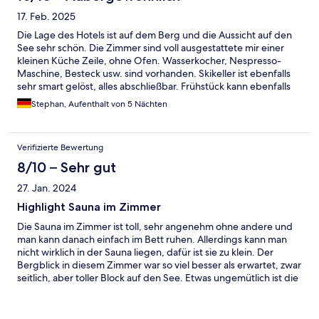
17. Feb. 2025
Die Lage des Hotels ist auf dem Berg und die Aussicht auf den
See sehr schön. Die Zimmer sind voll ausgestattete mir einer
kleinen Küche Zeile, ohne Ofen. Wasserkocher, Nespresso-
Maschine, Besteck usw. sind vorhanden. Skikeller ist ebenfalls
sehr smart gelöst, alles abschließbar. Frühstück kann ebenfalls
mit gebucht werden. Die Zimmeraufteilung ist komfortabel,
Stephan, Aufenthalt von 5 Nächten
WLAN etc. ist vorhanden. Rundum alles sehr gut . Der Shuttle-
Service funktioniert einwandfrei. Das Personal ist sehr freundlich
und unterstützt bei allen Fragen und Belangen.
Verifizierte Bewertung
8/10 – Sehr gut
27. Jan. 2024
Highlight Sauna im Zimmer
Die Sauna im Zimmer ist toll, sehr angenehm ohne andere und
man kann danach einfach im Bett ruhen. Allerdings kann man
nicht wirklich in der Sauna liegen, dafür ist sie zu klein. Der
Bergblick in diesem Zimmer war so viel besser als erwartet, zwar
seitlich, aber toller Block auf den See. Etwas ungemütlich ist die
zeitliche Einschränkung beim Frühstück (1 Stunde), die man
noch vorher angehen muss. Dadurch ist ausschlafen ohne
Wecker nur beim letzten Slot von 9-10 drin. Ist man dann früher