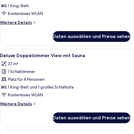
mit
1 King-Bett
Sauna
Kostenloses WLAN
anzeigen
Weitere
Weitere Details
Details
für
Daten auswählen und Preise sehen
Superior
Doppelzimmer
View
Alle
Ein modernes Hotelzimmer mit Bett, Sc
5
mit
Deluxe Doppelzimmer View mit Sauna
Fotos
Sauna
37 m²
für
1 Schlafzimmer
Deluxe
Doppelzimmer
Platz für 4 Personen
View
1 King-Bett und 1 großes Schlafsofa
mit
Kostenloses WLAN
Sauna
Weitere
Weitere Details
anzeigen
Details
für
Daten auswählen und Preise sehen
Deluxe
Doppelzimmer
View
Alle
Ein modernes Hotelzimmer mit einem gr