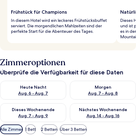
Frühstück für Champions
Natürl
In diesem Hotel wird ein leckeres Frühstücksbuffet
Dieses H
serviert. Die morgendlichen Mahlzeiten sind der
und ist 
perfekte Start für die Abenteuer des Tages.
es in d
Mountai
Zimmeroptionen
Überprüfe die Verfügbarkeit für diese Daten
Überprüfe die Verfügbarkeit für heute Nacht, Aug. 6 - Aug. 7.
Überprüfe die Verfügbarkeit f
Heute Nacht
Morgen
Aug. 6 - Aug. 7
Aug. 7 - Aug. 8
Überprüfe die Verfügbarkeit für dieses Wochenende, Aug. 7 - 
Überprüfe die Verfügbarkeit f
Dieses Wochenende
Nächstes Wochenende
Aug. 7 - Aug. 9
Aug. 14 - Aug. 16
Verfügbare
Alle Zimmer
1 Bett
2 Betten
Über 3 Betten
Filter