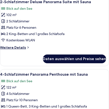
8
Penthouse
2-Schlafzimmer Deluxe Panorama Suite mit Sauna
Fotos
mit
Blick auf den See
Sauna
für
102 m²
2-
Schlafzimmer
2 Schlafzimmer
Deluxe
Platz für 6 Personen
Panorama
2 King-Betten und 1 großes Schlafsofa
Suite
Kostenloses WLAN
mit
Weitere
Weitere Details
Sauna
Details
anzeigen
für
Daten auswählen und Preise sehen
2-
Schlafzimmer
Deluxe
Alle
Ein modernes Hotelzimmer mit großem 
25
Panorama
4-Schlafzimmer Panorama Penthouse mit Sauna
Fotos
Suite
Blick auf den See
mit
für
Sauna
122 m²
4-
Schlafzimmer
4 Schlafzimmer
Panorama
Platz für 10 Personen
Penthouse
1 Queen-Bett, 3 King-Betten und 1 großes Schlafsofa