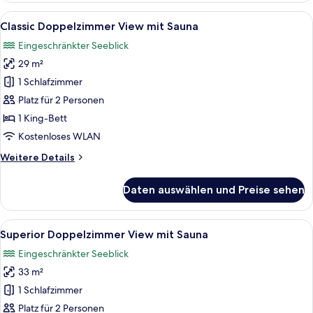
Sauna
Alle
Ein modernes Hotelzimmer mit Bett, 
6
Classic Doppelzimmer View mit Sauna
Fotos
Eingeschränkter Seeblick
für
29 m²
Classic
Doppelzimmer
1 Schlafzimmer
View
Platz für 2 Personen
mit
1 King-Bett
Sauna
Kostenloses WLAN
anzeigen
Weitere
Weitere Details
Details
für
Daten auswählen und Preise sehen
Classic
Doppelzimmer
View
Alle
Ein Hotelzimmer mit einem großen Be
5
mit
Superior Doppelzimmer View mit Sauna
Fotos
Sauna
Eingeschränkter Seeblick
für
33 m²
Superior
Doppelzimmer
1 Schlafzimmer
View
Platz für 2 Personen