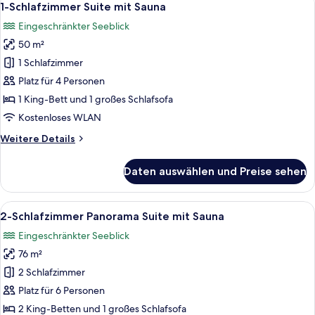
7
mit
1-Schlafzimmer Suite mit Sauna
Fotos
Sauna
Eingeschränkter Seeblick
für
50 m²
1-
Schlafzimmer
1 Schlafzimmer
Suite
Platz für 4 Personen
mit
1 King-Bett und 1 großes Schlafsofa
Sauna
Kostenloses WLAN
anzeigen
Weitere
Weitere Details
Details
für
Daten auswählen und Preise sehen
1-
Schlafzimmer
Suite
Alle
Ein Balkon mit Tisch und Stühlen, der 
8
mit
2-Schlafzimmer Panorama Suite mit Sauna
Fotos
Sauna
Eingeschränkter Seeblick
für
76 m²
2-
Schlafzimmer
2 Schlafzimmer
Panorama
Platz für 6 Personen
Suite
2 King-Betten und 1 großes Schlafsofa