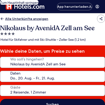
Zum Hauptinhalt springen
App herunterladen
Alle Unterkünfte anzeigen
Nikolaus by AvenidA Zell am See
4.0-
Sterne-
Hotel für Skifahrer und mit Ski-Shuttle – Zeller See (1,2 km)
Unterkunft
Wähle deine Daten, um Preise zu sehen
Wo soll’s hingehen?
Daten
Gäste
Suchen