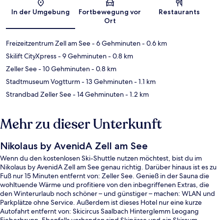
Karte
In der Umgebung
Fortbewegung vor
Restaurants
Ort
Freizeitzentrum Zell am See
- 6 Gehminuten
- 0.6 km
Skilift CityXpress
- 9 Gehminuten
- 0.8 km
Zeller See
- 10 Gehminuten
- 0.8 km
Stadtmuseum Vogtturm
- 13 Gehminuten
- 1.1 km
Strandbad Zeller See
- 14 Gehminuten
- 1.2 km
Mehr zu dieser Unterkunft
Nikolaus by AvenidA Zell am See
Wenn du den kostenlosen Ski-Shuttle nutzen möchtest, bist du im
Nikolaus by AvenidA Zell am See genau richtig. Darüber hinaus ist es zu
Fuß nur 15 Minuten entfernt von: Zeller See. Genieß in der Sauna die
wohltuende Wärme und profitiere von den inbegriffenen Extras, die
den Winterurlaub noch schöner – und günstiger – machen: WLAN und
Parkplätze ohne Service. Außerdem ist dieses Hotel nur eine kurze
Autofahrt entfernt von: Skicircus Saalbach Hinterglemm Leogang
Fieberbrunn. Ebenfalls vorhanden sind Skipässe und ein Skiraum.