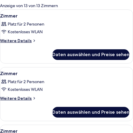
für
Anzeige von 13 von 13 Zimmern
Zimmer
Alle
Ein modernes Hotelzimmer mit einem g
7
Zimmer
Fotos
Platz für 2 Personen
für
Kostenloses WLAN
Zimmer
anzeigen
Weitere
Weitere Details
Details
für
Daten auswählen und Preise sehen
Zimmer
Alle
Ein modernes Hotelzimmer mit Bett, 
7
Zimmer
Fotos
Platz für 2 Personen
für
Kostenloses WLAN
Zimmer
anzeigen
Weitere
Weitere Details
Details
für
Daten auswählen und Preise sehen
Zimmer
Alle
Ein Hotelzimmer mit einem großen Bet
7
Zimmer