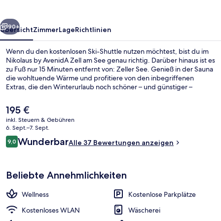
am
See
rück
Weiter
90+
Übersicht
Zimmer
Lage
Richtlinien
Wenn du den kostenlosen Ski-Shuttle nutzen möchtest, bist du im
Nikolaus by AvenidA Zell am See genau richtig. Darüber hinaus ist es
zu Fuß nur 15 Minuten entfernt von: Zeller See. Genieß in der Sauna
die wohltuende Wärme und profitiere von den inbegriffenen
Extras, die den Winterurlaub noch schöner – und günstiger –
machen: WLAN und Parkplätze ohne Service. Außerdem ist dieses
Hotel nur eine kurze Autofahrt entfernt von: Skicircus Saalbach
Der
195 €
Hinterglemm Leogang Fieberbrunn. Ebenfalls vorhanden sind
aktuelle
inkl. Steuern & Gebühren
Skipässe und ein Skiraum.
Preis
6. Sept.–7. Sept.
Fassade der Unterkunft
beträgt
Bewertungen
Wunderbar
9,0
Alle 37 Bewertungen anzeigen
195 €.
9,0 von 10.
Beliebte Annehmlichkeiten
Wellness
Kostenlose Parkplätze
Kostenloses WLAN
Wäscherei