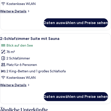
mit
Kostenloses WLAN
Sauna
Weitere
Weitere Details
anzeigen
Details
für
Daten auswählen und Preise sehen
4-
Schlafzimmer
Panorama
Alle
Eine moderne Küche mit Essbereich, e
8
Penthouse
2-Schlafzimmer Suite mit Sauna
Fotos
mit
Blick auf den See
Sauna
für
76 m²
2-
Schlafzimmer
2 Schlafzimmer
Suite
Platz für 6 Personen
mit
2 King-Betten und 1 großes Schlafsofa
Sauna
Kostenloses WLAN
anzeigen
Weitere
Weitere Details
Details
für
Daten auswählen und Preise sehen
2-
Schlafzimmer
Suite
Ähnliche Unterkünfte