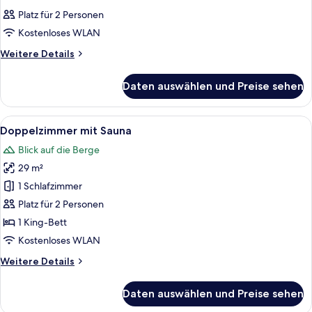
Fotos
Platz für 2 Personen
für
Kostenloses WLAN
Zimmer
anzeigen
Weitere
Weitere Details
Details
für
Daten auswählen und Preise sehen
Zimmer
Alle
Ein modernes Hotelzimmer mit einem 
5
Doppelzimmer mit Sauna
Fotos
Blick auf die Berge
für
29 m²
Doppelzimmer
mit
1 Schlafzimmer
Sauna
Platz für 2 Personen
anzeigen
1 King-Bett
Kostenloses WLAN
Weitere
Weitere Details
Details
für
Daten auswählen und Preise sehen
Doppelzimmer
mit