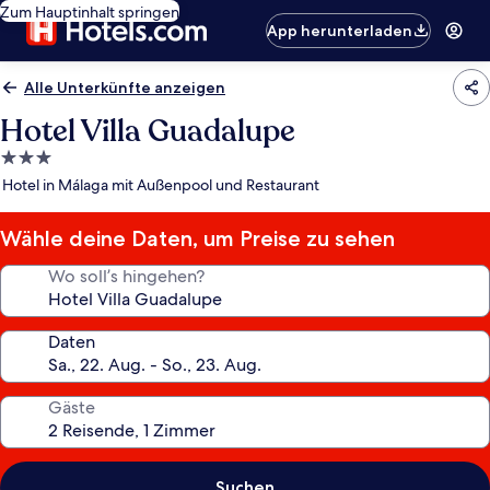
Zum Hauptinhalt springen
App herunterladen
Alle Unterkünfte anzeigen
Hotel Villa Guadalupe
3.0-
Sterne-
Hotel in Málaga mit Außenpool und Restaurant
Unterkunft
Wähle deine Daten, um Preise zu sehen
Wo soll’s hingehen?
Daten
Gäste
Suchen