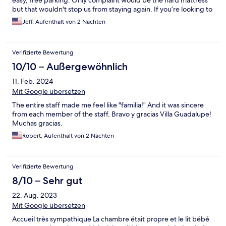
easy, free parking. Only complaint would be the hard mattress
but that wouldn't stop us from staying again. If you’re looking to
get out if the city for day trips this is a great option.
Jeff, Aufenthalt von 2 Nächten
Verifizierte Bewertung
10/10 – Außergewöhnlich
11. Feb. 2024
Mit Google übersetzen
The entire staff made me feel like "familia!" And it was sincere
from each member of the staff. Bravo y gracias Villa Guadalupe!
Muchas gracias.
Robert, Aufenthalt von 2 Nächten
Verifizierte Bewertung
8/10 – Sehr gut
22. Aug. 2023
Mit Google übersetzen
Accueil très sympathique La chambre était propre et le lit bébé