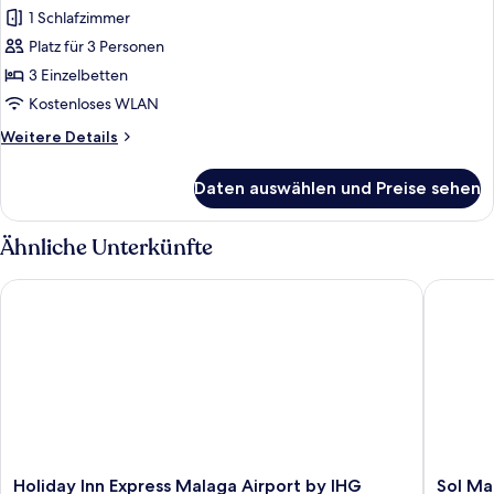
anzeigen
1 Schlafzimmer
Platz für 3 Personen
3 Einzelbetten
Kostenloses WLAN
Weitere
Weitere Details
Details
für
Daten auswählen und Preise sehen
Dreibettzimmer
Ähnliche Unterkünfte
Holiday Inn Express Malaga Airport by IHG
Sol Mal
Holiday
Sol
Holiday Inn Express Malaga Airport by IHG
Sol Ma