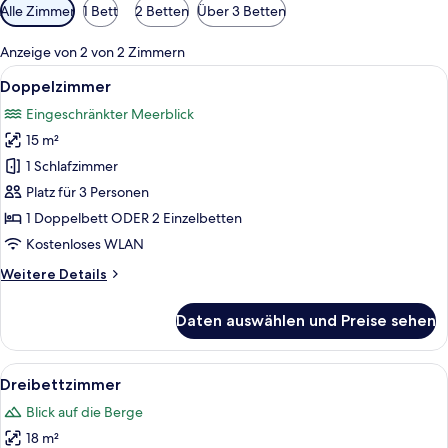
Verfügbare
Alle Zimmer
1 Bett
2 Betten
Über 3 Betten
Filter
für
Anzeige von 2 von 2 Zimmern
Zimmer
Alle
Ein Hotelzimmer mit zwei Betten, eine
5
Doppelzimmer
Fotos
Eingeschränkter Meerblick
für
15 m²
Doppelzimmer
anzeigen
1 Schlafzimmer
Platz für 3 Personen
1 Doppelbett ODER 2 Einzelbetten
Kostenloses WLAN
Weitere
Weitere Details
Details
für
Daten auswählen und Preise sehen
Doppelzimmer
Alle
Ein Hotelzimmer mit zwei Betten, einem
4
Dreibettzimmer
Fotos
Blick auf die Berge
für
18 m²
Dreibettzimmer