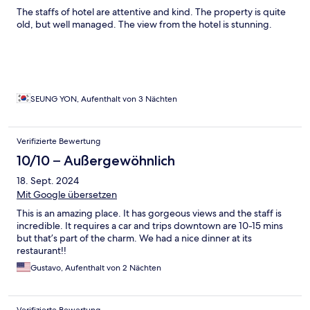
The staffs of hotel are attentive and kind. The property is quite
old, but well managed. The view from the hotel is stunning.
SEUNG YON, Aufenthalt von 3 Nächten
Verifizierte Bewertung
10/10 – Außergewöhnlich
18. Sept. 2024
Mit Google übersetzen
This is an amazing place. It has gorgeous views and the staff is
incredible. It requires a car and trips downtown are 10-15 mins
but that’s part of the charm. We had a nice dinner at its
restaurant!!
Gustavo, Aufenthalt von 2 Nächten