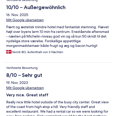
Verifizierte Bewertung
10/10 – Außergewöhnlich
16. Nov. 2025
Mit Google übersetzen
Pænt og æstetisk mindre hotel med fantastisk stemning. Hævet
højt over byens larm 10 min fra centrum. Enestående aftensmad
- næsten på Michelin-niveau god vin og så kun 50 skridt til det
nydelige store værelse. Forskellige appetitlige
morgenmadstemaer både frugt og æg og bacon hurtigt
serveret med frisklavet varm kaffe og appelsinjuice - gratis vand
Henrik BO, Aufenthalt von 3 Nächten
og kaffe i lobbyen og altid et venligt smil og en
overstrømmende hjælpsomhed fra hotellets vært. Henrik og
Charlotte Jenvall Denmark
Verifizierte Bewertung
8/10 – Sehr gut
19. Nov. 2023
Mit Google übersetzen
Very nice. Great staff
Really nice little hotel outside of the busy city center. Great view
of the coast from high atop a hill. Very friendly staff and
excellent restaurant. We had a rental car so we were looking for