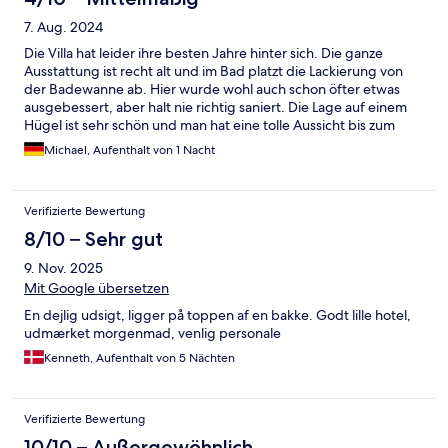
7. Aug. 2024
Die Villa hat leider ihre besten Jahre hinter sich. Die ganze
Ausstattung ist recht alt und im Bad platzt die Lackierung von
der Badewanne ab. Hier wurde wohl auch schon öfter etwas
ausgebessert, aber halt nie richtig saniert. Die Lage auf einem
Hügel ist sehr schön und man hat eine tolle Aussicht bis zum
Meer. Das Restaurant im Hotel ist top und wir haben dort sehr
Michael, Aufenthalt von 1 Nacht
gut gegessen.
Verifizierte Bewertung
8/10 – Sehr gut
9. Nov. 2025
Mit Google übersetzen
En dejlig udsigt, ligger på toppen af en bakke. Godt lille hotel,
udmærket morgenmad, venlig personale
Kenneth, Aufenthalt von 5 Nächten
Verifizierte Bewertung
10/10 – Außergewöhnlich