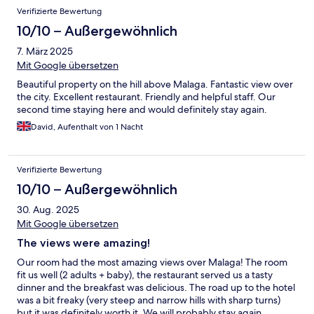
Verifizierte Bewertung
10/10 – Außergewöhnlich
7. März 2025
Mit Google übersetzen
Beautiful property on the hill above Malaga. Fantastic view over
the city. Excellent restaurant. Friendly and helpful staff. Our
second time staying here and would definitely stay again.
David, Aufenthalt von 1 Nacht
Verifizierte Bewertung
10/10 – Außergewöhnlich
30. Aug. 2025
Mit Google übersetzen
The views were amazing!
Our room had the most amazing views over Malaga! The room
fit us well (2 adults + baby), the restaurant served us a tasty
dinner and the breakfast was delicious. The road up to the hotel
was a bit freaky (very steep and narrow hills with sharp turns)
but it was definitely worth it. We will probably stay again.