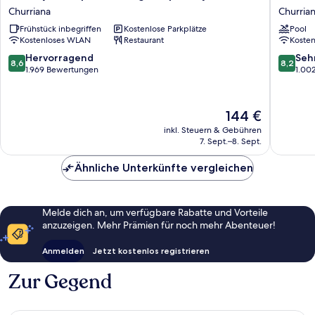
Inn
Malaga
Churriana
Churria
Express
Guadal
Frühstück inbegriffen
Kostenlose Parkplätze
Pool
Malaga
Churria
Kostenloses WLAN
Restaurant
Koste
Airport
by
8.6
8.2
Hervorragend
Seh
8,6
8,2
IHG
von
von
1.969 Bewertungen
1.00
Churriana
10,
10,
Hervorragend,
Sehr
1.969
gut,
Der
144 €
Bewertungen
1.002
Preis
inkl. Steuern & Gebühren
Bewert
beträgt
7. Sept.–8. Sept.
144 €
Ähnliche Unterkünfte vergleichen
Melde dich an, um verfügbare Rabatte und Vorteile
anzuzeigen. Mehr Prämien für noch mehr Abenteuer!
Anmelden
Jetzt kostenlos registrieren
Zur Gegend