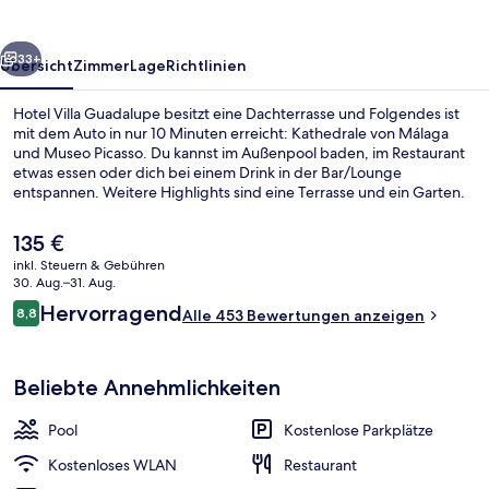
rück
Weiter
33+
Übersicht
Zimmer
Lage
Richtlinien
Hotel Villa Guadalupe besitzt eine Dachterrasse und Folgendes ist
mit dem Auto in nur 10 Minuten erreicht: Kathedrale von Málaga
und Museo Picasso. Du kannst im Außenpool baden, im Restaurant
etwas essen oder dich bei einem Drink in der Bar/Lounge
entspannen. Weitere Highlights sind eine Terrasse und ein Garten.
Der
135 €
aktuelle
inkl. Steuern & Gebühren
Preis
30. Aug.–31. Aug.
Ansicht von oben
beträgt
Bewertungen
Hervorragend
8,8
Alle 453 Bewertungen anzeigen
135 €.
8,8 von 10.
Beliebte Annehmlichkeiten
Pool
Kostenlose Parkplätze
Kostenloses WLAN
Restaurant