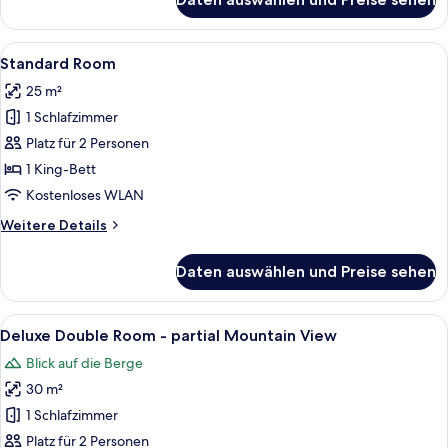
Luxury
Suite
Alle
Ein Hotelzimmer mit einem großen Bet
2
Standard Room
Fotos
25 m²
für
1 Schlafzimmer
Standard
Room
Platz für 2 Personen
anzeigen
1 King-Bett
Kostenloses WLAN
Weitere
Weitere Details
Details
für
Daten auswählen und Preise sehen
Standard
Room
Alle
Ein Schlafzimmer mit Holzwänden, ein
1
Deluxe Double Room - partial Mountain View
Fotos
Blick auf die Berge
für
30 m²
Deluxe
Double
1 Schlafzimmer
Room
Platz für 2 Personen