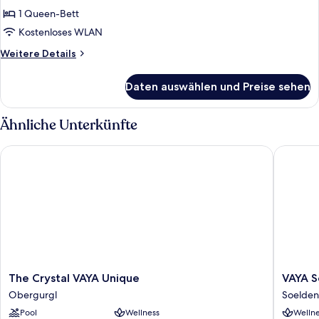
-
1 Queen-Bett
partial
Kostenloses WLAN
Mountain
Weitere
Weitere Details
View
Details
anzeigen
für
Daten auswählen und Preise sehen
Deluxe
Double
Room
Ähnliche Unterkünfte
-
partial
The Crystal VAYA Unique
VAYA Sö
Mountain
View
The
VAYA
The Crystal VAYA Unique
VAYA S
Crystal
Sölden
Obergurgl
Soelden
VAYA
Soelden
Pool
Wellness
Wellne
Unique