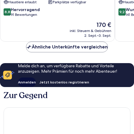
Haustiere erlaubt
Parkplätze verfügbar
Hausti
Obergurgl
8.8
9.2
Hervorragend
Wun
8,8
9,2
von
von
91 Bewertungen
141 
10,
10,
Der
170 €
Hervorragend,
Wunder
Preis
91
141
inkl. Steuern & Gebühren
beträgt
2. Sept.–3. Sept.
Bewertungen
Bewert
170 €
Ähnliche Unterkünfte vergleichen
Melde dich an, um verfügbare Rabatte und Vorteile
anzuzeigen. Mehr Prämien für noch mehr Abenteuer!
Anmelden
Jetzt kostenlos registrieren
Zur Gegend