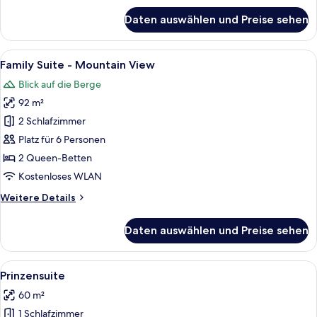
für
Daten auswählen und Preise sehen
Fuerstensuite
-
Mountain
Alle
Ein gemütliches Wohnzimmer mit Kami
6
View
Family Suite - Mountain View
Fotos
Blick auf die Berge
für
92 m²
Family
Suite
2 Schlafzimmer
-
Platz für 6 Personen
Mountain
2 Queen-Betten
View
Kostenloses WLAN
anzeigen
Weitere
Weitere Details
Details
für
Daten auswählen und Preise sehen
Family
Suite
-
Alle
Ein Schlafzimmer mit Bett, Nachttisc
6
Mountain
Prinzensuite
Fotos
View
60 m²
für
1 Schlafzimmer
Prinzensuite