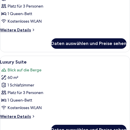
anzeigen
Platz für 3 Personen
1 Queen-Bett
Kostenloses WLAN
Weitere
Weitere Details
Details
für
Daten auswählen und Preise sehen
Prinzensuite
Alle
Ein Schlafzimmer mit einem großen Be
8
Luxury Suite
Fotos
Blick auf die Berge
für
60 m²
Luxury
Suite
1 Schlafzimmer
anzeigen
Platz für 3 Personen
1 Queen-Bett
Kostenloses WLAN
Weitere
Weitere Details
Details
für
Daten auswählen und Preise sehen