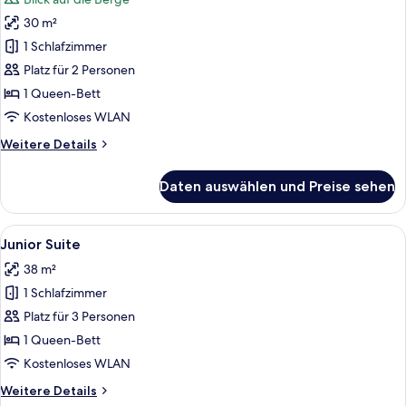
für
30 m²
Deluxe
Double
1 Schlafzimmer
Room
Platz für 2 Personen
-
1 Queen-Bett
Mountain
Kostenloses WLAN
View
Weitere
Weitere Details
anzeigen
Details
für
Daten auswählen und Preise sehen
Deluxe
Double
Room
Alle
Ein gemütlicher Raum mit Holzbalkende
6
-
Junior Suite
Fotos
Mountain
38 m²
View
für
1 Schlafzimmer
Junior
Suite
Platz für 3 Personen
anzeigen
1 Queen-Bett
Kostenloses WLAN
Weitere
Weitere Details
Details