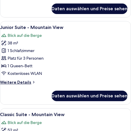
für
Daten auswählen und Preise sehen
Junior
Suite
Alle
Ein Schlafzimmer mit Bett, Holz-Kopft
6
Junior Suite - Mountain View
Fotos
Blick auf die Berge
für
38 m²
Junior
Suite
1 Schlafzimmer
-
Platz für 3 Personen
Mountain
1 Queen-Bett
View
Kostenloses WLAN
anzeigen
Weitere
Weitere Details
Details
für
Daten auswählen und Preise sehen
Junior
Suite
-
Alle
Ein gemütliches Wohnzimmer mit Kami
5
Mountain
Classic Suite - Mountain View
Fotos
View
Blick auf die Berge
für
52 m²