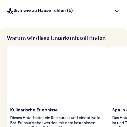
Sich wie zu Hause fühlen
(6)
Warum wir diese Unterkunft toll finden
Kulinarische Erlebnisse
Spa in
Dieses Hotel bietet ein Restaurant und eine stilvolle
Das Hote
Bar. Frühaufsteher werden mit dem kostenlosen
ist und 