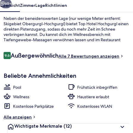
65+
Übersicht
Zimmer
Lage
Richtlinien
Neben der beneidenswerten Lage (nur wenige Meter entfernt:
Skigebiet Obergurgl-Hochgurgl) bietet Top Hotel Hochgurgl einen
direkten Pistenzugang, sodass du noch mehr Zeit im Schnee
verbringen kannst. Du kannst dich im Wellnessbereich mit
Tiefengewebe-Massagen verwöhnen lassen und im Restaurant
etwas essen. Als weitere Highlights bietet dieses Hotel im
luxuriösen Stil einen Innenpool, einen Außenpool und eine
Bewertungen
Außergewöhnlich
Loungebar. Wintersportler können sich auf einen Ski-Shuttle freuen
9,6
Alle 7 Bewertungen anzeigen
9,6 von 10.
und profitieren zudem von einem Skiraum.
Hochwertige Bettwaren, Minibar, Zim
Beliebte Annehmlichkeiten
Pool
Frühstück inbegriffen
Wellness
Haustiere erlaubt
Kostenlose Parkplätze
Kostenloses WLAN
Alle anzeigen
Wichtigste Merkmale
(12)