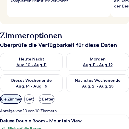
kompletten Frühstück verwöhnt.
ein Dam
den Ber
Zimmeroptionen
Überprüfe die Verfügbarkeit für diese Daten
Überprüfe die Verfügbarkeit für heute Nacht, Aug. 10 - Aug. 11
Überprüfe die Verfügbarkeit fü
Heute Nacht
Morgen
Aug. 10 - Aug. 11
Aug. 11 - Aug. 12
Überprüfe die Verfügbarkeit für dieses Wochenende, Aug. 14 -
Überprüfe die Verfügbarkeit f
Dieses Wochenende
Nächstes Wochenende
Aug. 14 - Aug. 16
Aug. 21 - Aug. 23
Verfügbare
Alle Zimmer
1 Bett
2 Betten
Filter
für
Anzeige von 10 von 10 Zimmern
Zimmer
Alle
Ein Hotelzimmer mit Bett, Schreibtisc
5
Deluxe Double Room - Mountain View
Fotos
Blick auf die Berge