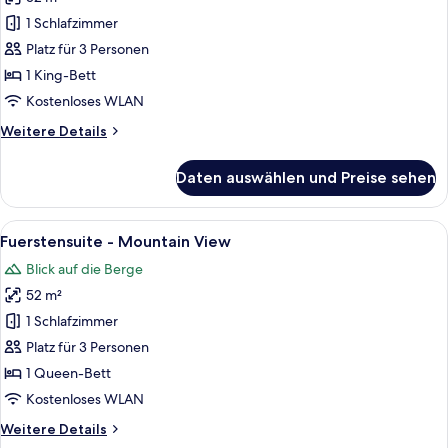
Classic
Suite
1 Schlafzimmer
-
Platz für 3 Personen
Mountain
1 King-Bett
View
Kostenloses WLAN
anzeigen
Weitere
Weitere Details
Details
für
Daten auswählen und Preise sehen
Classic
Suite
-
Alle
Ein Schlafzimmer mit Holzwänden, ein
4
Mountain
Fuerstensuite - Mountain View
Fotos
View
Blick auf die Berge
für
52 m²
Fuerstensuite
-
1 Schlafzimmer
Mountain
Platz für 3 Personen
View
1 Queen-Bett
anzeigen
Kostenloses WLAN
Weitere
Weitere Details
Details