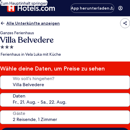
Zum Hauptinhalt springen
App herunterladen
Alle Unterkünfte anzeigen
Ganzes Ferienhaus
Villa Belvedere
3.0-
Sterne-
Ferienhaus in Vela Luka mit Küche
Unterkunft
Wähle deine Daten, um Preise zu sehen
Wo soll’s hingehen?
Daten
Gäste