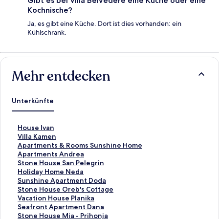
Gibt es bei Villa Belvedere eine Küche oder eine
Kochnische?
Ja, es gibt eine Küche. Dort ist dies vorhanden: ein
Kühlschrank.
Mehr entdecken
Unterkünfte
L
House Ivan
i
L
Villa Kamen
n
i
L
Apartments & Rooms Sunshine Home
k
n
i
L
Apartments Andrea
,
k
n
i
L
Stone House San Pelegrin
d
,
k
n
i
L
Holiday Home Neda
e
d
,
k
n
i
L
Sunshine Apartment Doda
r
e
d
,
k
n
i
L
Stone House Oreb's Cottage
d
r
e
d
,
k
n
i
L
Vacation House Planika
i
d
r
e
d
,
k
n
i
L
Seafront Apartment Dana
e
i
d
r
e
d
,
k
n
i
L
Stone House Mia - Prihonja