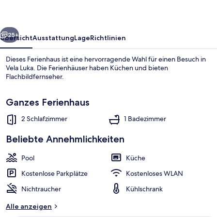
rück
Weiter
25+
Übersicht
Ausstattung
Lage
Richtlinien
Dieses Ferienhaus ist eine hervorragende Wahl für einen Besuch in
Vela Luka. Die Ferienhäuser haben Küchen und bieten
Flachbildfernseher.
Ganzes Ferienhaus
2 Schlafzimmer
1 Badezimmer
Beliebte Annehmlichkeiten
Villa (Two Bedroom Villa with Swimming
Pool
Küche
Kostenlose Parkplätze
Kostenloses WLAN
Nichtraucher
Kühlschrank
Alle anzeigen