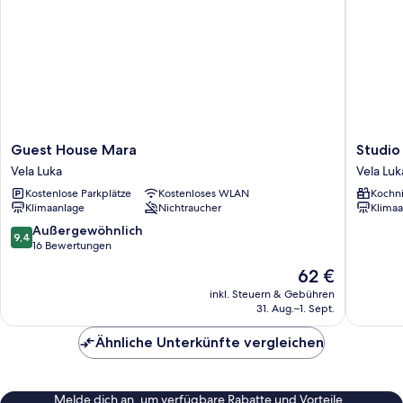
Guest
Studio
Guest House Mara
Studio
House
Joković
Vela Luka
Vela Luk
Mara
Vela
Kostenlose Parkplätze
Kostenloses WLAN
Kochn
Vela
Luka
Klimaanlage
Nichtraucher
Klimaa
Luka
9.4
Außergewöhnlich
9,4
von
16 Bewertungen
10,
Der
62 €
Außergewöhnlich,
Preis
16
inkl. Steuern & Gebühren
beträgt
31. Aug.–1. Sept.
Bewertungen
62 €
Ähnliche Unterkünfte vergleichen
Melde dich an, um verfügbare Rabatte und Vorteile