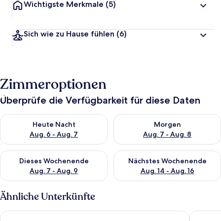
Wichtigste Merkmale
(5)
Sich wie zu Hause fühlen
(6)
Zimmeroptionen
Überprüfe die Verfügbarkeit für diese Daten
Überprüfe die Verfügbarkeit für heute Nacht, Aug. 6 - Aug. 7.
Überprüfe die Verfügbarkeit f
Heute Nacht
Morgen
Aug. 6 - Aug. 7
Aug. 7 - Aug. 8
Überprüfe die Verfügbarkeit für dieses Wochenende, Aug. 7 - 
Überprüfe die Verfügbarkeit f
Dieses Wochenende
Nächstes Wochenende
Aug. 7 - Aug. 9
Aug. 14 - Aug. 16
Ähnliche Unterkünfte
Guest House Mara
Studio J