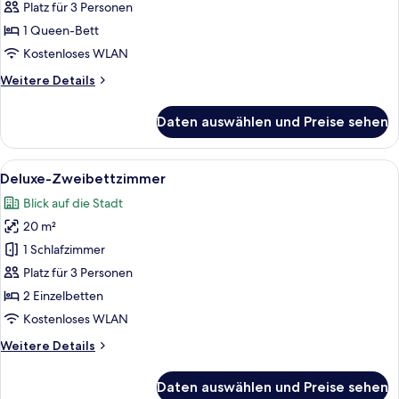
Doppelzimmer
Platz für 3 Personen
anzeigen
1 Queen-Bett
Kostenloses WLAN
Weitere
Weitere Details
Details
für
Daten auswählen und Preise sehen
Superior-
Doppelzimmer
Alle
Ein Hotelzimmer mit zwei Betten, ein
8
Deluxe-Zweibettzimmer
Fotos
Blick auf die Stadt
für
20 m²
Deluxe-
Zweibettzimmer
1 Schlafzimmer
anzeigen
Platz für 3 Personen
2 Einzelbetten
Kostenloses WLAN
Weitere
Weitere Details
Details
für
Daten auswählen und Preise sehen
Deluxe-