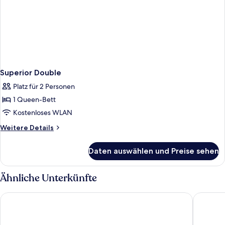
Superior Double
Platz für 2 Personen
1 Queen-Bett
Kostenloses WLAN
Weitere
Weitere Details
Details
für
Daten auswählen und Preise sehen
Superior
Double
Ähnliche Unterkünfte
Bon Ami Hotel - Thiên Xuân
A25 Prem