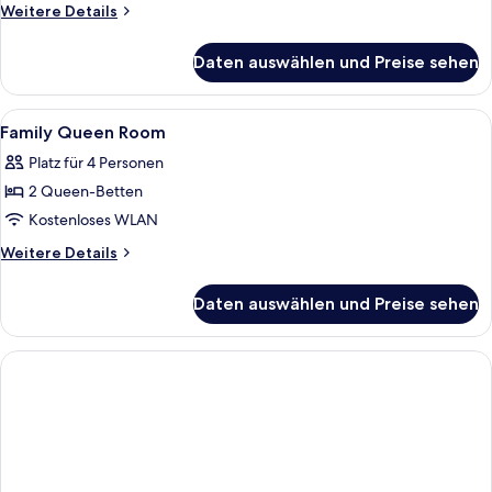
anzeigen
Weitere
Weitere Details
Details
für
Daten auswählen und Preise sehen
Standard
Double
Alle
Minibar, Zimmersafe, Verdunkelungsv
7
Family Queen Room
Fotos
Platz für 4 Personen
für
2 Queen-Betten
Family
Queen
Kostenloses WLAN
Room
Weitere
Weitere Details
anzeigen
Details
für
Daten auswählen und Preise sehen
Family
Queen
Room