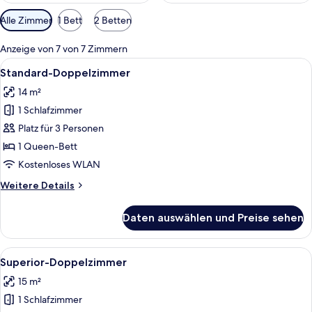
Verfügbare
Alle Zimmer
1 Bett
2 Betten
Filter
für
Anzeige von 7 von 7 Zimmern
Zimmer
Alle
Standard-Doppelzimmer | Minibar, Zi
6
Standard-Doppelzimmer
Fotos
14 m²
für
1 Schlafzimmer
Standard-
Doppelzimmer
Platz für 3 Personen
anzeigen
1 Queen-Bett
Kostenloses WLAN
Weitere
Weitere Details
Details
für
Daten auswählen und Preise sehen
Standard-
Doppelzimmer
Alle
Ein luxuriöses Schlafzimmer mit einem
5
Superior-Doppelzimmer
Fotos
15 m²
für
1 Schlafzimmer
Superior-