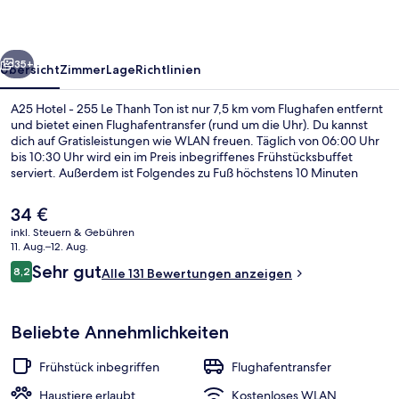
Le
Thanh
rück
Weiter
Ton
35+
Übersicht
Zimmer
Lage
Richtlinien
A25 Hotel - 255 Le Thanh Ton ist nur 7,5 km vom Flughafen entfernt
und bietet einen Flughafentransfer (rund um die Uhr). Du kannst
dich auf Gratisleistungen wie WLAN freuen. Täglich von 06:00 Uhr
bis 10:30 Uhr wird ein im Preis inbegriffenes Frühstücksbuffet
serviert. Außerdem ist Folgendes zu Fuß höchstens 10 Minuten
entfernt: Ben-Than-Markt und Saigon Square. Die öffentlichen
Verkehrsmittel sind nur einen kurzen Fußmarsch entfernt: Zur Ben
Der
34 €
Thanh Station sind es 3 Minuten und zur U-Bahn-Station Opernhaus
aktuelle
inkl. Steuern & Gebühren
10 Minuten.
Preis
11. Aug.–12. Aug.
Familienzimmer | Minibar, Zimmersaf
beträgt
Bewertungen
Sehr gut
8,2
Alle 131 Bewertungen anzeigen
34 €.
8,2 von 10.
Beliebte Annehmlichkeiten
Frühstück inbegriffen
Flughafentransfer
Haustiere erlaubt
Kostenloses WLAN