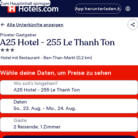
Zum Hauptinhalt springen
App herunterladen
Alle Unterkünfte anzeigen
Privater Gastgeber
A25 Hotel - 255 Le Thanh Ton
3.0-
Sterne-
Hotel mit Restaurant - Ben-Than-Markt (0,2 km)
Unterkunft
Wähle deine Daten, um Preise zu sehen
Wo soll’s hingehen?
Daten
Gäste