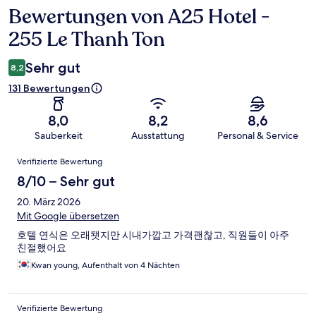
Bewertungen von A25 Hotel -
Bewertungen
255 Le Thanh Ton
Sehr gut
8,2
131 Bewertungen
8,0
8,2
8,6
Sauberkeit
Ausstattung
Personal & Service
Bewertungen
Verifizierte Bewertung
8/10 – Sehr gut
20. März 2026
Mit Google übersetzen
호텔 연식은 오래됏지만 시내가깝고 가격괜찮고, 직원들이 아주
친절했어요
Kwan young, Aufenthalt von 4 Nächten
Verifizierte Bewertung