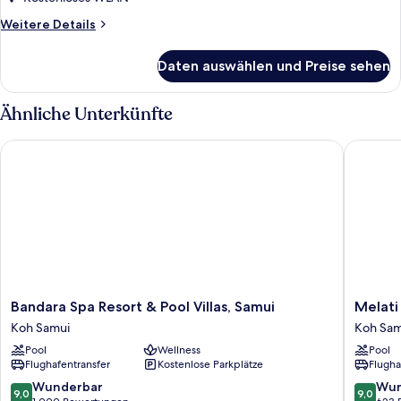
Weitere
Weitere Details
Details
für
Daten auswählen und Preise sehen
Standardzimmer,
2 Doppelbetten
(Garden
Ähnliche Unterkünfte
Access)
Bandara Spa Resort & Pool Villas, Samui
Melati B
Bandara
Melati
Bandara Spa Resort & Pool Villas, Samui
Melati
Spa
Beach
Koh Samui
Koh Sam
Resort
Resort
Pool
Wellness
Pool
&
&
Flughafentransfer
Kostenlose Parkplätze
Flugha
Pool
Spa
Villas,
Koh
9.0
9.0
Wunderbar
Wun
9,0
9,0