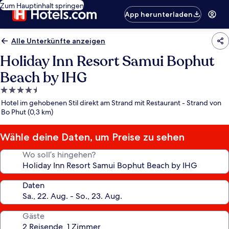
Zum Hauptinhalt springen
App herunterladen
Alle Unterkünfte anzeigen
Holiday Inn Resort Samui Bophut
Beach by IHG
4.5-
Sterne-
Hotel im gehobenen Stil direkt am Strand mit Restaurant - Strand von
Unterkunft
Bo Phut (0,3 km)
Wähle deine Daten, um Preise zu sehen
Wo soll’s hingehen?
Daten
Gäste