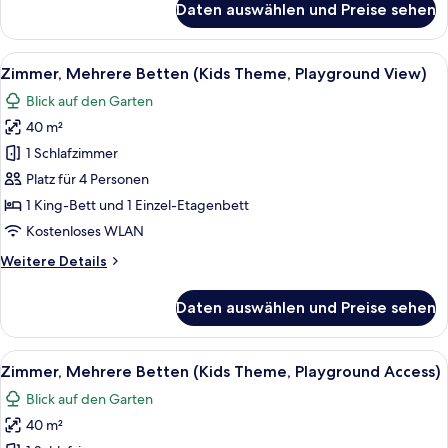
Daten auswählen und Preise sehen
Suite,
2 Schlafzimmer
(Playground
Alle
Ein Hotelzimmer mit Bett, Sofa, Nach
14
View)
Zimmer, Mehrere Betten (Kids Theme, Playground View)
Fotos
Blick auf den Garten
für
40 m²
Zimmer,
Mehrere
1 Schlafzimmer
Betten
Platz für 4 Personen
(Kids
1 King-Bett und 1 Einzel-Etagenbett
Theme,
Kostenloses WLAN
Playground
Weitere
Weitere Details
View)
Details
anzeigen
für
Daten auswählen und Preise sehen
Zimmer,
Mehrere
Betten
Alle
Ein Kinderzimmer mit Etagenbetten, 
13
(Kids
Zimmer, Mehrere Betten (Kids Theme, Playground Access)
Fotos
Theme,
Blick auf den Garten
Playground
für
View)
40 m²
Zimmer,