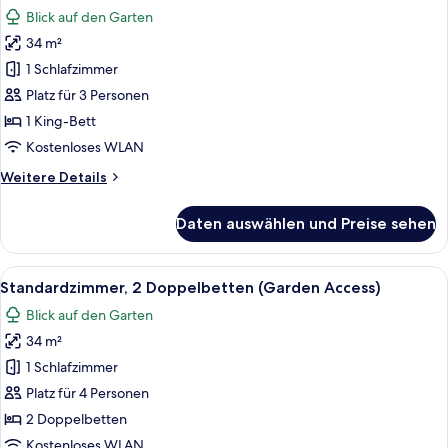
Fotos
Theme)
Blick auf den Garten
für
34 m²
Standardzimmer,
1 King-
1 Schlafzimmer
Bett
Platz für 3 Personen
(Garden
1 King-Bett
Access)
Kostenloses WLAN
anzeigen
Weitere
Weitere Details
Details
für
Daten auswählen und Preise sehen
Standardzimmer,
1 King-
Bett
Alle
Ein Set aus Korbmöbeln mit Tisch und
13
(Garden
Standardzimmer, 2 Doppelbetten (Garden Access)
Fotos
Access)
Blick auf den Garten
für
34 m²
Standardzimmer,
2 Doppelbetten
1 Schlafzimmer
(Garden
Platz für 4 Personen
Access)
2 Doppelbetten
anzeigen
Kostenloses WLAN