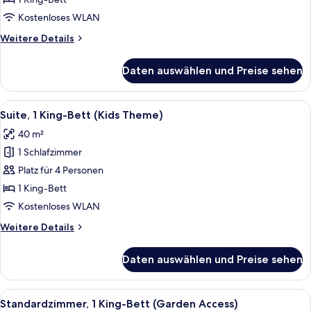
Poolzugang
Kostenloses WLAN
anzeigen
Weitere
Weitere Details
Details
für
Daten auswählen und Preise sehen
Standardzimmer,
1 King-
Bett,
Alle
Ein Kinderzimmer mit Etagenbetten, 
11
Poolzugang
Suite, 1 King-Bett (Kids Theme)
Fotos
40 m²
für
1 Schlafzimmer
Suite,
1 King-
Platz für 4 Personen
Bett
1 King-Bett
(Kids
Kostenloses WLAN
Theme)
Weitere
Weitere Details
anzeigen
Details
für
Daten auswählen und Preise sehen
Suite,
1 King-
Bett
Alle
Ein Set aus Korbmöbeln mit Tisch und
10
(Kids
Standardzimmer, 1 King-Bett (Garden Access)