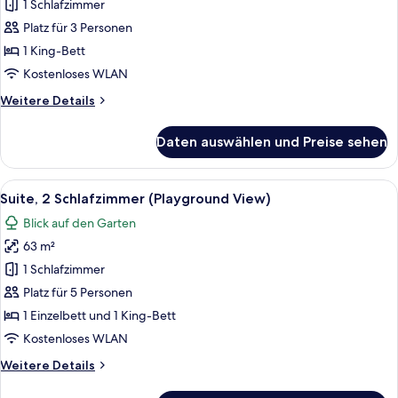
1 King-
1 Schlafzimmer
Bett,
Platz für 3 Personen
barrierefrei
1 King-Bett
anzeigen
Kostenloses WLAN
Weitere
Weitere Details
Details
für
Daten auswählen und Preise sehen
Standardzimmer,
1 King-
Bett,
Alle
Ein modernes Hotelzimmer mit zwei B
12
barrierefrei
Suite, 2 Schlafzimmer (Playground View)
Fotos
Blick auf den Garten
für
63 m²
Suite,
2 Schlafzimmer
1 Schlafzimmer
(Playground
Platz für 5 Personen
View)
1 Einzelbett und 1 King-Bett
anzeigen
Kostenloses WLAN
Weitere
Weitere Details
Details
für