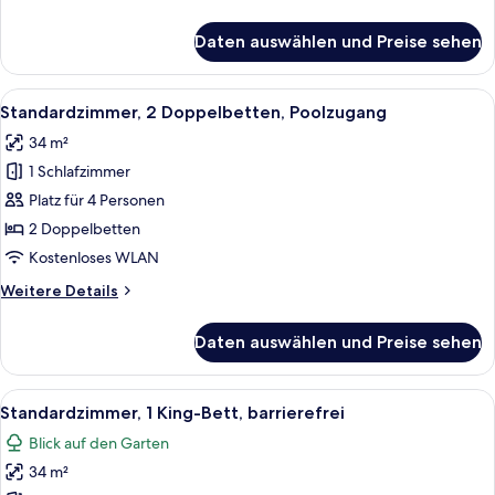
Details
für
Daten auswählen und Preise sehen
Standardzimmer,
2 Doppelbetten,
Balkon,
Alle
Ein Poolbereich mit freiem Blick auf d
9
Meerblick
Standardzimmer, 2 Doppelbetten, Poolzugang
Fotos
34 m²
für
1 Schlafzimmer
Standardzimmer,
2 Doppelbetten,
Platz für 4 Personen
Poolzugang
2 Doppelbetten
anzeigen
Kostenloses WLAN
Weitere
Weitere Details
Details
für
Daten auswählen und Preise sehen
Standardzimmer,
2 Doppelbetten,
Poolzugang
Alle
Ein modernes Badezimmer mit Marmor-
6
Standardzimmer, 1 King-Bett, barrierefrei
Fotos
Blick auf den Garten
für
34 m²
Standardzimmer,