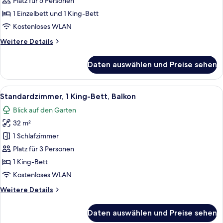
Platz für 5 Personen
Access)
1 Einzelbett und 1 King-Bett
anzeigen
Kostenloses WLAN
Weitere
Weitere Details
Details
für
Daten auswählen und Preise sehen
Suite,
2 Schlafzimmer
(Playground
Alle
Minibar, Schreibtisch, laptopgeeignete
9
Access)
Standardzimmer, 1 King-Bett, Balkon
Fotos
Blick auf den Garten
für
32 m²
Standardzimmer,
1 King-
1 Schlafzimmer
Bett,
Platz für 3 Personen
Balkon
1 King-Bett
anzeigen
Kostenloses WLAN
Weitere
Weitere Details
Details
für
Daten auswählen und Preise sehen
Standardzimmer,