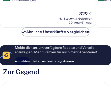
Samui
Samui
von
von
1.000 Bewertungen
623 
Koh
10,
10,
Samui
Wunderbar,
Wunder
Der
329 €
1.000
623
Preis
Bewertungen
Bewert
inkl. Steuern & Gebühren
beträgt
30. Aug.–31. Aug.
329 €
Ähnliche Unterkünfte vergleichen
Melde dich an, um verfügbare Rabatte und Vorteile
anzuzeigen. Mehr Prämien für noch mehr Abenteuer!
Anmelden
Jetzt kostenlos registrieren
Zur Gegend