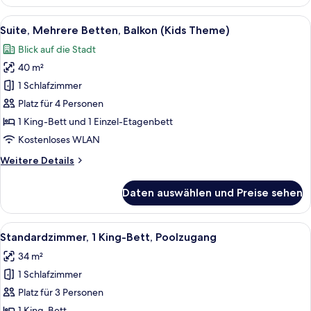
1 King-
Bett,
Alle
Ein Kinderzimmer mit Etagenbetten, 
14
Balkon
Suite, Mehrere Betten, Balkon (Kids Theme)
Fotos
Blick auf die Stadt
für
40 m²
Suite,
Mehrere
1 Schlafzimmer
Betten,
Platz für 4 Personen
Balkon
1 King-Bett und 1 Einzel-Etagenbett
(Kids
Kostenloses WLAN
Theme)
Weitere
Weitere Details
anzeigen
Details
für
Daten auswählen und Preise sehen
Suite,
Mehrere
Betten,
Alle
Ein Hotelzimmer mit einem großen Bett,
10
Balkon
Standardzimmer, 1 King-Bett, Poolzugang
Fotos
(Kids
34 m²
Theme)
für
1 Schlafzimmer
Standardzimmer,
1 King-
Platz für 3 Personen
Bett,
1 King-Bett