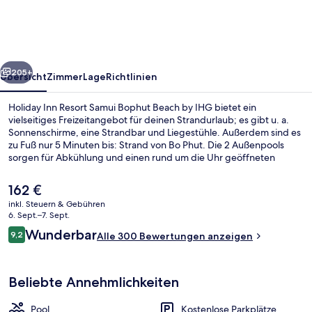
Samui
Bophut
Beach
rück
Weiter
by
205+
Übersicht
Zimmer
Lage
Richtlinien
IHG
Holiday Inn Resort Samui Bophut Beach by IHG bietet ein
vielseitiges Freizeitangebot für deinen Strandurlaub; es gibt u. a.
Sonnenschirme, eine Strandbar und Liegestühle. Außerdem sind es
zu Fuß nur 5 Minuten bis: Strand von Bo Phut. Die 2 Außenpools
sorgen für Abkühlung und einen rund um die Uhr geöffneten
Fitnessbereich gibt es ebenfalls vor Ort. Der Coffeeshop eignet sich
prima, wenn du einen Happen essen möchtest. Für kühle Getränke
Der
162 €
dagegen bist du in der Bar/Lounge an der richtigen Adresse. Als
aktuelle
inkl. Steuern & Gebühren
weitere Highlights bietet dieses Hotel im luxuriösen Stil einen
Preis
6. Sept.–7. Sept.
kostenlosen Kinderclub, eine Poolbar und ein Kinderbecken.
Außenbereich
beträgt
Bewertungen
Anderen Reisenden gefallen das hilfsbereite Personal und das
Wunderbar
9,2
Alle 300 Bewertungen anzeigen
162 €.
9,2 von 10.
familienfreundliche Angebot sehr gut.
Beliebte Annehmlichkeiten
Pool
Kostenlose Parkplätze