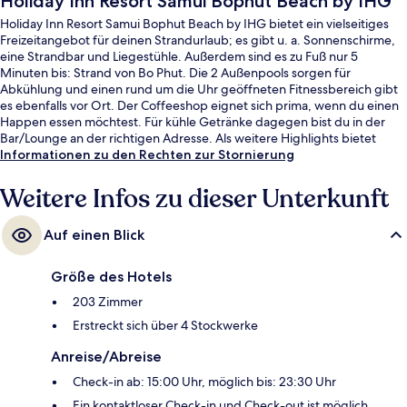
Holiday Inn Resort Samui Bophut Beach by IHG
Holiday Inn Resort Samui Bophut Beach by IHG bietet ein vielseitiges
Freizeitangebot für deinen Strandurlaub; es gibt u. a. Sonnenschirme,
eine Strandbar und Liegestühle. Außerdem sind es zu Fuß nur 5
Minuten bis: Strand von Bo Phut. Die 2 Außenpools sorgen für
Abkühlung und einen rund um die Uhr geöffneten Fitnessbereich gibt
es ebenfalls vor Ort. Der Coffeeshop eignet sich prima, wenn du einen
Happen essen möchtest. Für kühle Getränke dagegen bist du in der
Bar/Lounge an der richtigen Adresse. Als weitere Highlights bietet
dieses Hotel im luxuriösen Stil einen kostenlosen Kinderclub, eine
Informationen zu den Rechten zur Stornierung
Poolbar und ein Kinderbecken. Anderen Reisenden gefallen das
hilfsbereite Personal und das familienfreundliche Angebot sehr gut.
Weitere Infos zu dieser Unterkunft
Auf einen Blick
Größe des Hotels
203 Zimmer
Erstreckt sich über 4 Stockwerke
Anreise/Abreise
Check-in ab: 15:00 Uhr, möglich bis: 23:30 Uhr
Ein kontaktloser Check-in und Check-out ist möglich