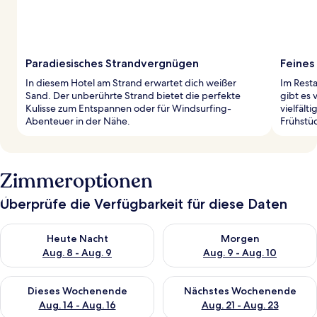
Paradiesisches Strandvergnügen
Feines 
In diesem Hotel am Strand erwartet dich weißer
Im Resta
Sand. Der unberührte Strand bietet die perfekte
gibt es 
Kulisse zum Entspannen oder für Windsurfing-
vielfält
Abenteuer in der Nähe.
Frühstüc
Zimmeroptionen
Überprüfe die Verfügbarkeit für diese Daten
Überprüfe die Verfügbarkeit für heute Nacht, Aug. 8 - Aug. 9.
Überprüfe die Verfügbarkeit f
Heute Nacht
Morgen
Aug. 8 - Aug. 9
Aug. 9 - Aug. 10
Überprüfe die Verfügbarkeit für dieses Wochenende, Aug. 14 -
Überprüfe die Verfügbarkeit f
Dieses Wochenende
Nächstes Wochenende
Aug. 14 - Aug. 16
Aug. 21 - Aug. 23