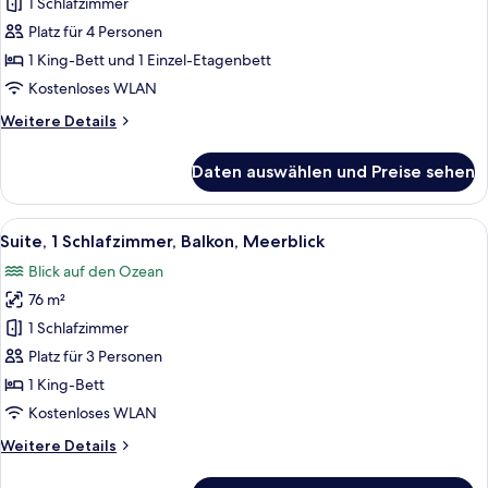
Mehrere
1 Schlafzimmer
Betten
Platz für 4 Personen
(Kids
1 King-Bett und 1 Einzel-Etagenbett
Theme,
Kostenloses WLAN
Playground
Weitere
Weitere Details
Access)
Details
anzeigen
für
Daten auswählen und Preise sehen
Zimmer,
Mehrere
Betten
Alle
Ein modernes Wohnzimmer mit Sofa, C
16
(Kids
Suite, 1 Schlafzimmer, Balkon, Meerblick
Fotos
Theme,
Blick auf den Ozean
Playground
für
Access)
76 m²
Suite,
1
1 Schlafzimmer
Schlafzimmer,
Platz für 3 Personen
Balkon,
1 King-Bett
Meerblick
Kostenloses WLAN
anzeigen
Weitere
Weitere Details
Details
für