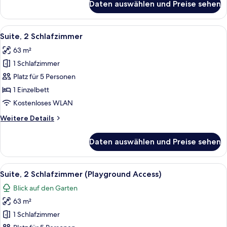
Daten auswählen und Preise sehen
Suite,
1
Schlafzimmer,
Alle
Ein modernes Hotelzimmer mit zwei B
9
Balkon,
Suite, 2 Schlafzimmer
Fotos
Meerblick
63 m²
für
1 Schlafzimmer
Suite,
2 Schlafzimmer
Platz für 5 Personen
anzeigen
1 Einzelbett
Kostenloses WLAN
Weitere
Weitere Details
Details
für
Daten auswählen und Preise sehen
Suite,
2 Schlafzimmer
Alle
Ein modernes Hotelzimmer mit zwei B
12
Suite, 2 Schlafzimmer (Playground Access)
Fotos
Blick auf den Garten
für
63 m²
Suite,
2 Schlafzimmer
1 Schlafzimmer
(Playground