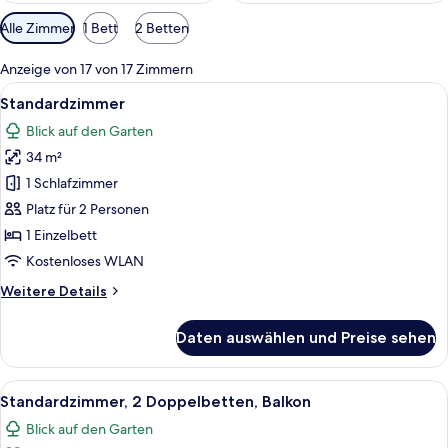
Verfügbare
Alle Zimmer
1 Bett
2 Betten
Filter
für
Anzeige von 17 von 17 Zimmern
Zimmer
Alle
Minibar, Schreibtisch, laptopgeeignete
9
Standardzimmer
Fotos
Blick auf den Garten
für
34 m²
Standardzimmer
anzeigen
1 Schlafzimmer
Platz für 2 Personen
1 Einzelbett
Kostenloses WLAN
Weitere
Weitere Details
Details
für
Daten auswählen und Preise sehen
Standardzimmer
Alle
Ein modernes Hotelzimmer mit Marmorb
8
Standardzimmer, 2 Doppelbetten, Balkon
Fotos
Blick auf den Garten
für