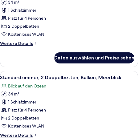
34 m²
Standardzimmer,
2 Doppelbetten,
1 Schlafzimmer
Balkon
Platz für 4 Personen
anzeigen
2 Doppelbetten
Kostenloses WLAN
Weitere
Weitere Details
Details
für
Daten auswählen und Preise sehen
Standardzimmer,
2 Doppelbetten,
Balkon
Alle
Ein modernes Hotelzimmer mit einem g
8
Standardzimmer, 2 Doppelbetten, Balkon, Meerblick
Fotos
Blick auf den Ozean
für
34 m²
Standardzimmer,
2 Doppelbetten,
1 Schlafzimmer
Balkon,
Platz für 4 Personen
Meerblick
2 Doppelbetten
anzeigen
Kostenloses WLAN
Weitere
Weitere Details