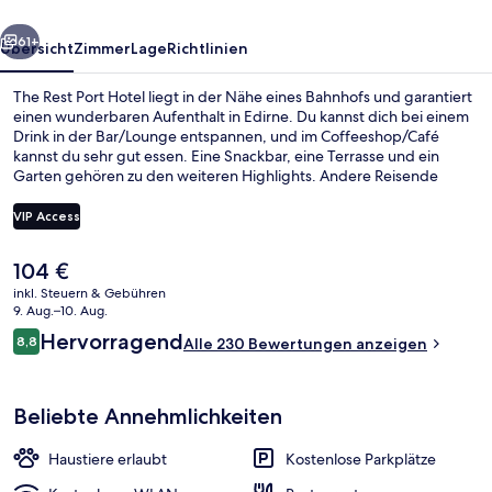
rück
Weiter
61+
Übersicht
Zimmer
Lage
Richtlinien
The Rest Port Hotel liegt in der Nähe eines Bahnhofs und garantiert
einen wunderbaren Aufenthalt in Edirne. Du kannst dich bei einem
Drink in der Bar/Lounge entspannen, und im Coffeeshop/Café
kannst du sehr gut essen. Eine Snackbar, eine Terrasse und ein
Garten gehören zu den weiteren Highlights. Andere Reisende
lieben das hilfsbereite Personal.
VIP Access
Der
104 €
Italienische Bettbezüge von Frette, 
aktuelle
inkl. Steuern & Gebühren
Preis
9. Aug.–10. Aug.
beträgt
Bewertungen
Hervorragend
8,8
Alle 230 Bewertungen anzeigen
104 €.
8,8 von 10.
Beliebte Annehmlichkeiten
Haustiere erlaubt
Kostenlose Parkplätze