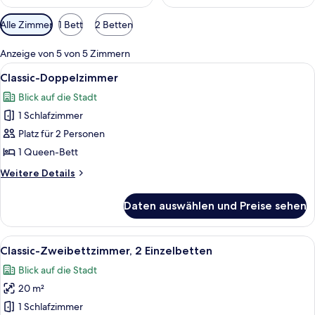
Verfügbare
Alle Zimmer
1 Bett
2 Betten
Filter
für
Anzeige von 5 von 5 Zimmern
Zimmer
Alle
Ein Hotelzimmer mit Bett, Schreibtisch
8
Classic-Doppelzimmer
Fotos
Blick auf die Stadt
für
1 Schlafzimmer
Classic-
Doppelzimmer
Platz für 2 Personen
anzeigen
1 Queen-Bett
Weitere
Weitere Details
Details
für
Daten auswählen und Preise sehen
Classic-
Doppelzimmer
Alle
Ein Hotelzimmer mit zwei Betten, eine
10
Classic-Zweibettzimmer, 2 Einzelbetten
Fotos
Blick auf die Stadt
für
20 m²
Classic-
Zweibettzimmer,
1 Schlafzimmer