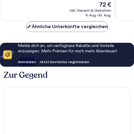
Sehr
Wunder
Der
72 €
gut,
57
Preis
inkl. Steuern & Gebühren
201
Bewert
beträgt
9. Aug.–10. Aug.
Bewertungen
72 €
Ähnliche Unterkünfte vergleichen
Melde dich an, um verfügbare Rabatte und Vorteile
anzuzeigen. Mehr Prämien für noch mehr Abenteuer!
Anmelden
Jetzt kostenlos registrieren
Zur Gegend