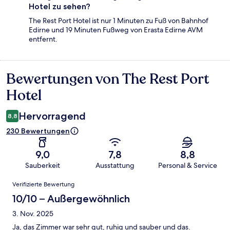
Hotel zu sehen?
The Rest Port Hotel ist nur 1 Minuten zu Fuß von Bahnhof
Edirne und 19 Minuten Fußweg von Erasta Edirne AVM
entfernt.
Bewertungen von The Rest Port
Bewertungen
Hotel
Hervorragend
8,8
230 Bewertungen
9,0
7,8
8,8
Sauberkeit
Ausstattung
Personal & Service
Bewertungen
Verifizierte Bewertung
10/10 – Außergewöhnlich
3. Nov. 2025
Ja, das Zimmer war sehr gut, ruhig und sauber und das.