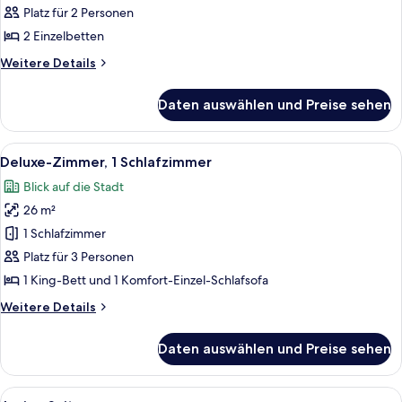
2 Einzelbetten
Platz für 2 Personen
anzeigen
2 Einzelbetten
Weitere
Weitere Details
Details
für
Daten auswählen und Preise sehen
Classic-
Zweibettzimmer,
2 Einzelbetten
Alle
Ein Hotelzimmer mit Bett, Schreibtisc
8
Deluxe-Zimmer, 1 Schlafzimmer
Fotos
Blick auf die Stadt
für
26 m²
Deluxe-
Zimmer,
1 Schlafzimmer
1
Platz für 3 Personen
Schlafzimmer
1 King-Bett und 1 Komfort-Einzel-Schlafsofa
anzeigen
Weitere
Weitere Details
Details
für
Daten auswählen und Preise sehen
Deluxe-
Zimmer,
1
Alle
Ein Hotelzimmer mit einem Bett, einem