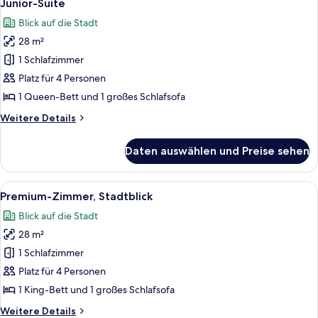
10
Schlafzimmer
Junior-Suite
Fotos
Blick auf die Stadt
für
28 m²
Junior-
Suite
1 Schlafzimmer
anzeigen
Platz für 4 Personen
1 Queen-Bett und 1 großes Schlafsofa
Weitere
Weitere Details
Details
für
Daten auswählen und Preise sehen
Junior-
Suite
Alle
Ein Hotelzimmer mit einem großen Bet
6
Premium-Zimmer, Stadtblick
Fotos
Blick auf die Stadt
für
28 m²
Premium-
Zimmer,
1 Schlafzimmer
Stadtblick
Platz für 4 Personen
anzeigen
1 King-Bett und 1 großes Schlafsofa
Weitere
Weitere Details