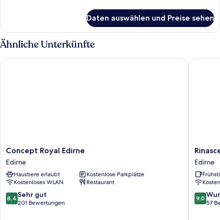
Details
für
Daten auswählen und Preise sehen
Premium-
Zimmer,
Stadtblick
Ähnliche Unterkünfte
Concept Royal Edirne
Rinascen
Concept
Rinasce
Concept Royal Edirne
Rinasc
Royal
Edirne
Edirne
Edirne
Edirne
Haustiere erlaubt
Kostenlose Parkplätze
Frühst
Edirne
Kostenloses WLAN
Restaurant
Koste
8.4
9.0
Sehr gut
Wun
8,4
9,0
von
von
201 Bewertungen
57 B
10,
10,