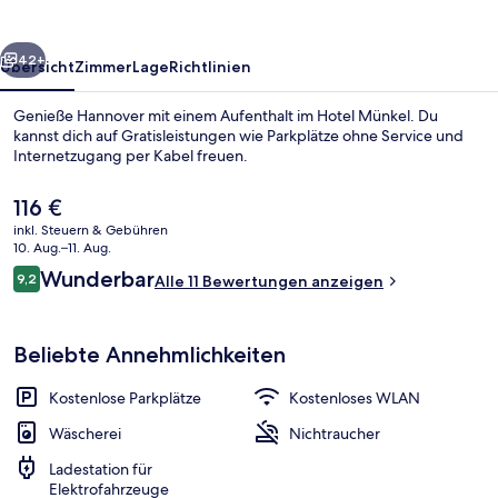
rück
Weiter
42+
Übersicht
Zimmer
Lage
Richtlinien
Genieße Hannover mit einem Aufenthalt im Hotel Münkel. Du
kannst dich auf Gratisleistungen wie Parkplätze ohne Service und
Internetzugang per Kabel freuen.
Der
116 €
aktuelle
inkl. Steuern & Gebühren
Preis
10. Aug.–11. Aug.
beträgt
Bewertungen
Wunderbar
9,2
Alle 11 Bewertungen anzeigen
116 €.
9,2 von 10.
Fassade der Unterkunft
Beliebte Annehmlichkeiten
Kostenlose Parkplätze
Kostenloses WLAN
Wäscherei
Nichtraucher
Ladestation für
Elektrofahrzeuge