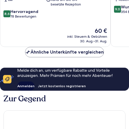
University
Hanover
besetzte Rezeption
Mitte
by
9.0
Wun
9,0
8.6
Hervorragend
Hyatt
von
354 
8,6
von
78 Bewertungen
Südstad
10,
10,
Wunder
Hervorragend,
354
Der
60 €
78
Bewert
Preis
inkl. Steuern & Gebühren
Bewertungen
beträgt
30. Aug.–31. Aug.
60 €
Ähnliche Unterkünfte vergleichen
Melde dich an, um verfügbare Rabatte und Vorteile
anzuzeigen. Mehr Prämien für noch mehr Abenteuer!
Anmelden
Jetzt kostenlos registrieren
Zur Gegend