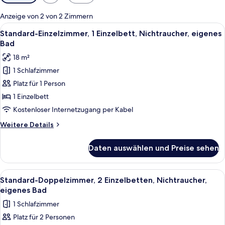
Filter
für
Anzeige von 2 von 2 Zimmern
Zimmer
Alle
Ein Hotelzimmer mit einem Bett, einem
17
Standard-Einzelzimmer, 1 Einzelbett, Nichtraucher, eigenes
Fotos
Bad
für
18 m²
Standard-
1 Schlafzimmer
Einzelzimmer,
Platz für 1 Person
1 Einzelbett,
Nichtraucher,
1 Einzelbett
eigenes
Kostenloser Internetzugang per Kabel
Bad
Weitere
Weitere Details
anzeigen
Details
für
Daten auswählen und Preise sehen
Standard-
Einzelzimmer,
1 Einzelbett,
Alle
Ein Doppelbett mit Holz-Kopfteil, zw
16
Nichtraucher,
Standard-Doppelzimmer, 2 Einzelbetten, Nichtraucher,
Fotos
eigenes
eigenes Bad
Bad
für
1 Schlafzimmer
Standard-
Platz für 2 Personen
Doppelzimmer,