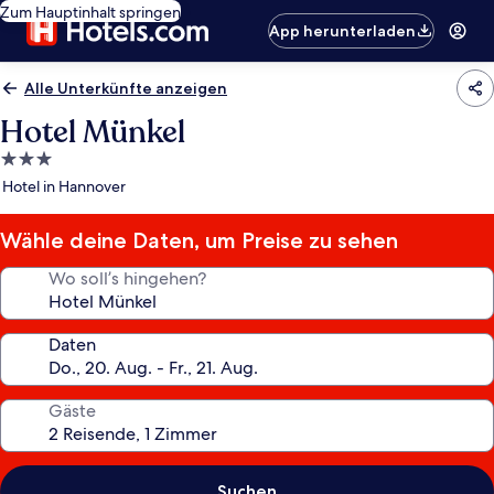
Zum Hauptinhalt springen
App herunterladen
Alle Unterkünfte anzeigen
Hotel Münkel
3.0-
Sterne-
Hotel in Hannover
Unterkunft
Wähle deine Daten, um Preise zu sehen
Wo soll’s hingehen?
Daten
Gäste
Suchen