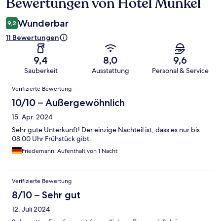
Bewertungen von Hotel Münkel
Bewertungen
Wunderbar
9,2
11 Bewertungen
9,4
8,0
9,6
Sauberkeit
Ausstattung
Personal & Service
Bewertungen
Verifizierte Bewertung
10/10 – Außergewöhnlich
15. Apr. 2024
Sehr gute Unterkunft! Der einzige Nachteil ist, dass es nur bis
08.00 Uhr Frühstück gibt.
Friedemann, Aufenthalt von 1 Nacht
Verifizierte Bewertung
8/10 – Sehr gut
12. Juli 2024