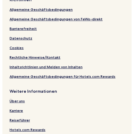
e
a
a
v
e
e
ß
n
e
e
Allgemeine Geschäftsbedingungen
e
n
r
–
o
C
S
Allgemeine Geschäftsbedingungen von FeWo-direkt
v
i
p
e
t
o
Barrierefreiheit
r
y
r
Datenschutz
C
t
i
&
Cookies
t
S
y
p
Rechtliche Hinweise/Kontakt
a
Inhaltsrichtlinien und Melden von Inhalten
Allgemeine Geschäftsbedingungen für Hotels.com Rewards
Weitere Informationen
Über uns
Karriere
Reiseführer
Hotels.com Rewards