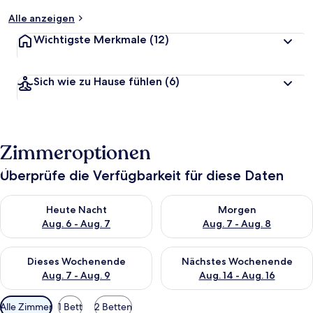
Alle anzeigen
Wichtigste Merkmale
(12)
Sich wie zu Hause fühlen
(6)
Zimmeroptionen
Überprüfe die Verfügbarkeit für diese Daten
Überprüfe die Verfügbarkeit für heute Nacht, Aug. 6 - Aug. 7.
Überprüfe die Verfügbarkeit f
Heute Nacht
Morgen
Aug. 6 - Aug. 7
Aug. 7 - Aug. 8
Überprüfe die Verfügbarkeit für dieses Wochenende, Aug. 7 - 
Überprüfe die Verfügbarkeit f
Dieses Wochenende
Nächstes Wochenende
Aug. 7 - Aug. 9
Aug. 14 - Aug. 16
Verfügbare
Alle Zimmer
1 Bett
2 Betten