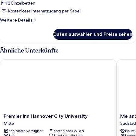
2 Einzelbetten
2 Einzelbetten,
Nichtraucher,
Kostenloser Internetzugang per Kabel
eigenes
Weitere
Weitere Details
Bad
Details
für
anzeigen
Daten auswählen und Preise sehen
Standard-
Doppelzimmer,
2 Einzelbetten,
Ähnliche Unterkünfte
Nichtraucher,
eigenes
Premier Inn Hannover City University
Me and A
Bad
Premier
Me
Premier Inn Hannover City University
Me and
Inn
and
Mitte
Südstad
Hannover
All
Parkplätze verfügbar
Kostenloses WLAN
Hausti
City
Hotel
Bar
Rund um die Uhr
Koste