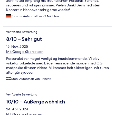
Sehr netter Empfang mit freundlichem Personal. Schönes,
sauberes und ruhiges Zimmer. Vielen Dank! Beim nächsten
Konzert in Hannover sehr gerne wieder!
Thordis, Aufenthalt von 2 Nächten
Verifizierte Bewertung
8/10 – Sehr gut
15. Nov. 2025
Mit Google übersetzen
Personalet var meget venligt og imødekommende. Vi blev
virkelig forkælede med både fremragende morgenmad OG
madpakke til turen videre. Vi kommer helt sikkert igen, når turen
atter går sydover.
Sten, Aufenthalt von 1 Nacht
Verifizierte Bewertung
10/10 – Außergewöhnlich
24. Apr. 2024
Mit Google übersetzen