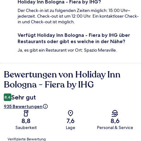
Holiday Inn Bologna - Fiera by IHG?
Der Check-in ist zu folgenden Zeiten möglich: 15:00 Uhr–
jederzeit. Check-out ist um 12:00 Uhr. Ein kontaktloser Check-
in und Check-out ist möglich.
Verfügt Holiday Inn Bologna - Fiera by IHG über
Restaurants oder gibt es welche in der Nähe?
Ja, es gibt ein Restaurant vor Ort: Spazio Meraville.
Bewertungen von Holiday Inn
Bewertungen
Bologna - Fiera by IHG
Sehr gut
8,4
935 Bewertungen
8,8
7,6
8,6
Sauberkeit
Lage
Personal & Service
Bewertungen
Verifizierte Bewertung