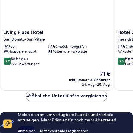
Living
Hotel
Living Place Hotel
Hotel 
Place
Cosmopo
San Donato-San Vitale
Fiera di
Hotel
Bologna
Pool
Frühstück inbegriffen
Frühst
San
Fiera
Haustiere erlaubt
Kostenlose Parkplätze
Koste
Donato-
di
San
Bologna
8.2
8.6
Sehr gut
Her
8,2
8,6
Vitale
von
von
979 Bewertungen
1.00
10,
10,
Der
71 €
Sehr
Hervorr
Preis
gut,
1.003
inkl. Steuern & Gebühren
beträgt
24. Aug.–25. Aug.
979
Bewert
71 €
Bewertungen
Ähnliche Unterkünfte vergleichen
Melde dich an, um verfügbare Rabatte und Vorteile
anzuzeigen. Mehr Prämien für noch mehr Abenteuer!
Anmelden
Jetzt kostenlos registrieren