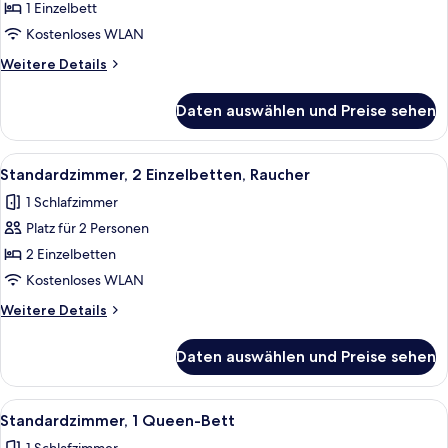
anzeigen
1 Einzelbett
Kostenloses WLAN
Weitere
Weitere Details
Details
für
Daten auswählen und Preise sehen
Standardzimmer
Alle
Ein Hotelzimmer mit zwei Betten, ein
9
Standardzimmer, 2 Einzelbetten, Raucher
Fotos
1 Schlafzimmer
für
Platz für 2 Personen
Standardzimmer,
2 Einzelbetten,
2 Einzelbetten
Raucher
Kostenloses WLAN
anzeigen
Weitere
Weitere Details
Details
für
Daten auswählen und Preise sehen
Standardzimmer,
2 Einzelbetten,
Raucher
Alle
Ein Hotelzimmer mit einem großen Bett
9
Standardzimmer, 1 Queen-Bett
Fotos