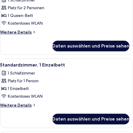
1 Schlafzimmer
für
Platz für 2 Personen
Standardzimmer,
1
1 Queen-Bett
Queen-
Kostenloses WLAN
Bett
Weitere
Weitere Details
anzeigen
Details
für
Daten auswählen und Preise sehen
Standardzimmer,
1
Queen-
Alle
Ein Hotelzimmer mit Bett, Schreibtisc
5
Bett
Standardzimmer, 1 Einzelbett
Fotos
1 Schlafzimmer
für
Platz für 1 Person
Standardzimmer,
1 Einzelbett
1 Einzelbett
anzeigen
Kostenloses WLAN
Weitere
Weitere Details
Details
für
Daten auswählen und Preise sehen
Standardzimmer,
1 Einzelbett