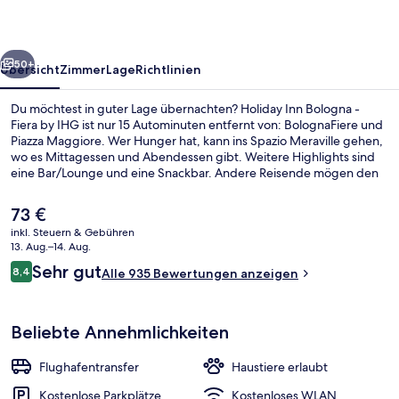
Fiera
by
rück
Weiter
IHG
50+
Übersicht
Zimmer
Lage
Richtlinien
Du möchtest in guter Lage übernachten? Holiday Inn Bologna -
Fiera by IHG ist nur 15 Autominuten entfernt von: BolognaFiere und
Piazza Maggiore. Wer Hunger hat, kann ins Spazio Meraville gehen,
wo es Mittagessen und Abendessen gibt. Weitere Highlights sind
eine Bar/Lounge und eine Snackbar. Andere Reisende mögen den
allgemeinen Zustand der Unterkunft.
Der
73 €
aktuelle
inkl. Steuern & Gebühren
Preis
13. Aug.–14. Aug.
Ausstattung der Unterkunft
beträgt
Bewertungen
Sehr gut
8,4
Alle 935 Bewertungen anzeigen
73 €.
8,4 von 10.
Beliebte Annehmlichkeiten
Flughafentransfer
Haustiere erlaubt
Kostenlose Parkplätze
Kostenloses WLAN