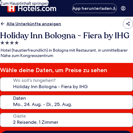
Zum Hauptinhalt springen
App herunterladen
Alle Unterkünfte anzeigen
Holiday Inn Bologna - Fiera by IHG
4.0-
Sterne-
Hotel (haustierfreundlich) in Bologna mit Restaurant, in unmittelbarer
Unterkunft
Nähe zum Kongresszentrum
Wähle deine Daten, um Preise zu sehen
Wo soll’s hingehen?
Daten
Gäste