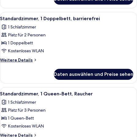
Standardzimmer,
2 Einzelbetten
Alle
Ein Hotelzimmer mit Bett, Schreibtisc
5
Standardzimmer, 1 Doppelbett, barrierefrei
Fotos
1 Schlafzimmer
für
Platz für 2 Personen
Standardzimmer,
1
1 Doppelbett
Doppelbett,
Kostenloses WLAN
barrierefrei
Weitere
Weitere Details
anzeigen
Details
für
Daten auswählen und Preise sehen
Standardzimmer,
1
Doppelbett,
Alle
Ein Hotelzimmer mit einem großen Bett
9
barrierefrei
Standardzimmer, 1 Queen-Bett, Raucher
Fotos
1 Schlafzimmer
für
Platz für 3 Personen
Standardzimmer,
1
1 Queen-Bett
Queen-
Kostenloses WLAN
Bett,
Weitere
Weitere Details