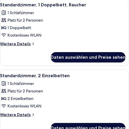
Alle
Ein Hotelzimmer mit einem großen Bet
6
Standardzimmer, 1 Doppelbett, Raucher
Fotos
1 Schlafzimmer
für
Platz für 2 Personen
Standardzimmer,
1
1 Doppelbett
Doppelbett,
Kostenloses WLAN
Raucher
Weitere
Weitere Details
anzeigen
Details
für
Daten auswählen und Preise sehen
Standardzimmer,
1
Doppelbett,
Alle
Ein Hotelzimmer mit zwei Betten, ein
6
Raucher
Standardzimmer, 2 Einzelbetten
Fotos
1 Schlafzimmer
für
Platz für 2 Personen
Standardzimmer,
2 Einzelbetten
2 Einzelbetten
anzeigen
Kostenloses WLAN
Weitere
Weitere Details
Details
für
Daten auswählen und Preise sehen