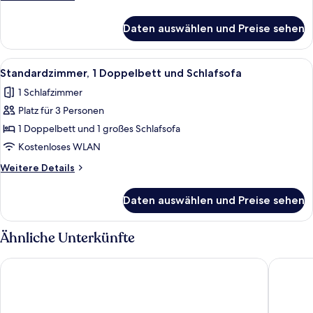
Raucher
Details
anzeigen
für
Daten auswählen und Preise sehen
Standardzimmer,
1
Queen-
Alle
Ein Hotelzimmer mit zwei Betten, ein
11
Bett,
Standardzimmer, 1 Doppelbett und Schlafsofa
Fotos
Raucher
1 Schlafzimmer
für
Platz für 3 Personen
Standardzimmer,
1 Doppelbett
1 Doppelbett und 1 großes Schlafsofa
und
Kostenloses WLAN
Schlafsofa
Weitere
Weitere Details
anzeigen
Details
für
Daten auswählen und Preise sehen
Standardzimmer,
1 Doppelbett
und
Ähnliche Unterkünfte
Schlafsofa
Living Place Hotel
Hotel C