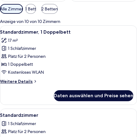
Verfügbare
Alle Zimmer
1 Bett
2 Betten
Filter
für
Anzeige von 10 von 10 Zimmern
Zimmer
Alle
Ein Hotelzimmer mit einem großen Bet
8
Standardzimmer, 1 Doppelbett
Fotos
17 m²
für
1 Schlafzimmer
Standardzimmer,
1
Platz für 2 Personen
Doppelbett
1 Doppelbett
anzeigen
Kostenloses WLAN
Weitere
Weitere Details
Details
für
Daten auswählen und Preise sehen
Standardzimmer,
1
Doppelbett
Alle
Ein Hotelzimmer mit Bett, Schreibtisc
5
Standardzimmer
Fotos
1 Schlafzimmer
für
Platz für 2 Personen
Standardzimmer