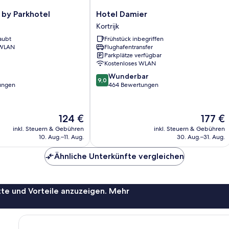
Hotel
 by Parkhotel
Hotel Damier
Damier
Kortrijk
Kortrijk
aubt
Frühstück inbegriffen
 WLAN
Flughafentransfer
Parkplätze verfügbar
Kostenloses WLAN
9.0
Wunderbar
9,0
von
ungen
464 Bewertungen
10,
Wunderbar,
464
Der
Der
124 €
177 €
Bewertungen
Preis
Preis
inkl. Steuern & Gebühren
inkl. Steuern & Gebühren
beträgt
beträgt
10. Aug.–11. Aug.
30. Aug.–31. Aug.
124 €
177 €
Ähnliche Unterkünfte vergleichen
te und Vorteile anzuzeigen. Mehr