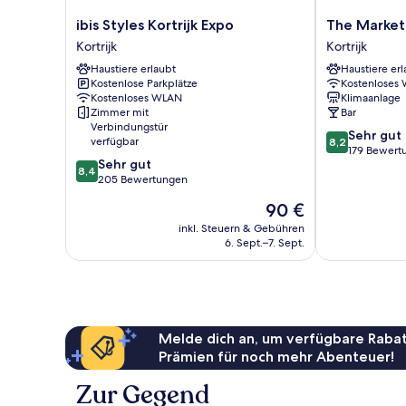
ibis
The
ibis Styles Kortrijk Expo
The Market
Styles
Market
Kortrijk
Kortrijk
Kortrijk
by
Haustiere erlaubt
Haustiere erl
Expo
Parkhotel
Kostenlose Parkplätze
Kostenloses
Kortrijk
Kortrijk
Kostenloses WLAN
Klimaanlage
Zimmer mit
Bar
Verbindungstür
8.2
Sehr gut
verfügbar
8,2
von
179 Bewert
8.4
Sehr gut
10,
8,4
von
205 Bewertungen
Sehr
10,
gut,
Der
90 €
Sehr
179
Preis
gut,
inkl. Steuern & Gebühren
Bewertungen
beträgt
6. Sept.–7. Sept.
205
90 €
Bewertungen
Melde dich an, um verfügbare Rabat
Prämien für noch mehr Abenteuer!
Zur Gegend