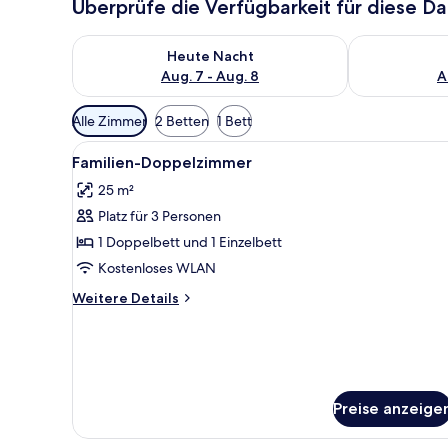
Überprüfe die Verfügbarkeit für diese D
Überprüfe die Verfügbarkeit für heute Nacht, Aug. 7
Überprüfe die
Heute Nacht
Aug. 7 - Aug. 8
A
Verfügbare
Alle Zimmer
2 Betten
1 Bett
Filter
Alle
Ein Hotelzimmer mit Bett, Schr
für
9
Familien-Doppelzimmer
Fotos
Zimmer
25 m²
für
Platz für 3 Personen
Familien-
Doppelzimmer
1 Doppelbett und 1 Einzelbett
anzeigen
Kostenloses WLAN
Weitere
Weitere Details
Details
für
Familien-
Doppelzimmer
Preise anzeige