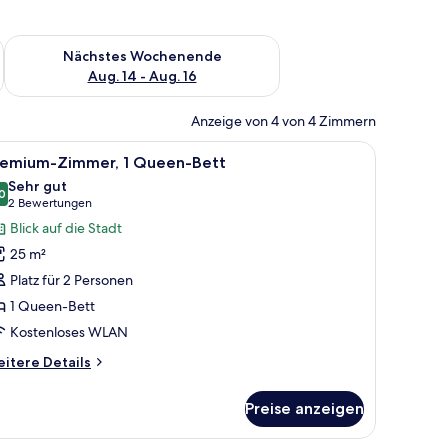
es Wochenende, Aug. 7 - Aug. 9.
Überprüfe die Verfügbarkeit für nächstes Wochenende, Aug. 1
Nächstes Wochenende
Aug. 14 - Aug. 16
Anzeige von 4 von 4 Zimmern
t, einem Schreibtisch und einem Stuhl.
le
Ein Laptop, ein Smartphone, Kaffeetassen, ei
12
remium-Zimmer, 1 Queen-Bett
otos
Sehr gut
ür
0
8,0 von 10
(2
2 Bewertungen
remium-
Bewertungen)
Blick auf die Stadt
immer,
25 m²
Platz für 2 Personen
ueen-
1 Queen-Bett
ett
Kostenloses WLAN
nzeigen
itere
itere Details
tails
r
Preise anzeigen
emium-
mmer,