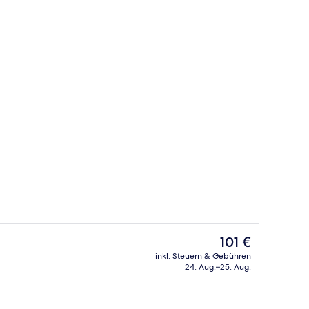
, schallisolierte Zimmer, Bügeleisen/Bügelbrett
Außenbereich
Der
101 €
aktuelle
inkl. Steuern & Gebühren
Preis
24. Aug.–25. Aug.
gkeit
Außenbereich
beträgt
101 €.