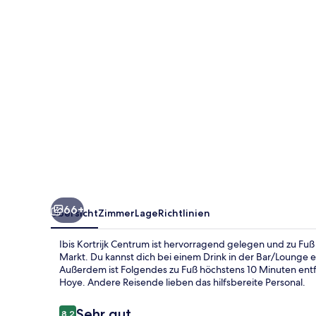
66+
Übersicht
Zimmer
Lage
Richtlinien
Ibis Kortrijk Centrum ist hervorragend gelegen und zu Fuß
Markt. Du kannst dich bei einem Drink in der Bar/Lounge 
Außerdem ist Folgendes zu Fuß höchstens 10 Minuten entfe
Hoye. Andere Reisende lieben das hilfsbereite Personal.
Bewertungen
Sehr gut
8,2