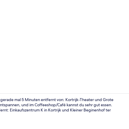
Schreibtisch
 gerade mal 5 Minuten entfernt von: Kortrijk-Theater und Grote
entspannen, und im Coffeeshop/Café kannst du sehr gut essen.
rnt: Einkaufszentrum K in Kortrijk und Kleiner Beginenhof ter
Sehenswürdi