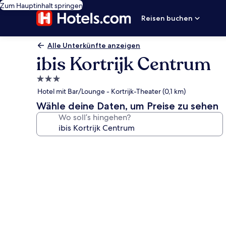
Zum Hauptinhalt springen
Reisen buchen
Alle Unterkünfte anzeigen
ibis Kortrijk Centrum
3.0-
Sterne-
Hotel mit Bar/Lounge - Kortrijk-Theater (0,1 km)
Unterkunft
Wähle deine Daten, um Preise zu sehen
Wo soll’s hingehen?
Fotogalerie
von
ibis
Kortrijk
Centrum