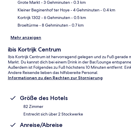
Grote Markt
- 3 Gehminuten
- 0.3 km
Kar
Kleiner Beginenhof ter Hoye
- 4 Gehminuten
- 0.4 km
Kortrijk 1302
- 6 Gehminuten
- 0.5 km
Broeltürme
- 8 Gehminuten
- 0.7 km
Mehr anzeigen
ibis Kortrijk Centrum
Ibis Kortrijk Centrum ist hervorragend gelegen und zu Fuß gerade m
Markt. Du kannst dich bei einem Drink in der Bar/Lounge entspann
Außerdem ist Folgendes zu Fuß höchstens 10 Minuten entfernt: Eink
Andere Reisende lieben das hilfsbereite Personal.
Informationen zu den Rechten zur Stornierung
Größe des Hotels
82 Zimmer
Erstreckt sich über 2 Stockwerke
Anreise/Abreise