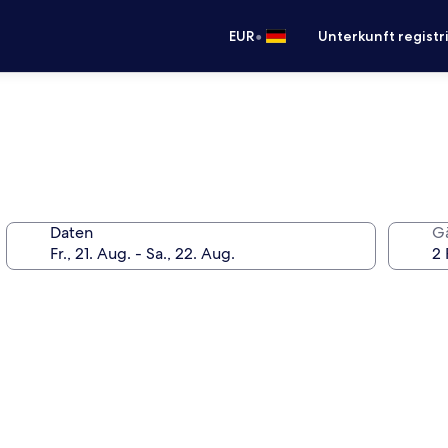
•
EUR
Unterkunft registr
Daten
G