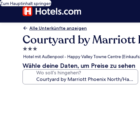
Zum Hauptinhalt springen
Alle Unterkünfte anzeigen
Courtyard by Marriott
3.0-
Sterne-
Hotel mit Außenpool - Happy Valley Towne Centre (Einkaufs
Unterkunft
Wähle deine Daten, um Preise zu sehen
Wo soll’s hingehen?
Fotogalerie
von
Courtyard
by
Marriott
Phoenix