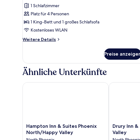
Bett
1 Schlafzimmer
und
Platz für 4 Personen
Schlafsofa
1 King-Bett und 1 großes Schlafsofa
(Mobility/Hearing
Kostenloses WLAN
Access,
Roll-
Weitere
Weitere Details
Details
In
für
Shwr)
Preise anzeige
Zimmer,
anzeigen
1 King-
Bett
Ähnliche Unterkünfte
und
Schlafsofa
(Mobility/Hearing
Hampton Inn & Suites Phoenix North/Happy Valley
Drury Inn & S
Access,
Roll-
In
Shwr)
Hampton
Drury
Hampton Inn & Suites Phoenix
Drury Inn &
Inn
Inn
North/Happy Valley
Valley
&
&
North Phoenix
North Phoeni