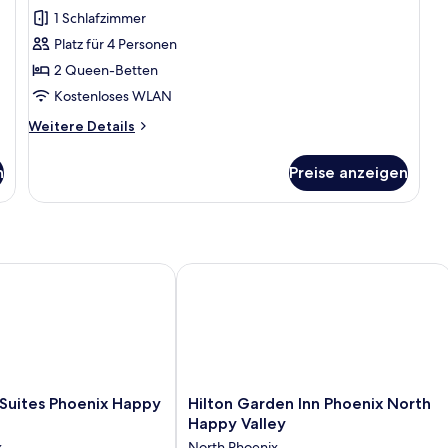
Betten
1 Schlafzimmer
(Mobility/Hearing
Platz für 4 Personen
Accessible,
2 Queen-Betten
Tub)
Kostenloses WLAN
anzeigen
Weitere
Weitere Details
Details
für
n
Preise anzeigen
Zimmer,
2 Queen-
Betten
(Mobility/Hearing
Accessible,
Tub)
uites Phoenix Happy Valley
Hilton Garden Inn Phoenix North Hap
Hilton
 Suites Phoenix Happy
Hilton Garden Inn Phoenix North
Garden
Happy Valley
Inn
x
North Phoenix