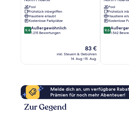
Suites
Suites
Phoenix
Pool
Phoenix
Pool
Frühstück inbegriffen
Frühstück inb
North/Happy
Happy
Haustiere erlaubt
Haustiere erl
Valley
Valley
Kostenlose Parkplätze
Kostenlose P
North
North
9.4
9.6
Phoenix
Außergewöhnlich
Phoenix
Außerge
9,4
9,6
von
von
1.215 Bewertungen
1.562 Bewe
10,
10,
Außergewöhnlich,
Außergewöhnl
Der
83 €
1.215
1.562
Preis
Bewertungen
Bewertungen
inkl. Steuern & Gebühren
beträgt
14. Aug.–15. Aug.
83 €
Melde dich an, um verfügbare Rabat
Prämien für noch mehr Abenteuer!
Zur Gegend