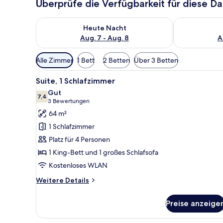
Überprüfe die Verfügbarkeit für diese D
Überprüfe die Verfügbarkeit für heute Nacht, Aug. 7
Überprüfe die
Heute Nacht
Aug. 7 - Aug. 8
A
Verfügbare
Alle Zimmer
1 Bett
2 Betten
Über 3 Betten
Filter
Alle
Ein Hotelzimmer mit einer Couc
für
5
Suite, 1 Schlafzimmer
Fotos
Zimmer
Gut
für
7,4
7,4 von 10
(3
3 Bewertungen
Suite,
Bewertungen)
64 m²
1
1 Schlafzimmer
Schlafzimmer
Platz für 4 Personen
anzeigen
1 King-Bett und 1 großes Schlafsofa
Kostenloses WLAN
Weitere
Weitere Details
Details
für
Preise anzeige
Suite,
1