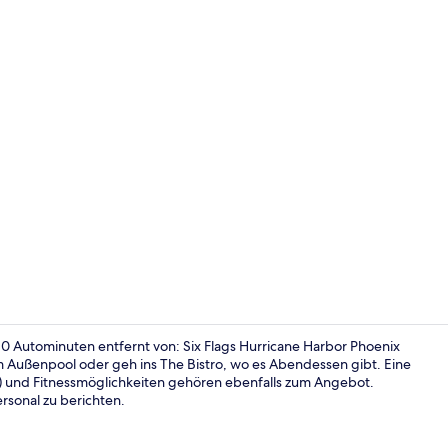
Abendessen
10 Autominuten entfernt von: Six Flags Hurricane Harbor Phoenix
im Außenpool oder geh ins The Bistro, wo es Abendessen gibt. Eine
t) und Fitnessmöglichkeiten gehören ebenfalls zum Angebot.
Rezeption
rsonal zu berichten.