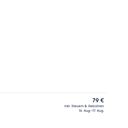
Lobby-Lounge
Der
79 €
aktuelle
inkl. Steuern & Gebühren
Preis
16. Aug.–17. Aug.
Zimmer, 1 King-Bett und Schlafsofa |
beträgt
79 €.