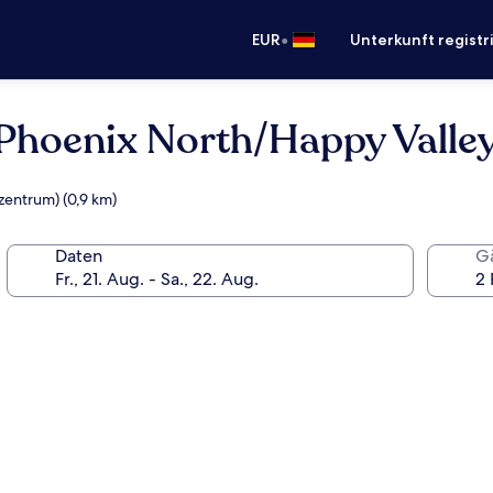
•
EUR
Unterkunft registr
 Phoenix North/Happy Valle
zentrum) (0,9 km)
Daten
G