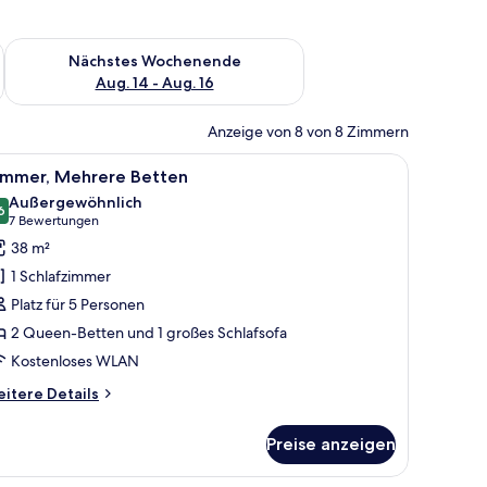
es Wochenende, Aug. 7 - Aug. 9.
Überprüfe die Verfügbarkeit für nächstes Wochenende, Aug. 1
Nächstes Wochenende
Aug. 14 - Aug. 16
Anzeige von 8 von 8 Zimmern
eher, Schreibtisch und einem Bild an der Wand.
le
Ein Hotelzimmer mit zwei Betten, einem Schre
6
immer, Mehrere Betten
otos
Außergewöhnlich
ür
6
9,6 von 10
(7
7 Bewertungen
immer,
Bewertungen)
38 m²
ehrere
1 Schlafzimmer
etten
Platz für 5 Personen
nzeigen
2 Queen-Betten und 1 großes Schlafsofa
Kostenloses WLAN
itere
itere Details
tails
r
Preise anzeigen
mmer,
ehrere