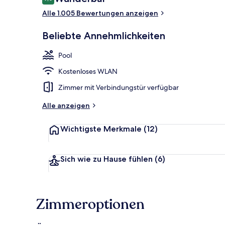
9,0 von 10.
Alle 1.005 Bewertungen anzeigen
Außenbereic
Beliebte Annehmlichkeiten
Pool
Kostenloses WLAN
Zimmer mit Verbindungstür verfügbar
Alle anzeigen
Wichtigste Merkmale
(12)
Sich wie zu Hause fühlen
(6)
Zimmeroptionen