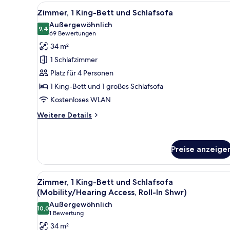
Schlafzimmer
Alle
Ein Hotelzimmer mit einem groß
5
Zimmer, 1 King-Bett und Schlafsofa
Fotos
Außergewöhnlich
für
9,4
9,4 von 10
(69
69 Bewertungen
Zimmer,
Bewertungen)
34 m²
1 King-
1 Schlafzimmer
Bett
Platz für 4 Personen
und
1 King-Bett und 1 großes Schlafsofa
Schlafsofa
Kostenloses WLAN
anzeigen
Weitere
Weitere Details
Details
für
Zimmer,
Preise anzeige
1 King-
Bett
und
Alle
Ein Hotelzimmer mit einem groß
Schlafsofa
4
Zimmer, 1 King-Bett und Schlafsofa
Fotos
(Mobility/Hearing Access, Roll-In Shwr)
für
Außergewöhnlich
10,0
Zimmer,
10,0 von 10
(1
1 Bewertung
1 King-
Bewertung)
34 m²