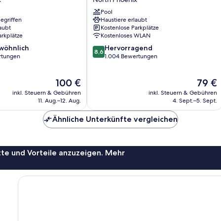
Phoenix
North
Pool
egriffen
Haustiere erlaubt
Happy
aubt
Kostenlose Parkplätze
Valley
arkplätze
Kostenloses WLAN
North
8.6
wöhnlich
Phoenix
Hervorragend
8,6
von
rtungen
1.004 Bewertungen
10,
ich,
Hervorragend,
Der
Der
100 €
79 €
1.004
Preis
Preis
Bewertungen
inkl. Steuern & Gebühren
inkl. Steuern & Gebühren
beträgt
beträgt
11. Aug.–12. Aug.
4. Sept.–5. Sept.
100 €
79 €
Ähnliche Unterkünfte vergleichen
te und Vorteile anzuzeigen. Mehr