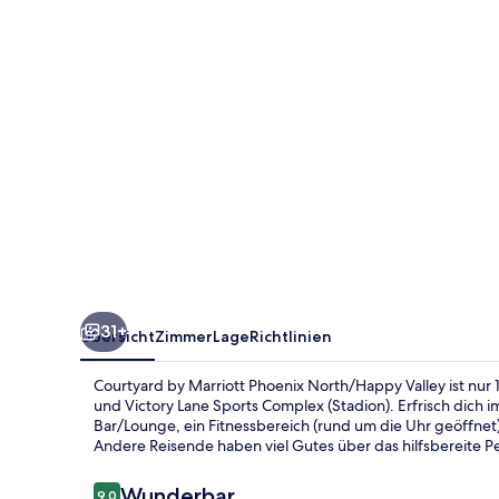
North/Happy
Valley
31+
Übersicht
Zimmer
Lage
Richtlinien
Courtyard by Marriott Phoenix North/Happy Valley ist nur 
und Victory Lane Sports Complex (Stadion). Erfrisch dich 
Bar/Lounge, ein Fitnessbereich (rund um die Uhr geöffne
Andere Reisende haben viel Gutes über das hilfsbereite Pe
Bewertungen
Wunderbar
9,0