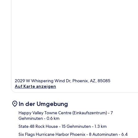
2029 W Whispering Wind Dr, Phoenix, AZ, 85085
Auf Karte anzeigen
In der Umgebung
Happy Valley Towne Centre (Einkaufszentrum)
- 7
Gehminuten
- 0.6 km
State 48 Rock House
- 15 Gehminuten
- 1.3 km
Kar
Six Flags Hurricane Harbor Phoenix
- 8 Autominuten
- 6.4