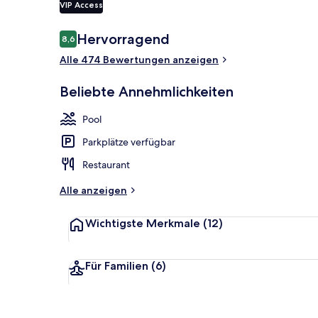
VIP Access
Bewertungen
Hervorragend
8,6
8,6 von 10.
Strandbar
Alle 474 Bewertungen anzeigen
Beliebte Annehmlichkeiten
Pool
Parkplätze verfügbar
Restaurant
Alle anzeigen
Wichtigste Merkmale
(12)
Für Familien
(6)