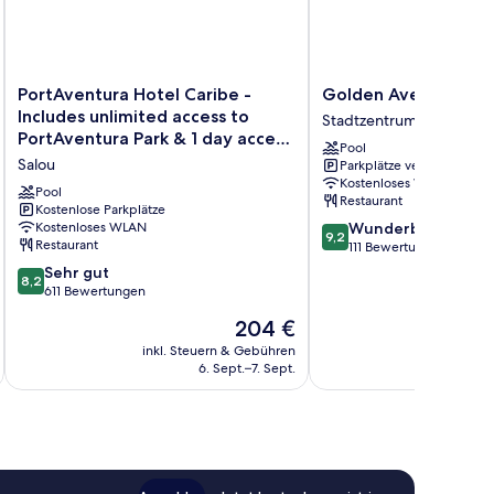
PortAventura
Golden
PortAventura Hotel Caribe -
Golden Avenida Fami
Hotel
Avenida
Includes unlimited access to
Stadtzentrum von Salou
Caribe
Family
PortAventura Park & 1 day access
Pool
-
Suites
to Ferrari Land
Salou
Parkplätze verfügbar
Includes
Stadtzentrum
Kostenloses WLAN
unlimited
von
Pool
Restaurant
access
Kostenlose Parkplätze
Salou
9.2
Kostenloses WLAN
Wunderbar
to
9,2
Restaurant
von
111 Bewertungen
PortAventura
10,
Park
8.2
Sehr gut
8,2
Wunderbar,
&
von
611 Bewertungen
111
1
10,
Der
204 €
Bewertungen
day
Sehr
Preis
access
gut,
inkl. Steuern & Gebühren
beträgt
to
6. Sept.–7. Sept.
611
204 €
Ferrari
Bewertungen
Land
Salou