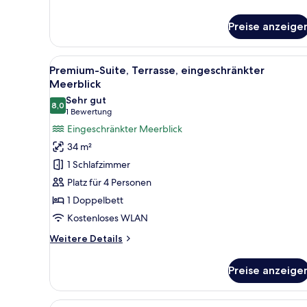
Suite,
Terrasse,
Preise anzeige
Meerblick
(Spa
Access)
Alle
Ein Balkon mit zwei gestreifte
7
Premium-Suite, Terrasse, eingeschränkter
Fotos
Meerblick
für
Sehr gut
8,0
Premium-
8,0 von 10
(1
1 Bewertung
Suite,
Bewertung)
Eingeschränkter Meerblick
Terrasse,
34 m²
eingeschränkter
1 Schlafzimmer
Meerblick
Platz für 4 Personen
anzeigen
1 Doppelbett
Kostenloses WLAN
Weitere
Weitere Details
Details
für
Preise anzeige
Premium-
Suite,
Terrasse,
Alle
Ein modernes Schlafzimmer mit 