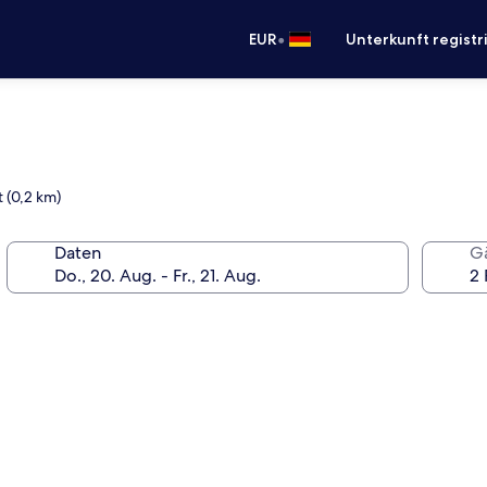
•
EUR
Unterkunft registr
t (0,2 km)
Daten
G