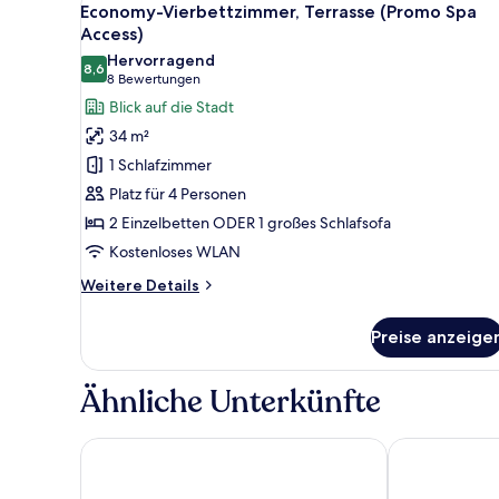
11
eingeschränkter
Economy-Vierbettzimmer, Terrasse (Promo Spa
Fotos
Meerblick
Access)
für
Hervorragend
8,6
Economy-
8,6 von 10
(8
8 Bewertungen
Vierbettzimmer,
Bewertungen)
Blick auf die Stadt
Terrasse
34 m²
(Promo
1 Schlafzimmer
Spa
Platz für 4 Personen
Access)
2 Einzelbetten ODER 1 großes Schlafsofa
anzeigen
Kostenloses WLAN
Weitere
Weitere Details
Details
für
Preise anzeige
Economy-
Vierbettzimmer,
Terrasse
Ähnliche Unterkünfte
(Promo
Spa
Access)
Golden Port Salou & Spa
Hotel Num