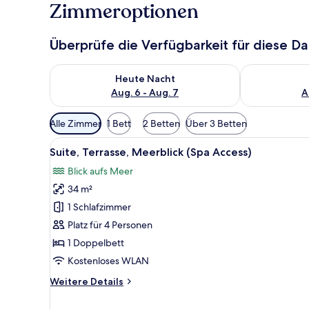
Zimmeroptionen
Überprüfe die Verfügbarkeit für diese D
Überprüfe die Verfügbarkeit für heute Nacht, Aug. 6
Überprüfe die
Heute Nacht
Aug. 6 - Aug. 7
A
Verfügbare
Alle Zimmer
1 Bett
2 Betten
Über 3 Betten
Filter
Alle
Ein modernes Schlafzimmer mit
für
8
Suite, Terrasse, Meerblick (Spa Access)
Fotos
Zimmer
Blick aufs Meer
für
34 m²
Suite,
Terrasse,
1 Schlafzimmer
Meerblick
Platz für 4 Personen
(Spa
1 Doppelbett
Access)
Kostenloses WLAN
anzeigen
Weitere
Weitere Details
Details
für