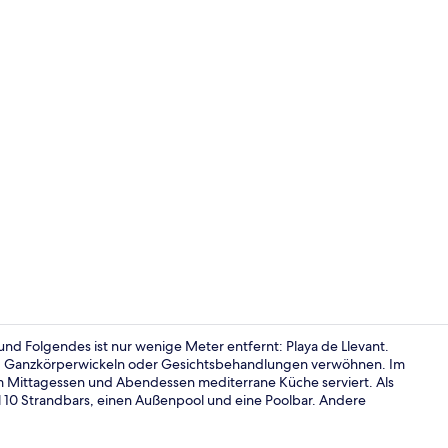
Strandbar
und Folgendes ist nur wenige Meter entfernt: Playa de Llevant.
n, Ganzkörperwickeln oder Gesichtsbehandlungen verwöhnen. Im
um Mittagessen und Abendessen mediterrane Küche serviert. Als
Außenpool, 
il 10 Strandbars, einen Außenpool und eine Poolbar. Andere