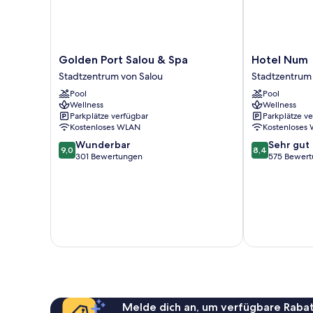
Golden
Hotel
Golden Port Salou & Spa
Hotel Num
Port
Num
Stadtzentrum von Salou
Stadtzentrum
Salou
Stadtzentrum
Pool
Pool
&
von
Wellness
Wellness
Spa
Salou
Parkplätze verfügbar
Parkplätze v
Stadtzentrum
Kostenloses WLAN
Kostenloses
von
9.0
8.4
Wunderbar
Sehr gut
Salou
9,0
8,4
von
von
301 Bewertungen
575 Bewer
10,
10,
Wunderbar,
Sehr
301
gut,
Bewertungen
575
Bewertungen
Melde dich an, um verfügbare Rabat