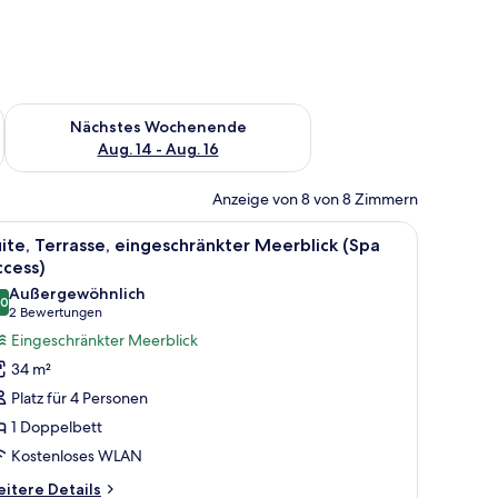
es Wochenende, Aug. 7 - Aug. 9.
Überprüfe die Verfügbarkeit für nächstes Wochenende, Aug. 1
Nächstes Wochenende
Aug. 14 - Aug. 16
Anzeige von 8 von 8 Zimmern
ck ins Freie.
d und blauem Himmel.
le
Suite, Terrasse, eingeschränkter Meerblick (S
7
ite, Terrasse, eingeschränkter Meerblick (Spa
otos
ccess)
ür
Außergewöhnlich
,0
ite,
10,0 von 10
(2
2 Bewertungen
errasse,
Bewertungen)
Eingeschränkter Meerblick
ingeschränkter
34 m²
eerblick
Platz für 4 Personen
Spa
1 Doppelbett
ccess)
Kostenloses WLAN
nzeigen
itere
itere Details