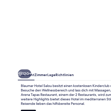
120+
Übersicht
Zimmer
Lage
Richtlinien
Blaumar Hotel Salou besitzt einen kostenlosen Kinderclub 
Besuche den Wellnessbereich und lass dich mit Massage
Arena Tapas Restaurant, einem der 2 Restaurants, wird z
weitere Highlights bietet dieses Hotel im mediterranen St
Reisende lieben das hilfsbereite Personal.