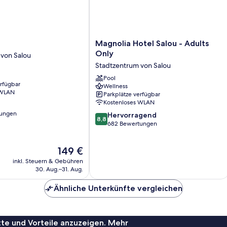
Magnolia
Magnolia Hotel Salou - Adults
Hotel
Only
 von Salou
Salou
Stadtzentrum von Salou
-
Adults
Pool
erfügbar
Wellness
Only
 WLAN
Parkplätze verfügbar
Stadtzentrum
Kostenloses WLAN
von
tungen
8.8
Salou
Hervorragend
8,8
von
682 Bewertungen
10,
Hervorragend,
Der
149 €
682
Preis
Bewertungen
inkl. Steuern & Gebühren
beträgt
30. Aug.–31. Aug.
149 €
Ähnliche Unterkünfte vergleichen
te und Vorteile anzuzeigen. Mehr