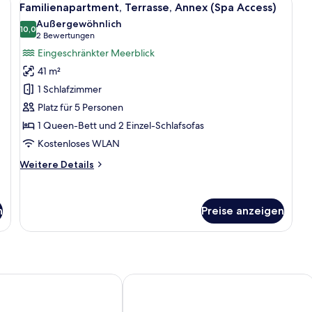
8
Familienapartment, Terrasse, Annex (Spa Access)
Fotos
Außergewöhnlich
für
10,0
10,0 von 10
(2
2 Bewertungen
Familienapartment,
Bewertungen)
Eingeschränkter Meerblick
Terrasse,
41 m²
Annex
1 Schlafzimmer
(Spa
Platz für 5 Personen
Access)
1 Queen-Bett und 2 Einzel-Schlafsofas
anzeigen
Kostenloses WLAN
Weitere
Weitere Details
Details
für
Familienapartment,
n
Preise anzeigen
Terrasse,
Annex
(Spa
Access)
Magnolia Hotel Salou - Adults Only