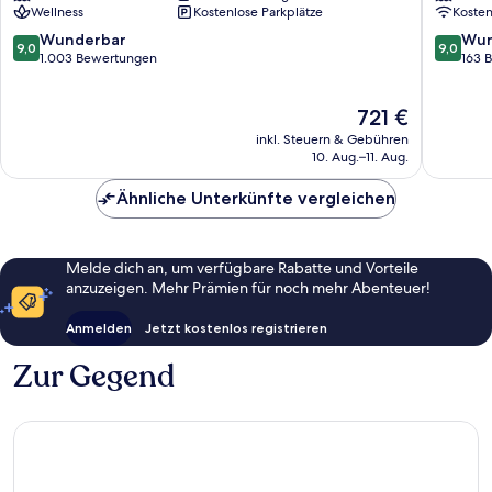
Wellness
Kostenlose Parkplätze
Koste
All
by
Inclusive
IHG
9.0
9.0
Wunderbar
Wun
9,0
9,0
Hastings
Hasting
von
von
1.003 Bewertungen
163 
10,
10,
Wunderbar,
Wunder
Der
721 €
1.003
163
Preis
Bewertungen
Bewert
inkl. Steuern & Gebühren
beträgt
10. Aug.–11. Aug.
721 €
Ähnliche Unterkünfte vergleichen
Melde dich an, um verfügbare Rabatte und Vorteile
anzuzeigen. Mehr Prämien für noch mehr Abenteuer!
Anmelden
Jetzt kostenlos registrieren
Zur Gegend