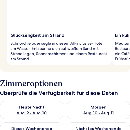
Glückseligkeit am Strand
Ein kul
Schnorchle oder segle in diesem All-inclusive-Hotel
Mediter
am Wasser. Entspanne dich auf weißem Sand mit
Restaura
Strandliegen, Sonnenschirmen und einem Restaurant
ein Café
am Strand.
Frühstü
Zimmeroptionen
Überprüfe die Verfügbarkeit für diese Daten
Überprüfe die Verfügbarkeit für heute Nacht, Aug. 9 - Aug. 10
Überprüfe die Verfügbarkeit fü
Heute Nacht
Morgen
Aug. 9 - Aug. 10
Aug. 10 - Aug. 11
Überprüfe die Verfügbarkeit für dieses Wochenende, Aug. 14 -
Überprüfe die Verfügbarkeit f
Dieses Wochenende
Nächstes Wochenende