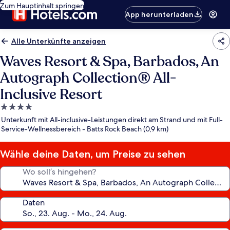
Zum Hauptinhalt springen
App herunterladen
Alle Unterkünfte anzeigen
Waves Resort & Spa, Barbados, An
Autograph Collection® All-
Inclusive Resort
4.0-
Sterne-
Unterkunft mit All-inclusive-Leistungen direkt am Strand und mit Full-
Unterkunft
Service-Wellnessbereich - Batts Rock Beach (0,9 km)
Wähle deine Daten, um Preise zu sehen
Wo soll’s hingehen?
Daten