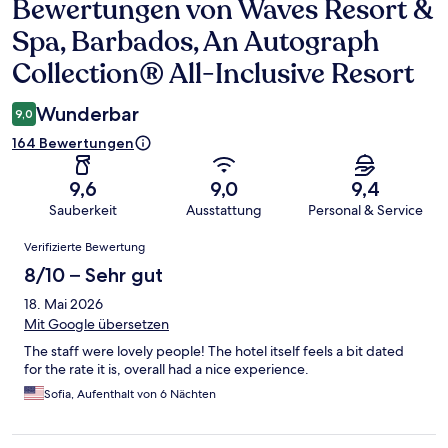
Bewertungen von Waves Resort &
Bewertungen
Spa, Barbados, An Autograph
Collection® All-Inclusive Resort
Wunderbar
9,0
164 Bewertungen
9,6
9,0
9,4
Sauberkeit
Ausstattung
Personal & Service
Bewertungen
Verifizierte Bewertung
8/10 – Sehr gut
18. Mai 2026
Mit Google übersetzen
The staff were lovely people! The hotel itself feels a bit dated
for the rate it is, overall had a nice experience.
Sofia, Aufenthalt von 6 Nächten