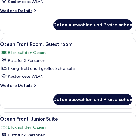
Guest
Kostenloses WLAN
room
Weitere
Weitere Details
anzeigen
Details
für
Daten auswählen und Preise sehen
Standard,
Guest
room
Alle
Ein Balkon mit Korbstühlen, einem Gla
8
Ocean Front Room, Guest room
Fotos
Blick auf den Ozean
für
Platz für 3 Personen
Ocean
Front
1 King-Bett und 1 großes Schlafsofa
Room,
Kostenloses WLAN
Guest
Weitere
Weitere Details
room
Details
anzeigen
für
Daten auswählen und Preise sehen
Ocean
Front
Room,
Alle
Ein Balkon mit Blick auf den Ozean u
6
Guest
Ocean Front, Junior Suite
Fotos
room
Blick auf den Ozean
für
Platz für 4 Personen