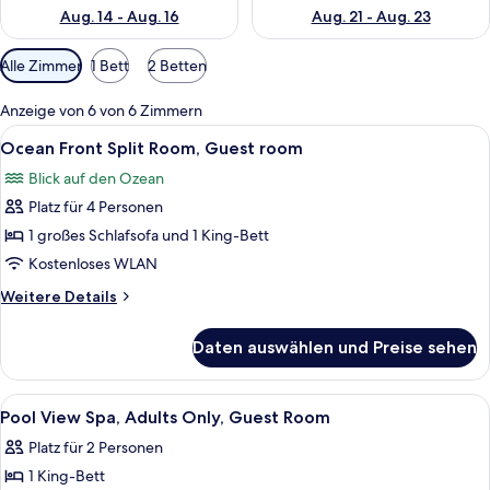
Aug. 14 - Aug. 16
Aug. 21 - Aug. 23
Verfügbare
Alle Zimmer
1 Bett
2 Betten
Filter
für
Anzeige von 6 von 6 Zimmern
Zimmer
Alle
Ein Balkon mit Korbstühlen, einem Gla
10
Ocean Front Split Room, Guest room
Fotos
Blick auf den Ozean
für
Platz für 4 Personen
Ocean
Front
1 großes Schlafsofa und 1 King-Bett
Split
Kostenloses WLAN
Room,
Weitere
Weitere Details
Guest
Details
room
für
Daten auswählen und Preise sehen
Ocean
anzeigen
Front
Split
Alle
Ein Hotelzimmer mit Bett, Sessel, Fe
5
Room,
Pool View Spa, Adults Only, Guest Room
Fotos
Guest
Platz für 2 Personen
room
für
1 King-Bett
Pool