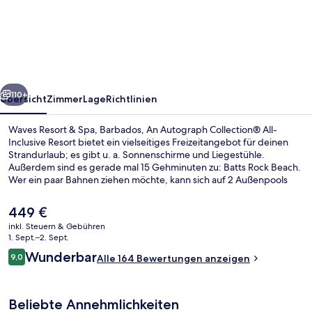
&
Spa,
Barbados,
An
rück
Weiter
Autograph
110+
Übersicht
Zimmer
Lage
Richtlinien
Collection®
Waves Resort & Spa, Barbados, An Autograph Collection® All-
All-
Inclusive Resort bietet ein vielseitiges Freizeitangebot für deinen
Strandurlaub; es gibt u. a. Sonnenschirme und Liegestühle.
Inclusive
Außerdem sind es gerade mal 15 Gehminuten zu: Batts Rock Beach.
Resort
Wer ein paar Bahnen ziehen möchte, kann sich auf 2 Außenpools
freuen. Wenn dir eher der Sinn nach Entspannung steht, kannst du
dich im Wellnessbereich mit Tiefengewebe-Massagen,
Der
449 €
Aromatherapie und ayurvedischen Anwendungen verwöhnen
aktuelle
inkl. Steuern & Gebühren
lassen. Seascape, eins von 2 Restaurants, serviert mediterrane
Preis
1. Sept.–2. Sept.
Küche und ist zum Frühstück, Mittagessen und Abendessen
Zimmersafe, Bügeleisen/Bügelbrett, 
beträgt
Bewertungen
geöffnet. Als weitere Highlights bietet diese Unterkunft mit All-
Wunderbar
9,0
Alle 164 Bewertungen anzeigen
449 €.
9,0 von 10.
inclusive-Leistungen einen Fitnessbereich, einen Whirlpool und 2
Bars/Lounges. Andere Reisende haben viel Gutes über das
hilfsbereite Personal zu berichten.
Beliebte Annehmlichkeiten