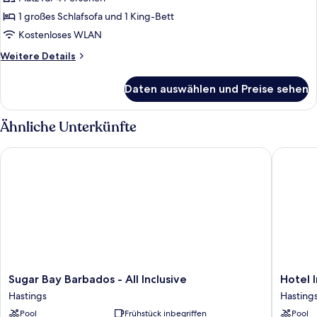
Ocean
Front,
1 großes Schlafsofa und 1 King-Bett
Junior
Kostenloses WLAN
Suite
Weitere
Weitere Details
anzeigen
Details
für
Daten auswählen und Preise sehen
Ocean
Front,
Junior
Ähnliche Unterkünfte
Suite
Sugar Bay Barbados - All Inclusive
Hotel In
Sugar
Hotel
Sugar Bay Barbados - All Inclusive
Hotel 
Bay
Indigo
Hastings
Hasting
Barbados
Bridget
Pool
Frühstück inbegriffen
Pool
-
Barbado