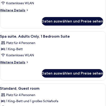
View
Kostenloses WLAN
Spa,
Weitere
Weitere Details
Adults
Details
für
Only,
Daten auswählen und Preise sehen
Pool
Guest
View
Room
Spa,
Alle
Ein ordentlich eingerichtetes Hotelzi
3
anzeigen
Adults
Spa suite, Adults Only, 1 Bedroom Suite
Fotos
Only,
Platz für 4 Personen
Guest
für
Room
1 King-Bett
Spa
suite,
Kostenloses WLAN
Adults
Weitere
Weitere Details
Only,
Details
für
1
Daten auswählen und Preise sehen
Spa
Bedroom
suite,
Suite
Adults
Alle
Ein Hotelzimmer mit einem großen Bet
8
anzeigen
Only,
Standard, Guest room
Fotos
1
Platz für 4 Personen
Bedroom
für
Suite
1 King-Bett und 1 großes Schlafsofa
Standard,