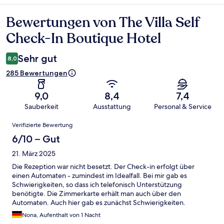
Bewertungen von The Villa Self
Bewertungen
Check-In Boutique Hotel
Sehr gut
8,0
285 Bewertungen
9,0
8,4
7,4
Sauberkeit
Ausstattung
Personal & Service
Bewertungen
Verifizierte Bewertung
6/10 – Gut
21. März 2025
Die Rezeption war nicht besetzt. Der Check-in erfolgt über
einen Automaten - zumindest im Idealfall. Bei mir gab es
Schwierigkeiten, so dass ich telefonisch Unterstützung
benötigte. Die Zimmerkarte erhält man auch über den
Automaten. Auch hier gab es zunächst Schwierigkeiten.
Darüber hinaus ging ich am Morgen Frühstücken und bin
Nona, Aufenthalt von 1 Nacht
anschließend nicht mehr in die Unterkunft gekommen, weil die