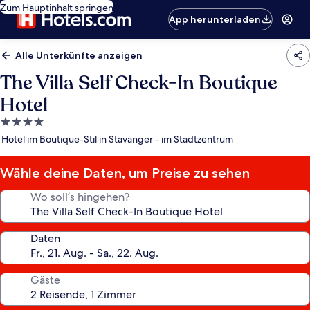
Zum Hauptinhalt springen
App herunterladen
Alle Unterkünfte anzeigen
The Villa Self Check-In Boutique
Hotel
4.0-
Sterne-
Hotel im Boutique-Stil in Stavanger - im Stadtzentrum
Unterkunft
Wähle deine Daten, um Preise zu sehen
Wo soll’s hingehen?
Daten
Gäste