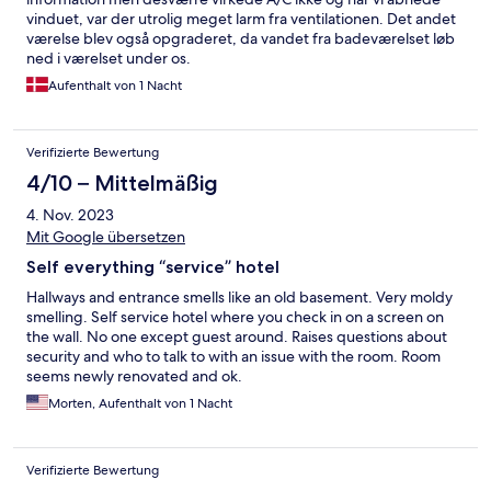
vinduet, var der utrolig meget larm fra ventilationen. Det andet
værelse blev også opgraderet, da vandet fra badeværelset løb
ned i værelset under os.
Aufenthalt von 1 Nacht
Verifizierte Bewertung
4/10 – Mittelmäßig
4. Nov. 2023
Mit Google übersetzen
Self everything “service” hotel
Hallways and entrance smells like an old basement. Very moldy
smelling. Self service hotel where you check in on a screen on
the wall. No one except guest around. Raises questions about
security and who to talk to with an issue with the room. Room
seems newly renovated and ok.
Morten, Aufenthalt von 1 Nacht
Verifizierte Bewertung