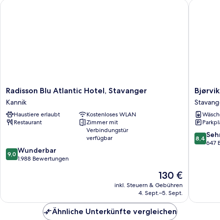
Radisson Blu Atlantic Hotel, Stavanger
Bjørvika
Radisson
Bjørvika
Radisson Blu Atlantic Hotel, Stavanger
Bjørvi
Blu
Apartme
Kannik
Stavang
Atlantic
-
Haustiere erlaubt
Kostenloses WLAN
Wäsch
Hotel,
Sirkus
Restaurant
Zimmer mit
Parkpl
Stavanger
Renaa
Verbindungstür
Kannik
Stavang
8.4
Seh
verfügbar
8,4
von
647 
9.0
Wunderbar
10,
9,0
von
1.988 Bewertungen
Sehr
10,
gut,
Der
130 €
Wunderbar,
647
Preis
1.988
inkl. Steuern & Gebühren
Bewert
beträgt
4. Sept.–5. Sept.
Bewertungen
130 €
Ähnliche Unterkünfte vergleichen