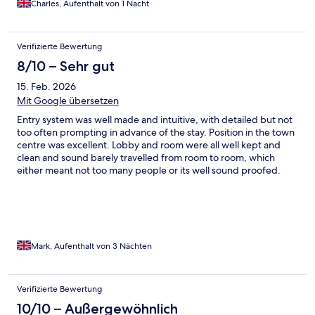
Charles, Aufenthalt von 1 Nacht
Verifizierte Bewertung
8/10 – Sehr gut
15. Feb. 2026
Mit Google übersetzen
Entry system was well made and intuitive, with detailed but not
too often prompting in advance of the stay. Position in the town
centre was excellent. Lobby and room were all well kept and
clean and sound barely travelled from room to room, which
either meant not too many people or its well sound proofed.
Bathroom was fine and shower was nice and hot. Bed was
comfortable too, no aches the next day which is common with a
poor bed and pillow. Curtains were not fully hooked on and the
thermostat was hanging off the wall behind the tv, plus the
kettle needed to be plugged in on the bedside table, so a little
more general care is required, but would stay there again for
Mark, Aufenthalt von 3 Nächten
the convenience.
Verifizierte Bewertung
10/10 – Außergewöhnlich