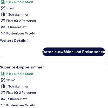
Blick auf die Stadt
für
18 m²
Classic-
Doppelzimmer
1 Schlafzimmer
anzeigen
Platz für 2 Personen
1 Queen-Bett
Kostenloses WLAN
Weitere
Weitere Details
Details
für
Daten auswählen und Preise sehen
Classic-
Doppelzimmer
Alle
Ein modernes Hotelzimmer mit einem gr
24
Superior-Doppelzimmer
Fotos
Blick auf die Stadt
für
23 m²
Superior-
Doppelzimmer
1 Schlafzimmer
anzeigen
Platz für 2 Personen
1 Queen-Bett
Kostenloses WLAN