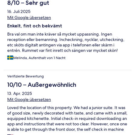
8/10 – Sehr gut
16. Juli 2025
Mit Google übersetzen
Enkelt, fint och bekvämt
Bra val om man inte kräver så mycket uppassning. Ingen
reception eller bemanning. Incheckning, nycklar, utcheckning,
etc sköts digitalt antingen via app i telefonen eller skärm i
entrén. Rummet var fint inrett och sängen var mycket skön!
Melinda, Aufenthalt von 1 Nacht
Verifizierte Bewertung
10/10 – Außergewöhnlich
13. Apr. 2025
Mit Google übersetzen
Loved the location of this property. We had a junior suite. It was
of good size, newly decorated with taste, and came with a small,
equipped kitchenette. Initial check-in required downloading an
app and instructions that were not too clear. However, once one
is able to get through the front door, the self check in machine
worked rather well. All in all, we enjoyed our two short stays.