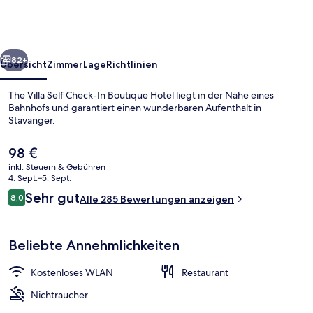
Check-
In
Boutique
rück
Weiter
Hotel
82+
Übersicht
Zimmer
Lage
Richtlinien
The Villa Self Check-In Boutique Hotel liegt in der Nähe eines
Bahnhofs und garantiert einen wunderbaren Aufenthalt in
Stavanger.
Der
98 €
aktuelle
inkl. Steuern & Gebühren
Preis
4. Sept.–5. Sept.
beträgt
Bewertungen
Sehr gut
8,0
Alle 285 Bewertungen anzeigen
98 €.
8,0 von 10.
Fassade der Unterkunft
Beliebte Annehmlichkeiten
Kostenloses WLAN
Restaurant
Nichtraucher