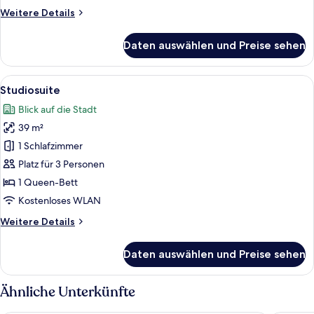
Weitere
Weitere Details
Details
für
Daten auswählen und Preise sehen
Superior-
Doppelzimmer
Alle
Ein modernes Hotelzimmer mit einem g
30
Studiosuite
Fotos
Blick auf die Stadt
für
39 m²
Studiosuite
anzeigen
1 Schlafzimmer
Platz für 3 Personen
1 Queen-Bett
Kostenloses WLAN
Weitere
Weitere Details
Details
für
Daten auswählen und Preise sehen
Studiosuite
Ähnliche Unterkünfte