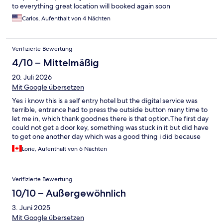
to everything great location will booked again soon
Carlos, Aufenthalt von 4 Nächten
Verifizierte Bewertung
4/10 – Mittelmäßig
20. Juli 2026
Mit Google übersetzen
Yes i know this is a self entry hotel but the digital service was
terrible, entrance had to press the outside button many time to
let me in, which thank goodnes there is that option.The first day
could not get a door key, something was stuck in it but did have
to get one another day which was a good thing i did because
the digital phone key also quit working for my bedroom and had
Lorie, Aufenthalt von 6 Nächten
to use the physical card for the last 3 days. My lite in the ceiling
blinks and i told them, i do not think it was fixed as it still did it for
the next 4 days, there has to be a short in that lite socket, i hope
Verifizierte Bewertung
it is not a signal of a fire alert. I was able to connect with cleaning
ladies to get extra sugar for my tea and another toilet roll but
10/10 – Außergewöhnlich
they did not understand english. It is very nosy on a busy street
3. Juni 2025
so no sleep, is close to mall and old town and the water front
and library.
Mit Google übersetzen