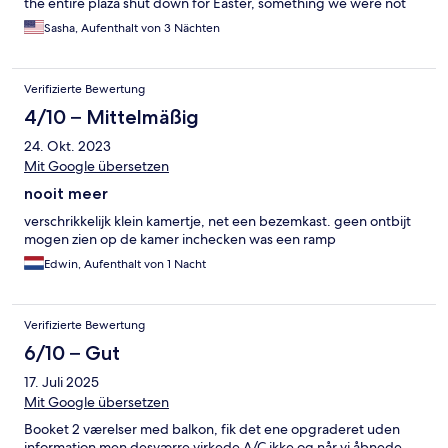
the entire plaza shut down for Easter, something we were not
aware of at all, despite having already visited two other cities in
Sasha, Aufenthalt von 3 Nächten
Norway with everything still open. We would have appreciated
for the staff to give travelers a heads up since they have no
amenities, additional towels or toiletries, and their FAQs state
Verifizierte Bewertung
that guests can purchase what they need at nearby stores -
which were all closed. That includes the pharmacies, which was
4/10 – Mittelmäßig
awful because half our travel party got sick with the flu and we
24. Okt. 2023
had nowhere to get meds despite walking around for a couple
hours. When I emailed the staff about the major inconvenience,
Mit Google übersetzen
they essentially told me it's on the guests to know all the major
nooit meer
holidays and closures. We stayed for three nights in this
condition so it was not an enjoyable experience at all.
verschrikkelijk klein kamertje, net een bezemkast. geen ontbijt
Unfortunate, really.
mogen zien op de kamer inchecken was een ramp
Edwin, Aufenthalt von 1 Nacht
Verifizierte Bewertung
6/10 – Gut
17. Juli 2025
Mit Google übersetzen
Booket 2 værelser med balkon, fik det ene opgraderet uden
information men desværre virkede A/C ikke og når vi åbnede