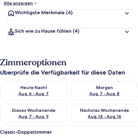
Alle anzeigen
Wichtigste Merkmale
(4)
Sich wie zu Hause fühlen
(4)
Zimmeroptionen
Überprüfe die Verfügbarkeit für diese Daten
Überprüfe die Verfügbarkeit für heute Nacht, Aug. 6 - Aug. 7.
Überprüfe die Verfügbarkeit f
Heute Nacht
Morgen
Aug. 6 - Aug. 7
Aug. 7 - Aug. 8
Überprüfe die Verfügbarkeit für dieses Wochenende, Aug. 7 - 
Überprüfe die Verfügbarkeit f
Dieses Wochenende
Nächstes Wochenende
Aug. 7 - Aug. 9
Aug. 14 - Aug. 16
Alle
Ein modernes Hotelzimmer mit Bett, Sc
17
Classic-Doppelzimmer
Fotos