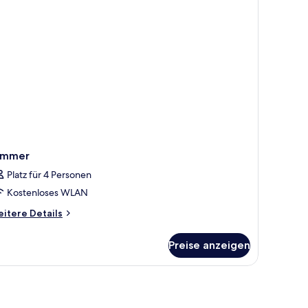
immer
Platz für 4 Personen
Kostenloses WLAN
itere
itere Details
tails
r
Preise anzeigen
immer