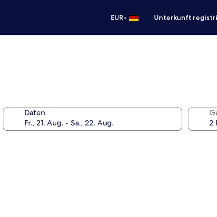
•
EUR
Unterkunft registr
Daten
G