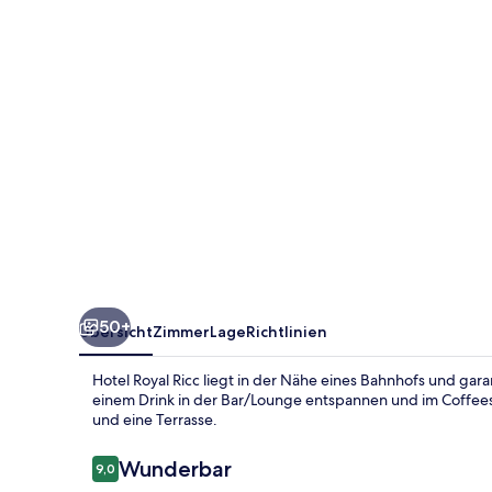
50+
Übersicht
Zimmer
Lage
Richtlinien
Hotel Royal Ricc liegt in der Nähe eines Bahnhofs und gar
einem Drink in der Bar/Lounge entspannen und im Coffees
und eine Terrasse.
Bewertungen
Wunderbar
9,0
9,0 von 10.