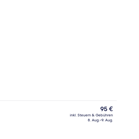
Treppe
Der
95 €
aktuelle
inkl. Steuern & Gebühren
Preis
8. Aug.–9. Aug.
lzimmer | Hochwertige Bettwaren, Minibar, Zimmersafe, Schreibtisch
Innenbereich
beträgt
95 €.