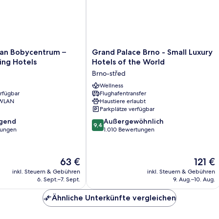
Grand
an Bobycentrum –
Grand Palace Brno - Small Luxury
Palace
ing Hotels
Hotels of the World
Brno
Brno-střed
-
Small
Wellness
erfügbar
Flughafentransfer
Luxury
 WLAN
Haustiere erlaubt
Hotels
Parkplätze verfügbar
of
9.4
agend
the
Außergewöhnlich
9,4
von
tungen
World
1.010 Bewertungen
10,
Brno-
,
Außergewöhnlich,
střed
1.010
Der
Der
63 €
121 €
Bewertungen
Preis
Preis
inkl. Steuern & Gebühren
inkl. Steuern & Gebühren
beträgt
beträgt
6. Sept.–7. Sept.
9. Aug.–10. Aug.
63 €
121 €
Ähnliche Unterkünfte vergleichen