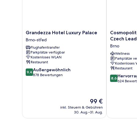
Grandezza
Cosmopolitan
Grandezza Hotel Luxury Palace
Cosmopolit
Hotel
Bobycentrum
Czech Lead
Brno-střed
Luxury
–
Brno
Flughafentransfer
Palace
Czech
Parkplätze verfügbar
Brno-
Leading
Wellness
Kostenloses WLAN
Parkplätze v
střed
Hotels
Restaurant
Kostenloses
Brno
Restaurant
9.4
Außergewöhnlich
9,4
von
878 Bewertungen
8.6
Hervorr
8,6
10,
von
624 Bewer
Außergewöhnlich,
10,
878
Hervorragend
Bewertungen
624
Der
99 €
Bewertungen
Preis
inkl. Steuern & Gebühren
beträgt
30. Aug.–31. Aug.
99 €