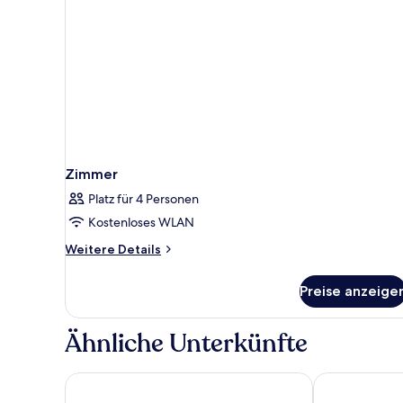
Zimmer
Platz für 4 Personen
Kostenloses WLAN
Weitere
Weitere Details
Details
für
Preise anzeige
Zimmer
Ähnliche Unterkünfte
Grandezza Hotel Luxury Palace
Cosmopolitan