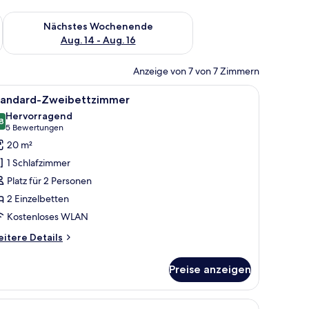
es Wochenende, Aug. 7 - Aug. 9.
Überprüfe die Verfügbarkeit für nächstes Wochenende, Aug. 1
Nächstes Wochenende
Aug. 14 - Aug. 16
Anzeige von 7 von 7 Zimmern
 Betten mit gemusterten Tagesdecken, einem großen Buntglasfenster und ein
le
Ein Hotelzimmer mit zwei Betten, einem Holzti
4
tandard-Zweibettzimmer
otos
Hervorragend
ür
8
8,8 von 10
(5
5 Bewertungen
tandard-
Bewertungen)
20 m²
weibettzimmer
1 Schlafzimmer
nzeigen
Platz für 2 Personen
2 Einzelbetten
Kostenloses WLAN
itere
itere Details
tails
r
Preise anzeigen
andard-
eibettzimmer
h mit Lampe und einem Buntglasfenster.