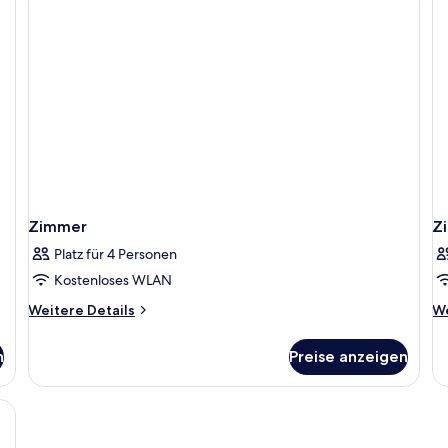
Zimmer
Z
Platz für 4 Personen
Kostenloses WLAN
Weitere
We
Weitere Details
We
Details
De
für
fü
n
Preise anzeigen
Zimmer
Z