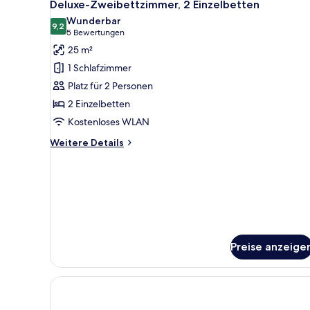
4
Deluxe-Zweibettzimmer, 2 Einzelbetten
Fotos
Wunderbar
für
9,2
9,2 von 10
(5
5 Bewertungen
Deluxe-
Bewertungen)
25 m²
Zweibettzimmer,
1 Schlafzimmer
2 Einzelbetten
Platz für 2 Personen
anzeigen
2 Einzelbetten
Kostenloses WLAN
Weitere
Weitere Details
Details
für
Deluxe-
Zweibettzimmer,
2 Einzelbetten
Preise anzeige