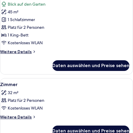
Blick auf den Garten
für
45 m²
Zimmer,
1 King-
1 Schlafzimmer
Bett,
Platz für 2 Personen
Nichtraucher
1 King-Bett
anzeigen
Kostenloses WLAN
Weitere
Weitere Details
Details
für
Daten auswählen und Preise sehen
Zimmer,
1 King-
Bett,
Alle
Hochwertige Bettwaren, Zimmersafe, 
4
Nichtraucher
Zimmer
Fotos
32 m²
für
Platz für 2 Personen
Zimmer
anzeigen
Kostenloses WLAN
Weitere
Weitere Details
Details
für
Daten auswählen und Preise sehen
Zimmer