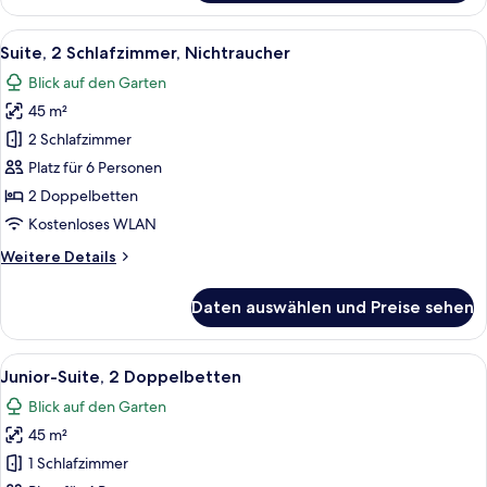
Smoking
1
anzeigen
King
Alle
Ein Hotelzimmer mit Holz-Kopfteil, ei
6
Bed,
Suite, 2 Schlafzimmer, Nichtraucher
Fotos
Non
Blick auf den Garten
Smoking
für
45 m²
Suite,
2 Schlafzimmer,
2 Schlafzimmer
Nichtraucher
Platz für 6 Personen
anzeigen
2 Doppelbetten
Kostenloses WLAN
Weitere
Weitere Details
Details
für
Daten auswählen und Preise sehen
Suite,
2 Schlafzimmer,
Nichtraucher
Alle
Ein modernes Wohnzimmer mit einer H
5
Junior-Suite, 2 Doppelbetten
Fotos
Blick auf den Garten
für
45 m²
Junior-
Suite,
1 Schlafzimmer