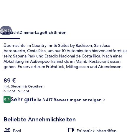
Suites
by
Radisson,
rück
Weiter
San
47+
Übersicht
Zimmer
Lage
Richtlinien
Jose
Übernachte im Country Inn & Suites by Radisson, San Jose
Aeropuerto,
Aeropuerto, Costa Rica, um nur 10 Autominuten hiervon entfernt zu
sein: Sabana Park und Estadio Nacional de Costa Rica. Nach einer
Costa
Abkühlung im Außenpool kannst du im Mambi Restaurant essen
Rica
gehen. Es serviert zum Frühstück, Mittagessen und Abendessen
Fusionsküche. Weitere Highlights sind ein kostenloser
Flughafentransfer, eine Bar/Lounge und ein Fitnesscenter. Der Pool
Der
89 €
und die bequemen Betten erhalten tolle Bewertungen von anderen
aktuelle
inkl. Steuern & Gebühren
Reisenden.
Preis
5. Sept.–6. Sept.
Terrasse/Patio
beträgt
Bewertungen
Sehr gut
8,4
Alle 3.417 Bewertungen anzeigen
89 €.
8,4 von 10.
Beliebte Annehmlichkeiten
Pool
Frühstück inbegriffen