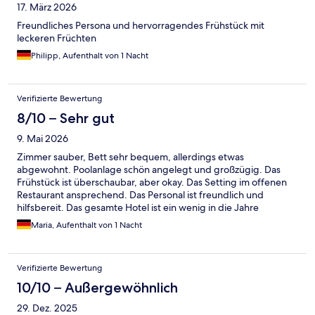
17. März 2026
Freundliches Persona und hervorragendes Frühstück mit
leckeren Früchten
Philipp, Aufenthalt von 1 Nacht
Verifizierte Bewertung
8/10 – Sehr gut
9. Mai 2026
Zimmer sauber, Bett sehr bequem, allerdings etwas
abgewohnt. Poolanlage schön angelegt und großzügig. Das
Frühstück ist überschaubar, aber okay. Das Setting im offenen
Restaurant ansprechend. Das Personal ist freundlich und
hilfsbereit. Das gesamte Hotel ist ein wenig in die Jahre
gekommen, aber insgesamt sehr sauber.
Maria, Aufenthalt von 1 Nacht
Verifizierte Bewertung
10/10 – Außergewöhnlich
29. Dez. 2025