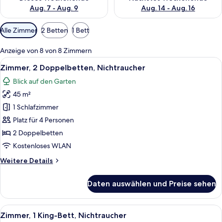
Aug. 7 - Aug. 9
Aug. 14 - Aug. 16
Verfügbare
Alle Zimmer
2 Betten
1 Bett
Filter
für
Anzeige von 8 von 8 Zimmern
Zimmer
Alle
Ein Hotelzimmer mit zwei Betten, eine
10
Zimmer, 2 Doppelbetten, Nichtraucher
Fotos
Blick auf den Garten
für
45 m²
Zimmer,
2 Doppelbetten,
1 Schlafzimmer
Nichtraucher
Platz für 4 Personen
anzeigen
2 Doppelbetten
Kostenloses WLAN
Weitere
Weitere Details
Details
für
Daten auswählen und Preise sehen
Zimmer,
2 Doppelbetten,
Nichtraucher
Alle
Ein Hotelzimmer mit Bett, Schreibtisch
12
Zimmer, 1 King-Bett, Nichtraucher
Fotos