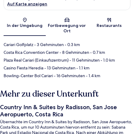
Auf Karte anzeigen
Karte
In der Umgebung
Fortbewegung vor
Restaurants
Ort
Cariari Golfplatz
- 3 Gehminuten
- 0.3 km
Costa Rica Convention Center
- 8 Gehminuten
- 0.7 km
Plaza Real Cariari (Einkaufszentrum)
- 11 Gehminuten
- 1.0 km
Casino Fiesta Heredia
- 13 Gehminuten
- 1.1 km
Bowling-Center Bol Cariari
- 16 Gehminuten
- 1.4 km
Mehr zu dieser Unterkunft
Country Inn & Suites by Radisson, San Jose
Aeropuerto, Costa Rica
Übernachte im Country Inn & Suites by Radisson, San Jose Aeropuerto,
Costa Rica, um nur 10 Autominuten hiervon entfernt zu sein: Sabana
Park und Estadio Nacional de Costa Rica. Nach einer Abkühlung im