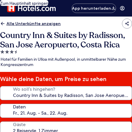
Zum Hauptinhalt springen
App herunterladen
Alle Unterkünfte anzeigen
Country Inn & Suites by Radisson,
San Jose Aeropuerto, Costa Rica
3.5-
Sterne-
Hotel für Familien in Ulloa mit Außenpool, in unmittelbarer Nähe zum
Unterkunft
Kongresszentrum
Wähle deine Daten, um Preise zu sehen
Wo soll’s hingehen?
Daten
Gäste