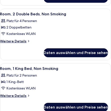
Alle
Ein Hotelzimmer mit zwei Betten, eine
12
Room, 2 Double Beds, Non Smoking
Fotos
Platz für 4 Personen
für
2 Doppelbetten
Room,
2
Kostenloses WLAN
Double
Weitere
Weitere Details
Beds,
Details
für
Non
Daten auswählen und Preise sehen
Room,
Smoking
2
anzeigen
Double
Alle
Ein Hotelzimmer mit Bett, Schreibtisch,
14
Beds,
Room, 1 King Bed, Non Smoking
Fotos
Non
Platz für 2 Personen
Smoking
für
1 King-Bett
Room,
1
Kostenloses WLAN
King
Weitere
Weitere Details
Bed,
Details
für
Non
Daten auswählen und Preise sehen
Room,