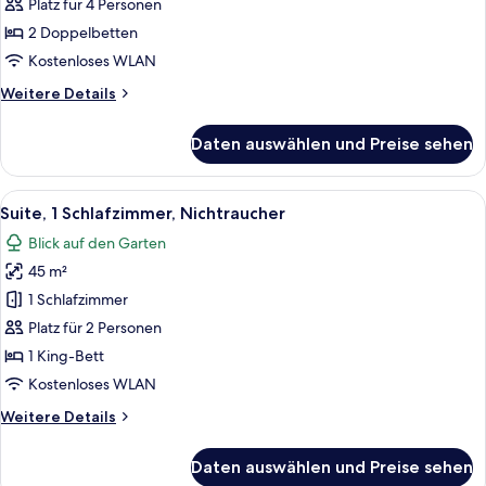
2 Doppelbetten
Platz für 4 Personen
anzeigen
2 Doppelbetten
Kostenloses WLAN
Weitere
Weitere Details
Details
für
Daten auswählen und Preise sehen
Junior-
Suite,
2 Doppelbetten
Alle
Ein Hotelzimmer mit Holz-Kopfteil, ei
4
Suite, 1 Schlafzimmer, Nichtraucher
Fotos
Blick auf den Garten
für
45 m²
Suite,
1
1 Schlafzimmer
Schlafzimmer,
Platz für 2 Personen
Nichtraucher
1 King-Bett
anzeigen
Kostenloses WLAN
Weitere
Weitere Details
Details
für
Daten auswählen und Preise sehen
Suite,