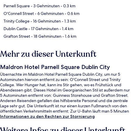
Parnell Square
- 3 Gehminuten
- 0.3 km
O'Connell Street
- 6 Gehminuten
- 0.6 km
Trinity College
- 16 Gehminuten
- 1.3 km
Dublin Castle
- 17 Gehminuten
- 1.4 km
Grafton Street
- 18 Gehminuten
- 1.6 km
Mehr zu dieser Unterkunft
Maldron Hotel Parnell Square Dublin City
Übernachte im Maldron Hotel Parnell Square Dublin City, um nur 5
Autominuten hiervon entfernt zu sein: O'Connell Street und Trinity
College. Wer Hunger hat, kann ins Stir gehen, wo es Frühstück und
Abendessen gibt. Dieses Hotel im Georgianischen Stil ist außerdem nur
5 Autominuten entfernt von: Guinness Storehouse und Grafton Street.
Anderen Reisenden gefallen das hilfsbereite Personal und die zentrale
Lage sehr gut. Die Unterkunft ist nur einen kurzen Fußmarsch von den
öffentlichen Verkehrsmitteln entfernt: Zur U-Bahn läuft man 5 Minuten
(Straßenbahnhaltestelle Dominick) bzw. 7 Minuten (Broadstone - DIT
Informationen zu den Rechten zur Stornierung
Station).
Weitere Infos zu dieser Unterkunft