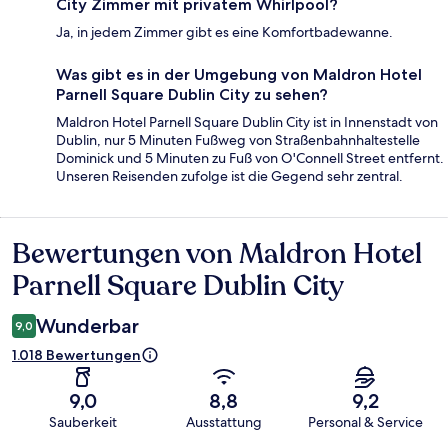
City Zimmer mit privatem Whirlpool?
Ja, in jedem Zimmer gibt es eine Komfortbadewanne.
Was gibt es in der Umgebung von Maldron Hotel
Parnell Square Dublin City zu sehen?
Maldron Hotel Parnell Square Dublin City ist in Innenstadt von
Dublin, nur 5 Minuten Fußweg von Straßenbahnhaltestelle
Dominick und 5 Minuten zu Fuß von O'Connell Street entfernt.
Unseren Reisenden zufolge ist die Gegend sehr zentral.
Bewertungen von Maldron Hotel
Bewertungen
Parnell Square Dublin City
Wunderbar
9,0
1.018 Bewertungen
9,0
8,8
9,2
Sauberkeit
Ausstattung
Personal & Service