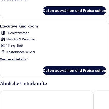
Details
für
Daten auswählen und Preise sehen
Zimmer,
1 King-
Bett
Alle
Ein modernes Hotelzimmer mit einem g
6
Executive King Room
Fotos
1 Schlafzimmer
für
Platz für 2 Personen
Executive
King
1 King-Bett
Room
Kostenloses WLAN
anzeigen
Weitere
Weitere Details
Details
für
Daten auswählen und Preise sehen
Executive
King
Room
Ähnliche Unterkünfte
Maldron Hotel Pearse Street Dublin City
Premier 