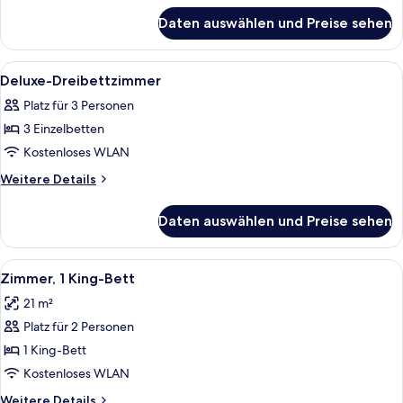
für
Daten auswählen und Preise sehen
Deluxe
family
Room
Alle
Ein modernes Hotel mit auffälliger B
8
Deluxe-Dreibettzimmer
Fotos
Platz für 3 Personen
für
3 Einzelbetten
Deluxe-
Dreibettzimmer
Kostenloses WLAN
anzeigen
Weitere
Weitere Details
Details
für
Daten auswählen und Preise sehen
Deluxe-
Dreibettzimmer
Alle
Ein modernes Hotelzimmer mit einem g
5
Zimmer, 1 King-Bett
Fotos
21 m²
für
Platz für 2 Personen
Zimmer,
1 King-
1 King-Bett
Bett
Kostenloses WLAN
anzeigen
Weitere
Weitere Details