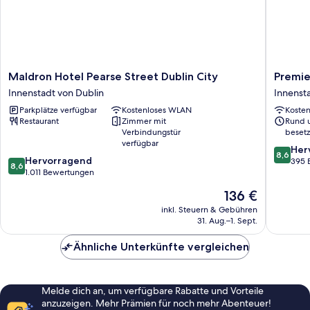
Maldron
Premier
Maldron Hotel Pearse Street Dublin City
Premie
Hotel
Inn
Innenstadt von Dublin
Innenst
Pearse
Dublin
Parkplätze verfügbar
Kostenloses WLAN
Koste
Street
Cc
Restaurant
Zimmer mit
Rund 
Dublin
North
Verbindungstür
besetz
City
Docklan
verfügbar
8.6
Innenstadt
Innenst
Her
8,6
8.6
Hervorragend
von
von
von
395 
8,6
von
1.011 Bewertungen
10,
Dublin
Dublin
10,
Hervorr
Der
136 €
Hervorragend,
395
Preis
1.011
inkl. Steuern & Gebühren
Bewert
beträgt
31. Aug.–1. Sept.
Bewertungen
136 €
Ähnliche Unterkünfte vergleichen
Melde dich an, um verfügbare Rabatte und Vorteile
anzuzeigen. Mehr Prämien für noch mehr Abenteuer!