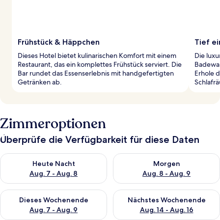
Frühstück & Häppchen
Tief e
Dieses Hotel bietet kulinarischen Komfort mit einem
Die luxu
Restaurant, das ein komplettes Frühstück serviert. Die
Badewan
Bar rundet das Essenserlebnis mit handgefertigten
Erhole d
Getränken ab.
Schlafr
Zimmeroptionen
Überprüfe die Verfügbarkeit für diese Daten
Überprüfe die Verfügbarkeit für heute Nacht, Aug. 7 - Aug. 8.
Überprüfe die Verfügbarkeit f
Heute Nacht
Morgen
Aug. 7 - Aug. 8
Aug. 8 - Aug. 9
Überprüfe die Verfügbarkeit für dieses Wochenende, Aug. 7 - 
Überprüfe die Verfügbarkeit f
Dieses Wochenende
Nächstes Wochenende
Aug. 7 - Aug. 9
Aug. 14 - Aug. 16