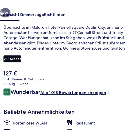
City
rück
Weiter
21+
Übersicht
Zimmer
Lage
Richtlinien
Übernachte im Maldron Hotel Parnell Square Dublin City, um nur 5
Autominuten hiervon entfernt zu sein: O'Connell Street und Trinity
College. Wer Hunger hat, kann ins Stir gehen, wo es Frühstück und
Abendessen gibt. Dieses Hotel im Georgianischen Stil ist außerdem
nur 5 Autominuten entfernt von: Guinness Storehouse und Grafton
Street. Anderen Reisenden gefallen das hilfsbereite Personal und
die zentrale Lage sehr gut. Die Unterkunft ist nur einen kurzen
VIP Access
Fußmarsch von den öffentlichen Verkehrsmitteln entfernt: Zur U-
Bahn läuft man 5 Minuten (Straßenbahnhaltestelle Dominick) bzw. 7
Der
127 €
Minuten (Broadstone - DIT Station).
Hochwertige Bettwaren, Zimmersafe, Sc
aktuelle
inkl. Steuern & Gebühren
Preis
31. Aug.–1. Sept.
beträgt
Bewertungen
Wunderbar
9,0
Alle 1.018 Bewertungen anzeigen
127 €.
9,0 von 10.
Beliebte Annehmlichkeiten
Kostenloses WLAN
Restaurant