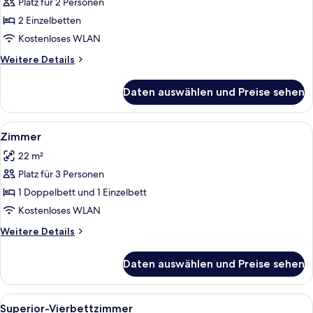
Zweibettzimmer,
Platz für 2 Personen
2 Einzelbetten
2 Einzelbetten
anzeigen
Kostenloses WLAN
Weitere
Weitere Details
Details
für
Daten auswählen und Preise sehen
Deluxe-
Zweibettzimmer,
2 Einzelbetten
Alle
Ein Hotelzimmer mit zwei Betten, ein
8
Zimmer
Fotos
22 m²
für
Platz für 3 Personen
Zimmer
anzeigen
1 Doppelbett und 1 Einzelbett
Kostenloses WLAN
Weitere
Weitere Details
Details
für
Daten auswählen und Preise sehen
Zimmer
Alle
Ein modernes Hotelzimmer mit einem g
5
Superior-Vierbettzimmer