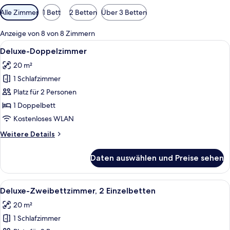
Verfügbare
Alle Zimmer
1 Bett
2 Betten
Über 3 Betten
Filter
für
Anzeige von 8 von 8 Zimmern
Zimmer
Alle
Ein modernes Hotelzimmer mit einem g
6
Deluxe-Doppelzimmer
Fotos
20 m²
für
1 Schlafzimmer
Deluxe-
Doppelzimmer
Platz für 2 Personen
anzeigen
1 Doppelbett
Kostenloses WLAN
Weitere
Weitere Details
Details
für
Daten auswählen und Preise sehen
Deluxe-
Doppelzimmer
Alle
Ein Hotelzimmer mit zwei Betten, einem
6
Deluxe-Zweibettzimmer, 2 Einzelbetten
Fotos
20 m²
für
1 Schlafzimmer
Deluxe-