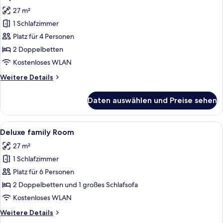
Fotos
27 m²
für
1 Schlafzimmer
Superior-
Vierbettzimmer
Platz für 4 Personen
anzeigen
2 Doppelbetten
Kostenloses WLAN
Weitere
Weitere Details
Details
für
Daten auswählen und Preise sehen
Superior-
Vierbettzimmer
Alle
Hochwertige Bettwaren, Zimmersafe, Sc
6
Deluxe family Room
Fotos
27 m²
für
1 Schlafzimmer
Deluxe
family
Platz für 6 Personen
Room
2 Doppelbetten und 1 großes Schlafsofa
anzeigen
Kostenloses WLAN
Weitere
Weitere Details
Details