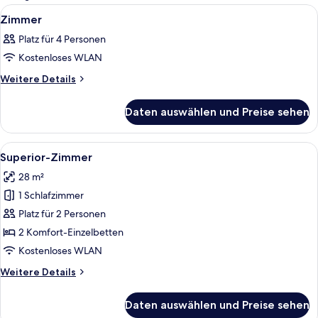
Zimmer
Alle
Ein Hotelzimmer mit einem großen Bett
5
Zimmer
Fotos
Platz für 4 Personen
für
Kostenloses WLAN
Zimmer
anzeigen
Weitere
Weitere Details
Details
für
Daten auswählen und Preise sehen
Zimmer
Alle
Ein modernes Hotelzimmer mit einem g
13
Superior-Zimmer
Fotos
28 m²
für
1 Schlafzimmer
Superior-
Zimmer
Platz für 2 Personen
anzeigen
2 Komfort-Einzelbetten
Kostenloses WLAN
Weitere
Weitere Details
Details
für
Daten auswählen und Preise sehen
Superior-