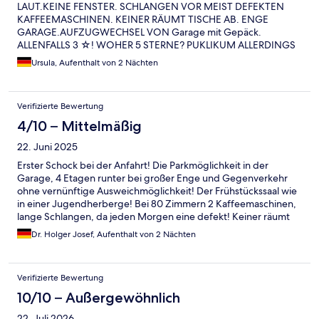
LAUT.KEINE FENSTER. SCHLANGEN VOR MEIST DEFEKTEN
KAFFEEMASCHINEN. KEINER RÄUMT TISCHE AB. ENGE
GARAGE.AUFZUGWECHSEL VON Garage mit Gepäck.
ALLENFALLS 3 ☆! WOHER 5 STERNE? PUKLIKUM ALLERDINGS
AUCH WIE BEI 3 STERNE HOTELS!
Ursula, Aufenthalt von 2 Nächten
Verifizierte Bewertung
4/10 – Mittelmäßig
22. Juni 2025
Erster Schock bei der Anfahrt! Die Parkmöglichkeit in der
Garage, 4 Etagen runter bei großer Enge und Gegenverkehr
ohne vernünftige Ausweichmöglichkeit! Der Frühstückssaal wie
in einer Jugendherberge! Bei 80 Zimmern 2 Kaffeemaschinen,
lange Schlangen, da jeden Morgen eine defekt! Keiner räumt
mal den Tisch ab! Service auch wie in einer Jugendherberge!
Dr. Holger Josef, Aufenthalt von 2 Nächten
Das Frühstück an sich von guter Qualität! Das Publikum im Hotel
( 5 Sterne?) äußerst gewöhnungsbedürftig! Insgesamt verdient
dieses Hotel bei sehr guter Lage keine 5 Sterne!
Verifizierte Bewertung
10/10 – Außergewöhnlich
22. Juli 2026