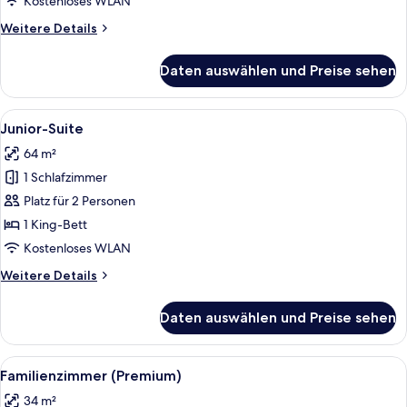
Kostenloses WLAN
Weitere
Weitere Details
Details
für
Daten auswählen und Preise sehen
Premium-
Zimmer
Alle
Ein modernes Hotelzimmer mit einer S
7
Junior-Suite
Fotos
64 m²
für
1 Schlafzimmer
Junior-
Suite
Platz für 2 Personen
anzeigen
1 King-Bett
Kostenloses WLAN
Weitere
Weitere Details
Details
für
Daten auswählen und Preise sehen
Junior-
Suite
Alle
Ein modernes Badezimmer mit einer g
4
Familienzimmer (Premium)
Fotos
34 m²