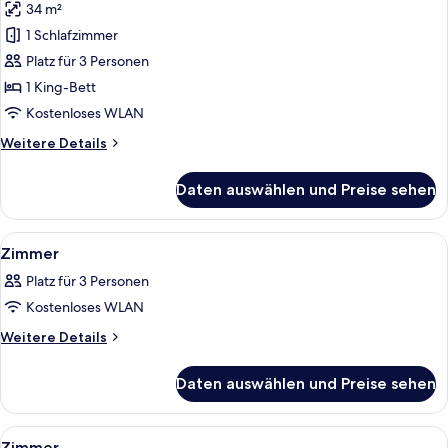
34 m²
für
1 Schlafzimmer
Familienzimmer
(Premium)
Platz für 3 Personen
anzeigen
1 King-Bett
Kostenloses WLAN
Weitere
Weitere Details
Details
für
Daten auswählen und Preise sehen
Familienzimmer
(Premium)
Alle
Ein Hotelzimmer mit Bett, Schreibtisc
9
Zimmer
Fotos
Platz für 3 Personen
für
Kostenloses WLAN
Zimmer
anzeigen
Weitere
Weitere Details
Details
für
Daten auswählen und Preise sehen
Zimmer
Alle
Ein modernes Hotelzimmer mit Bett, Sc
7
Zimmer