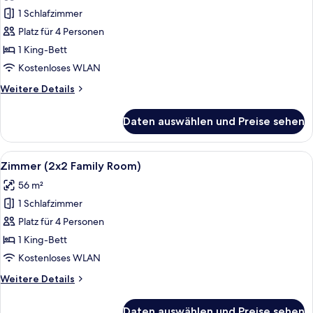
für
1 Schlafzimmer
Familienzimmer
(Premium)
Platz für 4 Personen
anzeigen
1 King-Bett
Kostenloses WLAN
Weitere
Weitere Details
Details
für
Daten auswählen und Preise sehen
Familienzimmer
(Premium)
Alle
Ein Hotelzimmer mit einem großen Bet
5
Zimmer (2x2 Family Room)
Fotos
56 m²
für
1 Schlafzimmer
Zimmer
(2x2
Platz für 4 Personen
Family
1 King-Bett
Room)
Kostenloses WLAN
anzeigen
Weitere
Weitere Details
Details
für
Daten auswählen und Preise sehen