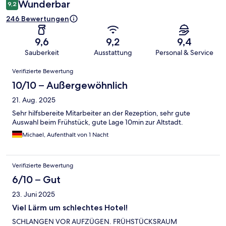
Wunderbar
9,2
246 Bewertungen
9,6
9,2
9,4
Sauberkeit
Ausstattung
Personal & Service
Bewertungen
Verifizierte Bewertung
10/10 – Außergewöhnlich
21. Aug. 2025
Sehr hilfsbereite Mitarbeiter an der Rezeption, sehr gute
Auswahl beim Frühstück, gute Lage 10min zur Altstadt.
Michael, Aufenthalt von 1 Nacht
Verifizierte Bewertung
6/10 – Gut
23. Juni 2025
Viel Lärm um schlechtes Hotel!
SCHLANGEN VOR AUFZÜGEN. FRÜHSTÜCKSRAUM