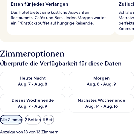
Essen für jedes Verlangen
Zufluc
Das Hotel bietet eine köstliche Auswahl an
Schlafe
Restaurants, Cafés und Bars. Jeden Morgen wartet
Matratz
ein Frühstücksbuffet auf hungrige Reisende.
perfekt
Zimmers
Zimmeroptionen
Überprüfe die Verfügbarkeit für diese Daten
Überprüfe die Verfügbarkeit für heute Nacht, Aug. 7 - Aug. 8.
Überprüfe die Verfügbarkeit f
Heute Nacht
Morgen
Aug. 7 - Aug. 8
Aug. 8 - Aug. 9
Überprüfe die Verfügbarkeit für dieses Wochenende, Aug. 7 - 
Überprüfe die Verfügbarkeit f
Dieses Wochenende
Nächstes Wochenende
Aug. 7 - Aug. 9
Aug. 14 - Aug. 16
Verfügbare
Alle Zimmer
2 Betten
1 Bett
Filter
für
Anzeige von 13 von 13 Zimmern