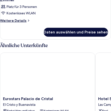
Fotos
Platz für 3 Personen
für
Kostenloses WLAN
Zimmer
anzeigen
Weitere
Weitere Details
Details
für
Daten auswählen und Preise sehen
Zimmer
Ähnliche Unterkünfte
Eurostars Palacio de Cristal
Hotel Si
Eurostars
Hotel
Eurostars Palacio de Cristal
Hotel 
Palacio
Silken
El Cristo y Buenavista
Las Cam
de
Monume
Parkplätze verfügbar
Kostenloses WLAN
Pool