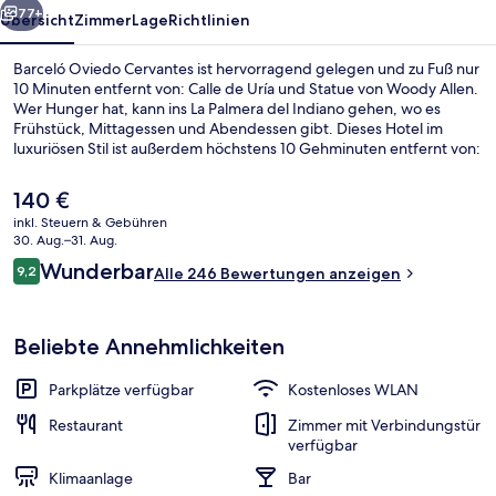
77+
Übersicht
Zimmer
Lage
Richtlinien
Barceló Oviedo Cervantes ist hervorragend gelegen und zu Fuß nur
10 Minuten entfernt von: Calle de Uría und Statue von Woody Allen.
Wer Hunger hat, kann ins La Palmera del Indiano gehen, wo es
Frühstück, Mittagessen und Abendessen gibt. Dieses Hotel im
luxuriösen Stil ist außerdem höchstens 10 Gehminuten entfernt von:
Teatro Campoamor und Culis Monumentalibus. Andere Reisende
lieben das hilfsbereite Personal.
Der
140 €
aktuelle
inkl. Steuern & Gebühren
Preis
30. Aug.–31. Aug.
Außenbereich
beträgt
Bewertungen
Wunderbar
9,2
Alle 246 Bewertungen anzeigen
140 €.
9,2 von 10.
Beliebte Annehmlichkeiten
Parkplätze verfügbar
Kostenloses WLAN
Restaurant
Zimmer mit Verbindungstür
verfügbar
Klimaanlage
Bar