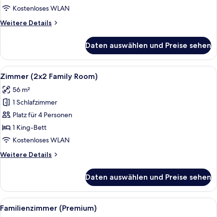
Kostenloses WLAN
Weitere
Weitere Details
Details
für
Daten auswählen und Preise sehen
Familienzimmer
(Premium)
Alle
Ein Hotelzimmer mit einem großen Bett
4
Zimmer (2x2 Family Room)
Fotos
56 m²
für
1 Schlafzimmer
Zimmer
(2x2
Platz für 4 Personen
Family
1 King-Bett
Room)
Kostenloses WLAN
anzeigen
Weitere
Weitere Details
Details
für
Daten auswählen und Preise sehen
Zimmer
(2x2
Family
Alle
Ein modernes Schlafzimmer mit einem 
5
Room)
Familienzimmer (Premium)
Fotos