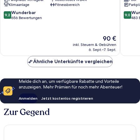
Cristal
Naranco
Klimaanlage
Fitnessbereich
Parkpl
El
Las
Cristo
Campas
9.2
9.0
Wunderbar
Wun
9,2
9,0
y
y
von
von
656 Bewertungen
483 
Buenavista
San
10,
10,
Claudio
Wunderbar,
Wunder
656
483
Der
90 €
Bewertungen
Bewert
Preis
inkl. Steuern & Gebühren
beträgt
6. Sept.–7. Sept.
90 €
Ähnliche Unterkünfte vergleichen
Melde dich an, um verfügbare Rabatte und Vorteile
anzuzeigen. Mehr Prämien für noch mehr Abenteuer!
Anmelden
Jetzt kostenlos registrieren
Zur Gegend