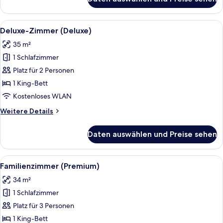
Zimmer
(2x2
Family
Alle
Ein modernes Hotelzimmer mit einem g
9
Room)
Deluxe-Zimmer (Deluxe)
Fotos
35 m²
für
1 Schlafzimmer
Deluxe-
Zimmer
Platz für 2 Personen
(Deluxe)
1 King-Bett
anzeigen
Kostenloses WLAN
Weitere
Weitere Details
Details
für
Daten auswählen und Preise sehen
Deluxe-
Zimmer
(Deluxe)
Alle
Ein modernes Badezimmer mit zwei W
5
Familienzimmer (Premium)
Fotos
34 m²
für
1 Schlafzimmer
Familienzimmer
(Premium)
Platz für 3 Personen
anzeigen
1 King-Bett