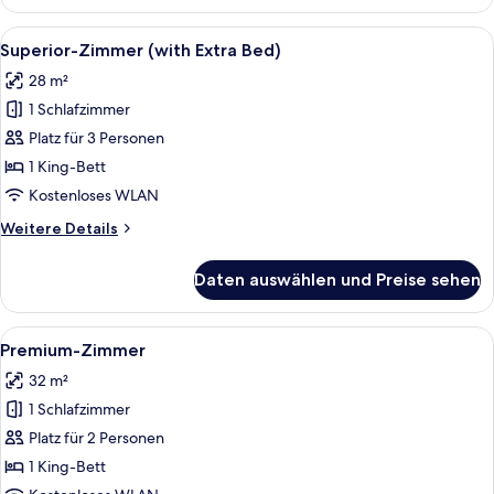
Zimmer
Alle
Ein Hotelzimmer mit einem großen Bett
7
Superior-Zimmer (with Extra Bed)
Fotos
28 m²
für
1 Schlafzimmer
Superior-
Zimmer
Platz für 3 Personen
(with
1 King-Bett
Extra
Kostenloses WLAN
Bed)
Weitere
Weitere Details
anzeigen
Details
für
Daten auswählen und Preise sehen
Superior-
Zimmer
(with
Alle
Ein Hotelzimmer mit einem Bett, einem
9
Extra
Premium-Zimmer
Fotos
Bed)
32 m²
für
1 Schlafzimmer
Premium-
Zimmer
Platz für 2 Personen
anzeigen
1 King-Bett