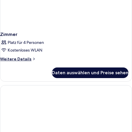
Zimmer
Platz für 4 Personen
Kostenloses WLAN
Weitere
Weitere Details
Details
für
Daten auswählen und Preise sehen
Zimmer