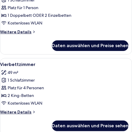
1 Schlafzimmer
Einzelzimmer
anzeigen
Platz für 1 Person
1 Doppelbett ODER 2 Einzelbetten
Kostenloses WLAN
Weitere
Weitere Details
Details
für
Daten auswählen und Preise sehen
Einzelzimmer
Alle
Ein Hotelzimmer mit zwei Betten, eine
2
Vierbettzimmer
Fotos
49 m²
für
1 Schlafzimmer
Vierbettzimmer
anzeigen
Platz für 4 Personen
2 King-Betten
Kostenloses WLAN
Weitere
Weitere Details
Details
für
Daten auswählen und Preise sehen
Vierbettzimmer