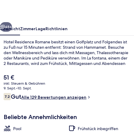
rück
Weiter
45+
Übersicht
Zimmer
Lage
Richtlinien
Hotel Residence Romane besitzt einen Golfplatz und Folgendes ist
zu Fuß nur 15 Minuten entfernt: Strand von Hammamet. Besuche
den Wellnessbereich und lass dich mit Massagen, Thalassotherapie
oder Maniküre und Pediküre verwöhnen. Im La fontana, einem der
2 Restaurants, wird zum Frühstück, Mittagessen und Abendessen
lokale Küche serviert. Eine Poolbar, Fitnessmöglichkeiten und eine
Sauna gehören ebenfalls zum Angebot.
Der
51 €
aktuelle
inkl. Steuern & Gebühren
Preis
9. Sept.–10. Sept.
Privatstrand, Liegestühle, Strandtüche
beträgt
Bewertungen
Gut
7,2
Alle 129 Bewertungen anzeigen
51 €.
7,2 von 10.
Beliebte Annehmlichkeiten
Pool
Frühstück inbegriffen