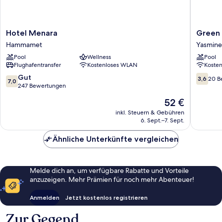
Hotel
Green
Hotel Menara
Green
Menara
Golf
Hammamet
Yasmin
Hammamet
Hamma
Pool
Wellness
Pool
Yasmine
Flughafentransfer
Kostenloses WLAN
Koste
Hamma
7.0
3.6
Gut
3,6
20 B
7,0
von
von
247 Bewertungen
10,
10,
Der
52 €
Gut,
20
Preis
247
Bewert
inkl. Steuern & Gebühren
beträgt
6. Sept.–7. Sept.
Bewertungen
52 €
Ähnliche Unterkünfte vergleichen
Melde dich an, um verfügbare Rabatte und Vorteile
anzuzeigen. Mehr Prämien für noch mehr Abenteuer!
Anmelden
Jetzt kostenlos registrieren
Zur Gegend