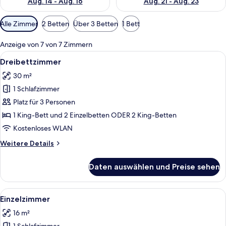
Aug. 14 - Aug. 16
Aug. 21 - Aug. 23
Verfügbare
Alle Zimmer
2 Betten
Über 3 Betten
1 Bett
Filter
für
Anzeige von 7 von 7 Zimmern
Zimmer
Alle
Ein Schlafzimmer mit Bett, ein Badezi
3
Dreibettzimmer
Fotos
30 m²
für
1 Schlafzimmer
Dreibettzimmer
anzeigen
Platz für 3 Personen
1 King-Bett und 2 Einzelbetten ODER 2 King-Betten
Kostenloses WLAN
Weitere
Weitere Details
Details
für
Daten auswählen und Preise sehen
Dreibettzimmer
Alle
Ein ordentlich bezogenes Bett mit we
3
Einzelzimmer
Fotos
16 m²
für