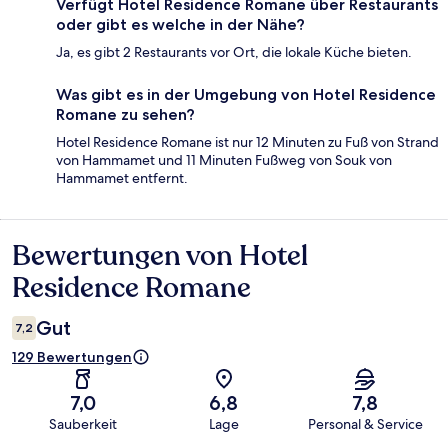
Verfügt Hotel Residence Romane über Restaurants
oder gibt es welche in der Nähe?
Ja, es gibt 2 Restaurants vor Ort, die lokale Küche bieten.
Was gibt es in der Umgebung von Hotel Residence
Romane zu sehen?
Hotel Residence Romane ist nur 12 Minuten zu Fuß von Strand
von Hammamet und 11 Minuten Fußweg von Souk von
Hammamet entfernt.
Bewertungen von Hotel
Bewertungen
Residence Romane
Gut
7,2
129 Bewertungen
7,0
6,8
7,8
Sauberkeit
Lage
Personal & Service