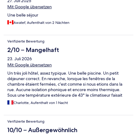
27. Juli 2025
Mit Google übersetzen
Une belle séjour
Awatef, Aufenthalt von 2 Nächten
Verifizierte Bewertung
2/10 – Mangelhaft
23. Juli 2026
Mit Google übersetzen
Un très joli hôtel, assez typique. Une belle piscine. Un petit
déjeuner correct. En revanche, lorsque les fenêtres de la
chambre étaient fermées, c'est comme si nous etions dans la
rue. Aucune isolation phonique et encore moins thermique.
Sous une température extérieure de 43° le climatiseur faisait
office de petit ventilateur qui tournait en discontinu et ne servait
Charlotte, Aufenthalt von 1 Nacht
strictement à rien. Nous n'avons pas dormi de la nuit, il faisait
plus de 35° dans la chambre. Au rez-de-chaussée de l'hôtel,
pour tenter de se rafraîchir, il faisait au moins 30°.
Verifizierte Bewertung
10/10 – Außergewöhnlich