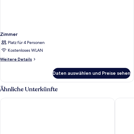
Zimmer
Platz für 4 Personen
Kostenloses WLAN
Weitere
Weitere Details
Details
für
Daten auswählen und Preise sehen
Zimmer
Ähnliche Unterkünfte
Hotel Menara
Green G