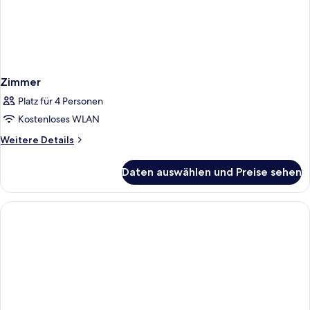
Zimmer
Platz für 4 Personen
Kostenloses WLAN
Weitere
Weitere Details
Details
für
Daten auswählen und Preise sehen
Zimmer