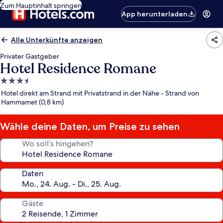
Zum Hauptinhalt springen
App herunterladen
Alle Unterkünfte anzeigen
Privater Gastgeber
Hotel Residence Romane
3.5-
Sterne-
Hotel direkt am Strand mit Privatstrand in der Nähe - Strand von
Unterkunft
Hammamet (0,8 km)
Wähle deine Daten, um Preise zu sehen
Wo soll’s hingehen?
Daten
Gäste