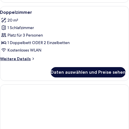
Alle
Ein Hotelzimmer mit Bett, Nachttisc
6
Doppelzimmer
Fotos
20 m²
für
1 Schlafzimmer
Doppelzimmer
anzeigen
Platz für 3 Personen
1 Doppelbett ODER 2 Einzelbetten
Kostenloses WLAN
Weitere
Weitere Details
Details
für
Daten auswählen und Preise sehen
Doppelzimmer