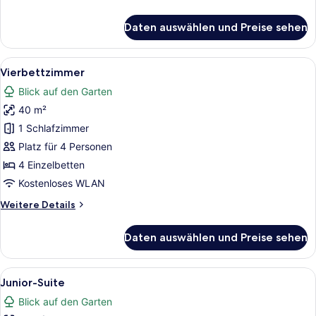
Details
für
Daten auswählen und Preise sehen
Dreibettzimmer
Alle
Ein Hotelzimmer mit einem großen 
4
Vierbettzimmer
Fotos
Blick auf den Garten
für
40 m²
Vierbettzimmer
anzeigen
1 Schlafzimmer
Platz für 4 Personen
4 Einzelbetten
Kostenloses WLAN
Weitere
Weitere Details
Details
für
Daten auswählen und Preise sehen
Vierbettzimmer
Alle
Ein Wohnzimmer mit einer Couch, 
4
Junior-Suite
Fotos
Blick auf den Garten
für