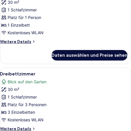
30 m²
Einzelzimmer
anzeigen
1 Schlafzimmer
Platz für 1 Person
1 Einzelbett
Kostenloses WLAN
Weitere
Weitere Details
Details
für
Daten auswählen und Preise sehen
Einzelzimmer
Alle
Ein Hotelzimmer mit Bett, Sofa, Fe
7
Dreibettzimmer
Fotos
Blick auf den Garten
für
30 m²
Dreibettzimmer
anzeigen
1 Schlafzimmer
Platz für 3 Personen
3 Einzelbetten
Kostenloses WLAN
Weitere
Weitere Details