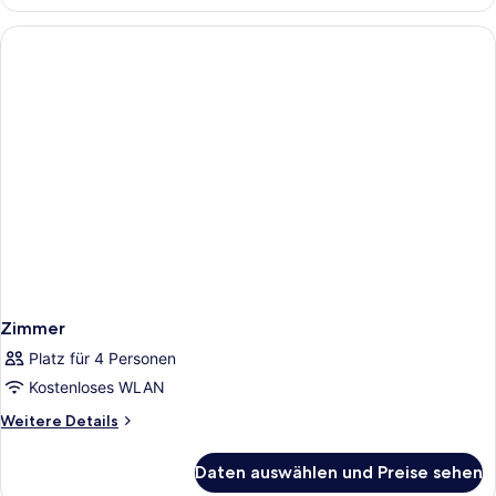
Zimmer
Platz für 4 Personen
Kostenloses WLAN
Weitere
Weitere Details
Details
für
Daten auswählen und Preise sehen
Zimmer