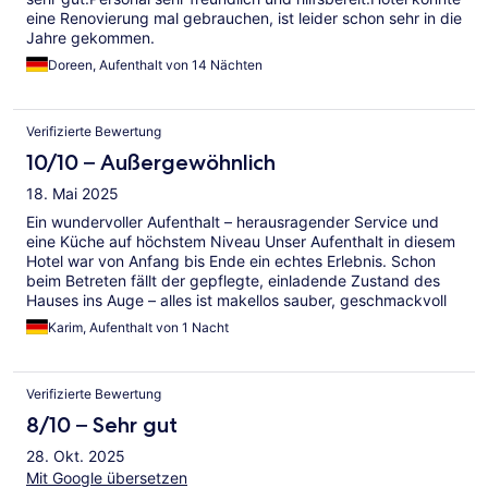
eine Renovierung mal gebrauchen, ist leider schon sehr in die
Jahre gekommen.
Doreen, Aufenthalt von 14 Nächten
Verifizierte Bewertung
10/10 – Außergewöhnlich
18. Mai 2025
Ein wundervoller Aufenthalt – herausragender Service und
eine Küche auf höchstem Niveau Unser Aufenthalt in diesem
Hotel war von Anfang bis Ende ein echtes Erlebnis. Schon
beim Betreten fällt der gepflegte, einladende Zustand des
Hauses ins Auge – alles ist makellos sauber, geschmackvoll
eingerichtet und hervorragend organisiert. Das gesamte
Karim, Aufenthalt von 1 Nacht
Hotelpersonal überzeugt durch außergewöhnliche
Freundlichkeit, Professionalität und Hilfsbereitschaft. Man
fühlt sich vom ersten Moment an herzlich willkommen und
Verifizierte Bewertung
rundum gut betreut. Ein ganz besonderes Highlight war
jedoch die exzellente Küche und der stilvolle
8/10 – Sehr gut
Restaurantbereich. Jedes Gericht war ein kulinarischer
28. Okt. 2025
Hochgenuss – frisch zubereitet, abwechslungsreich und mit
viel Liebe zum Detail angerichtet. Besonders hervorheben
Mit Google übersetzen