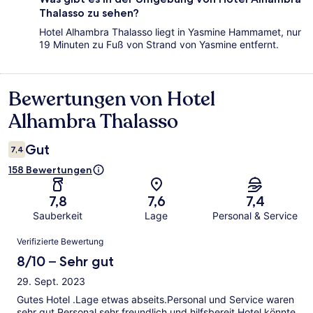
Thalasso zu sehen?
Hotel Alhambra Thalasso liegt in Yasmine Hammamet, nur
19 Minuten zu Fuß von Strand von Yasmine entfernt.
Bewertungen von Hotel
Bewertungen
Alhambra Thalasso
Gut
7,4
158 Bewertungen
7,8
7,6
7,4
Sauberkeit
Lage
Personal & Service
Bewertungen
Verifizierte Bewertung
8/10 – Sehr gut
29. Sept. 2023
Gutes Hotel .Lage etwas abseits.Personal und Service waren
sehr gut.Personal sehr freundlich und hilfsbereit.Hotel könnte