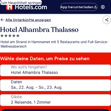
Zum Hauptinhalt springen
App herunterladen
Alle Unterkünfte anzeigen
Hotel Alhambra Thalasso
5.0-
Sterne-
Hotel am Strand in Hammamet mit 5 Restaurants und Full-Service-
Unterkunft
Wellnessbereich
Wähle deine Daten, um Preise zu sehen
Wo soll’s hingehen?
Daten
Gäste