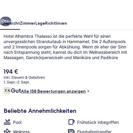
rück
Weiter
55+
Übersicht
Zimmer
Lage
Richtlinien
Hotel Alhambra Thalasso ist die perfekte Wahl für einen
unvergesslichen Strandurlaub in Hammamet. Die 2 Außenpools
und 2 Innenpools sorgen für Abkühlung. Wenn dir eher der Sinn
nach Entspannung steht, kannst du dich im Wellnessbereich mit
Massagen, Ganzkörperwickeln und Maniküre und Pediküre
verwöhnen lassen. Le Granada, eins von 5 Restaurants, serviert
mediterrane Küche und ist zum Mittagessen und Abendessen
Der
194 €
geöffnet. Als weitere Highlights bietet dieses Hotel im luxuriösen
aktuelle
inkl. Steuern & Gebühren
Stil 3 Bars/Lounges, einen kostenlosen Kinderclub und eine
Preis
1. Sept.–2. Sept.
Poolbar.
Rezeption
beträgt
Bewertungen
Gut
7,4
Alle 158 Bewertungen anzeigen
194 €.
7,4 von 10.
Beliebte Annehmlichkeiten
Pool
Frühstück inbegriffen
Wellness
Flughafentransfer