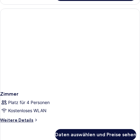
Zimmer
Zimmer
Platz für 4 Personen
Kostenloses WLAN
Weitere
Weitere Details
Details
für
Daten auswählen und Preise sehen
Zimmer