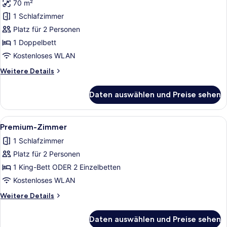
70 m²
Junior-
Suite
1 Schlafzimmer
anzeigen
Platz für 2 Personen
1 Doppelbett
Kostenloses WLAN
Weitere
Weitere Details
Details
für
Daten auswählen und Preise sehen
Junior-
Suite
Alle
Ein Hotelzimmer mit einem großen 
7
Premium-Zimmer
Fotos
1 Schlafzimmer
für
Platz für 2 Personen
Premium-
Zimmer
1 King-Bett ODER 2 Einzelbetten
anzeigen
Kostenloses WLAN
Weitere
Weitere Details
Details
für
Daten auswählen und Preise sehen
Premium-