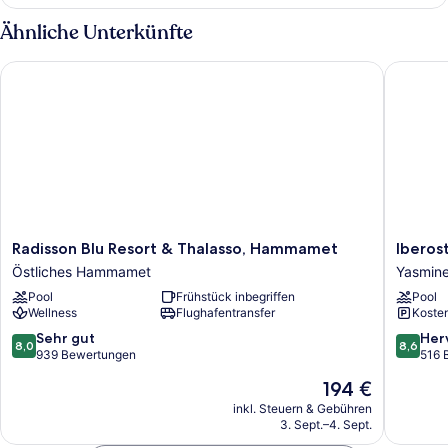
Ähnliche Unterkünfte
Radisson Blu Resort & Thalasso, Hammamet
Iberosta
Radisson
Iberosta
Radisson Blu Resort & Thalasso, Hammamet
Iberos
Blu
Waves
Östliches Hammamet
Yasmin
Resort
Averroe
Pool
Frühstück inbegriffen
Pool
&
Yasmin
Wellness
Flughafentransfer
Kosten
Thalasso,
Hamma
Hammamet
8.0
8.6
Sehr gut
Her
8,0
8,6
Östliches
von
von
939 Bewertungen
516 
Hammamet
10,
10,
Der
194 €
Sehr
Hervorr
Preis
gut,
516
inkl. Steuern & Gebühren
beträgt
3. Sept.–4. Sept.
939
Bewert
194 €
Bewertungen