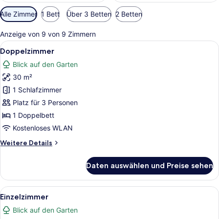
Verfügbare
Alle Zimmer
1 Bett
Über 3 Betten
2 Betten
Filter
für
Anzeige von 9 von 9 Zimmern
Zimmer
Alle
Ein Hotelzimmer mit einem großen 
6
Doppelzimmer
Fotos
Blick auf den Garten
für
30 m²
Doppelzimmer
anzeigen
1 Schlafzimmer
Platz für 3 Personen
1 Doppelbett
Kostenloses WLAN
Weitere
Weitere Details
Details
für
Daten auswählen und Preise sehen
Doppelzimmer
Alle
Minibar, Zimmersafe, Verdunkelun
5
Einzelzimmer
Fotos
Blick auf den Garten
für