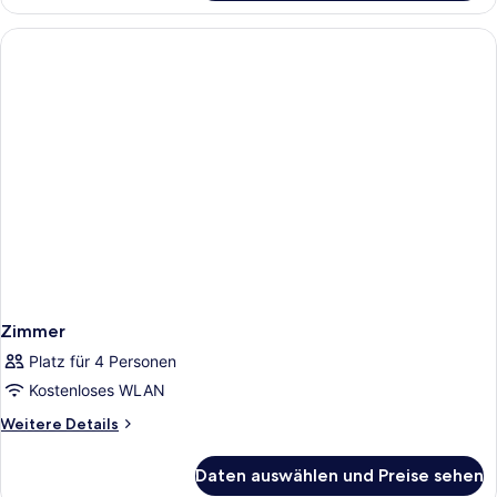
Zimmer
Platz für 4 Personen
Kostenloses WLAN
Weitere
Weitere Details
Details
für
Daten auswählen und Preise sehen
Zimmer